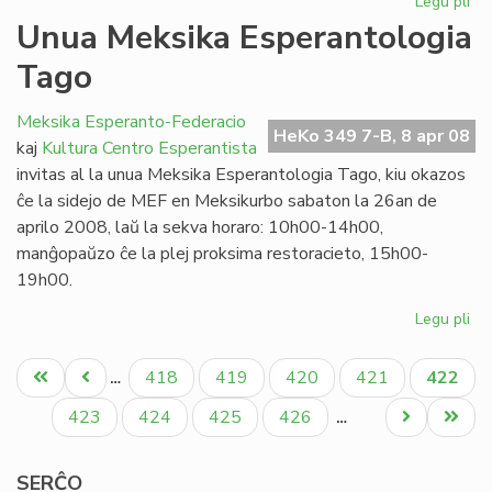
Legu pli
pri
Ap
Unua Meksika Esperantologia
en
Tago
Ipe
Meksika Esperanto-Federacio
HeKo 349 7-B, 8 apr 08
kaj
Kultura Centro Esperantista
invitas al la unua Meksika Esperantologia Tago, kiu okazos
ĉe la sidejo de MEF en Meksikurbo sabaton la 26an de
aprilo 2008, laŭ la sekva horaro: 10h00-14h00,
manĝopaŭzo ĉe la plej proksima restoracieto, 15h00-
19h00.
Legu pli
pri
Un
Pagination
Me
Unua
Antaŭa
Paĝo
Paĝo
Paĝo
Paĝo
Aktual
418
419
420
421
422
…
Es
paĝo
paĝo
paĝo
Ta
Paĝo
Paĝo
Paĝo
Paĝo
Next
Last
423
424
425
426
…
page
page
SERĈO