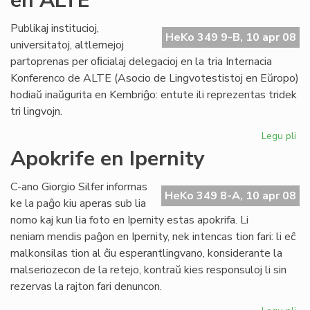
en ALTE
AL
Publikaj institucioj,
HeKo 349 9-B, 10 apr 08
universitatoj, altlernejoj
partoprenas per oﬁcialaj delegacioj en la tria Internacia
Konferenco de ALTE (Asocio de Lingvotestistoj en Eŭropo)
hodiaŭ inaŭgurita en Kembriĝo: entute ili reprezentas tridek
tri lingvojn.
Legu pli
pri
KC
Apokrife en Ipernity
re
es
C-ano Giorgio Silfer informas
en
HeKo 349 8-A, 10 apr 08
ke la paĝo kiu aperas sub lia
AL
nomo kaj kun lia foto en Ipernity estas apokrifa. Li
neniam mendis paĝon en Ipernity, nek intencas tion fari: li eĉ
malkonsilas tion al ĉiu esperantlingvano, konsiderante la
malseriozecon de la retejo, kontraŭ kies responsuloj li sin
rezervas la rajton fari denuncon.