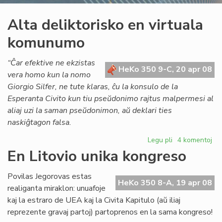
Alta deliktorisko en virtuala
komunumo
“Ĉar efektive ne ekzistas
HeKo 350 9-C, 20 apr 08
vera homo kun la nomo
Giorgio Silfer, ne tute klaras, ĉu la konsulo de la
Esperanta Civito kun tiu pseŭdonimo rajtus malpermesi al
aliaj uzi la saman pseŭdonimon, aŭ deklari ties
naskiĝtagon falsa.
Legu pli
pri
4 komentoj
Alta
En Litovio unika kongreso
deliktorisko
en
Povilas Jegorovas estas
virtuala
HeKo 350 8-A, 19 apr 08
realiganta miraklon: unuafoje
komunumo
kaj la estraro de UEA kaj la Civita Kapitulo (aŭ iliaj
reprezente gravaj partoj) partoprenos en la sama kongreso!