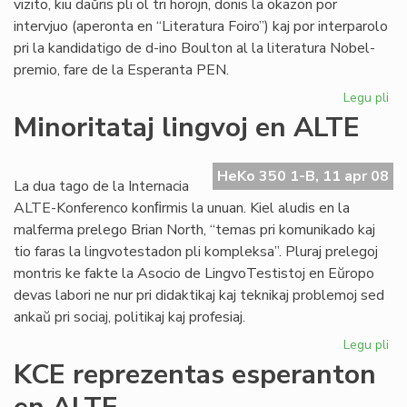
vizito, kiu daŭris pli ol tri horojn, donis la okazon por
intervjuo (aperonta en “Literatura Foiro”) kaj por interparolo
pri la kandidatigo de d-ino Boulton al la literatura Nobel-
premio, fare de la Esperanta PEN.
Legu pli
pri
Sil
Minoritataj lingvoj en ALTE
int
Bo
HeKo 350 1-B, 11 apr 08
La dua tago de la Internacia
ALTE-Konferenco konﬁrmis la unuan. Kiel aludis en la
malferma prelego Brian North, “temas pri komunikado kaj
tio faras la lingvotestadon pli kompleksa”. Pluraj prelegoj
montris ke fakte la Asocio de LingvoTestistoj en Eŭropo
devas labori ne nur pri didaktikaj kaj teknikaj problemoj sed
ankaŭ pri sociaj, politikaj kaj profesiaj.
Legu pli
pri
Min
KCE reprezentas esperanton
lin
en