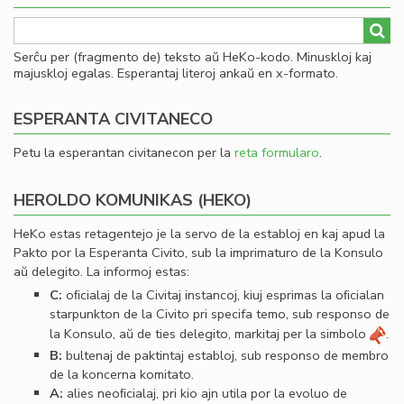
Serĉu per (fragmento de) teksto aŭ HeKo-kodo. Minuskloj kaj
majuskloj egalas. Esperantaj literoj ankaŭ en x-formato.
ESPERANTA CIVITANECO
Petu la esperantan civitanecon per la
reta formularo
.
HEROLDO KOMUNIKAS (HEKO)
HeKo estas retagentejo je la servo de la establoj en kaj apud la
Pakto por la Esperanta Civito, sub la imprimaturo de la Konsulo
aŭ delegito. La informoj estas:
C:
oﬁcialaj de la Civitaj instancoj, kiuj esprimas la oﬁcialan
starpunkton de la Civito pri specifa temo, sub responso de
la Konsulo, aŭ de ties delegito, markitaj per la simbolo
.
B:
bultenaj de paktintaj establoj, sub responso de membro
de la koncerna komitato.
A:
alies neoﬁcialaj, pri kio ajn utila por la evoluo de