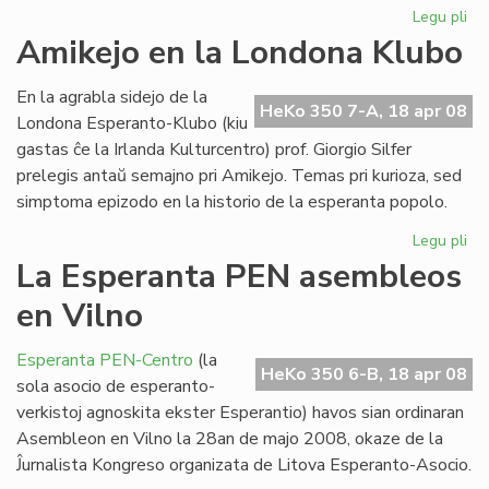
Legu pli
pri
En
Amikejo en la Londona Klubo
Lit
un
En la agrabla sidejo de la
ko
HeKo 350 7-A, 18 apr 08
Londona Esperanto-Klubo (kiu
gastas ĉe la Irlanda Kulturcentro) prof. Giorgio Silfer
prelegis antaŭ semajno pri Amikejo. Temas pri kurioza, sed
simptoma epizodo en la historio de la esperanta popolo.
Legu pli
pri
Am
La Esperanta PEN asembleos
en
en Vilno
la
Lo
Kl
Esperanta PEN-Centro
(la
HeKo 350 6-B, 18 apr 08
sola asocio de esperanto-
verkistoj agnoskita ekster Esperantio) havos sian ordinaran
Asembleon en Vilno la 28an de majo 2008, okaze de la
Ĵurnalista Kongreso organizata de Litova Esperanto-Asocio.