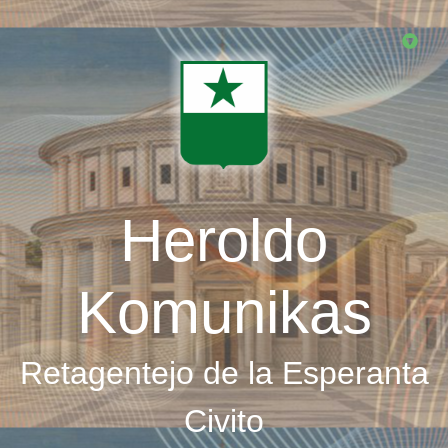
Skip
to
main
content
Heroldo
Komunikas
Retagentejo de la Esperanta
Civito