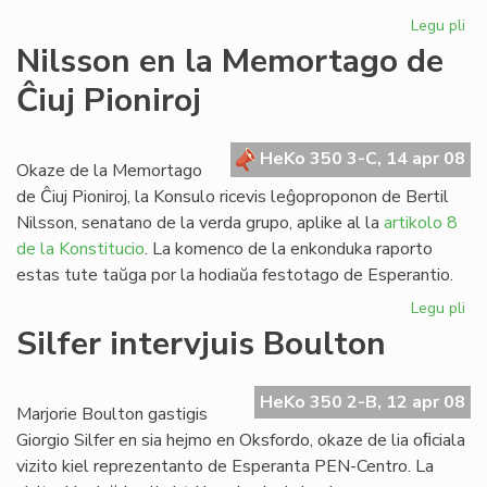
Legu pli
pri
Re
Nilsson en la Memortago de
de
Ĉiuj Pioniroj
Hd
4:
HeKo 350 3-C, 14 apr 08
Okaze de la Memortago
de Ĉiuj Pioniroj, la Konsulo ricevis leĝoproponon de Bertil
Nilsson, senatano de la verda grupo, aplike al la
artikolo 8
de la Konstitucio
. La komenco de la enkonduka raporto
estas tute taŭga por la hodiaŭa festotago de Esperantio.
Legu pli
pri
Ni
Silfer intervjuis Boulton
en
la
Me
HeKo 350 2-B, 12 apr 08
Marjorie Boulton gastigis
de
Giorgio Silfer en sia hejmo en Oksfordo, okaze de lia oﬁciala
Ĉiu
vizito kiel reprezentanto de Esperanta PEN-Centro. La
Pio