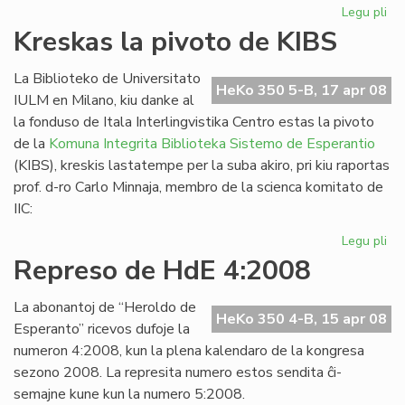
Legu pli
pri
La
Kreskas la pivoto de KIBS
Es
PE
La Biblioteko de Universitato
as
HeKo 350 5-B, 17 apr 08
IULM en Milano, kiu danke al
en
la fonduso de Itala Interlingvistika Centro estas la pivoto
Vil
de la
Komuna Integrita Biblioteka Sistemo de Esperantio
(KIBS), kreskis lastatempe per la suba akiro, pri kiu raportas
prof. d-ro Carlo Minnaja, membro de la scienca komitato de
IIC:
Legu pli
pri
Kr
Represo de HdE 4:2008
la
piv
La abonantoj de “Heroldo de
de
HeKo 350 4-B, 15 apr 08
Esperanto” ricevos dufoje la
KI
numeron 4:2008, kun la plena kalendaro de la kongresa
sezono 2008. La represita numero estos sendita ĉi-
semajne kune kun la numero 5:2008.