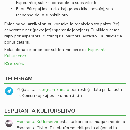
Esperantio, sub responso de la subskribinto.
E:
pri Eŭropaj institucioj kaj geopolitikaj novaĵoj, sub
responso de la subskribinto.
Eblas
sendi
artikolon
aŭ kontakti la redakcion tra
pakto
[ĉe]
esperantio
.
net
(pakto[at]esperantio[dot]net)
. Publikigo estas
rajto por esperantaj civitanoj kaj paktintaj establoj, laŭdiskrecia
por la ceteraj.
Eblas donaci monon por subteni nin pere de
Esperanta
Kulturservo
.
RSS-servo
TELEGRAM
Aliĝu al la
Telegram-kanalo
por resti ĝisdata pri la lastaj
HeKomunikoj
kaj por komenti ilin
.
ESPERANTA KULTURSERVO
Esperanta Kulturservo
estas la konsorcia magazeno de la
Esperanta Civito. Tiu platformo ebligas la aliĝon al la