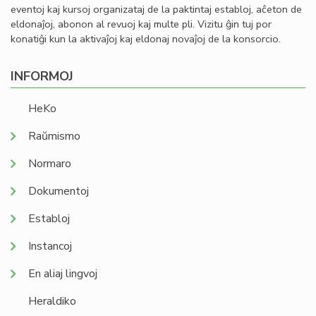
eventoj kaj kursoj organizataj de la paktintaj establoj, aĉeton de
eldonaĵoj, abonon al revuoj kaj multe pli. Vizitu ĝin tuj por
konatiĝi kun la aktivaĵoj kaj eldonaj novaĵoj de la konsorcio.
INFORMOJ
HeKo
Raŭmismo
Normaro
Dokumentoj
Establoj
Instancoj
En aliaj lingvoj
Heraldiko