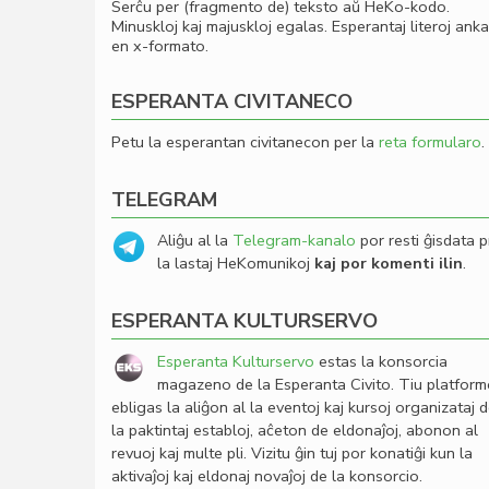
Serĉu per (fragmento de) teksto aŭ HeKo-kodo.
Minuskloj kaj majuskloj egalas. Esperantaj literoj ank
en x-formato.
ESPERANTA CIVITANECO
Petu la esperantan civitanecon per la
reta formularo
.
TELEGRAM
Aliĝu al la
Telegram-kanalo
por resti ĝisdata p
la lastaj HeKomunikoj
kaj por komenti ilin
.
ESPERANTA KULTURSERVO
Esperanta Kulturservo
estas la konsorcia
magazeno de la Esperanta Civito. Tiu platfor
ebligas la aliĝon al la eventoj kaj kursoj organizataj 
la paktintaj establoj, aĉeton de eldonaĵoj, abonon al
revuoj kaj multe pli. Vizitu ĝin tuj por konatiĝi kun la
aktivaĵoj kaj eldonaj novaĵoj de la konsorcio.