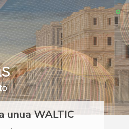
as
to
 la unua WALTIC