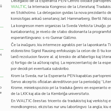
Delegacio de la Esperanta PEN-Centro oﬁciale partoprena
aŭ
WALTIC
, la Internacia Kongreso de la Literaturaj Tradukis
en Stokholmo. La delegacion gvidas la nova prezidanto de 
konsistigas ankaŭ senatanoj Jarl Hammarberg, Bertil Nilsso
La kongreson mem organizas la Sveda Verkista Unuiĝo, pre
kunlaborantoj, je nivelo de stabo disdonanta la programfol
esperantlingvano: s-ro Gunnar Gällmo.
Ĉe la inaŭguro, kiu intermeze agrablis per la laponkanta Tr
eldonistino Sigrid Rausing enfokusigis la celon de ĉi tiu 
ri
lanĉi rezolucion favore al: a) kresko de alfabetigo kaj lit
c) fortigo de la aŭtoraj rajtoj. La reprezentantoj de la es
por decidi pri eventuala subskribo.
Krom la Sveda, nur la Esperanta PEN kapablas partopreni
Servo akceptis oﬁcialan akreditivon por la periodaĵoj “Lite
mo
Krome, miniekspozicio pri la traduka ĝenro en esperanto est
de
de la LKK kaj alia de la Kembriĝa universitato.
En WALTIC ĉeestas tricento da tradukistoj kaj verkistoj e
mondkongreso, ekzistas nur unu laborlingvo: la angla, kiu e