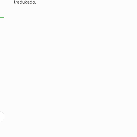
tradukado.
ext
age