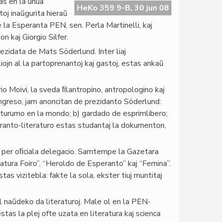
s en la unua
HeKo 359 9-B, 30 jun 08
toj inaŭgurita hieraŭ
la Esperanta PEN, sen. Perla Martinelli, kaj
n kaj Giorgio Silfer.
zidata de Mats Söderlund. Inter liaj
iojn al la partoprenantoj kaj gastoj, estas ankaŭ
io Moivi, la sveda ﬁlantropino, antropologino kaj
kongreso, jam anoncitan de prezidanto Söderlund:
eraturumo en la mondo; b) gardado de esprimlibero;
peranto-literaturo estas studantaj la dokumenton,
 per oﬁciala delegacio. Samtempe la Gazetara
ratura Foiro”, “Heroldo de Esperanto” kaj “Femina”.
as vizitebla: fakte la sola, ekster tiuj muntitaj
l naŭdeko da literaturoj. Male ol en la PEN-
stas la plej ofte uzata en literatura kaj scienca