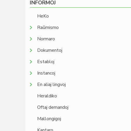
INFORMOJ
HeKo
Raŭmismo
Normaro
Dokumentoj
Establoj
Instancoj
En aliaj lingvoj
Heraldiko
Oftaj demandoj
Mallongigoj
Kantaro