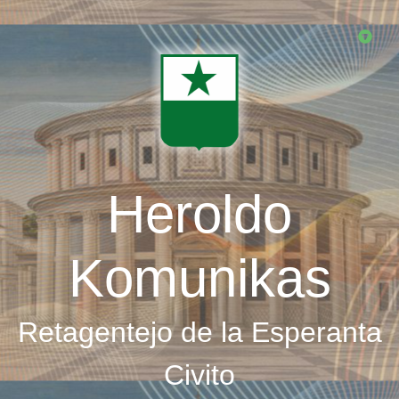
Skip
to
main
content
Heroldo
Komunikas
Retagentejo de la Esperanta
Civito