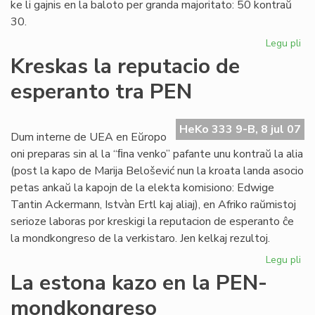
ke li gajnis en la baloto per granda majoritato: 50 kontraŭ
30.
Legu pli
pri
Eu
Kreskas la reputacio de
Sc
esperanto tra PEN
int
PE
sek
HeKo 333 9-B, 8 jul 07
Dum interne de UEA en Eŭropo
oni preparas sin al la “ﬁna venko” pafante unu kontraŭ la alia
(post la kapo de Marija Belošević nun la kroata landa asocio
petas ankaŭ la kapojn de la elekta komisiono: Edwige
Tantin Ackermann, Istvàn Ertl kaj aliaj), en Afriko raŭmistoj
serioze laboras por kreskigi la reputacion de esperanto ĉe
la mondkongreso de la verkistaro. Jen kelkaj rezultoj.
Legu pli
pri
Kr
La estona kazo en la PEN-
la
mondkongreso
rep