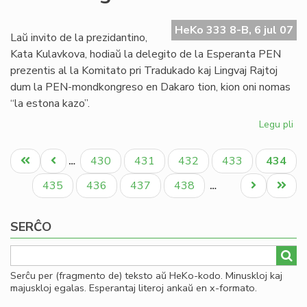
de
es
HeKo 333 8-B, 6 jul 07
tra
Laŭ invito de la prezidantino,
PE
Kata Kulavkova, hodiaŭ la delegito de la Esperanta PEN
prezentis al la Komitato pri Tradukado kaj Lingvaj Rajtoj
dum la PEN-mondkongreso en Dakaro tion, kion oni nomas
“la estona kazo”.
Legu pli
pri
La
Pagination
es
Unua
Antaŭa
Paĝo
Paĝo
Paĝo
Paĝo
Aktual
430
431
432
433
434
…
ka
paĝo
paĝo
paĝo
en
Paĝo
Paĝo
Paĝo
Paĝo
Next
Last
435
436
437
438
…
la
page
page
PE
SERĈO
mo
Serĉu per (fragmento de) teksto aŭ HeKo-kodo. Minuskloj kaj
majuskloj egalas. Esperantaj literoj ankaŭ en x-formato.