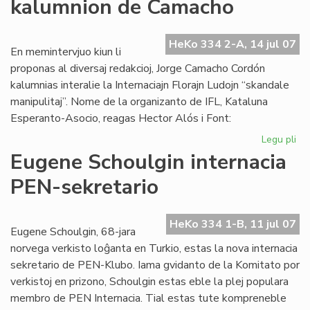
kalumnion de Camacho
afr
es
mo
HeKo 334 2-A, 14 jul 07
En memintervjuo kiun li
proponas al diversaj redakcioj, Jorge Camacho Cordón
kalumnias interalie la Internaciajn Florajn Ludojn “skandale
manipulitaj”. Nome de la organizanto de IFL, Kataluna
Esperanto-Asocio, reagas Hector Alós i Font:
Legu pli
pri
Kat
Eugene Schoulgin internacia
de
PEN-sekretario
ka
de
Ca
HeKo 334 1-B, 11 jul 07
Eugene Schoulgin, 68-jara
norvega verkisto loĝanta en Turkio, estas la nova internacia
sekretario de PEN-Klubo. Iama gvidanto de la Komitato por
verkistoj en prizono, Schoulgin estas eble la plej populara
membro de PEN Internacia. Tial estas tute kompreneble