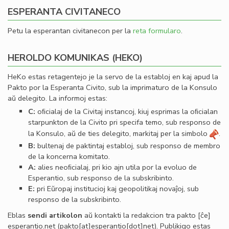
ESPERANTA CIVITANECO
Petu la esperantan civitanecon per la
reta formularo
.
HEROLDO KOMUNIKAS (HEKO)
HeKo estas retagentejo je la servo de la establoj en kaj apud la
Pakto por la Esperanta Civito, sub la imprimaturo de la Konsulo
aŭ delegito. La informoj estas:
C:
oﬁcialaj de la Civitaj instancoj, kiuj esprimas la oﬁcialan
starpunkton de la Civito pri specifa temo, sub responso de
la Konsulo, aŭ de ties delegito, markitaj per la simbolo
.
B:
bultenaj de paktintaj establoj, sub responso de membro
de la koncerna komitato.
A:
alies neoﬁcialaj, pri kio ajn utila por la evoluo de
Esperantio, sub responso de la subskribinto.
E:
pri Eŭropaj institucioj kaj geopolitikaj novaĵoj, sub
responso de la subskribinto.
Eblas
sendi
artikolon
aŭ kontakti la redakcion tra
pakto
[ĉe]
esperantio
.
net
(pakto[at]esperantio[dot]net)
. Publikigo estas