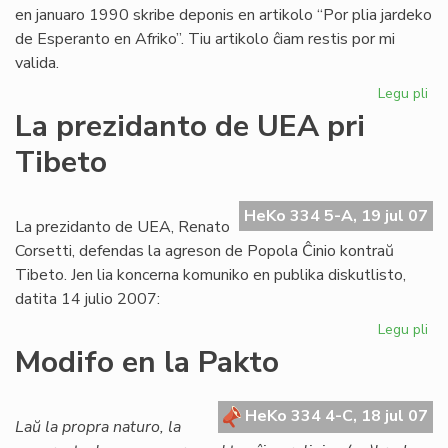
en januaro 1990 skribe deponis en artikolo “Por plia jardeko
de Esperanto en Afriko”. Tiu artikolo ĉiam restis por mi
valida.
Legu pli
pri
Ba
La prezidanto de UEA pri
pri
Tibeto
Afr
UE
raj
HeKo 334 5-A, 19 jul 07
se
La prezidanto de UEA, Renato
ne
Corsetti, defendas la agreson de Popola Ĉinio kontraŭ
pr
Tibeto. Jen lia koncerna komuniko en publika diskutlisto,
datita 14 julio 2007:
Legu pli
pri
La
Modifo en la Pakto
pr
de
UE
HeKo 334 4-C, 18 jul 07
Laŭ la propra naturo, la
pri