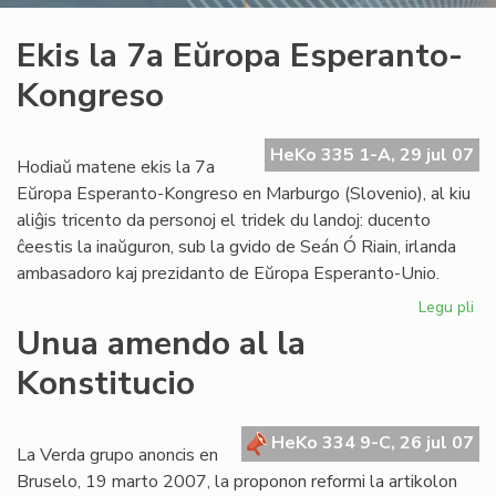
Ekis la 7a Eŭropa Esperanto-
Kongreso
HeKo 335 1-A, 29 jul 07
Hodiaŭ matene ekis la 7a
Eŭropa Esperanto-Kongreso en Marburgo (Slovenio), al kiu
aliĝis tricento da personoj el tridek du landoj: ducento
ĉeestis la inaŭguron, sub la gvido de Seán Ó Riain, irlanda
ambasadoro kaj prezidanto de Eŭropa Esperanto-Unio.
Legu pli
pri
Eki
Unua amendo al la
la
Konstitucio
7a
Eŭ
Es
HeKo 334 9-C, 26 jul 07
Ko
La Verda grupo anoncis en
Bruselo, 19 marto 2007, la proponon reformi la artikolon