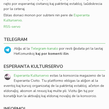
rajto por esperantaj civitanoj kaj paktintaj establoj, laŭdiskrecia
por la ceteraj.
Eblas donaci monon por subteni nin pere de
Esperanta
Kulturservo
.
RSS-servo
TELEGRAM
Aliĝu al la
Telegram-kanalo
por resti ĝisdata pri la lastaj
HeKomunikoj
kaj por komenti ilin
.
ESPERANTA KULTURSERVO
Esperanta Kulturservo
estas la konsorcia magazeno de la
Esperanta Civito. Tiu platformo ebligas la aliĝon al la
eventoj kaj kursoj organizataj de la paktintaj establoj, aĉeton de
eldonaĵoj, abonon al revuoj kaj multe pli. Vizitu ĝin tuj por
konatiĝi kun la aktivaĵoj kaj eldonaj novaĵoj de la konsorcio.
INFORMOJ