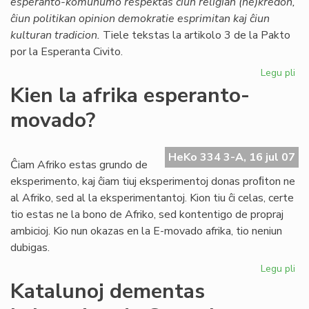
esperanto-komunumo respektas ĉiun religian (ne)kredon,
Ti
ĉiun politikan opinion demokratie esprimitan kaj ĉiun
kulturan tradicion.
Tiele tekstas la artikolo 3 de la Pakto
por la Esperanta Civito.
Legu pli
pri
Mo
Kien la afrika esperanto-
en
movado?
la
Pa
HeKo 334 3-A, 16 jul 07
Ĉiam Afriko estas grundo de
eksperimento, kaj ĉiam tiuj eksperimentoj donas proﬁton ne
al Afriko, sed al la eksperimentantoj. Kion tiu ĉi celas, certe
tio estas ne la bono de Afriko, sed kontentigo de propraj
ambicioj. Kio nun okazas en la E-movado afrika, tio neniun
dubigas.
Legu pli
pri
Ki
Katalunoj dementas
la