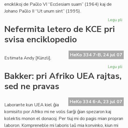
enciklikoj de Paŭlo VI “Ecclesiam suam” (1964) kaj de
Johano Paŭlo II “Ut unum sint” (1995).
Legu pli
pri
Bl
Nefermita letero de KCE pri
se
svisa enciklopedio
pri
ek
HeKo 334 7-B, 24 jul 07
Estimata Andy [Künzli],
Legu pli
pri
Ne
Bakker: pri Afriko UEA rajtas,
let
sed ne pravas
de
KC
pri
HeKo 334 6-A, 23 jul 07
svi
Laborante kun UEA kiel ĝia
enc
komisiito por Afriko mi ne volis ŝarĝi ĝian spezaron kaj
kolektis monon el donacoj. Per tiuj mi do pagis mian propran
laboron. Kompreneble mi laboris laŭ mia konvinko, kiun mi