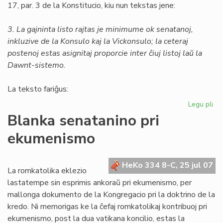
17, par. 3 de la Konstitucio, kiu nun tekstas jene:
3. La gajninta listo rajtas je minimume ok senatanoj,
inkluzive de la Konsulo kaj la Vickonsulo; la ceteraj
postenoj estas asignitaj proporcie inter ĉiuj listoj laŭ la
Dawnt-sistemo.
La teksto fariĝus:
Legu pli
pri
Un
Blanka senatanino pri
am
ekumenismo
al
la
Kon
HeKo 334 8-C, 25 jul 07
La romkatolika eklezio
lastatempe sin esprimis ankoraŭ pri ekumenismo, per
mallonga dokumento de la Kongregacio pri la doktrino de la
kredo. Ni memorigas ke la ĉefaj romkatolikaj kontribuoj pri
ekumenismo, post la dua vatikana koncilio, estas la