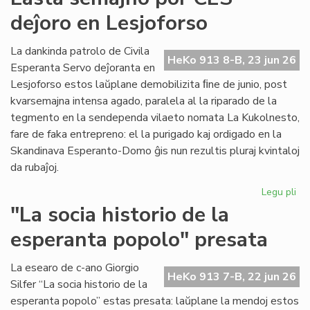
for
deĵoro en Lesjoforso
en
ro
tir
La dankinda patrolo de Civila
HeKo 913 8-B, 23 jun 26
Esperanta Servo deĵoranta en
Lesjoforso estos laŭplane demobilizita ﬁne de junio, post
kvarsemajna intensa agado, paralela al la riparado de la
tegmento en la sendependa vilaeto nomata La Kukolnesto,
fare de faka entrepreno: el la purigado kaj ordigado en la
Skandinava Esperanto-Domo ĝis nun rezultis pluraj kvintaloj
da rubaĵoj.
Legu pli
pri
La
"La socia historio de la
se
esperanta popolo" presata
po
CE
deĵ
La esearo de c-ano Giorgio
HeKo 913 7-B, 22 jun 26
en
Silfer “La socia historio de la
Les
esperanta popolo” estas presata: laŭplane la mendoj estos