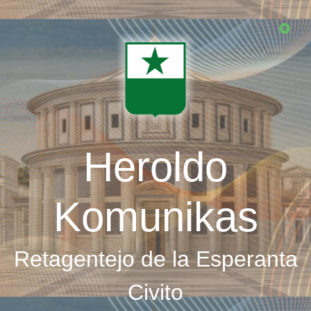
Skip
to
main
content
Heroldo
Komunikas
Retagentejo de la Esperanta
Civito