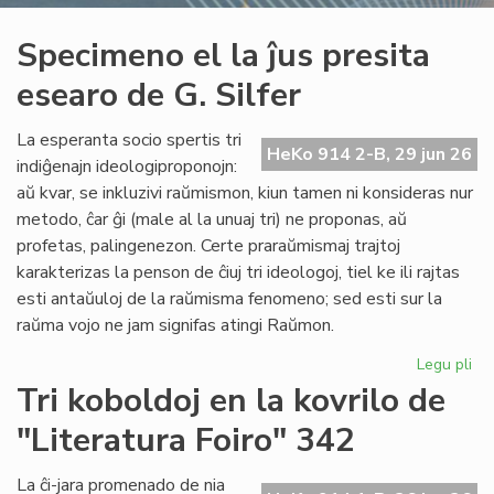
Specimeno el la ĵus presita
esearo de G. Silfer
La esperanta socio spertis tri
HeKo 914 2-B, 29 jun 26
indiĝenajn ideologiproponojn:
aŭ kvar, se inkluzivi raŭmismon, kiun tamen ni konsideras nur
metodo, ĉar ĝi (male al la unuaj tri) ne proponas, aŭ
profetas, palingenezon. Certe praraŭmismaj trajtoj
karakterizas la penson de ĉiuj tri ideologoj, tiel ke ili rajtas
esti antaŭuloj de la raŭmisma fenomeno; sed esti sur la
raŭma vojo ne jam signifas atingi Raŭmon.
Legu pli
pri
Sp
Tri koboldoj en la kovrilo de
el
"Literatura Foiro" 342
la
ĵus
pre
La ĉi-jara promenado de nia