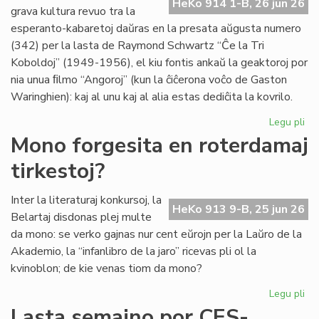
HeKo 914 1-B, 26 jun 26
es
grava kultura revuo tra la
de
esperanto-kabaretoj daŭras en la presata aŭgusta numero
G.
(342) per la lasta de Raymond Schwartz “Ĉe la Tri
Sil
Koboldoj” (1949-1956), el kiu fontis ankaŭ la geaktoroj por
nia unua ﬁlmo “Angoroj” (kun la ĉiĉerona voĉo de Gaston
Waringhien): kaj al unu kaj al alia estas dediĉita la kovrilo.
Legu pli
pri
Tri
Mono forgesita en roterdamaj
ko
tirkestoj?
en
la
kov
Inter la literaturaj konkursoj, la
HeKo 913 9-B, 25 jun 26
de
Belartaj disdonas plej multe
"Li
da mono: se verko gajnas nur cent eŭrojn per la Laŭro de la
Foi
Akademio, la “infanlibro de la jaro” ricevas pli ol la
34
kvinoblon; de kie venas tiom da mono?
Legu pli
pri
Mo
Lasta semajno por CES-