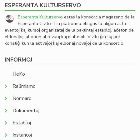
ESPERANTA KULTURSERVO
Esperanta Kulturservo
estas la konsorcia magazeno de la
Esperanta Civito. Tiu platformo ebligas la aliĝon al la
eventoj kaj kursoj organizataj de la paktintaj establoj, aĉeton de
eldonaĵoj, abonon al revuoj kaj multe pli. Vizitu ĝin tuj por
konatiĝi kun la aktivaĵoj kaj eldonaj novaĵoj de la konsorcio.
INFORMOJ
HeKo
Raŭmismo
Normaro
Dokumentoj
Establoj
Instancoj