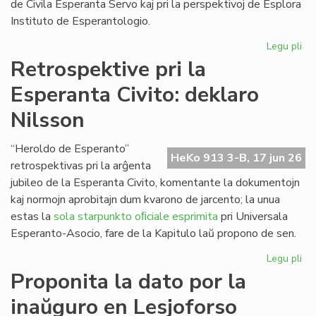
de Civila Esperanta Servo kaj pri la perspektivoj de Esplora
Instituto de Esperantologio.
Legu pli
pri
La
Retrospektive pri la
jun
Esperanta Civito: deklaro
ku
de
Nilsson
la
Kap
“Heroldo de Esperanto”
HeKo 913 3-B, 17 jun 26
retrospektivas pri la arĝenta
jubileo de la Esperanta Civito, komentante la dokumentojn
kaj normojn aprobitajn dum kvarono de jarcento; la unua
estas la
sola starpunkto oﬁciale esprimita
pri Universala
Esperanto-Asocio, fare de la Kapitulo laŭ propono de sen.
Legu pli
pri
Re
Proponita la dato por la
pri
inaŭguro en Lesjoforso
la