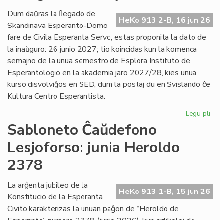
Es
Civ
Dum daŭras la ﬂegado de
HeKo 913 2-B, 16 jun 26
de
Skandinava Esperanto-Domo
Ni
fare de Civila Esperanta Servo, estas proponita la dato de
la inaŭguro: 26 junio 2027; tio koincidas kun la komenca
semajno de la unua semestro de Esplora Instituto de
Esperantologio en la akademia jaro 2027/28, kies unua
kurso disvolviĝos en SED, dum la postaj du en Svislando ĉe
Kultura Centro Esperantista.
Legu pli
pri
Pr
Sabloneto Ĉaŭdefono
la
Lesjoforso: junia Heroldo
da
po
2378
la
in
La arĝenta jubileo de la
en
HeKo 913 1-B, 15 jun 26
Konstitucio de la Esperanta
Les
Civito karakterizas la unuan paĝon de “Heroldo de