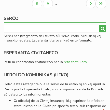
paĝo
paĝo
paĝo
Civ
Paĝo
Paĝo
Next
Last
8
9
…
Es
page
page
Se
SERĈO
Serĉu per (fragmento de) teksto aŭ HeKo-kodo. Minuskloj kaj
majuskloj egalas. Esperantaj literoj ankaŭ en x-formato.
ESPERANTA CIVITANECO
Petu la esperantan civitanecon per la
reta formularo
.
HEROLDO KOMUNIKAS (HEKO)
HeKo estas retagentejo je la servo de la establoj en kaj apud la
Pakto por la Esperanta Civito, sub la imprimaturo de la Konsulo
aŭ delegito. La informoj estas:
C:
oﬁcialaj de la Civitaj instancoj, kiuj esprimas la oﬁcialan
starpunkton de la Civito pri specifa temo, sub responso de