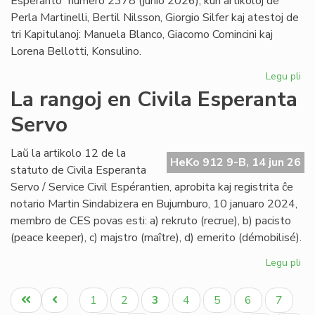
Esperanto” numero 2378 (junio 2026), kun artikoloj de
Perla Martinelli, Bertil Nilsson, Giorgio Silfer kaj atestoj de
tri Kapitulanoj: Manuela Blanco, Giacomo Comincini kaj
Lorena Bellotti, Konsulino.
Legu pli
pri
Sa
La rangoj en Civila Esperanta
Ĉa
Servo
Les
jun
He
Laŭ la artikolo 12 de la
HeKo 912 9-B, 14 jun 26
23
statuto de Civila Esperanta
Servo / Service Civil Espérantien, aprobita kaj registrita ĉe
notario Martin Sindabizera en Bujumburo, 10 januaro 2024,
membro de CES povas esti: a) rekruto (recrue), b) pacisto
(peace keeper), c) majstro (maître), d) emerito (démobilisé).
Legu pli
pri
La
Pagination
ran
Unua
Antaŭa
Paĝo
Paĝo
Aktuala
Paĝo
Paĝo
Paĝo
Paĝo
1
2
3
4
5
6
7
en