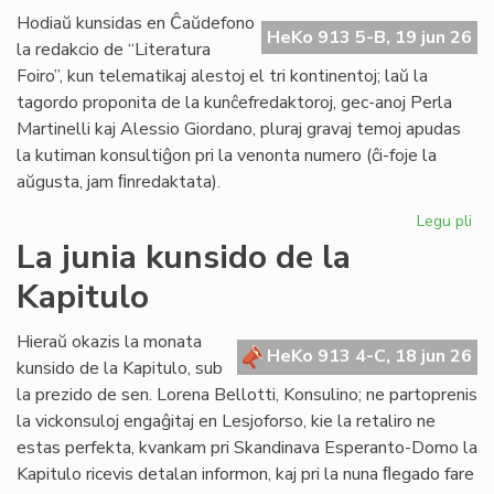
de
Hodiaŭ kunsidas en Ĉaŭdefono
HeKo 913 5-B, 19 jun 26
UN
la redakcio de “Literatura
kaj
Foiro”, kun telematikaj alestoj el tri kontinentoj; laŭ la
Un
tagordo proponita de la kunĉefredaktoroj, gec-anoj Perla
Martinelli kaj Alessio Giordano, pluraj gravaj temoj apudas
la kutiman konsultiĝon pri la venonta numero (ĉi-foje la
aŭgusta, jam ﬁnredaktata).
Legu pli
pri
Pe
La junia kunsido de la
ku
Kapitulo
de
la
re
Hieraŭ okazis la monata
HeKo 913 4-C, 18 jun 26
de
kunsido de la Kapitulo, sub
"Li
la prezido de sen. Lorena Bellotti, Konsulino; ne partoprenis
Foi
la vickonsuloj engaĝitaj en Lesjoforso, kie la retaliro ne
estas perfekta, kvankam pri Skandinava Esperanto-Domo la
Kapitulo ricevis detalan informon, kaj pri la nuna ﬂegado fare