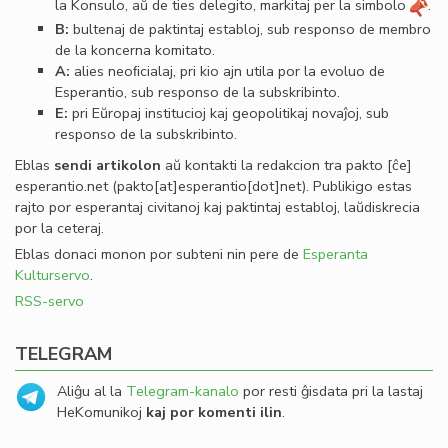
la Konsulo, aŭ de ties delegito, markitaj per la simbolo
.
B:
bultenaj de paktintaj establoj, sub responso de membro
de la koncerna komitato.
A:
alies neoﬁcialaj, pri kio ajn utila por la evoluo de
Esperantio, sub responso de la subskribinto.
E:
pri Eŭropaj institucioj kaj geopolitikaj novaĵoj, sub
responso de la subskribinto.
Eblas
sendi
artikolon
aŭ kontakti la redakcion tra
pakto
[ĉe]
esperantio
.
net
(pakto[at]esperantio[dot]net)
. Publikigo estas
rajto por esperantaj civitanoj kaj paktintaj establoj, laŭdiskrecia
por la ceteraj.
Eblas donaci monon por subteni nin pere de
Esperanta
Kulturservo
.
RSS-servo
TELEGRAM
Aliĝu al la
Telegram-kanalo
por resti ĝisdata pri la lastaj
HeKomunikoj
kaj por komenti ilin
.