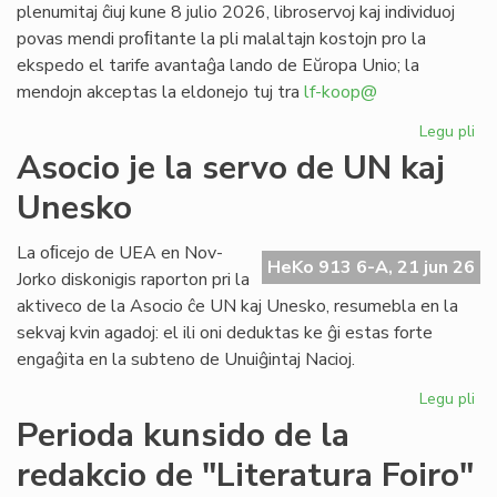
plenumitaj ĉiuj kune 8 julio 2026, libroservoj kaj individuoj
povas mendi proﬁtante la pli malaltajn kostojn pro la
ekspedo el tarife avantaĝa lando de Eŭropa Unio; la
mendojn akceptas la eldonejo tuj tra
lf-koop@
Legu pli
pri
"L
Asocio je la servo de UN kaj
soc
Unesko
his
de
la
La oﬁcejo de UEA en Nov-
HeKo 913 6-A, 21 jun 26
es
Jorko diskonigis raporton pri la
po
aktiveco de la Asocio ĉe UN kaj Unesko, resumebla en la
pr
sekvaj kvin agadoj: el ili oni deduktas ke ĝi estas forte
engaĝita en la subteno de Unuiĝintaj Nacioj.
Legu pli
pri
As
Perioda kunsido de la
je
redakcio de "Literatura Foiro"
la
se