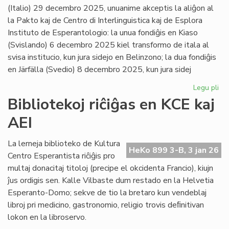
(Italio) 29 decembro 2025, unuanime akceptis la aliĝon al
la Pakto kaj de Centro di Interlinguistica kaj de Esplora
Instituto de Esperantologio: la unua fondiĝis en Kiaso
(Svislando) 6 decembro 2025 kiel transformo de itala al
svisa institucio, kun jura sidejo en Belinzono; la dua fondiĝis
en Järfälla (Svedio) 8 decembro 2025, kun jura sidej
Legu pli
pri
Du
Bibliotekoj riĉiĝas en KCE kaj
no
AEI
pak
kv
sus
La lerneja biblioteko de Kultura
HeKo 899 3-B, 3 jan 26
pak
Centro Esperantista riĉiĝis pro
multaj donacitaj titoloj (precipe el okcidenta Francio), kiujn
ĵus ordigis sen. Kalle Vilbaste dum restado en la Helvetia
Esperanto-Domo; sekve de tio la bretaro kun vendeblaj
libroj pri medicino, gastronomio, religio trovis deﬁnitivan
lokon en la libroservo.