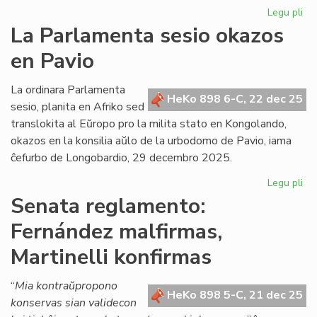
Legu pli
pri
Gr
La Parlamenta sesio okazos
Di
en Pavio
Nu
dif
la
La ordinara Parlamenta
HeKo 898 6-C, 22 dec 25
ko
sesio, planita en Afriko sed
det
translokita al Eŭropo pro la milita stato en Kongolando,
okazos en la konsilia aŭlo de la urbodomo de Pavio, iama
ĉefurbo de Longobardio, 29 decembro 2025.
Legu pli
pri
La
Senata reglamento:
Pa
Fernández malfirmas,
ses
ok
Martinelli konfirmas
en
Pa
“
Mia kontraŭpropono
HeKo 898 5-C, 21 dec 25
konservas sian validecon