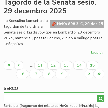
Tagordo de la Senata sesio,
Kap
29 decembro 2025
ku
fiz
en
La Konsulino komunikas la
HeKo 898 3-C, 20 dec 25
Mi
tagordon de la ordinara
po
Senata sesio, kiu disvolviĝos en Lombardio, 29 decembro
se
2025, matene tuj post la Forumo, kun ebla daŭrigo post la
lunĉopaŭzo.
Legu pli
pri
Ta
Pagination
de
Unua
Antaŭa
Paĝo
Paĝo
Paĝo
Paĝo
Aktuala
11
12
13
14
15
…
la
paĝo
paĝo
paĝo
Se
Paĝo
Paĝo
Paĝo
Paĝo
Next
Last
16
17
18
19
…
ses
page
page
29
SERĈO
de
20
Serĉu per (fragmento de) teksto aŭ HeKo-kodo. Minuskloj kaj