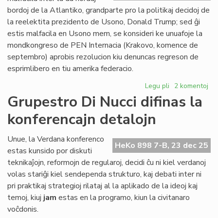
Civ
bordoj de la Atlantiko, grandparte pro la politikaj decidoj de
Pa
la reelektita prezidento de Usono, Donald Trump; sed ĝi
estis malfacila en Usono mem, se konsideri ke unuafoje la
mondkongreso de PEN Internacia (Krakovo, komence de
septembro) aprobis rezolucion kiu denuncas regreson de
esprimlibero en tiu amerika federacio.
Legu pli
pri
2 komentoj
2025:
Grupestro Di Nucci difinas la
la
konferencajn detalojn
plej
malfacila
jaro
Unue, la Verdana konferenco
HeKo 898 7-B, 23 dec 25
ĉe
estas kunsido por diskuti
la
teknikaĵojn, reformojn de regularoj, decidi ĉu ni kiel verdanoj
Atlantiko
volas stariĝi kiel sendependa strukturo, kaj debati inter ni
pri praktikaj strategioj rilataj al la aplikado de la ideoj kaj
temoj, kiuj
jam
estas en la programo, kiun la civitanaro
voĉdonis.