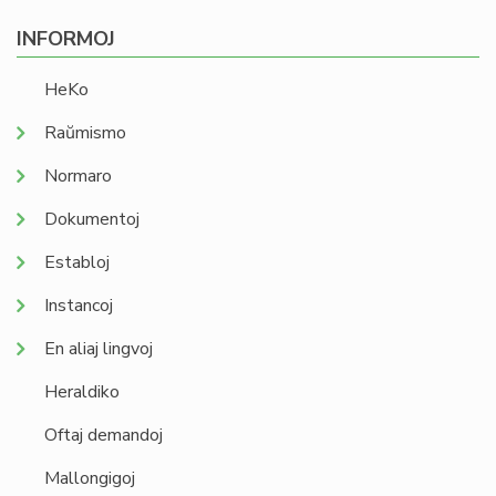
INFORMOJ
HeKo
Raŭmismo
Normaro
Dokumentoj
Establoj
Instancoj
En aliaj lingvoj
Heraldiko
Oftaj demandoj
Mallongigoj