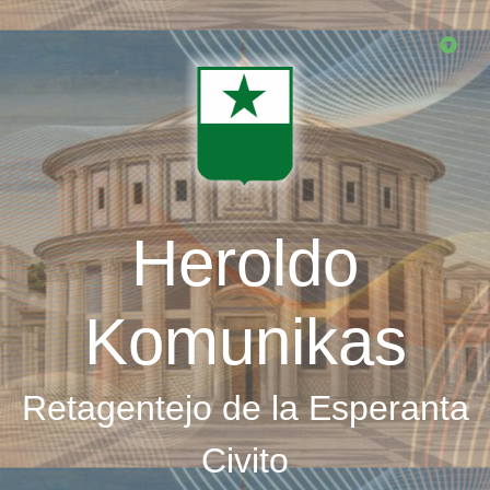
Skip
to
main
content
Heroldo
Komunikas
Retagentejo de la Esperanta
Civito