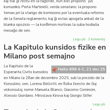
kaj tial ĝi restu en la tagordo, nun kiel propono
” ĵus
komunikis Perla Martinelli, verda senatano; la propono
temas pri la starigo de komisiono por la eventuala reformo
de la Senata reglamento, kaj ĝi estas apogata ankaŭ de la
blanka opozicio — la konﬁrmon motivas la suba hodiaŭa
mesaĝo de sen.
Legu pli
pri
2 komentoj
Senata
La Kapitulo kunsidos fizike en
reglamento:
Milano post semajno
Fernández
malfirmas,
Martinelli
La Kapitulo de la
HeKo 898 4-C, 21 dec 25
konfirmas
Esperanta Civito kunsidos
en Milano la 28an de decembro 2025, sub la prezido de la
Konsulino, sen. Lorena Bellotti, en ﬁzika ĉeesto de ĉiuj
vickonsuloj, nome Manuela Blanco, Giacomo Comincini,
Alessio Giordano, Miroslava Kirova kaj Giorgio Silfer.
Legu pli
pri
La