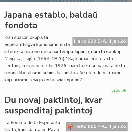
Japana establo, baldaŭ
fondota
Kian spacon okupis la
HeKo 899 5-A, 4 jan 26
esperantlingva komunumo en la
intelekta historio de la nuntempa Japanio, dum la epokoj
Meiĝi kaj Tajŝo (1868-1926)? Kaj kiamaniere festi la
centan jarrevenon de tiu 1926, kiam la etoso vajmara de la
nipona liberalismo subiris kaj anstataŭe erao de militismo
kaj naciismo leviĝis en la azia imperio?
Legu pli
pri
Ja
Du novaj paktintoj, kvar
est
suspenditaj paktintoj
ba
fo
La Forumo de la Esperanta
HeKo 899 4-C, 4 jan 26
Civito, kunsidanta en Pavio