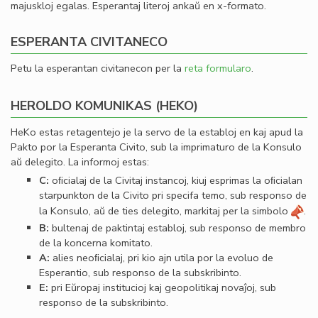
majuskloj egalas. Esperantaj literoj ankaŭ en x-formato.
ESPERANTA CIVITANECO
Petu la esperantan civitanecon per la
reta formularo
.
HEROLDO KOMUNIKAS (HEKO)
HeKo estas retagentejo je la servo de la establoj en kaj apud la
Pakto por la Esperanta Civito, sub la imprimaturo de la Konsulo
aŭ delegito. La informoj estas:
C:
oﬁcialaj de la Civitaj instancoj, kiuj esprimas la oﬁcialan
starpunkton de la Civito pri specifa temo, sub responso de
la Konsulo, aŭ de ties delegito, markitaj per la simbolo
.
B:
bultenaj de paktintaj establoj, sub responso de membro
de la koncerna komitato.
A:
alies neoﬁcialaj, pri kio ajn utila por la evoluo de
Esperantio, sub responso de la subskribinto.
E:
pri Eŭropaj institucioj kaj geopolitikaj novaĵoj, sub
responso de la subskribinto.