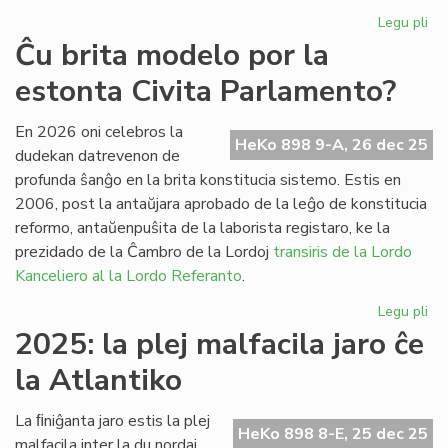
Legu pli
pri
Fr
Ĉu brita modelo por la
pa
estonta Civita Parlamento?
ses
po
la
En 2026 oni celebros la
HeKo 898 9-A, 26 dec 25
Pa
dudekan datrevenon de
profunda ŝanĝo en la brita konstitucia sistemo. Estis en
2006, post la antaŭjara aprobado de la leĝo de konstitucia
reformo, antaŭenpuŝita de la laborista registaro, ke la
prezidado de la Ĉambro de la Lordoj
transiris de la Lordo
Kanceliero al la Lordo Referanto
.
Legu pli
pri
Ĉu
2025: la plej malfacila jaro ĉe
bri
la Atlantiko
mo
po
la
La ﬁniĝanta jaro estis la plej
HeKo 898 8-E, 25 dec 25
es
malfacila inter la du nordaj