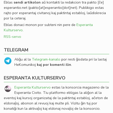
Eblas
sendi
artikolon
aŭ kontakti la redakcion tra
pakto
[ĉe]
esperantio
.
net
(pakto[at]esperantio[dot]net)
. Publikigo estas
rajto por esperantaj civitanoj kaj paktintaj establoj, laŭdiskrecia
por la ceteraj.
Eblas donaci monon por subteni nin pere de
Esperanta
Kulturservo
.
RSS-servo
TELEGRAM
Aliĝu al la
Telegram-kanalo
por resti ĝisdata pri la lastaj
HeKomunikoj
kaj por komenti ilin
.
ESPERANTA KULTURSERVO
Esperanta Kulturservo
estas la konsorcia magazeno de la
Esperanta Civito. Tiu platformo ebligas la aliĝon al la
eventoj kaj kursoj organizataj de la paktintaj establoj, aĉeton de
eldonaĵoj, abonon al revuoj kaj multe pli. Vizitu ĝin tuj por
konatiĝi kun la aktivaĵoj kaj eldonaj novaĵoj de la konsorcio.