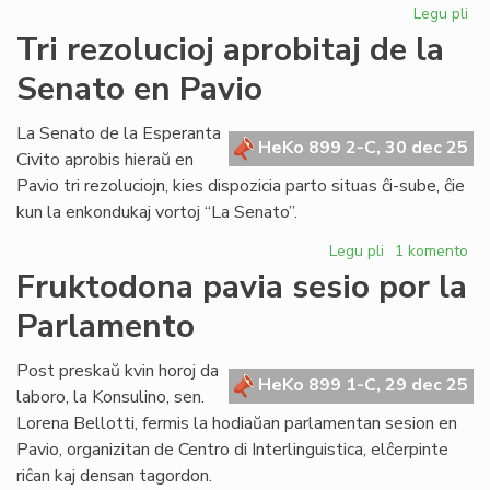
Legu pli
pri
Bib
Tri rezolucioj aprobitaj de la
riĉ
Senato en Pavio
en
KC
kaj
La Senato de la Esperanta
HeKo 899 2-C, 30 dec 25
AE
Civito aprobis hieraŭ en
Pavio tri rezoluciojn, kies dispozicia parto situas ĉi-sube, ĉie
kun la enkondukaj vortoj “La Senato”.
Legu pli
pri
1 komento
Tri
Fruktodona pavia sesio por la
rezolucioj
Parlamento
aprobitaj
de
la
Post preskaŭ kvin horoj da
HeKo 899 1-C, 29 dec 25
Senato
laboro, la Konsulino, sen.
en
Lorena Bellotti, fermis la hodiaŭan parlamentan sesion en
Pavio
Pavio, organizitan de Centro di Interlinguistica, elĉerpinte
riĉan kaj densan tagordon.