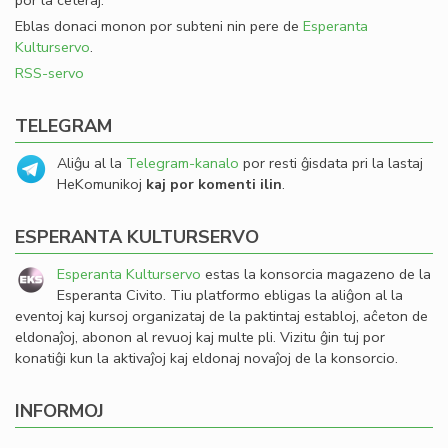
por la ceteraj.
Eblas donaci monon por subteni nin pere de
Esperanta
Kulturservo
.
RSS-servo
TELEGRAM
Aliĝu al la
Telegram-kanalo
por resti ĝisdata pri la lastaj
HeKomunikoj
kaj por komenti ilin
.
ESPERANTA KULTURSERVO
Esperanta Kulturservo
estas la konsorcia magazeno de la
Esperanta Civito. Tiu platformo ebligas la aliĝon al la
eventoj kaj kursoj organizataj de la paktintaj establoj, aĉeton de
eldonaĵoj, abonon al revuoj kaj multe pli. Vizitu ĝin tuj por
konatiĝi kun la aktivaĵoj kaj eldonaj novaĵoj de la konsorcio.
INFORMOJ