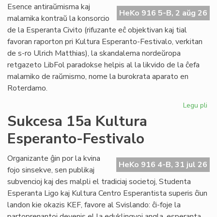
Do
Esence antiraŭmisma kaj
riv
HeKo 916 5-B, 2 aŭg 26
malamika kontraŭ la konsorcio
aŭ
de la Esperanta Civito (rifuzante eĉ objektivan kaj tial
riv
favoran raporton pri Kultura Esperanto-Festivalo, verkitan
de s-ro Ulrich Matthias), la skandalema nordeŭropa
retgazeto LibFol paradokse helpis al la likvido de la ĉefa
malamiko de raŭmismo, nome la burokrata aparato en
Roterdamo.
Legu pli
pri
La
Sukcesa 15a Kultura
pa
Esperanto-Festivalo
de
Lib
Organizante ĝin por la kvina
HeKo 916 4-B, 31 jul 26
fojo sinsekve, sen publikaj
subvencioj kaj des malpli el tradiciaj societoj, Studenta
Esperanta Ligo kaj Kultura Centro Esperantista superis ĉiun
landon kie okazis KEF, favore al Svislando: ĉi-foje la
partoprenantoj devenis el la eduklingvoj angla, esperanta,