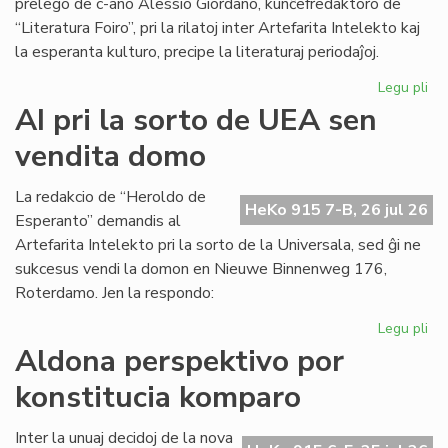
prelego de c-ano Alessio Giordano, kunĉefredaktoro de
“Literatura Foiro”, pri la rilatoj inter Artefarita Intelekto kaj
la esperanta kulturo, precipe la literaturaj periodaĵoj.
Legu pli
pri
Em
AI pri la sorto de UEA sen
un
vendita domo
ta
de
Kul
La redakcio de “Heroldo de
HeKo 915 7-B, 26 jul 26
Es
Esperanto” demandis al
Fes
Artefarita Intelekto pri la sorto de la Universala, sed ĝi ne
sukcesus vendi la domon en Nieuwe Binnenweg 176,
Roterdamo. Jen la respondo:
Legu pli
pri
AI
Aldona perspektivo por
pri
konstitucia komparo
la
sor
de
Inter la unuaj decidoj de la nova