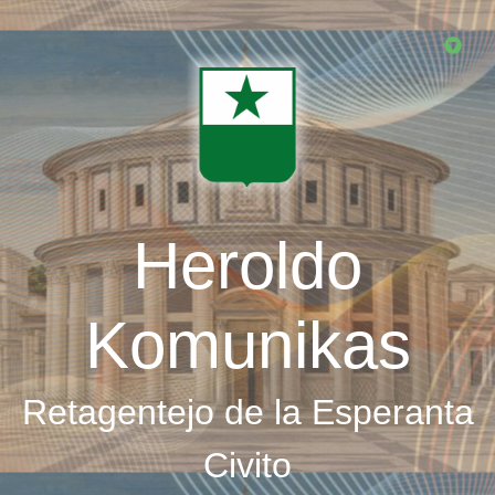
Skip
to
main
content
Heroldo
Komunikas
Retagentejo de la Esperanta
Civito