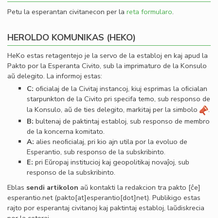
Petu la esperantan civitanecon per la
reta formularo
.
HEROLDO KOMUNIKAS (HEKO)
HeKo estas retagentejo je la servo de la establoj en kaj apud la
Pakto por la Esperanta Civito, sub la imprimaturo de la Konsulo
aŭ delegito. La informoj estas:
C:
oﬁcialaj de la Civitaj instancoj, kiuj esprimas la oﬁcialan
starpunkton de la Civito pri specifa temo, sub responso de
la Konsulo, aŭ de ties delegito, markitaj per la simbolo
.
B:
bultenaj de paktintaj establoj, sub responso de membro
de la koncerna komitato.
A:
alies neoﬁcialaj, pri kio ajn utila por la evoluo de
Esperantio, sub responso de la subskribinto.
E:
pri Eŭropaj institucioj kaj geopolitikaj novaĵoj, sub
responso de la subskribinto.
Eblas
sendi
artikolon
aŭ kontakti la redakcion tra
pakto
[ĉe]
esperantio
.
net
(pakto[at]esperantio[dot]net)
. Publikigo estas
rajto por esperantaj civitanoj kaj paktintaj establoj, laŭdiskrecia