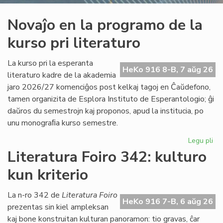
Novaĵo en la programo de la
kurso pri literaturo
La kurso pri la esperanta
HeKo 916 8-B, 7 aŭg 26
literaturo kadre de la akademia
jaro 2026/27 komenciĝos post kelkaj tagoj en Ĉaŭdefono,
tamen organizita de Esplora Instituto de Esperantologio; ĝi
daŭros du semestrojn kaj proponos, apud la institucia, po
unu monograﬁa kurso semestre.
Legu pli
pri
No
Literatura Foiro 342: kulturo
en
kun kriterio
la
pr
de
La n-ro 342 de
Literatura Foiro
HeKo 916 7-B, 6 aŭg 26
la
prezentas sin kiel ampleksan
ku
kaj bone konstruitan kulturan panoramon: tio gravas, ĉar