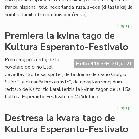
franca, hispana, itala, nederlanda, rusa, sveda (ĉi-lasta kaj lia
nombra familio tro malfruis por ĉeesti).
Legu pli
pri
Su
Premiera la kvina tago de
15
Kultura Esperanto-Festivalo
Kul
Es
Fes
Premieraj prezentoj de la
HeKo 916 3-B, 30 jul 26
novelaro de c-ino Etel
Zavadlav “Spite kaj sprite”, de la dramo de c-ano Giorgio
Silfer “La dimanĉa brokantisto”; de novaj kanzonoj dum
recitalo de Kajto: tio karakterizis la kvinan tagon de la 15a
Kultura Esperanto-Festivalo en Ĉaŭdefono.
Legu pli
pri
Pr
Destresa la kvara tago de
la
Kultura Esperanto-Festivalo
kvi
ta