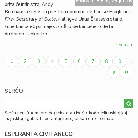
HeKo 915 6-E, 25 jul 26
UE
brita ĉefministro, Andy
se
Burnham, reliefas la prestiĝa nomumo de Louise Haigh kiel
ve
First Secretary of State
, nialingve Unua Ŝtatsekretario,
do
kune kun la eĉ pli majesta oﬁco de kanceliero de la
duklando Lankastro.
Legu pli
pri
Al
Pagination
pe
Aktuala
Paĝo
Paĝo
Paĝo
Paĝo
Paĝo
Paĝo
Paĝo
Paĝo
1
2
3
4
5
6
7
8
9
…
po
paĝo
kon
Next
Last
ko
page
page
SERĈO
Serĉu per (fragmento de) teksto aŭ HeKo-kodo. Minuskloj kaj
majuskloj egalas. Esperantaj literoj ankaŭ en x-formato.
ESPERANTA CIVITANECO