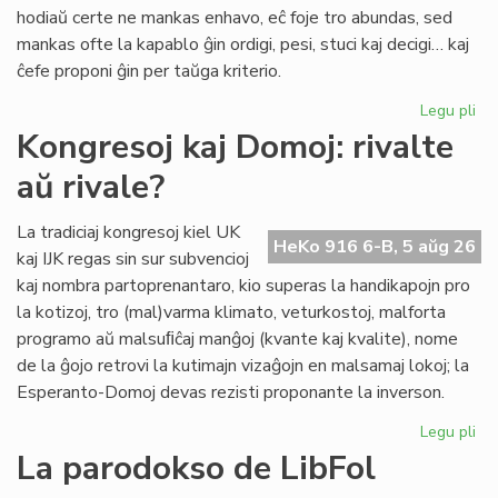
pri
hodiaŭ certe ne mankas enhavo, eĉ foje tro abundas, sed
lit
mankas ofte la kapablo ĝin ordigi, pesi, stuci kaj decigi… kaj
ĉefe proponi ĝin per taŭga kriterio.
Legu pli
pri
Lit
Kongresoj kaj Domoj: rivalte
Foi
aŭ rivale?
34
kul
ku
La tradiciaj kongresoj kiel UK
HeKo 916 6-B, 5 aŭg 26
kri
kaj IJK regas sin sur subvencioj
kaj nombra partoprenantaro, kio superas la handikapojn pro
la kotizoj, tro (mal)varma klimato, veturkostoj, malforta
programo aŭ malsuﬁĉaj manĝoj (kvante kaj kvalite), nome
de la ĝojo retrovi la kutimajn vizaĝojn en malsamaj lokoj; la
Esperanto-Domoj devas rezisti proponante la inverson.
Legu pli
pri
Ko
La parodokso de LibFol
kaj