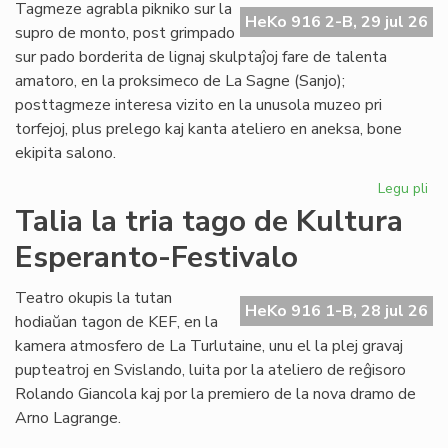
de
Tagmeze agrabla pikniko sur la
HeKo 916 2-B, 29 jul 26
Kul
supro de monto, post grimpado
Es
sur pado borderita de lignaj skulptaĵoj fare de talenta
Fes
amatoro, en la proksimeco de La Sagne (Sanjo);
posttagmeze interesa vizito en la unusola muzeo pri
torfejoj, plus prelego kaj kanta ateliero en aneksa, bone
ekipita salono.
Legu pli
pri
De
Talia la tria tago de Kultura
la
Esperanto-Festivalo
kv
ta
de
Teatro okupis la tutan
HeKo 916 1-B, 28 jul 26
Kul
hodiaŭan tagon de KEF, en la
Es
kamera atmosfero de La Turlutaine, unu el la plej gravaj
Fes
pupteatroj en Svislando, luita por la ateliero de reĝisoro
Rolando Giancola kaj por la premiero de la nova dramo de
Arno Lagrange.