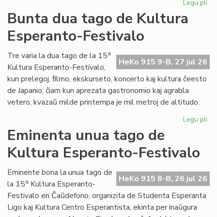
Legu pli
pri
Tal
Bunta dua tago de Kultura
la
Esperanto-Festivalo
tri
ta
de
a
Tre varia la dua tago de la 15
HeKo 915 9-B, 27 jul 26
Kul
Kultura Esperanto-Festivalo,
Es
kun prelegoj, ﬁlmo, ekskurseto, koncerto kaj kultura ĉeesto
Fes
de Japanio; ĉiam kun aprezata gastronomio kaj agrabla
vetero, kvazaŭ milde printempa je mil metroj de altitudo.
Legu pli
pri
Bu
Eminenta unua tago de
du
Kultura Esperanto-Festivalo
ta
de
Kul
Eminente bona la unua tago de
HeKo 915 8-B, 26 jul 26
Es
a
la 15
Kultura Esperanto-
Fes
Festivalo en Ĉaŭdefono, organizita de Studenta Esperanta
Ligo kaj Kultura Centro Esperantista, ekinta per inaŭgura