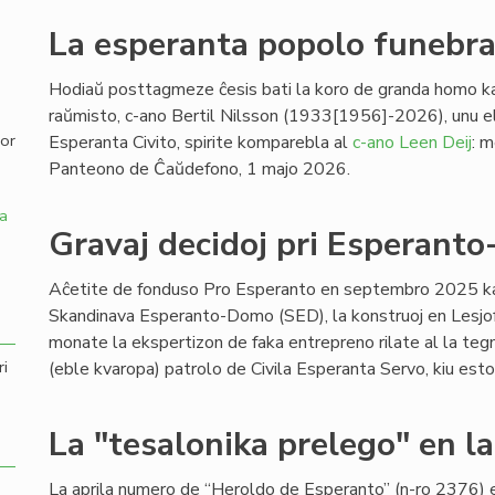
La esperanta popolo funebras
,
Hodiaŭ posttagmeze ĉesis bati la koro de granda homo ka
raŭmisto, c-ano Bertil Nilsson (1933[1956]-2026), unu el 
por
Esperanta Civito, spirite komparebla al
c-ano Leen Deij
: 
Panteono de Ĉaŭdefono, 1 majo 2026.
a
Gravaj decidoj pri Esperant
Aĉetite de fonduso Pro Esperanto en septembro 2025 kaj
Skandinava Esperanto-Domo (SED), la konstruoj en Lesjofo
monate la ekspertizon de faka entrepreno rilate al la teg
ri
(eble kvaropa) patrolo de Civila Esperanta Servo, kiu estos ti
La "tesalonika prelego" en l
La aprila numero de “Heroldo de Esperanto” (n-ro 2376) 