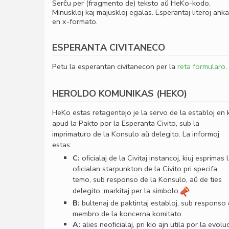
Serĉu per (fragmento de) teksto aŭ HeKo-kodo.
Minuskloj kaj majuskloj egalas. Esperantaj literoj ank
en x-formato.
ESPERANTA CIVITANECO
Petu la esperantan civitanecon per la
reta formularo
.
HEROLDO KOMUNIKAS (HEKO)
HeKo estas retagentejo je la servo de la establoj en 
apud la Pakto por la Esperanta Civito, sub la
imprimaturo de la Konsulo aŭ delegito. La informoj
estas:
C:
oﬁcialaj de la Civitaj instancoj, kiuj esprimas 
oﬁcialan starpunkton de la Civito pri specifa
temo, sub responso de la Konsulo, aŭ de ties
delegito, markitaj per la simbolo
.
B:
bultenaj de paktintaj establoj, sub responso
membro de la koncerna komitato.
A:
alies neoﬁcialaj, pri kio ajn utila por la evolu