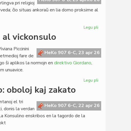
lingva pri religioj
la sveda; ĉio situas ankoraŭ en lia domo proksime al
Legu pli
pri
Restos
o al vickonsulo
en
Svedio
viana Piccinini
la
HeKo 907 6-C, 23 apr 26
 retmedioj fare de
biblioteko
go ŝi aplikos la normojn en
direktivo Giordano
,
de
ram unuavice.
c-
ano
Legu pli
pri
Nilsson
Viviana
: oboloj kaj zakato
Piccinini
de
tanoj el tri
komisiito
HeKo 907 6-C, 22 apr 26
i, donis la verdan
al
la Konsulino enskribos en la tagordo de la
vickonsulo
okt