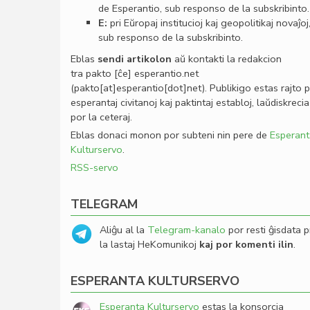
de Esperantio, sub responso de la subskribinto.
E:
pri Eŭropaj institucioj kaj geopolitikaj novaĵoj
sub responso de la subskribinto.
Eblas
sendi
artikolon
aŭ kontakti la redakcion
tra
pakto
[ĉe]
esperantio
.
net
(pakto[at]esperantio[dot]net)
. Publikigo estas rajto 
esperantaj civitanoj kaj paktintaj establoj, laŭdiskrecia
por la ceteraj.
Eblas donaci monon por subteni nin pere de
Esperant
Kulturservo
.
RSS-servo
TELEGRAM
Aliĝu al la
Telegram-kanalo
por resti ĝisdata p
la lastaj HeKomunikoj
kaj por komenti ilin
.
ESPERANTA KULTURSERVO
Esperanta Kulturservo
estas la konsorcia