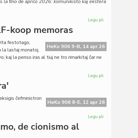
 ĝis la ﬁno de aprilo 2026: komunikisto kaj ekstera
Aŭstrio
Legu pli
pri
TEJO
- LF-koop memoras
maldungas
preskaŭ
ita festotago,
ĉiun
HeKo 906 9-B, 14 apr 26
 la lastaj monatoj,
oficiston
; kaj la penso iras al tiuj ne tro rimarkitaj ĉar ne
Legu pli
pri
Tago
a'
de
ĉiuj
 eksigis ĉefministron
pioniroj
HeKo 906 8-E, 12 apr 26
2026
-
Legu pli
pri
LF-
Hungario
smo, de cionismo al
koop
sin
memoras
turnas