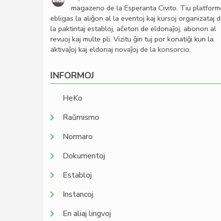
magazeno de la Esperanta Civito. Tiu platfor
ebligas la aliĝon al la eventoj kaj kursoj organizataj 
la paktintaj establoj, aĉeton de eldonaĵoj, abonon al
revuoj kaj multe pli. Vizitu ĝin tuj por konatiĝi kun la
aktivaĵoj kaj eldonaj novaĵoj de la konsorcio.
INFORMOJ
HeKo
Raŭmismo
Normaro
Dokumentoj
Establoj
Instancoj
En aliaj lingvoj