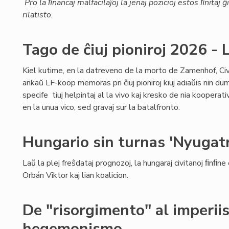
Pro la ﬁnancaj malfacilaĵoj la jenaj pozicioj estos ﬁnitaj
rilatisto.
Tago de ĉiuj pioniroj 2026 
Kiel kutime, en la datreveno de la morto de Zamenhof, Civ
ankaŭ LF-koop memoras pri ĉiuj pioniroj kiuj adiaŭis nin dum
specife tiuj helpintaj al la vivo kaj kresko de nia kooperativo
en la unua vico, sed gravaj sur la batalfronto.
Hungario sin turnas 'Nyugatr
Laŭ la plej freŝdataj prognozoj, la hungaraj civitanoj ﬁnﬁne
Orbán Viktor kaj lian koalicion.
De "risorgimento" al imperii
hegemonismo