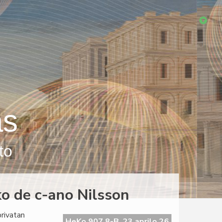
as
to
ko de c-ano Nilsson
privatan
HeKo 907 8-B, 23 aprilo 26