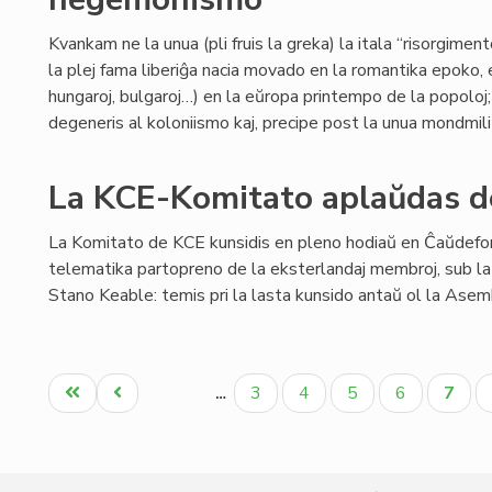
Kvankam ne la unua (pli fruis la greka) la itala “risorgimen
la plej fama liberiĝa nacia movado en la romantika epoko, en
hungaroj, bulgaroj…) en la eŭropa printempo de la popoloj
degeneris al koloniismo kaj, precipe post la unua mondmili
La KCE-Komitato aplaŭdas d
La Komitato de KCE kunsidis en pleno hodiaŭ en Ĉaŭdefon
telematika partopreno de la eksterlandaj membroj, sub la
Stano Keable: temis pri la lasta kunsido antaŭ ol la Ase
Pagination
Unua
Antaŭa
Paĝo
Paĝo
Paĝo
Paĝo
Aktua
3
4
5
6
7
…
paĝo
paĝo
paĝo