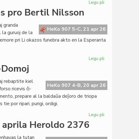
Legu pli
pri
Pretas
 pro Bertil Nilsson
nova
financa
j granda
produkto:
HeKo 907 5-C, 21 apr 26
la guruoj de la
oboloj
memore pri Li okazos funebra akto en la Esperanta
kaj
zakato
Legu pli
pri
La
o-Domoj
esperanta
popolo
 rebaptite kiel
funebras
HeKo 907 4-B, 20 apr 26
rso ricevis ĉi-
pro
mento, prepare al la baldaŭa deĵoro de triopa
Bertil
e por ripari, purigi, ordigi.
Nilsson
Legu pli
pri
Gravaj
a aprila Heroldo 2376
decidoj
pri
enhavas la tutan