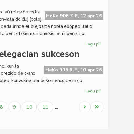
'Nyugatra'
to” aŭ releviĝo estis
HeKo 906 7-E, 12 apr 26
viata de ĉiuj (poloj,
; bedaŭrinde el plejparte nobla epopeo Italio
to per la faŝisma monarkio, al imperiismo.
Legu pli
pri
De
elegacian sukceson
"risorgimento"
al
o, kun la
imperiismo,
HeKo 906 6-B, 10 apr 26
 prezido de c-ano
de
mbleo, kunvokita por la komenco de majo.
cionismo
al
Legu pli
pri
hegemonismo
La
KCE-
la
Paĝo
Paĝo
Paĝo
Paĝo
Next
Last
8
9
10
11
…
Komitato
page
page
aplaŭdas
delegacian
sukceson