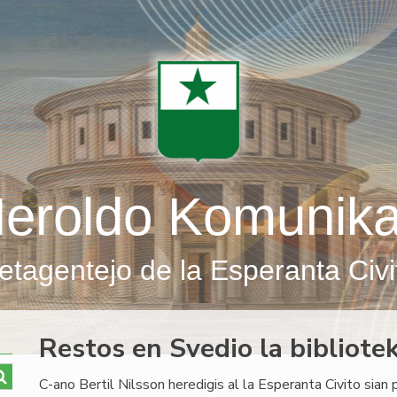
eroldo Komunik
etagentejo de la Esperanta Civi
Restos en Svedio la bibliote
C-ano Bertil Nilsson heredigis al la Esperanta Civito sian 