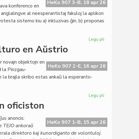
Esperanto-
HeKo 907 3-B, 18 apr 26
rava konferenco en
Domoj
 anglalingve al neesperantistaj fakuloj la aplikon
otesta sistemo kiu a) inkluzivas ĝin, b) proponas
Legu pli
pri
La
lturo en Aŭstrio
"tesalonika
prelego"
 novajn objektojn en
en
HeKo 907 2-E, 16 apr 26
d la Pinzgau-
la
e la brajla skribo estas ankaŭ la esperanto-
aprila
Heroldo
2376
Legu pli
pri
Agnosko
 oficiston
pri
la
ĵus anoncis:
esperanto-
HeKo 907 1-B, 15 apr 26
e TEJO ankoraŭ
kulturo
erala direktoro kaj kunordiganto de volontuloj.
en