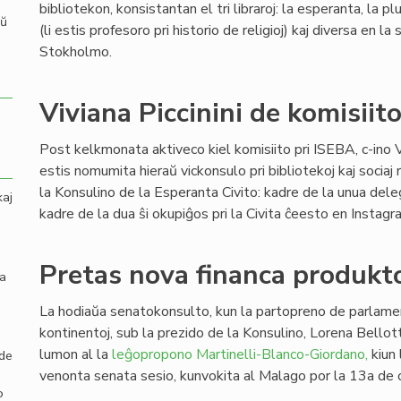
bibliotekon, konsistantan el tri libraroj: la esperanta, la plur
aŭ
(li estis profesoro pri historio de religioj) kaj diversa en 
Stokholmo.
Viviana Piccinini de komisiit
Post kelkmonata aktiveco kiel komisiito pri ISEBA, c-ino Vi
estis nomumita hieraŭ vickonsulo pri bibliotekoj kaj sociaj
la Konsulino de la Esperanta Civito: kadre de la unua dele
kaj
kadre de la dua ŝi okupiĝos pri la Civita ĉeesto en Instag
Pretas nova financa produkto
la
La hodiaŭa senatokonsulto, kun la partopreno de parlamen
kontinentoj, sub la prezido de la Konsulino, Lorena Bellott
lumon al la
leĝopropono Martinelli-Blanco-Giordano,
kiun 
 de
venonta senata sesio, kunvokita al Malago por la 13a de 
o