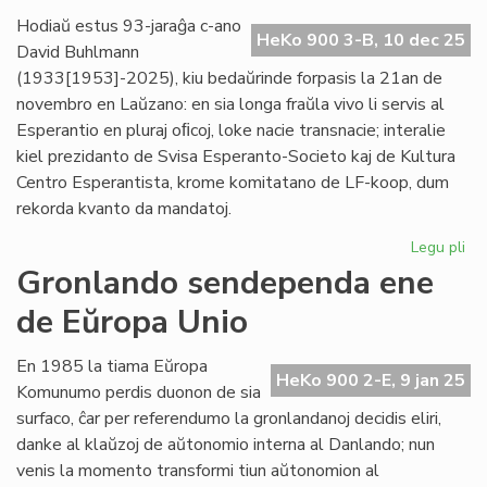
pr
Hodiaŭ estus 93-jaraĝa c-ano
HeKo 900 3-B, 10 dec 25
Ve
David Buhlmann
(1933[1953]-2025), kiu bedaŭrinde forpasis la 21an de
novembro en Laŭzano: en sia longa fraŭla vivo li servis al
Esperantio en pluraj oﬁcoj, loke nacie transnacie; interalie
kiel prezidanto de Svisa Esperanto-Societo kaj de Kultura
Centro Esperantista, krome komitatano de LF-koop, dum
rekorda kvanto da mandatoj.
Legu pli
pri
For
Gronlando sendependa ene
civ
de Eŭropa Unio
Da
Bu
En 1985 la tiama Eŭropa
HeKo 900 2-E, 9 jan 25
Komunumo perdis duonon de sia
surfaco, ĉar per referendumo la gronlandanoj decidis eliri,
danke al klaŭzoj de aŭtonomio interna al Danlando; nun
venis la momento transformi tiun aŭtonomion al