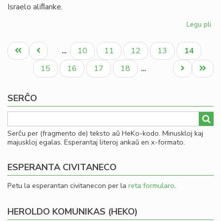
Israelo aliﬂanke.
Legu pli
pri
Ni
Pagination
di
Unua
Antaŭa
Paĝo
Paĝo
Paĝo
Paĝo
Aktuala
10
11
12
13
14
…
en
paĝo
paĝo
paĝo
la
Paĝo
Paĝo
Paĝo
Paĝo
Next
Last
15
16
17
18
…
te
page
page
ve
SERĈO
kaj
ira
Serĉu per (fragmento de) teksto aŭ HeKo-kodo. Minuskloj kaj
majuskloj egalas. Esperantaj literoj ankaŭ en x-formato.
ESPERANTA CIVITANECO
Petu la esperantan civitanecon per la
reta formularo
.
HEROLDO KOMUNIKAS (HEKO)