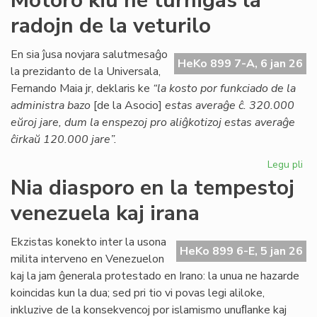
Motoro kiu ne turnigas la
Kessous
radojn de la veturilo
pri
la
agonianta
En sia ĵusa novjara salutmesaĝo
HeKo 899 7-A, 6 jan 26
SAT
la prezidanto de la Universala,
Fernando Maia jr, deklaris ke
“la kosto por funkciado de la
administra bazo
[de la Asocio]
estas averaĝe ĉ. 320.000
eŭroj jare, dum la enspezoj pro aliĝkotizoj estas averaĝe
ĉirkaŭ 120.000 jare”.
Legu pli
pri
Mo
Nia diasporo en la tempestoj
kiu
venezuela kaj irana
ne
tur
la
Ekzistas konekto inter la usona
HeKo 899 6-E, 5 jan 26
rad
milita interveno en Venezuelon
de
kaj la jam ĝenerala protestado en Irano: la unua ne hazarde
la
koincidas kun la dua; sed pri tio vi povas legi aliloke,
vet
inkluzive de la konsekvencoj por islamismo unuﬂanke kaj