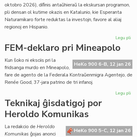
LF-
oktobro 2026), diﬁnis antaŭhieraŭ la ekskursan programon,
ko
pli densan ol kutime okazis en Katalunio, kie Esperanta
Naturamikaro forte reduktas la investojn, favore al aliaj
regionoj en Hispanio.
Legu pli
pri
NA
FEM-deklaro pri Mineapolo
en
An
Kun ŝoko ni eksciis pri la
pli
HeKo 900 6-B, 12 jan 26
fridsanga murdo en Mineapolo,
eks
fare de agento de la Federala Kontraŭenmigra Agentejo, de
pli
Renée Good, 37-jara patrino de tri infanoj.
str
Legu pli
pri
FE
Teknikaj ĝisdatigoj por
de
Heroldo Komunikas
pri
Mi
La redakcio de
Heroldo
HeKo 900 5-C, 12 jan 26
Komunikas
ĝojas anonci