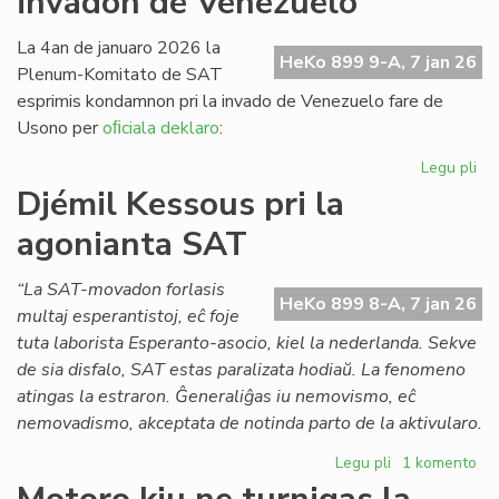
invadon de Venezuelo
Pai
x
La 4an de januaro 2026 la
HeKo 899 9-A, 7 jan 26
(1
Plenum-Komitato de SAT
esprimis kondamnon pri la invado de Venezuelo fare de
Usono per
oﬁciala deklaro
:
Legu pli
pri
SA
Djémil Kessous pri la
ko
agonianta SAT
la
us
in
“La SAT-movadon forlasis
HeKo 899 8-A, 7 jan 26
de
multaj esperantistoj, eĉ foje
Ve
tuta laborista Esperanto-asocio, kiel la nederlanda. Sekve
de sia disfalo, SAT estas paralizata hodiaŭ. La fenomeno
atingas la estraron. Ĝeneraliĝas iu nemovismo, eĉ
nemovadismo, akceptata de notinda parto de la aktivularo.
Legu pli
pri
1 komento
Djémil