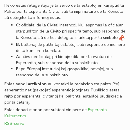
HeKo estas retagentejo je la servo de la establoj en kaj apud la
Pakto por la Esperanta Civito, sub la imprimaturo de la Konsulo
aŭ delegito. La informoj estas:
C:
oﬁcialaj de la Civitaj instancoj, kiuj esprimas la oﬁcialan
starpunkton de la Civito pri specifa temo, sub responso de
la Konsulo, aŭ de ties delegito, markitaj per la simbolo
.
B:
bultenaj de paktintaj establoj, sub responso de membro
de la koncerna komitato.
A:
alies neoﬁcialaj, pri kio ajn utila por la evoluo de
Esperantio, sub responso de la subskribinto.
E:
pri Eŭropaj institucioj kaj geopolitikaj novaĵoj, sub
responso de la subskribinto.
Eblas
sendi
artikolon
aŭ kontakti la redakcion tra
pakto
[ĉe]
esperantio
.
net
(pakto[at]esperantio[dot]net)
. Publikigo estas
rajto por esperantaj civitanoj kaj paktintaj establoj, laŭdiskrecia
por la ceteraj.
Eblas donaci monon por subteni nin pere de
Esperanta
Kulturservo
.
RSS-servo