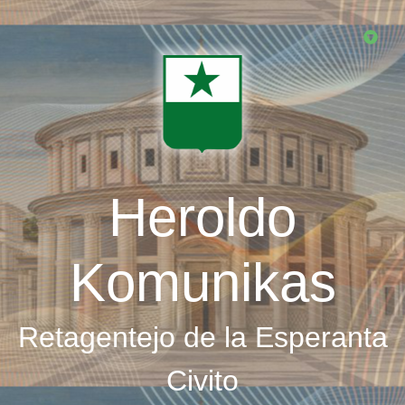
Skip
to
main
content
Heroldo
Komunikas
Retagentejo de la Esperanta
Civito