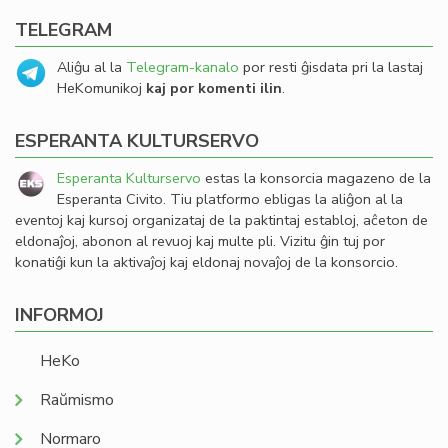
TELEGRAM
Aliĝu al la
Telegram-kanalo
por resti ĝisdata pri la lastaj
HeKomunikoj
kaj por komenti ilin
.
ESPERANTA KULTURSERVO
Esperanta Kulturservo
estas la konsorcia magazeno de la
Esperanta Civito. Tiu platformo ebligas la aliĝon al la
eventoj kaj kursoj organizataj de la paktintaj establoj, aĉeton de
eldonaĵoj, abonon al revuoj kaj multe pli. Vizitu ĝin tuj por
konatiĝi kun la aktivaĵoj kaj eldonaj novaĵoj de la konsorcio.
INFORMOJ
HeKo
Raŭmismo
Normaro