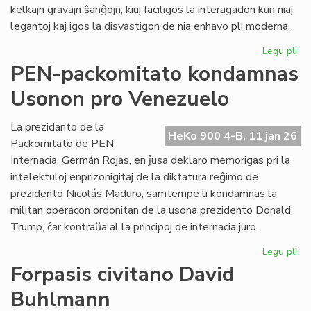
kelkajn gravajn ŝanĝojn, kiuj faciligos la interagadon kun niaj
legantoj kaj igos la disvastigon de nia enhavo pli moderna.
Legu pli
pri
Tek
PEN-packomitato kondamnas
ĝis
Usonon pro Venezuelo
po
He
Ko
La prezidanto de la
HeKo 900 4-B, 11 jan 26
Packomitato de PEN
Internacia, Germán Rojas, en ĵusa deklaro memorigas pri la
intelektuloj enprizonigitaj de la diktatura reĝimo de
prezidento Nicolás Maduro; samtempe li kondamnas la
militan operacon ordonitan de la usona prezidento Donald
Trump, ĉar kontraŭa al la principoj de internacia juro.
Legu pli
pri
PE
Forpasis civitano David
pa
Buhlmann
ko
Us