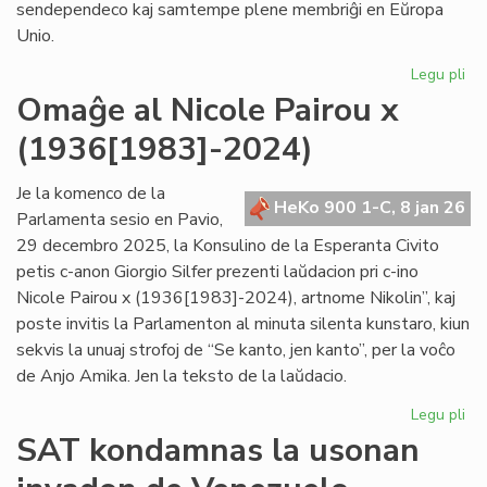
sendependeco kaj samtempe plene membriĝi en Eŭropa
Unio.
Legu pli
pri
Gr
Omaĝe al Nicole Pairou x
se
(1936[1983]-2024)
en
de
Eŭ
Je la komenco de la
HeKo 900 1-C, 8 jan 26
Un
Parlamenta sesio en Pavio,
29 decembro 2025, la Konsulino de la Esperanta Civito
petis c-anon Giorgio Silfer prezenti laŭdacion pri c-ino
Nicole Pairou x (1936[1983]-2024), artnome Nikolin”, kaj
poste invitis la Parlamenton al minuta silenta kunstaro, kiun
sekvis la unuaj strofoj de “Se kanto, jen kanto”, per la voĉo
de Anjo Amika. Jen la teksto de la laŭdacio.
Legu pli
pri
Om
SAT kondamnas la usonan
al
Nic