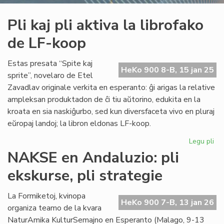
Pli kaj pli aktiva la librofako
de LF-koop
Estas presata “Spite kaj
HeKo 900 8-B, 15 jan 25
sprite”, novelaro de Etel
Zavadlav originale verkita en esperanto: ĝi arigas la relative
ampleksan produktadon de ĉi tiu aŭtorino, edukita en la
kroata en sia naskiĝurbo, sed kun diversfaceta vivo en pluraj
eŭropaj landoj; la libron eldonas LF-koop.
Legu pli
pri
Pli
NAKSE en Andaluzio: pli
kaj
ekskurse, pli strategie
pli
akt
la
La Formiketoj, kvinopa
HeKo 900 7-B, 13 jan 26
lib
organiza teamo de la kvara
de
NaturAmika KulturSemajno en Esperanto (Malago, 9-13