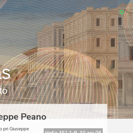
as
to
seppe Peano
so pri Giuseppe
HeKo 352 3-B, 30 apr 08