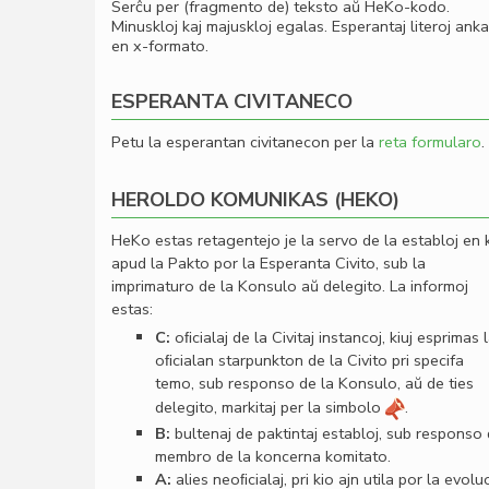
Serĉu per (fragmento de) teksto aŭ HeKo-kodo.
Minuskloj kaj majuskloj egalas. Esperantaj literoj ank
en x-formato.
ESPERANTA CIVITANECO
Petu la esperantan civitanecon per la
reta formularo
.
HEROLDO KOMUNIKAS (HEKO)
HeKo estas retagentejo je la servo de la establoj en 
apud la Pakto por la Esperanta Civito, sub la
imprimaturo de la Konsulo aŭ delegito. La informoj
estas:
C:
oﬁcialaj de la Civitaj instancoj, kiuj esprimas 
oﬁcialan starpunkton de la Civito pri specifa
temo, sub responso de la Konsulo, aŭ de ties
delegito, markitaj per la simbolo
.
B:
bultenaj de paktintaj establoj, sub responso
membro de la koncerna komitato.
A:
alies neoﬁcialaj, pri kio ajn utila por la evolu