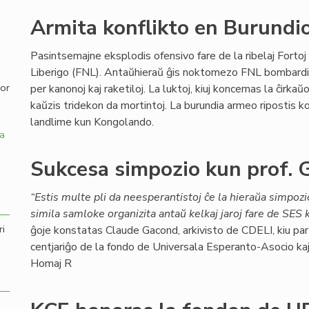
Armita konflikto en Burundi
,
Pasintsemajne eksplodis ofensivo fare de la ribelaj Fortoj
Liberigo (FNL). Antaŭhieraŭ ĝis noktomezo FNL bombard
por
per kanonoj kaj raketiloj. La luktoj, kiuj koncernas la ĉirkaŭ
kaŭzis tridekon da mortintoj. La burundia armeo ripostis kon
landlime kun Kongolando.
a
Sukcesa simpozio kun prof. 
“Estis multe pli da neesperantistoj ĉe la hieraŭa simpoz
simila samloke organizita antaŭ kelkaj jaroj fare de SES k
ri
ĝoje konstatas Claude Gacond, arkivisto de CDELI, kiu parto
centjariĝo de la fondo de Universala Esperanto-Asocio kaj a
Homaj R