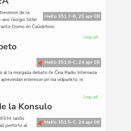
EA
simpozio
kun
trevenon de la
prof.
HeKo 351 7-B, 25 apr 08
ano Giorgio Silfer
Grin
peranto-Domo en Ĉaŭdefono.
Legu pli
pri
KCE
ibeto
honoras
la
fondon
HeKo 351 6-C, 24 apr 08
de
o al la morgaŭa debato ĉe Ĉina Radio Internacia.
UEA
aprezindan intereson pri nia vidpunkto, ni
Legu pli
pri
Kontribuo
e la Konsulo
al
la
IFEM, lanĉis
debato
HeKo 351 5-C, 24 apr 08
aŭ perforto al
pri