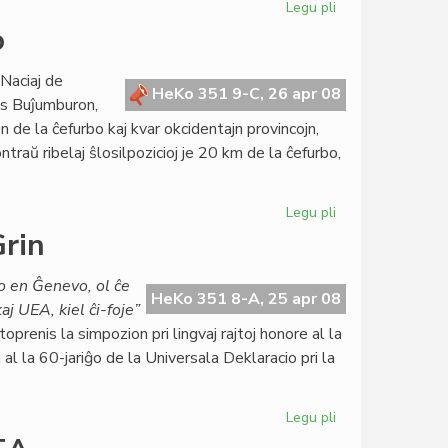
Legu pli
pri
Unuaj
o
esperantologoj
en
 Naciaj de
Meksiko
HeKo 351 9-C, 26 apr 08
is Buĵumburon,
on de la ĉefurbo kaj kvar okcidentajn provincojn,
traŭ ribelaj ŝlosilpozicioj je 20 km de la ĉefurbo,
Legu pli
pri
Armita
Grin
konflikto
en
io en Ĝenevo, ol ĉe
Burundio
HeKo 351 8-A, 25 apr 08
aj UEA, kiel ĉi-foje”
prenis la simpozion pri lingvaj rajtoj honore al la
l la 60-jariĝo de la Universala Deklaracio pri la
Legu pli
pri
Sukcesa