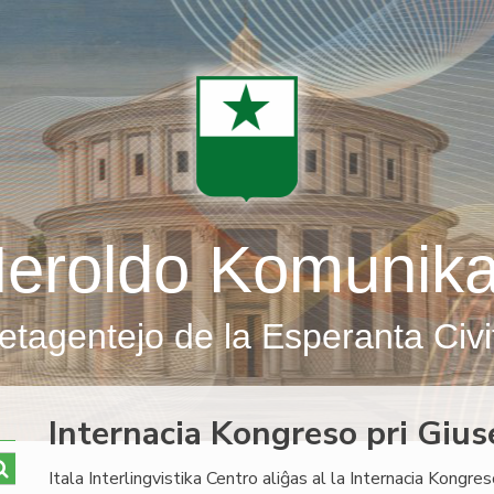
eroldo Komunik
etagentejo de la Esperanta Civi
Internacia Kongreso pri Giu
Itala Interlingvistika Centro aliĝas al la Internacia Kongre