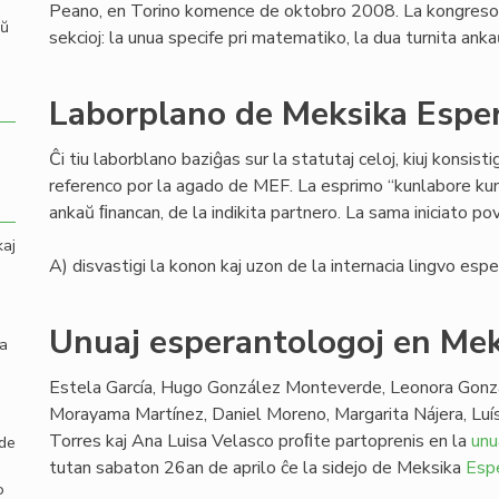
Peano, en Torino komence de oktobro 2008. La kongreso 
aŭ
sekcioj: la unua specife pri matematiko, la dua turnita ankaŭ
Laborplano de Meksika Espe
Ĉi tiu laborblano baziĝas sur la statutaj celoj, kiuj konsist
referenco por la agado de MEF. La esprimo “kunlabore kun”
ankaŭ ﬁnancan, de la indikita partnero. La sama iniciato povas
kaj
A) disvastigi la konon kaj uzon de la internacia lingvo espe
Unuaj esperantologoj en Me
la
Estela García, Hugo González Monteverde, Leonora Gonz
Morayama Martínez, Daniel Moreno, Margarita Nájera, Luí
Torres kaj Ana Luisa Velasco proﬁte partoprenis en la
unu
 de
tutan sabaton 26an de aprilo ĉe la sidejo de Meksika
Esp
o