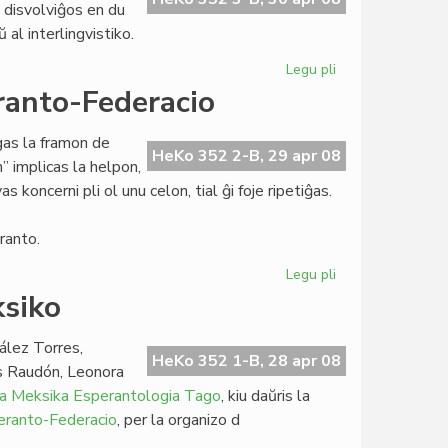
disvolviĝos en du
 al interlingvistiko.
Legu pli
pri
Internacia
ranto-Federacio
Kongreso
pri
igas la framon de
Giuseppe
HeKo 352 2-B, 29 apr 08
 implicas la helpon,
Peano
 koncerni pli ol unu celon, tial ĝi foje ripetiĝas.
ranto.
Legu pli
pri
Laborplano
ksiko
de
Meksika
ález Torres,
Esperanto-
HeKo 352 1-B, 28 apr 08
s Raudón, Leonora
Federacio
a Meksika Esperantologia Tago
, kiu daŭris la
eranto-Federacio
, per la organizo d