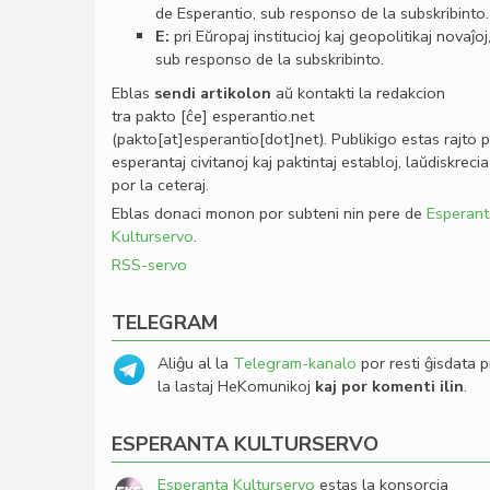
de Esperantio, sub responso de la subskribinto.
E:
pri Eŭropaj institucioj kaj geopolitikaj novaĵoj
sub responso de la subskribinto.
Eblas
sendi
artikolon
aŭ kontakti la redakcion
tra
pakto
[ĉe]
esperantio
.
net
(pakto[at]esperantio[dot]net)
. Publikigo estas rajto 
esperantaj civitanoj kaj paktintaj establoj, laŭdiskrecia
por la ceteraj.
Eblas donaci monon por subteni nin pere de
Esperant
Kulturservo
.
RSS-servo
TELEGRAM
Aliĝu al la
Telegram-kanalo
por resti ĝisdata p
la lastaj HeKomunikoj
kaj por komenti ilin
.
ESPERANTA KULTURSERVO
Esperanta Kulturservo
estas la konsorcia