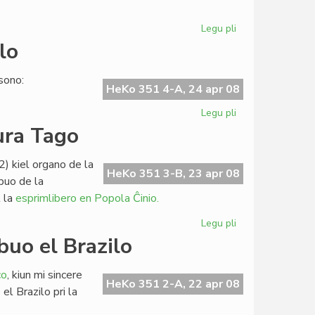
Tibeto
Legu pli
pri
UNIFEM-
lo
alvoko
subskribita
sono:
de
HeKo 351 4-A, 24 apr 08
la
Legu pli
pri
Konsulo
Ken
ura Tago
Miner
pri
2) kiel organo de la
raŭmisma
HeKo 351 3-B, 23 apr 08
buo de la
detalo
 la
esprimlibero en Popola Ĉinio.
Legu pli
pri
Leginda
buo el Brazilo
en
la
co
, kiun mi sincere
monda
HeKo 351 2-A, 22 apr 08
el Brazilo pri la
Literatura
Tago