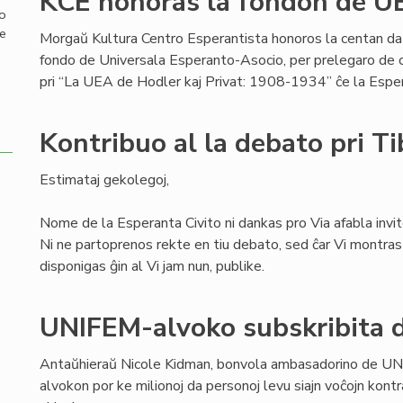
KCE honoras la fondon de U
mo
de
Morgaŭ Kultura Centro Esperantista honoros la centan da
fondo de Universala Esperanto-Asocio, per prelegaro de c-
pri “La UEA de Hodler kaj Privat: 1908-1934” ĉe la Es
Kontribuo al la debato pri T
Estimataj gekolegoj,
Nome de la Esperanta Civito ni dankas pro Via afabla invit
Ni ne partoprenos rekte en tiu debato, sed ĉar Vi montras 
disponigas ĝin al Vi jam nun, publike.
UNIFEM-alvoko subskribita d
Antaŭhieraŭ Nicole Kidman, bonvola ambasadorino de UN
alvokon por ke milionoj da personoj levu siajn voĉojn kontr