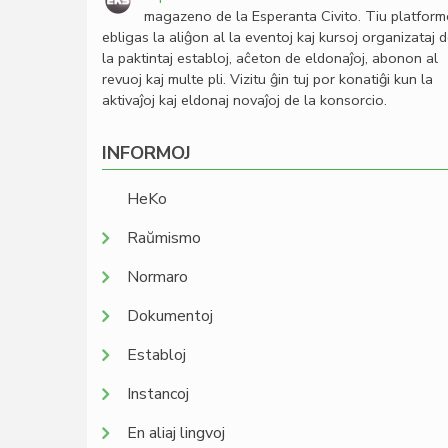
magazeno de la Esperanta Civito. Tiu platfor
ebligas la aliĝon al la eventoj kaj kursoj organizataj 
la paktintaj establoj, aĉeton de eldonaĵoj, abonon al
revuoj kaj multe pli. Vizitu ĝin tuj por konatiĝi kun la
aktivaĵoj kaj eldonaj novaĵoj de la konsorcio.
INFORMOJ
HeKo
Raŭmismo
Normaro
Dokumentoj
Establoj
Instancoj
En aliaj lingvoj