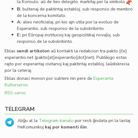
la Konsulo, aŭ de ties delegito, markitaj per la simbolo
.
B:
bultenaj de paktintaj establoj, sub responso de membro
de la koncerna komitato.
A:
alies neoﬁcialaj, pri kio ajn utila por la evoluo de
Esperantio, sub responso de la subskribinto.
E:
pri Eŭropaj institucioj kaj geopolitikaj novaĵoj, sub
responso de la subskribinto.
Eblas
sendi
artikolon
aŭ kontakti la redakcion tra
pakto
[ĉe]
esperantio
.
net
(pakto[at]esperantio[dot]net)
. Publikigo estas
rajto por esperantaj civitanoj kaj paktintaj establoj, laŭdiskrecia
por la ceteraj.
Eblas donaci monon por subteni nin pere de
Esperanta
Kulturservo
.
RSS-servo
TELEGRAM
Aliĝu al la
Telegram-kanalo
por resti ĝisdata pri la lastaj
HeKomunikoj
kaj por komenti ilin
.