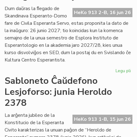
Es
Civ
Dum daŭras la ﬂegado de
HeKo 913 2-B, 16 jun 26
de
Skandinava Esperanto-Domo
Ni
fare de Civila Esperanta Servo, estas proponita la dato de
la inaŭguro: 26 junio 2027; tio koincidas kun la komenca
semajno de la unua semestro de Esplora Instituto de
Esperantologio en la akademia jaro 2027/28, kies unua
kurso disvolviĝos en SED, dum la postaj du en Svislando ĉe
Kultura Centro Esperantista.
Legu pli
pri
Pr
Sabloneto Ĉaŭdefono
la
Lesjoforso: junia Heroldo
da
po
2378
la
in
La arĝenta jubileo de la
en
HeKo 913 1-B, 15 jun 26
Konstitucio de la Esperanta
Les
Civito karakterizas la unuan paĝon de “Heroldo de