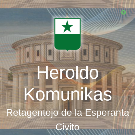
Skip
to
main
content
Heroldo
Komunikas
Retagentejo de la Esperanta
Civito