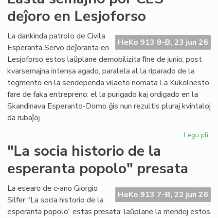
for
deĵoro en Lesjoforso
en
ro
tir
La dankinda patrolo de Civila
HeKo 913 8-B, 23 jun 26
Esperanta Servo deĵoranta en
Lesjoforso estos laŭplane demobilizita ﬁne de junio, post
kvarsemajna intensa agado, paralela al la riparado de la
tegmento en la sendependa vilaeto nomata La Kukolnesto,
fare de faka entrepreno: el la purigado kaj ordigado en la
Skandinava Esperanto-Domo ĝis nun rezultis pluraj kvintaloj
da rubaĵoj.
Legu pli
pri
La
"La socia historio de la
se
esperanta popolo" presata
po
CE
deĵ
La esearo de c-ano Giorgio
HeKo 913 7-B, 22 jun 26
en
Silfer “La socia historio de la
Les
esperanta popolo” estas presata: laŭplane la mendoj estos