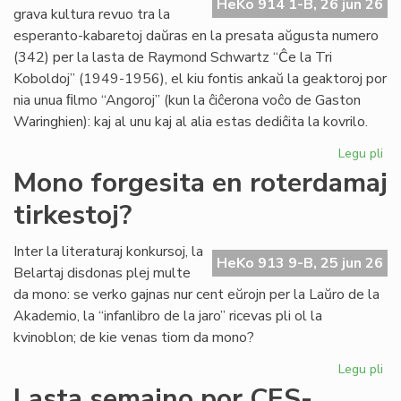
HeKo 914 1-B, 26 jun 26
es
grava kultura revuo tra la
de
esperanto-kabaretoj daŭras en la presata aŭgusta numero
G.
(342) per la lasta de Raymond Schwartz “Ĉe la Tri
Sil
Koboldoj” (1949-1956), el kiu fontis ankaŭ la geaktoroj por
nia unua ﬁlmo “Angoroj” (kun la ĉiĉerona voĉo de Gaston
Waringhien): kaj al unu kaj al alia estas dediĉita la kovrilo.
Legu pli
pri
Tri
Mono forgesita en roterdamaj
ko
tirkestoj?
en
la
kov
Inter la literaturaj konkursoj, la
HeKo 913 9-B, 25 jun 26
de
Belartaj disdonas plej multe
"Li
da mono: se verko gajnas nur cent eŭrojn per la Laŭro de la
Foi
Akademio, la “infanlibro de la jaro” ricevas pli ol la
34
kvinoblon; de kie venas tiom da mono?
Legu pli
pri
Mo
Lasta semajno por CES-