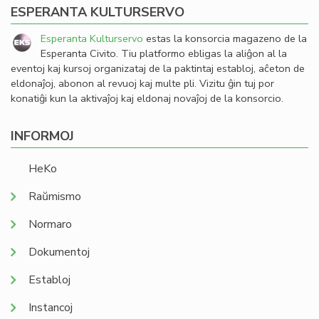
ESPERANTA KULTURSERVO
Esperanta Kulturservo
estas la konsorcia magazeno de la
Esperanta Civito. Tiu platformo ebligas la aliĝon al la
eventoj kaj kursoj organizataj de la paktintaj establoj, aĉeton de
eldonaĵoj, abonon al revuoj kaj multe pli. Vizitu ĝin tuj por
konatiĝi kun la aktivaĵoj kaj eldonaj novaĵoj de la konsorcio.
INFORMOJ
HeKo
Raŭmismo
Normaro
Dokumentoj
Establoj
Instancoj