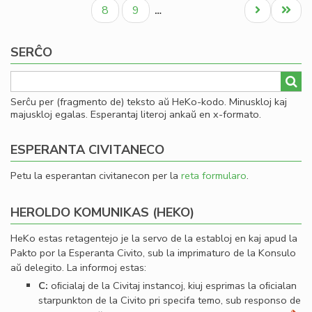
paĝo
paĝo
paĝo
Civ
Paĝo
Paĝo
Next
Last
8
9
…
Es
page
page
Se
SERĈO
Serĉu per (fragmento de) teksto aŭ HeKo-kodo. Minuskloj kaj
majuskloj egalas. Esperantaj literoj ankaŭ en x-formato.
ESPERANTA CIVITANECO
Petu la esperantan civitanecon per la
reta formularo
.
HEROLDO KOMUNIKAS (HEKO)
HeKo estas retagentejo je la servo de la establoj en kaj apud la
Pakto por la Esperanta Civito, sub la imprimaturo de la Konsulo
aŭ delegito. La informoj estas:
C:
oﬁcialaj de la Civitaj instancoj, kiuj esprimas la oﬁcialan
starpunkton de la Civito pri specifa temo, sub responso de