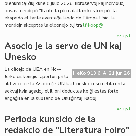
plenumitaj ĉiuj kune 8 julio 2026, libroservoj kaj individuoj
povas mendi proﬁtante la pli malaltajn kostojn pro la
ekspedo el tarife avantaĝa lando de Eŭropa Unio; la
mendojn akceptas la eldonejo tuj tra
lf-koop@
Legu pli
pri
"L
Asocio je la servo de UN kaj
soc
Unesko
his
de
la
La oﬁcejo de UEA en Nov-
HeKo 913 6-A, 21 jun 26
es
Jorko diskonigis raporton pri la
po
aktiveco de la Asocio ĉe UN kaj Unesko, resumebla en la
pr
sekvaj kvin agadoj: el ili oni deduktas ke ĝi estas forte
engaĝita en la subteno de Unuiĝintaj Nacioj.
Legu pli
pri
As
Perioda kunsido de la
je
redakcio de "Literatura Foiro"
la
se