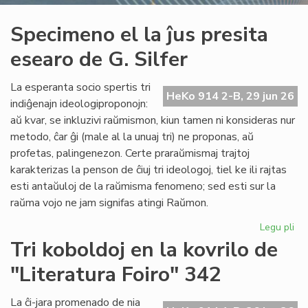
Specimeno el la ĵus presita
esearo de G. Silfer
La esperanta socio spertis tri
HeKo 914 2-B, 29 jun 26
indiĝenajn ideologiproponojn:
aŭ kvar, se inkluzivi raŭmismon, kiun tamen ni konsideras nur
metodo, ĉar ĝi (male al la unuaj tri) ne proponas, aŭ
profetas, palingenezon. Certe praraŭmismaj trajtoj
karakterizas la penson de ĉiuj tri ideologoj, tiel ke ili rajtas
esti antaŭuloj de la raŭmisma fenomeno; sed esti sur la
raŭma vojo ne jam signifas atingi Raŭmon.
Legu pli
pri
Sp
Tri koboldoj en la kovrilo de
el
"Literatura Foiro" 342
la
ĵus
pre
La ĉi-jara promenado de nia