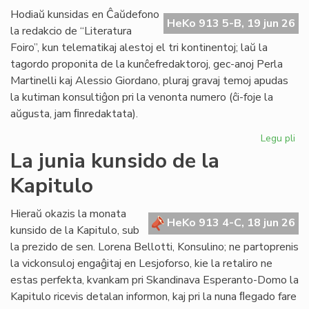
de
Hodiaŭ kunsidas en Ĉaŭdefono
HeKo 913 5-B, 19 jun 26
UN
la redakcio de “Literatura
kaj
Foiro”, kun telematikaj alestoj el tri kontinentoj; laŭ la
Un
tagordo proponita de la kunĉefredaktoroj, gec-anoj Perla
Martinelli kaj Alessio Giordano, pluraj gravaj temoj apudas
la kutiman konsultiĝon pri la venonta numero (ĉi-foje la
aŭgusta, jam ﬁnredaktata).
Legu pli
pri
Pe
La junia kunsido de la
ku
Kapitulo
de
la
re
Hieraŭ okazis la monata
HeKo 913 4-C, 18 jun 26
de
kunsido de la Kapitulo, sub
"Li
la prezido de sen. Lorena Bellotti, Konsulino; ne partoprenis
Foi
la vickonsuloj engaĝitaj en Lesjoforso, kie la retaliro ne
estas perfekta, kvankam pri Skandinava Esperanto-Domo la
Kapitulo ricevis detalan informon, kaj pri la nuna ﬂegado fare