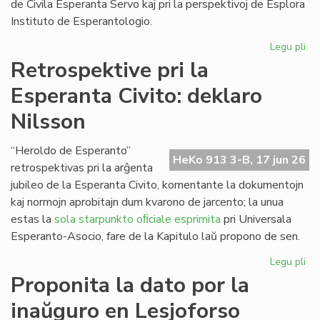
de Civila Esperanta Servo kaj pri la perspektivoj de Esplora
Instituto de Esperantologio.
Legu pli
pri
La
Retrospektive pri la
jun
Esperanta Civito: deklaro
ku
de
Nilsson
la
Kap
“Heroldo de Esperanto”
HeKo 913 3-B, 17 jun 26
retrospektivas pri la arĝenta
jubileo de la Esperanta Civito, komentante la dokumentojn
kaj normojn aprobitajn dum kvarono de jarcento; la unua
estas la
sola starpunkto oﬁciale esprimita
pri Universala
Esperanto-Asocio, fare de la Kapitulo laŭ propono de sen.
Legu pli
pri
Re
Proponita la dato por la
pri
inaŭguro en Lesjoforso
la