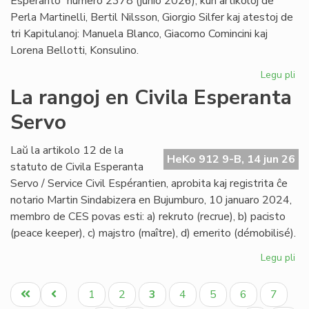
Esperanto” numero 2378 (junio 2026), kun artikoloj de
Perla Martinelli, Bertil Nilsson, Giorgio Silfer kaj atestoj de
tri Kapitulanoj: Manuela Blanco, Giacomo Comincini kaj
Lorena Bellotti, Konsulino.
Legu pli
pri
Sa
La rangoj en Civila Esperanta
Ĉa
Servo
Les
jun
He
Laŭ la artikolo 12 de la
HeKo 912 9-B, 14 jun 26
23
statuto de Civila Esperanta
Servo / Service Civil Espérantien, aprobita kaj registrita ĉe
notario Martin Sindabizera en Bujumburo, 10 januaro 2024,
membro de CES povas esti: a) rekruto (recrue), b) pacisto
(peace keeper), c) majstro (maître), d) emerito (démobilisé).
Legu pli
pri
La
Pagination
ran
Unua
Antaŭa
Paĝo
Paĝo
Aktuala
Paĝo
Paĝo
Paĝo
Paĝo
1
2
3
4
5
6
7
en