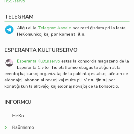
RSS-servo
TELEGRAM
Aliĝu al la
Telegram-kanalo
por resti ĝisdata pri la lastaj
HeKomunikoj
kaj por komenti ilin
.
ESPERANTA KULTURSERVO
Esperanta Kulturservo
estas la konsorcia magazeno de la
Esperanta Civito. Tiu platformo ebligas la aliĝon al la
eventoj kaj kursoj organizataj de la paktintaj establoj, aĉeton de
eldonaĵoj, abonon al revuoj kaj multe pli. Vizitu ĝin tuj por
konatiĝi kun la aktivaĵoj kaj eldonaj novaĵoj de la konsorcio.
INFORMOJ
HeKo
Raŭmismo