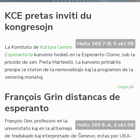
KCE pretas inviti du
kongresojn
HeKo 369 7-B, 5 okt 08
La Komitato de
Kultura Centro
Esperantista
kunvenis hodiaŭ en la Esperanto-Domo, sub la
prezido de sen. Perla Martinelli. La kunveno pritraktis
precipe la staton de la nemoveblaĵo kaj la programon de la
venontaj monatoj.
Legu pli
pri
KC
François Grin distancas de
pr
esperanto
invi
du
ko
François Grin, profesoro en la
HeKo 369 6-A, 4 okt 08
universitato kaj en la altlernejo
de tradukado kaj interpretado de Ĝenevo, estas por UEA-