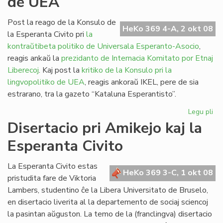
de UEA
sia
jub
Post la reago de la Konsulo de
HeKo 369 4-A, 2 okt 08
la Esperanta Civito pri
la
kontraŭtibeta politiko de Universala Esperanto-Asocio
,
reagis ankaŭ la
prezidanto de Internacia Komitato por Etnaj
Liberecoj
. Kaj post la
kritiko de la Konsulo pri la
lingvopolitiko de UEA
, reagis ankoraŭ IKEL, pere de sia
estrarano, tra la gazeto “Kataluna Esperantisto”.
Legu pli
pri
Etn
Disertacio pri Amikejo kaj la
kri
Esperanta Civito
la
pol
de
La Esperanta Civito estas
HeKo 369 3-C, 1 okt 08
UE
pristudita fare de Viktoria
Lambers, studentino ĉe la Libera Universitato de Bruselo,
en disertacio liverita al la departemento de sociaj sciencoj
la pasintan aŭguston. La temo de la (franclingva) disertacio