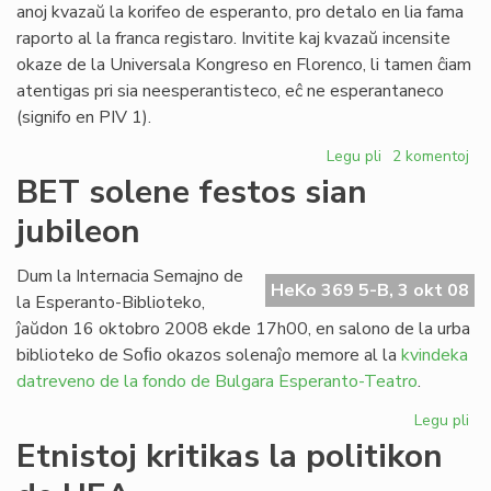
anoj kvazaŭ la korifeo de esperanto, pro detalo en lia fama
raporto al la franca registaro. Invitite kaj kvazaŭ incensite
okaze de la Universala Kongreso en Florenco, li tamen ĉiam
atentigas pri sia neesperantisteco, eĉ ne esperantaneco
(signifo en PIV 1).
Legu pli
pri
2 komentoj
François
BET solene festos sian
Grin
jubileon
distancas
de
esperanto
Dum la Internacia Semajno de
HeKo 369 5-B, 3 okt 08
la Esperanto-Biblioteko,
ĵaŭdon 16 oktobro 2008 ekde 17h00, en salono de la urba
biblioteko de Soﬁo okazos solenaĵo memore al la
kvindeka
datreveno de la fondo de Bulgara Esperanto-Teatro
.
Legu pli
pri
BE
Etnistoj kritikas la politikon
so
fes