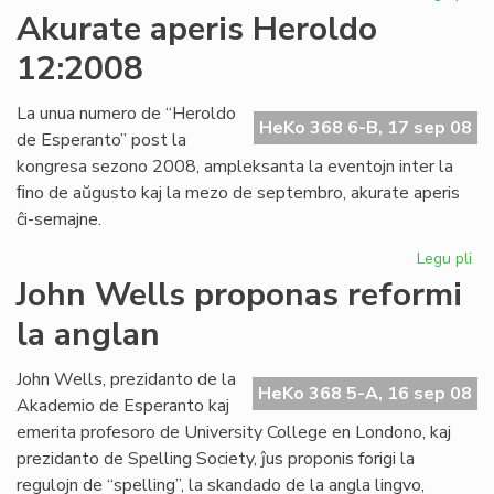
Pli
Akurate aperis Heroldo
ag
12:2008
sin
de
AL
La unua numero de “Heroldo
HeKo 368 6-B, 17 sep 08
de Esperanto” post la
kongresa sezono 2008, ampleksanta la eventojn inter la
ﬁno de aŭgusto kaj la mezo de septembro, akurate aperis
ĉi-semajne.
Legu pli
pri
Ak
John Wells proponas reformi
ape
la anglan
He
12
John Wells, prezidanto de la
HeKo 368 5-A, 16 sep 08
Akademio de Esperanto kaj
emerita profesoro de University College en Londono, kaj
prezidanto de Spelling Society, ĵus proponis forigi la
regulojn de “spelling”, la skandado de la angla lingvo,