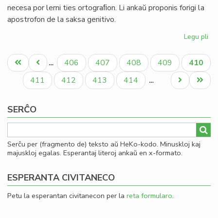
necesa por lerni ties ortograﬁon. Li ankaŭ proponis forigi la
apostrofon de la saksa genitivo.
Legu pli
pri
Jo
Pagination
We
Unua
Antaŭa
Paĝo
Paĝo
Paĝo
Paĝo
Aktual
406
407
408
409
410
…
pr
paĝo
paĝo
paĝo
ref
Paĝo
Paĝo
Paĝo
Paĝo
Next
Last
411
412
413
414
…
la
page
page
an
SERĈO
Serĉu per (fragmento de) teksto aŭ HeKo-kodo. Minuskloj kaj
majuskloj egalas. Esperantaj literoj ankaŭ en x-formato.
ESPERANTA CIVITANECO
Petu la esperantan civitanecon per la
reta formularo
.