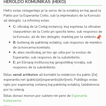
HEROLDO KOMUNIKAS (HEKO)
HeKo estas retagentejo je la servo de la establoj en kaj apud la
Pakto por la Esperanta Civito, sub la imprimaturo de la Konsulo
aŭ delegito. La informoj estas:
C:
oﬁcialaj de la Civitaj instancoj, kiuj esprimas la oﬁcialan
starpunkton de la Civito pri specifa temo, sub responso de
la Konsulo, aŭ de ties delegito, markitaj per la simbolo
.
B:
bultenaj de paktintaj establoj, sub responso de membro
de la koncerna komitato.
A:
alies neoﬁcialaj, pri kio ajn utila por la evoluo de
Esperantio, sub responso de la subskribinto.
E:
pri Eŭropaj institucioj kaj geopolitikaj novaĵoj, sub
responso de la subskribinto.
Eblas
sendi
artikolon
aŭ kontakti la redakcion tra
pakto
[ĉe]
esperantio
.
net
(pakto[at]esperantio[dot]net)
. Publikigo estas
rajto por esperantaj civitanoj kaj paktintaj establoj, laŭdiskrecia
por la ceteraj.
Eblas donaci monon por subteni nin pere de
Esperanta
Kulturservo
.