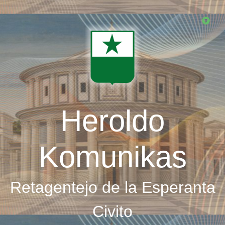
Skip
to
main
content
Heroldo
Komunikas
Retagentejo de la Esperanta
Civito