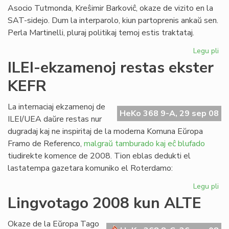
Asocio Tutmonda, Kreŝimir Barkoviĉ, okaze de vizito en la
SAT-sidejo. Dum la interparolo, kiun partoprenis ankaŭ sen.
Perla Martinelli, pluraj politikaj temoj estis traktataj.
Legu pli
pri
La
ILEI-ekzamenoj restas ekster
Ko
KEFR
ren
la
Se
La internaciaj ekzamenoj de
HeKo 368 9-A, 29 sep 08
de
ILEI/UEA daŭre restas nur
SA
dugradaj kaj ne inspiritaj de la moderna Komuna Eŭropa
Framo de Referenco,
malgraŭ tamburado kaj eĉ blufado
tiudirekte komence de 2008. Tion eblas dedukti el
lastatempa gazetara komuniko el Roterdamo:
Legu pli
pri
ILE
Lingvotago 2008 kun ALTE
ek
res
Okaze de la Eŭropa Tago