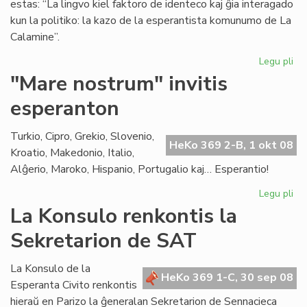
estas: “La lingvo kiel faktoro de identeco kaj ĝia interagado
kun la politiko: la kazo de la esperantista komunumo de La
Calamine”.
Legu pli
pri
Dis
"Mare nostrum" invitis
pri
esperanton
Am
kaj
la
Turkio, Cipro, Grekio, Slovenio,
HeKo 369 2-B, 1 okt 08
Es
Kroatio, Makedonio, Italio,
Civ
Alĝerio, Maroko, Hispanio, Portugalio kaj… Esperantio!
Legu pli
pri
"M
La Konsulo renkontis la
no
Sekretarion de SAT
inv
es
La Konsulo de la
HeKo 369 1-C, 30 sep 08
Esperanta Civito renkontis
hieraŭ en Parizo la ĝeneralan Sekretarion de Sennacieca