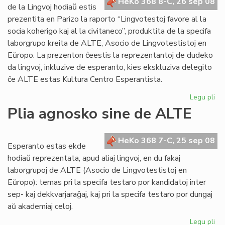
eks
HeKo 368 8-C, 26 sep 08
de la Lingvoj hodiaŭ estis
KE
prezentita en Parizo la raporto “Lingvotestoj favore al la
socia koherigo kaj al la civitaneco”, produktita de la specifa
laborgrupo kreita de ALTE, Asocio de Lingvotestistoj en
Eŭropo. La prezenton ĉeestis la reprezentantoj de dudeko
da lingvoj, inkluzive de esperanto, kies ekskluziva delegito
ĉe ALTE estas Kultura Centro Esperantista.
Legu pli
pri
Li
Plia agnosko sine de ALTE
20
ku
AL
HeKo 368 7-C, 25 sep 08
Esperanto estas ekde
hodiaŭ reprezentata, apud aliaj lingvoj, en du fakaj
laborgrupoj de ALTE (Asocio de Lingvotestistoj en
Eŭropo): temas pri la specifa testaro por kandidatoj inter
sep- kaj dekkvarjaraĝaj, kaj pri la specifa testaro por dungaj
aŭ akademiaj celoj.
Legu pli
pri