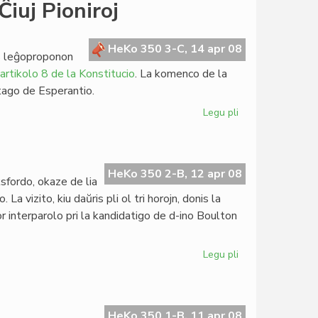
Represo
iuj Pioniroj
de
HdE
4:2008
HeKo 350 3-C, 14 apr 08
is leĝoproponon
artikolo 8 de la Konstitucio
. La komenco de la
tago de Esperantio.
Legu pli
pri
Nilsson
en
la
Memortago
HeKo 350 2-B, 12 apr 08
ksfordo, okaze de lia
de
 vizito, kiu daŭris pli ol tri horojn, donis la
Ĉiuj
or interparolo pri la kandidatigo de d-ino Boulton
Pioniroj
Legu pli
pri
Silfer
intervjuis
Boulton
HeKo 350 1-B, 11 apr 08