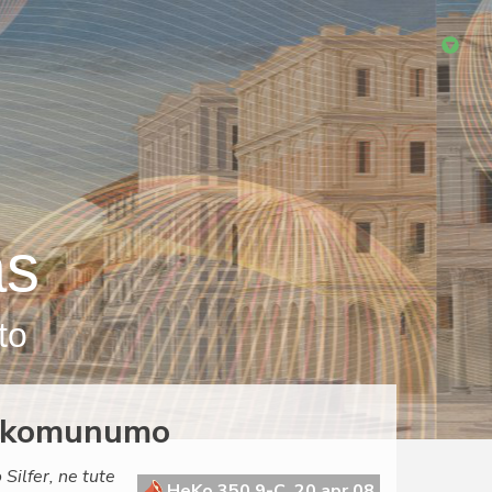
as
to
la komunumo
Silfer, ne tute
HeKo 350 9-C, 20 apr 08