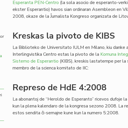
Esperanta PEN-Centro
(la sola asocio de esperanto-verki
ekster Esperantio) havos sian ordinaran Asembleon en Vi
,
2008, okaze de la Ĵurnalista Kongreso organizata de Lit
Kreskas la pivoto de KIBS
por
La Biblioteko de Universitato IULM en Milano, kiu danke a
Interlingvistika Centro estas la pivoto de la
Komuna Integr
a
Sistemo de Esperantio
(KIBS), kreskis lastatempe per la su
membro de la scienca komitato de IIC:
Represo de HdE 4:2008
ri
La abonantoj de “Heroldo de Esperanto” ricevos dufoje l
kun la plena kalendaro de la kongresa sezono 2008. La r
estos sendita ĉi-semajne kune kun la numero 5:2008.