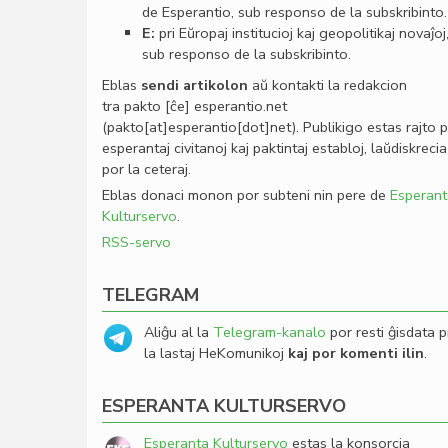
de Esperantio, sub responso de la subskribinto.
E:
pri Eŭropaj institucioj kaj geopolitikaj novaĵoj
sub responso de la subskribinto.
Eblas
sendi
artikolon
aŭ kontakti la redakcion
tra
pakto
[ĉe]
esperantio
.
net
(pakto[at]esperantio[dot]net)
. Publikigo estas rajto 
esperantaj civitanoj kaj paktintaj establoj, laŭdiskrecia
por la ceteraj.
Eblas donaci monon por subteni nin pere de
Esperant
Kulturservo
.
RSS-servo
TELEGRAM
Aliĝu al la
Telegram-kanalo
por resti ĝisdata p
la lastaj HeKomunikoj
kaj por komenti ilin
.
ESPERANTA KULTURSERVO
Esperanta Kulturservo
estas la konsorcia