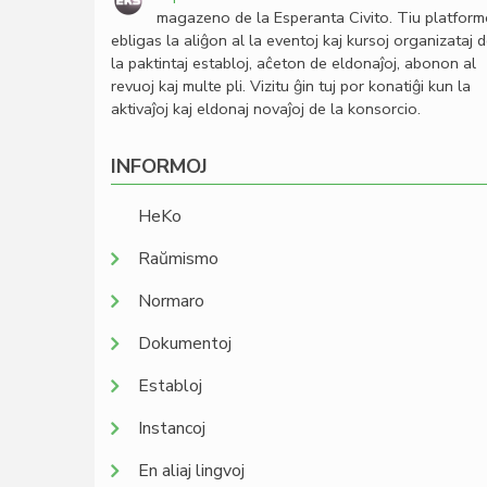
magazeno de la Esperanta Civito. Tiu platfor
ebligas la aliĝon al la eventoj kaj kursoj organizataj 
la paktintaj establoj, aĉeton de eldonaĵoj, abonon al
revuoj kaj multe pli. Vizitu ĝin tuj por konatiĝi kun la
aktivaĵoj kaj eldonaj novaĵoj de la konsorcio.
INFORMOJ
HeKo
Raŭmismo
Normaro
Dokumentoj
Establoj
Instancoj
En aliaj lingvoj