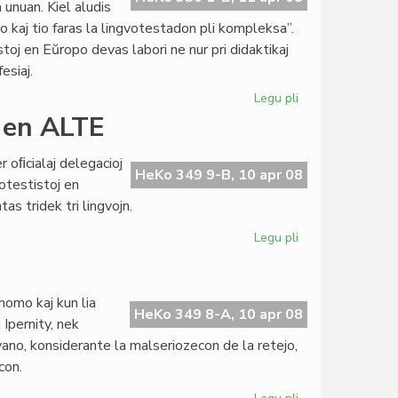
unuan. Kiel aludis
 kaj tio faras la lingvotestadon pli kompleksa”.
toj en Eŭropo devas labori ne nur pri didaktikaj
esiaj.
Legu pli
pri
Minoritataj
 en ALTE
lingvoj
en
er oﬁcialaj delegacioj
ALTE
HeKo 349 9-B, 10 apr 08
otestistoj en
as tridek tri lingvojn.
Legu pli
pri
KCE
reprezentas
esperanton
 nomo kaj kun lia
en
HeKo 349 8-A, 10 apr 08
Ipernity, nek
ALTE
ngvano, konsiderante la malseriozecon de la retejo,
con.