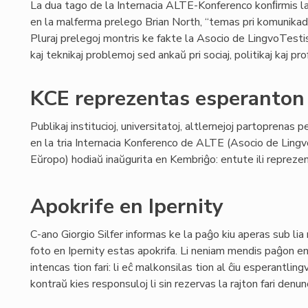
La dua tago de la Internacia ALTE-Konferenco konﬁrmis la 
en la malferma prelego Brian North, “temas pri komunikado
Pluraj prelegoj montris ke fakte la Asocio de LingvoTestis
kaj teknikaj problemoj sed ankaŭ pri sociaj, politikaj kaj prof
KCE reprezentas esperanton
Publikaj institucioj, universitatoj, altlernejoj partoprenas p
en la tria Internacia Konferenco de ALTE (Asocio de Lingv
Eŭropo) hodiaŭ inaŭgurita en Kembriĝo: entute ili reprezent
Apokrife en Ipernity
C-ano Giorgio Silfer informas ke la paĝo kiu aperas sub lia
foto en Ipernity estas apokrifa. Li neniam mendis paĝon en 
intencas tion fari: li eĉ malkonsilas tion al ĉiu esperantli
kontraŭ kies responsuloj li sin rezervas la rajton fari denun