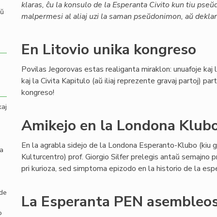
klaras, ĉu la konsulo de la Esperanta Civito kun tiu pse
aŭ
malpermesi al aliaj uzi la saman pseŭdonimon, aŭ deklari
En Litovio unika kongreso
Povilas Jegorovas estas realiganta miraklon: unuafoje kaj
kaj la Civita Kapitulo (aŭ iliaj reprezente gravaj partoj) p
kongreso!
kaj
Amikejo en la Londona Klub
En la agrabla sidejo de la Londona Esperanto-Klubo (kiu g
la
Kulturcentro) prof. Giorgio Silfer prelegis antaŭ semajno 
pri kurioza, sed simptoma epizodo en la historio de la es
 de
La Esperanta PEN asembleos
o