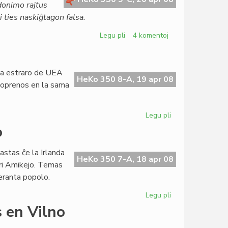
ŭdonimo rajtus
 ties naskiĝtagon falsa.
Legu pli
pri
4 komentoj
Alta
deliktorisko
en
 la estraro de UEA
virtuala
HeKo 350 8-A, 19 apr 08
artoprenos en la sama
komunumo
Legu pli
pri
En
o
Litovio
unika
astas ĉe la Irlanda
kongreso
HeKo 350 7-A, 18 apr 08
pri Amikejo. Temas
peranta popolo.
Legu pli
pri
Amikejo
 en Vilno
en
la