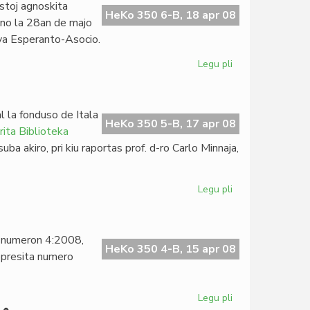
stoj agnoskita
Londona
HeKo 350 6-B, 18 apr 08
lno la 28an de majo
Klubo
ova Esperanto-Asocio.
Legu pli
pri
La
Esperanta
PEN
l la fonduso de Itala
asembleos
HeKo 350 5-B, 17 apr 08
ita Biblioteka
en
ba akiro, pri kiu raportas prof. d-ro Carlo Minnaja,
Vilno
Legu pli
pri
Kreskas
la
pivoto
a numeron 4:2008,
de
HeKo 350 4-B, 15 apr 08
epresita numero
KIBS
Legu pli
pri