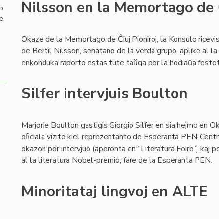
Nilsson en la Memortago de Ĉ
mo
de
Okaze de la Memortago de Ĉiuj Pioniroj, la Konsulo ricev
de Bertil Nilsson, senatano de la verda grupo, aplike al la
enkonduka raporto estas tute taŭga por la hodiaŭa festo
Silfer intervjuis Boulton
Marjorie Boulton gastigis Giorgio Silfer en sia hejmo en O
oﬁciala vizito kiel reprezentanto de Esperanta PEN-Centro. La
okazon por intervjuo (aperonta en “Literatura Foiro”) kaj p
al la literatura Nobel-premio, fare de la Esperanta PEN.
Minoritataj lingvoj en ALTE