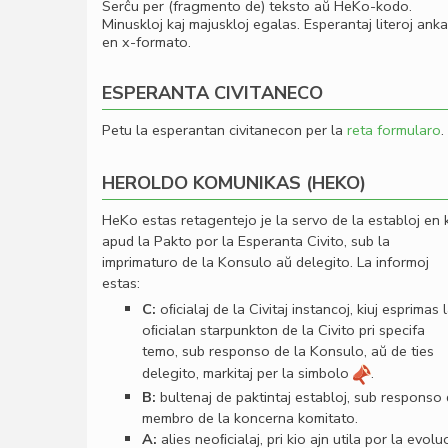
Serĉu per (fragmento de) teksto aŭ HeKo-kodo.
Minuskloj kaj majuskloj egalas. Esperantaj literoj ank
en x-formato.
ESPERANTA CIVITANECO
Petu la esperantan civitanecon per la
reta formularo
.
HEROLDO KOMUNIKAS (HEKO)
HeKo estas retagentejo je la servo de la establoj en 
apud la Pakto por la Esperanta Civito, sub la
imprimaturo de la Konsulo aŭ delegito. La informoj
estas:
C:
oﬁcialaj de la Civitaj instancoj, kiuj esprimas 
oﬁcialan starpunkton de la Civito pri specifa
temo, sub responso de la Konsulo, aŭ de ties
delegito, markitaj per la simbolo
.
B:
bultenaj de paktintaj establoj, sub responso
membro de la koncerna komitato.
A:
alies neoﬁcialaj, pri kio ajn utila por la evolu