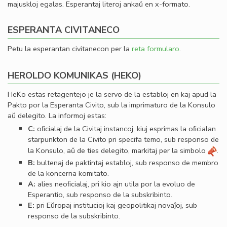
majuskloj egalas. Esperantaj literoj ankaŭ en x-formato.
ESPERANTA CIVITANECO
Petu la esperantan civitanecon per la
reta formularo
.
HEROLDO KOMUNIKAS (HEKO)
HeKo estas retagentejo je la servo de la establoj en kaj apud la
Pakto por la Esperanta Civito, sub la imprimaturo de la Konsulo
aŭ delegito. La informoj estas:
C:
oﬁcialaj de la Civitaj instancoj, kiuj esprimas la oﬁcialan
starpunkton de la Civito pri specifa temo, sub responso de
la Konsulo, aŭ de ties delegito, markitaj per la simbolo
.
B:
bultenaj de paktintaj establoj, sub responso de membro
de la koncerna komitato.
A:
alies neoﬁcialaj, pri kio ajn utila por la evoluo de
Esperantio, sub responso de la subskribinto.
E:
pri Eŭropaj institucioj kaj geopolitikaj novaĵoj, sub
responso de la subskribinto.