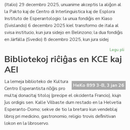
(Italio) 29 decembro 2025, unuanime akceptis la aliĝon al
la Pakto kaj de Centro di Interlinguistica kaj de Esplora
Instituto de Esperantologio: la unua fondiĝis en Kiaso
(Svislando) 6 decembro 2025 kiel transformo de itala al
svisa institucio, kun jura sidejo en Belinzono; la dua fondiĝis
en Järfälla (Svedio) 8 decembro 2025, kun jura sidej
Legu pli
pri
Du
Bibliotekoj riĉiĝas en KCE kaj
no
AEI
pak
kv
sus
La lerneja biblioteko de Kultura
HeKo 899 3-B, 3 jan 26
pak
Centro Esperantista riĉiĝis pro
multaj donacitaj titoloj (precipe el okcidenta Francio), kiujn
ĵus ordigis sen. Kalle Vilbaste dum restado en la Helvetia
Esperanto-Domo; sekve de tio la bretaro kun vendeblaj
libroj pri medicino, gastronomio, religio trovis deﬁnitivan
lokon en la libroservo.