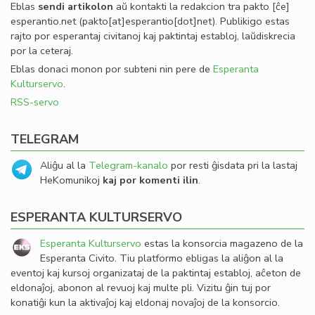
Eblas
sendi
artikolon
aŭ kontakti la redakcion tra
pakto
[ĉe]
esperantio
.
net
(pakto[at]esperantio[dot]net)
. Publikigo estas
rajto por esperantaj civitanoj kaj paktintaj establoj, laŭdiskrecia
por la ceteraj.
Eblas donaci monon por subteni nin pere de
Esperanta
Kulturservo
.
RSS-servo
TELEGRAM
Aliĝu al la
Telegram-kanalo
por resti ĝisdata pri la lastaj
HeKomunikoj
kaj por komenti ilin
.
ESPERANTA KULTURSERVO
Esperanta Kulturservo
estas la konsorcia magazeno de la
Esperanta Civito. Tiu platformo ebligas la aliĝon al la
eventoj kaj kursoj organizataj de la paktintaj establoj, aĉeton de
eldonaĵoj, abonon al revuoj kaj multe pli. Vizitu ĝin tuj por
konatiĝi kun la aktivaĵoj kaj eldonaj novaĵoj de la konsorcio.