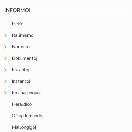
INFORMOJ
HeKo
Raŭmismo
Normaro
Dokumentoj
Establoj
Instancoj
En aliaj lingvoj
Heraldiko
Oftaj demandoj
Mallongigoj