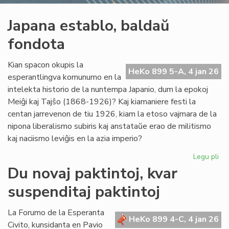
Japana establo, baldaŭ
fondota
Kian spacon okupis la
HeKo 899 5-A, 4 jan 26
esperantlingva komunumo en la
intelekta historio de la nuntempa Japanio, dum la epokoj
Meiĝi kaj Tajŝo (1868-1926)? Kaj kiamaniere festi la
centan jarrevenon de tiu 1926, kiam la etoso vajmara de la
nipona liberalismo subiris kaj anstataŭe erao de militismo
kaj naciismo leviĝis en la azia imperio?
Legu pli
pri
Ja
Du novaj paktintoj, kvar
est
suspenditaj paktintoj
ba
fo
La Forumo de la Esperanta
HeKo 899 4-C, 4 jan 26
Civito, kunsidanta en Pavio