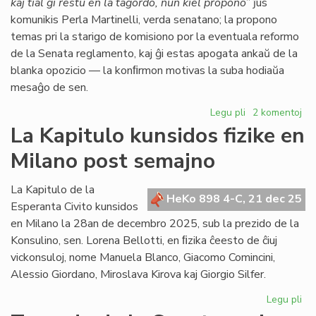
kaj tial ĝi restu en la tagordo, nun kiel propono
” ĵus
komunikis Perla Martinelli, verda senatano; la propono
temas pri la starigo de komisiono por la eventuala reformo
de la Senata reglamento, kaj ĝi estas apogata ankaŭ de la
blanka opozicio — la konﬁrmon motivas la suba hodiaŭa
mesaĝo de sen.
Legu pli
pri
2 komentoj
Senata
La Kapitulo kunsidos fizike en
reglamento:
Milano post semajno
Fernández
malfirmas,
Martinelli
La Kapitulo de la
HeKo 898 4-C, 21 dec 25
konfirmas
Esperanta Civito kunsidos
en Milano la 28an de decembro 2025, sub la prezido de la
Konsulino, sen. Lorena Bellotti, en ﬁzika ĉeesto de ĉiuj
vickonsuloj, nome Manuela Blanco, Giacomo Comincini,
Alessio Giordano, Miroslava Kirova kaj Giorgio Silfer.
Legu pli
pri
La