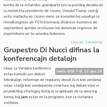
Civ
bordoj de la Atlantiko, grandparte pro la politikaj decidoj de
Pa
la reelektita prezidento de Usono, Donald Trump; sed ĝi
estis malfacila en Usono mem, se konsideri ke unuafoje la
mondkongreso de PEN Internacia (Krakovo, komence de
septembro) aprobis rezolucion kiu denuncas regreson de
esprimlibero en tiu amerika federacio.
Legu pli
pri
2 komentoj
2025:
Grupestro Di Nucci difinas la
la
konferencajn detalojn
plej
malfacila
jaro
Unue, la Verdana konferenco
HeKo 898 7-B, 23 dec 25
ĉe
estas kunsido por diskuti
la
teknikaĵojn, reformojn de regularoj, decidi ĉu ni kiel verdanoj
Atlantiko
volas stariĝi kiel sendependa strukturo, kaj debati inter ni
pri praktikaj strategioj rilataj al la aplikado de la ideoj kaj
temoj, kiuj
jam
estas en la programo, kiun la civitanaro
voĉdonis.