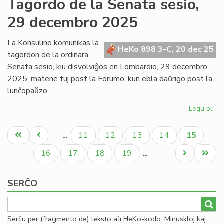
Tagordo de la Senata sesio,
Kap
29 decembro 2025
ku
fiz
en
La Konsulino komunikas la
HeKo 898 3-C, 20 dec 25
Mi
tagordon de la ordinara
po
Senata sesio, kiu disvolviĝos en Lombardio, 29 decembro
se
2025, matene tuj post la Forumo, kun ebla daŭrigo post la
lunĉopaŭzo.
Legu pli
pri
Ta
Pagination
de
Unua
Antaŭa
Paĝo
Paĝo
Paĝo
Paĝo
Aktuala
11
12
13
14
15
…
la
paĝo
paĝo
paĝo
Se
Paĝo
Paĝo
Paĝo
Paĝo
Next
Last
16
17
18
19
…
ses
page
page
29
SERĈO
de
20
Serĉu per (fragmento de) teksto aŭ HeKo-kodo. Minuskloj kaj