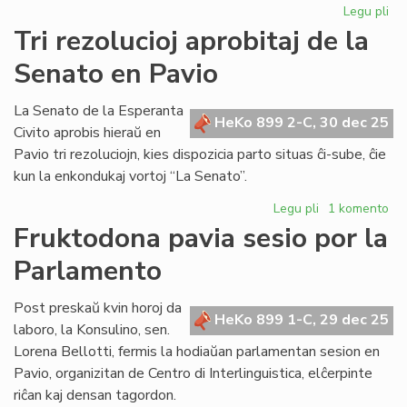
Legu pli
pri
Bib
Tri rezolucioj aprobitaj de la
riĉ
Senato en Pavio
en
KC
kaj
La Senato de la Esperanta
HeKo 899 2-C, 30 dec 25
AE
Civito aprobis hieraŭ en
Pavio tri rezoluciojn, kies dispozicia parto situas ĉi-sube, ĉie
kun la enkondukaj vortoj “La Senato”.
Legu pli
pri
1 komento
Tri
Fruktodona pavia sesio por la
rezolucioj
Parlamento
aprobitaj
de
la
Post preskaŭ kvin horoj da
HeKo 899 1-C, 29 dec 25
Senato
laboro, la Konsulino, sen.
en
Lorena Bellotti, fermis la hodiaŭan parlamentan sesion en
Pavio
Pavio, organizitan de Centro di Interlinguistica, elĉerpinte
riĉan kaj densan tagordon.