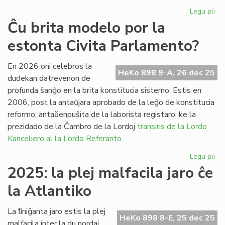
Legu pli
pri
Fr
Ĉu brita modelo por la
pa
estonta Civita Parlamento?
ses
po
la
En 2026 oni celebros la
HeKo 898 9-A, 26 dec 25
Pa
dudekan datrevenon de
profunda ŝanĝo en la brita konstitucia sistemo. Estis en
2006, post la antaŭjara aprobado de la leĝo de konstitucia
reformo, antaŭenpuŝita de la laborista registaro, ke la
prezidado de la Ĉambro de la Lordoj
transiris de la Lordo
Kanceliero al la Lordo Referanto
.
Legu pli
pri
Ĉu
2025: la plej malfacila jaro ĉe
bri
la Atlantiko
mo
po
la
La ﬁniĝanta jaro estis la plej
HeKo 898 8-E, 25 dec 25
es
malfacila inter la du nordaj