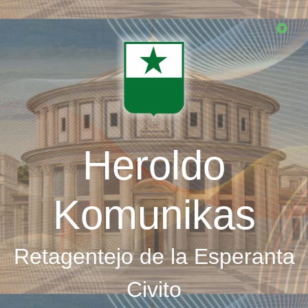
Skip
to
main
content
Heroldo
Komunikas
Retagentejo de la Esperanta
Civito