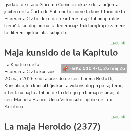
po
gvidata de c-ano Giacomo Comincini okaze de la arĝenta
pr
jubileo de la Ĉarto de Sabloneto, nome la konstitucio de la
Esperanta Civito: deko da tre interesataj stabanoj traktis
hieraŭ la analogion kun la federaciaj strukturoj kaj ekzamenis
la diferencojn kun aliaj subjektoj.
Legu pli
pri
Ku
Maja kunsido de la Kapitulo
pri
kon
La Kapitulo de la
jur
HeKo 910 4-C, 26 maj 26
Esperanta Civito kunsidis
du
20 majo 2026 sub la prezido de sen. Lorena Bellotti,
lec
Konsulino, kiu konsultiĝis kun la vickonsuloj pri pluraj temoj,
inter la unuaj la atribuo de la delego pri homaj resursoj al
sen. Manuela Blanco, Unua Vickonsulo, aplike de Lex
Adiutoria.
Legu pli
pri
Ma
La maja Heroldo (2377)
ku