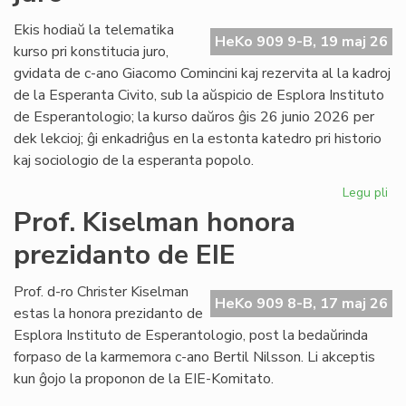
fi
int
Ekis hodiaŭ la telematika
HeKo 909 9-B, 19 maj 26
ĉu
kurso pri konstitucia juro,
ko
gvidata de c-ano Giacomo Comincini kaj rezervita al la kadroj
de la Esperanta Civito, sub la aŭspicio de Esplora Instituto
de Esperantologio; la kurso daŭros ĝis 26 junio 2026 per
dek lekcioj; ĝi enkadriĝus en la estonta katedro pri historio
kaj sociologio de la esperanta popolo.
Legu pli
pri
Eki
Prof. Kiselman honora
la
prezidanto de EIE
ku
pri
kon
Prof. d-ro Christer Kiselman
HeKo 909 8-B, 17 maj 26
jur
estas la honora prezidanto de
Esplora Instituto de Esperantologio, post la bedaŭrinda
forpaso de la karmemora c-ano Bertil Nilsson. Li akceptis
kun ĝojo la proponon de la EIE-Komitato.