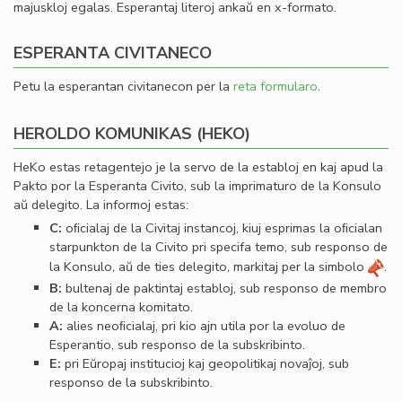
majuskloj egalas. Esperantaj literoj ankaŭ en x-formato.
ESPERANTA CIVITANECO
Petu la esperantan civitanecon per la
reta formularo
.
HEROLDO KOMUNIKAS (HEKO)
HeKo estas retagentejo je la servo de la establoj en kaj apud la
Pakto por la Esperanta Civito, sub la imprimaturo de la Konsulo
aŭ delegito. La informoj estas:
C:
oﬁcialaj de la Civitaj instancoj, kiuj esprimas la oﬁcialan
starpunkton de la Civito pri specifa temo, sub responso de
la Konsulo, aŭ de ties delegito, markitaj per la simbolo
.
B:
bultenaj de paktintaj establoj, sub responso de membro
de la koncerna komitato.
A:
alies neoﬁcialaj, pri kio ajn utila por la evoluo de
Esperantio, sub responso de la subskribinto.
E:
pri Eŭropaj institucioj kaj geopolitikaj novaĵoj, sub
responso de la subskribinto.