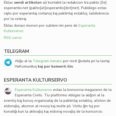
Eblas
sendi
artikolon
aŭ kontakti la redakcion tra
pakto
[ĉe]
esperantio
.
net
(pakto[at]esperantio[dot]net)
. Publikigo estas
rajto por esperantaj civitanoj kaj paktintaj establoj, laŭdiskrecia
por la ceteraj.
Eblas donaci monon por subteni nin pere de
Esperanta
Kulturservo
.
RSS-servo
TELEGRAM
Aliĝu al la
Telegram-kanalo
por resti ĝisdata pri la lastaj
HeKomunikoj
kaj por komenti ilin
.
ESPERANTA KULTURSERVO
Esperanta Kulturservo
estas la konsorcia magazeno de la
Esperanta Civito. Tiu platformo ebligas la aliĝon al la
eventoj kaj kursoj organizataj de la paktintaj establoj, aĉeton de
eldonaĵoj, abonon al revuoj kaj multe pli. Vizitu ĝin tuj por
konatiĝi kun la aktivaĵoj kaj eldonaj novaĵoj de la konsorcio.