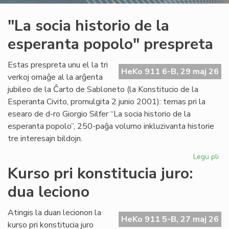
"La socia historio de la
esperanta popolo" prespreta
Estas prespreta unu el la tri
HeKo 911 6-B, 29 maj 26
verkoj omaĝe al la arĝenta
jubileo de la Ĉarto de Sabloneto (la Konstitucio de la
Esperanta Civito, promulgita 2 junio 2001): temas pri la
esearo de d-ro Giorgio Silfer “La socia historio de la
esperanta popolo”, 250-paĝa volumo inkluzivanta historie
tre interesajn bildojn.
Legu pli
pri
"L
Kurso pri konstitucia juro:
soc
dua leciono
his
de
la
Atingis la duan lecionon la
HeKo 911 5-B, 27 maj 26
es
kurso pri konstitucia juro