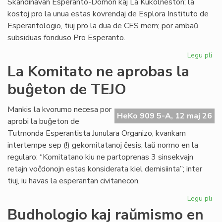
Skandinavan Esperanto-Domon kaj La Kukolneston; la
kostoj pro la unua estas kovrendaj de Esplora Instituto de
Esperantologio, tiuj pro la dua de CES mem; por ambaŭ
subsiduas fonduso Pro Esperanto.
Legu pli
pri
La
La Komitato ne aprobas la
eks
buĝeton de TEJO
kos
de
Civ
Mankis la kvorumo necesa por
HeKo 909 5-A, 12 maj 26
Es
aprobi la buĝeton de
Se
Tutmonda Esperantista Junulara Organizo, kvankam
intertempe sep (!) gekomitatanoj ĉesis, laŭ normo en la
regularo: “Komitatano kiu ne partoprenas 3 sinsekvajn
retajn voĉdonojn estas konsiderata kiel demisiinta”; inter
tiuj, iu havas la esperantan civitanecon.
Legu pli
pri
La
Budhologio kaj raŭmismo en
Ko