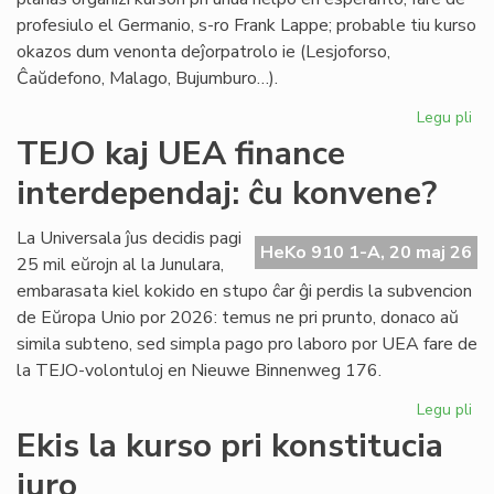
profesiulo el Germanio, s-ro Frank Lappe; probable tiu kurso
okazos dum venonta deĵorpatrolo ie (Lesjoforso,
Ĉaŭdefono, Malago, Bujumburo…).
Legu pli
pri
Du
TEJO kaj UEA finance
no
interdependaj: ĉu konvene?
pro
de
Civ
La Universala ĵus decidis pagi
HeKo 910 1-A, 20 maj 26
Es
25 mil eŭrojn al la Junulara,
Se
embarasata kiel kokido en stupo ĉar ĝi perdis la subvencion
de Eŭropa Unio por 2026: temus ne pri prunto, donaco aŭ
simila subteno, sed simpla pago pro laboro por UEA fare de
la TEJO-volontuloj en Nieuwe Binnenweg 176.
Legu pli
pri
TE
Ekis la kurso pri konstitucia
kaj
juro
UE