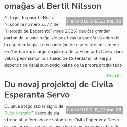
omaĝas al Bertil Nilsson
de
la
Kap
Al la ĵus forpasinta Bertil
HeKo 910 3-B, 23 maj 26
Nilsson la numero 2377 de
“Heroldo de Esperanto” (majo 2026) dediĉas grandan
parton de la unua paĝo, kie pozitivas la specifa valorigo de
la esperantlingva komunumo (ne de esperanto en si mem)
en Aŭstrio kaj la arĝenta jubileo de la Esperanta Civito, dum
vekas pesimismon la situacio de Roterdamo, pli kaj pli
dependa de riskaj subvencioj kaj ne de la propra produktado
Legu pli
pri
La
Du novaj projektoj de Civila
ma
Esperanta Servo
He
(2
om
Ĉu unua staĝo sub la signo de
HeKo 910 2-B, 22 maj 26
al
Ruĝa Kristalo
? Kadre de sia
Ber
strebo al la formado de volontuloj, Civila Esperanta Servo
Ni
planas organizi kurson pri unua helpo en esperanto, fare de