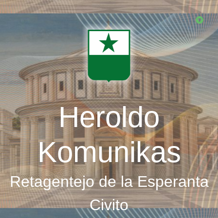
Skip
to
main
content
Heroldo
Komunikas
Retagentejo de la Esperanta
Civito