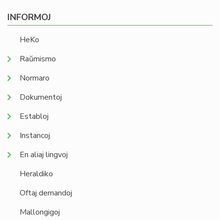
INFORMOJ
HeKo
Raŭmismo
Normaro
Dokumentoj
Establoj
Instancoj
En aliaj lingvoj
Heraldiko
Oftaj demandoj
Mallongigoj