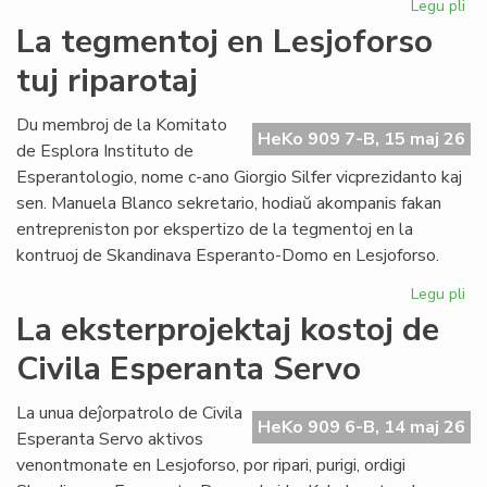
Legu pli
pri
Pro
La tegmentoj en Lesjoforso
Ki
tuj riparotaj
ho
pr
de
Du membroj de la Komitato
HeKo 909 7-B, 15 maj 26
EIE
de Esplora Instituto de
Esperantologio, nome c-ano Giorgio Silfer vicprezidanto kaj
sen. Manuela Blanco sekretario, hodiaŭ akompanis fakan
entrepreniston por ekspertizo de la tegmentoj en la
kontruoj de Skandinava Esperanto-Domo en Lesjoforso.
Legu pli
pri
La
La eksterprojektaj kostoj de
te
Civila Esperanta Servo
en
Les
tuj
La unua deĵorpatrolo de Civila
HeKo 909 6-B, 14 maj 26
rip
Esperanta Servo aktivos
venontmonate en Lesjoforso, por ripari, purigi, ordigi