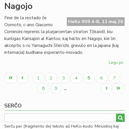
Nagojo
ne
ap
la
Fine de la restado ĉe
HeKo 909 4-B, 11 maj 26
bu
Oomoto, c-ano Giacomo
de
Comincini reprenis la plurjarcentan straton
Tōkaidō
, kiu
TE
kunligas Kansajon al Kantoo, kaj haltis en Nagojo, kie lin
akceptis s-ro Yamaguchi Shin’ichi, gravulo en la japana (kaj
internacia) budhana esperanto-movado.
Legu pli
pri
Bu
Pagination
kaj
Unua
Antaŭa
Paĝo
Paĝo
Paĝo
Paĝo
Aktuala
Paĝo
Paĝo
1
2
3
4
5
6
7
ra
paĝo
paĝo
paĝo
en
Paĝo
Paĝo
Next
Last
8
9
…
Na
page
page
SERĈO
Serĉu per (fragmento de) teksto aŭ HeKo-kodo. Minuskloj kaj