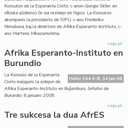
Konsulon de la Esperanta Civito, c-anon Giorgio Silfer, en
oﬁciala aŭdienco ĉe sia rezidejo en Ngozi. La Konsulon
akompanis la prezidanto de SIPU, c-ano Frederiko
Nimubuna, kaj la direktoro de Afrika Esperanto-Instituto, c-
ano Marteno Mbazumutima.
Legu pli
pri
La
Afrika Esperanto-Instituto en
bu
Burundio
Pr
ren
la
La Konsulo de la Esperanta
HeKo 344 6-B, 14 jan 08
Ko
Civito inaŭguris la sidejon de
Afrika Esperanto-Instituto en Buĵumburo, ĉefurbo de
Burundio, 8 januaro 2008.
Legu pli
pri
Afr
Tre sukcesa la dua AfrES
Es
Ins