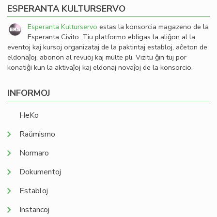
ESPERANTA KULTURSERVO
Esperanta Kulturservo
estas la konsorcia magazeno de la
Esperanta Civito. Tiu platformo ebligas la aliĝon al la
eventoj kaj kursoj organizataj de la paktintaj establoj, aĉeton de
eldonaĵoj, abonon al revuoj kaj multe pli. Vizitu ĝin tuj por
konatiĝi kun la aktivaĵoj kaj eldonaj novaĵoj de la konsorcio.
INFORMOJ
HeKo
Raŭmismo
Normaro
Dokumentoj
Establoj
Instancoj