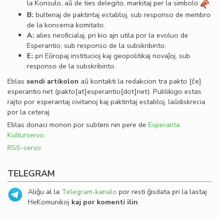
la Konsulo, aŭ de ties delegito, markitaj per la simbolo
.
B:
bultenaj de paktintaj establoj, sub responso de membro
de la koncerna komitato.
A:
alies neoﬁcialaj, pri kio ajn utila por la evoluo de
Esperantio, sub responso de la subskribinto.
E:
pri Eŭropaj institucioj kaj geopolitikaj novaĵoj, sub
responso de la subskribinto.
Eblas
sendi
artikolon
aŭ kontakti la redakcion tra
pakto
[ĉe]
esperantio
.
net
(pakto[at]esperantio[dot]net)
. Publikigo estas
rajto por esperantaj civitanoj kaj paktintaj establoj, laŭdiskrecia
por la ceteraj.
Eblas donaci monon por subteni nin pere de
Esperanta
Kulturservo
.
RSS-servo
TELEGRAM
Aliĝu al la
Telegram-kanalo
por resti ĝisdata pri la lastaj
HeKomunikoj
kaj por komenti ilin
.