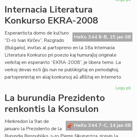
Kv
Internacia Literatura
st
Konkurso EKRA-2008
es
en
Me
Esperantista domo de kulturo
HeKo 344 8-B, 15 jan 08
“D-ro Ivan Kirĉev”, Razgrado
(Bulgario), invitas al partopreno en la 18a Internacia
Literatura Konkurso pri poezio kaj humuraĵoj originale
verkitaj en esperanto “EKRA-2008”, je libera temo. La
verkoj devas esti ĝis nun ne publikigitaj en periodajhoj,
partoprenintaj en aliaj konkursoj aŭ aﬁŝitaj en Interneto.
Legu pli
pri
Int
La burundia Prezidento
Lit
renkontis la Konsulon
Ko
EK
20
Merkredon la 9an de
HeKo 344 7-C, 14 jan 08
januaro la Prezidento de la
Burundia Respubliko, s-ro Pierre Nkurunziza, ricevis la