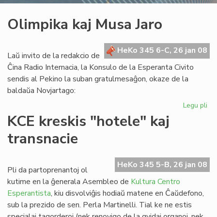
Olimpika kaj Musa Jaro
HeKo 345 6-C, 26 jan 08
Laŭ invito de la redakcio de
Ĉina Radio Internacia, la Konsulo de la Esperanta Civito
sendis al Pekino la suban gratulmesaĝon, okaze de la
baldaŭa Novjartago:
Legu pli
pri
Ol
KCE kreskis "hotele" kaj
kaj
transnacie
Mu
Jar
HeKo 345 5-B, 26 jan 08
Pli da partoprenantoj ol
kutime en la ĝenerala Asembleo de
Kultura Centro
Esperantista
, kiu disvolviĝis hodiaŭ matene en Ĉaŭdefono,
sub la prezido de sen. Perla Martinelli. Tial ke ne estis
specialaj tagorderoj (nek renovigo de la gvidaj organoj, nek