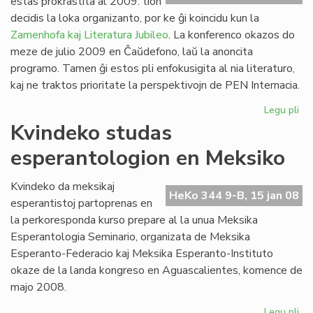
estas prokrastita al 2009: tion
Ve
decidis la loka organizanto, por ke ĝi koincidu kun la
de
Zamenhofa kaj Literatura Jubileo
. La konferenco okazos do
la
meze de julio 2009 en Ĉaŭdefono, laŭ la anoncita
Jar
programo. Tamen ĝi estos pli enfokusigita al nia literaturo,
kaj ne traktos prioritate la perspektivojn de PEN Internacia.
Legu pli
pri
PE
Kvindeko studas
ko
esperantologion en Meksiko
pro
Kvindeko da meksikaj
HeKo 344 9-B, 15 jan 08
esperantistoj partoprenas en
la perkoresponda kurso prepare al la unua Meksika
Esperantologia Seminario, organizata de Meksika
Esperanto-Federacio kaj Meksika Esperanto-Instituto
okaze de la landa kongreso en Aguascalientes, komence de
majo 2008.
Legu pli
pri