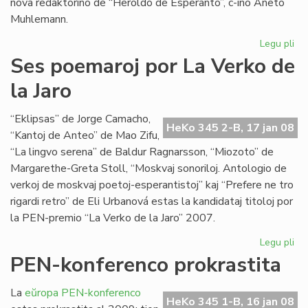
nova redaktorino de “Heroldo de Esperanto”, c-ino Aneto
Muhlemann.
Legu pli
pri
La
Ses poemaroj por La Verko de
int
la Jaro
al
Cl
Pir
“Eklipsas” de Jorge Camacho,
HeKo 345 2-B, 17 jan 08
“Kantoj de Anteo” de Mao Zifu,
“La lingvo serena” de Baldur Ragnarsson, “Miozoto” de
Margarethe-Greta Stoll, “Moskvaj sonoriloj. Antologio de
verkoj de moskvaj poetoj-esperantistoj” kaj “Prefere ne tro
rigardi retro” de Eli Urbanová estas la kandidataj titoloj por
la PEN-premio “La Verko de la Jaro” 2007.
Legu pli
pri
Se
PEN-konferenco prokrastita
po
po
La
eŭropa PEN-konferenco
La
HeKo 345 1-B, 16 jan 08