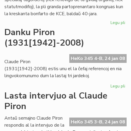
statutmodifoj), la pli granda partoprenantaro kongruas kun
la kreskanta bonfarto de KCE, baldaŭ 40-jara.
Legu pli
pri
KC
Danku Piron
kre
(1931[1942]-2008)
"ho
kaj
tr
HeKo 345 4-B, 24 jan 08
Claude Piron
(1931[1942]-2008) estis unu el la ĉefaj referencoj en nia
lingvokomunumo dum la lastaj tri jardekoj.
Legu pli
pri
Da
Lasta intervjuo al Claude
Pir
Piron
(1
Antaŭ semajno Claude Piron
HeKo 345 3-B, 24 jan 08
respondis al la intervjuo de la