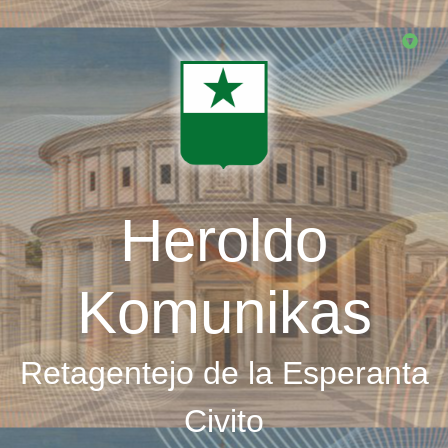
Skip
to
main
content
Heroldo
Komunikas
Retagentejo de la Esperanta
Civito