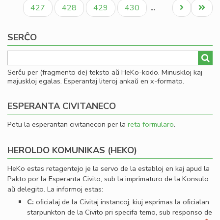
paĝo
paĝo
paĝo
Paĝo
Paĝo
Paĝo
Paĝo
Next
Last
427
428
429
430
…
page
page
SERĈO
Serĉu per (fragmento de) teksto aŭ HeKo-kodo. Minuskloj kaj
majuskloj egalas. Esperantaj literoj ankaŭ en x-formato.
ESPERANTA CIVITANECO
Petu la esperantan civitanecon per la
reta formularo
.
HEROLDO KOMUNIKAS (HEKO)
HeKo estas retagentejo je la servo de la establoj en kaj apud la
Pakto por la Esperanta Civito, sub la imprimaturo de la Konsulo
aŭ delegito. La informoj estas:
C:
oﬁcialaj de la Civitaj instancoj, kiuj esprimas la oﬁcialan
starpunkton de la Civito pri specifa temo, sub responso de