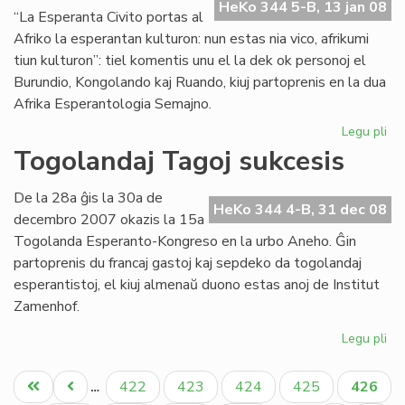
en
HeKo 344 5-B, 13 jan 08
“La Esperanta Civito portas al
Bu
Afriko la esperantan kulturon: nun estas nia vico, afrikumi
tiun kulturon”: tiel komentis unu el la dek ok personoj el
Burundio, Kongolando kaj Ruando, kiuj partoprenis en la dua
Afrika Esperantologia Semajno.
Legu pli
pri
Tr
Togolandaj Tagoj sukcesis
su
la
De la 28a ĝis la 30a de
du
HeKo 344 4-B, 31 dec 08
decembro 2007 okazis la 15a
Af
Togolanda Esperanto-Kongreso en la urbo Aneho. Ĝin
partoprenis du francaj gastoj kaj sepdeko da togolandaj
esperantistoj, el kiuj almenaŭ duono estas anoj de Institut
Zamenhof.
Legu pli
pri
To
Pagination
Ta
Unua
Antaŭa
Paĝo
Paĝo
Paĝo
Paĝo
Aktual
422
423
424
425
426
…
su