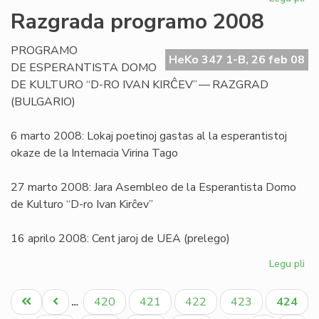
Pri
Razgrada programo 2008
la
sig
PROGRAMO
de
HeKo 347 1-B, 26 feb 08
DE ESPERANTISTA DOMO
la
DE KULTURO “D-RO IVAN KIRĈEV” — RAZGRAD
vor
(BULGARIO)
"bl
6 marto 2008: Lokaj poetinoj gastas al la esperantistoj
okaze de la Internacia Virina Tago
27 marto 2008: Jara Asembleo de la Esperantista Domo
de Kulturo “D-ro Ivan Kirĉev”
16 aprilo 2008: Cent jaroj de UEA (prelego)
Legu pli
pri
Ra
Pagination
pr
Unua
Antaŭa
Paĝo
Paĝo
Paĝo
Paĝo
Aktual
420
421
422
423
424
…
20
paĝo
paĝo
paĝo