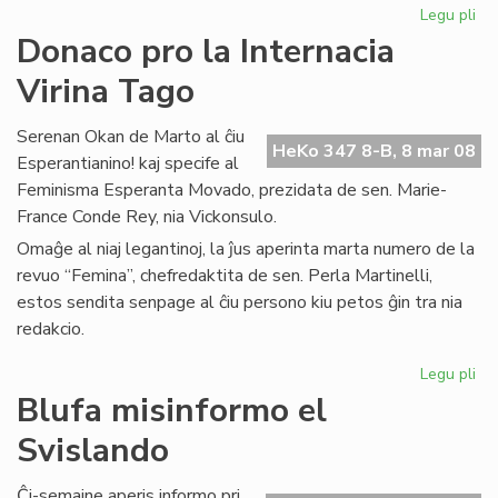
Legu pli
pri
Inf
Donaco pro la Internacia
el
Virina Tago
PE
Int
Serenan Okan de Marto al ĉiu
HeKo 347 8-B, 8 mar 08
Esperantianino! kaj specife al
Feminisma Esperanta Movado, prezidata de sen. Marie-
France Conde Rey, nia Vickonsulo.
Omaĝe al niaj legantinoj, la ĵus aperinta marta numero de la
revuo “Femina”, chefredaktita de sen. Perla Martinelli,
estos sendita senpage al ĉiu persono kiu petos ĝin tra nia
redakcio.
Legu pli
pri
Do
Blufa misinformo el
pr
Svislando
la
Int
Vir
Ĉi-semajne aperis informo pri