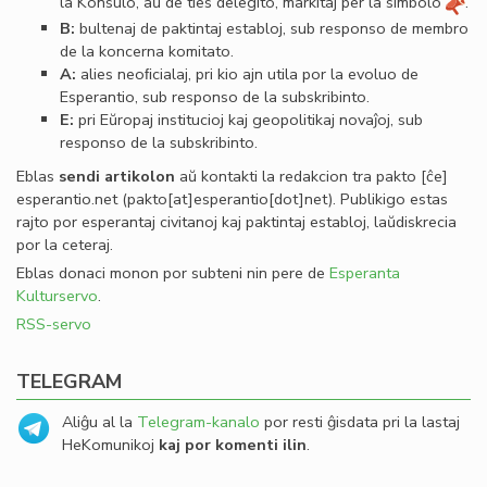
la Konsulo, aŭ de ties delegito, markitaj per la simbolo
.
B:
bultenaj de paktintaj establoj, sub responso de membro
de la koncerna komitato.
A:
alies neoﬁcialaj, pri kio ajn utila por la evoluo de
Esperantio, sub responso de la subskribinto.
E:
pri Eŭropaj institucioj kaj geopolitikaj novaĵoj, sub
responso de la subskribinto.
Eblas
sendi
artikolon
aŭ kontakti la redakcion tra
pakto
[ĉe]
esperantio
.
net
(pakto[at]esperantio[dot]net)
. Publikigo estas
rajto por esperantaj civitanoj kaj paktintaj establoj, laŭdiskrecia
por la ceteraj.
Eblas donaci monon por subteni nin pere de
Esperanta
Kulturservo
.
RSS-servo
TELEGRAM
Aliĝu al la
Telegram-kanalo
por resti ĝisdata pri la lastaj
HeKomunikoj
kaj por komenti ilin
.