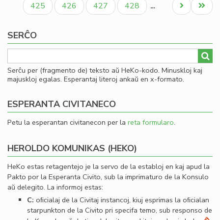
Paĝo
Paĝo
Paĝo
Paĝo
Next
Last
425
426
427
428
…
page
page
SERĈO
Serĉu per (fragmento de) teksto aŭ HeKo-kodo. Minuskloj kaj
majuskloj egalas. Esperantaj literoj ankaŭ en x-formato.
ESPERANTA CIVITANECO
Petu la esperantan civitanecon per la
reta formularo
.
HEROLDO KOMUNIKAS (HEKO)
HeKo estas retagentejo je la servo de la establoj en kaj apud la
Pakto por la Esperanta Civito, sub la imprimaturo de la Konsulo
aŭ delegito. La informoj estas:
C:
oﬁcialaj de la Civitaj instancoj, kiuj esprimas la oﬁcialan
starpunkton de la Civito pri specifa temo, sub responso de