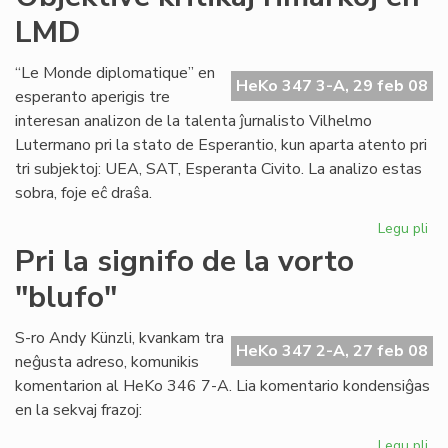
akc
LMD
la
ka
“Le Monde diplomatique” en
HeKo 347 3-A, 29 feb 08
esperanto aperigis tre
interesan analizon de la talenta ĵurnalisto Vilhelmo
Lutermano pri la stato de Esperantio, kun aparta atento pri
tri subjektoj: UEA, SAT, Esperanta Civito. La analizo estas
sobra, foje eĉ draŝa.
Legu pli
pri
Obj
Pri la signifo de la vorto
kri
"blufo"
rim
en
LM
S-ro Andy Künzli, kvankam tra
HeKo 347 2-A, 27 feb 08
neĝusta adreso, komunikis
komentarion al HeKo 346 7-A. Lia komentario kondensiĝas
en la sekvaj frazoj:
Legu pli
pri