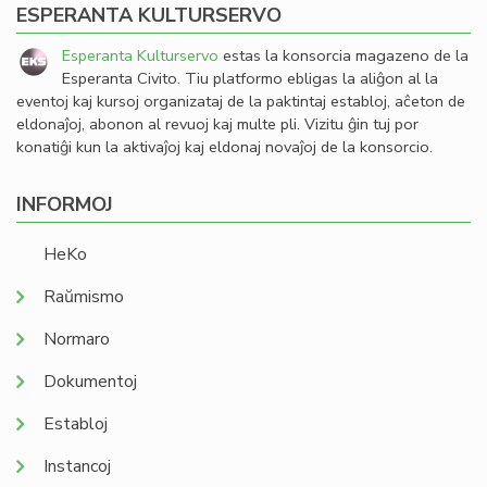
ESPERANTA KULTURSERVO
Esperanta Kulturservo
estas la konsorcia magazeno de la
Esperanta Civito. Tiu platformo ebligas la aliĝon al la
eventoj kaj kursoj organizataj de la paktintaj establoj, aĉeton de
eldonaĵoj, abonon al revuoj kaj multe pli. Vizitu ĝin tuj por
konatiĝi kun la aktivaĵoj kaj eldonaj novaĵoj de la konsorcio.
INFORMOJ
HeKo
Raŭmismo
Normaro
Dokumentoj
Establoj
Instancoj