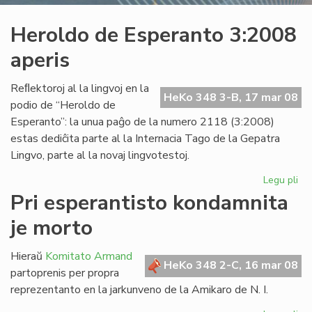
Heroldo de Esperanto 3:2008
aperis
Reﬂektoroj al la lingvoj en la
HeKo 348 3-B, 17 mar 08
podio de “Heroldo de
Esperanto”: la unua paĝo de la numero 2118 (3:2008)
estas dediĉita parte al la Internacia Tago de la Gepatra
Lingvo, parte al la novaj lingvotestoj.
Legu pli
pri
He
Pri esperantisto kondamnita
de
je morto
Es
3:
ape
Hieraŭ
Komitato Armand
HeKo 348 2-C, 16 mar 08
partoprenis per propra
reprezentanto en la jarkunveno de la Amikaro de N. I.