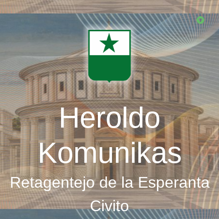
Skip
to
main
content
Heroldo
Komunikas
Retagentejo de la Esperanta
Civito