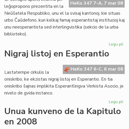
HeKo 347 7-A, 7 mar 08
Ta
leĝopropono prezentita en la
Neŭŝatela Respubliko, unu el la svisaj kantonoj, kie situas
urbo Ĉaŭdefono, kun kelkaj famaj esperantistaj institucioj kaj
unu neesperantista sed interlingvistika (sekcio de la urba
biblioteko).
Legu pli
pri
Bl
Nigraj listoj en Esperantio
mi
el
Sv
HeKo 347 6-C, 6 mar 08
Lastatempe cirkulis la
oniskribo, ke ekzistas nigraj listoj en Esperantio. En tia
oniskribo ŝajnas implikita Esperantlingva Verkista Asocio, je
nivelo de gvida instanco.
Legu pli
pri
Nig
Unua kunveno de la Kapitulo
list
en 2008
en
Es