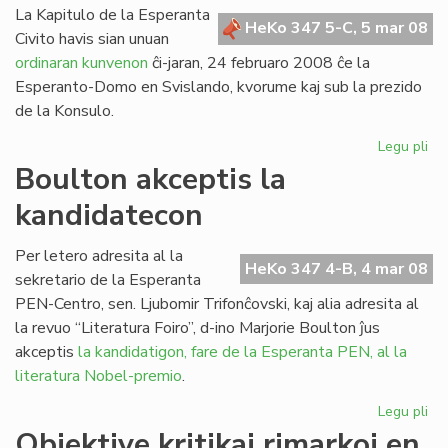
La Kapitulo de la Esperanta
HeKo 347 5-C, 5 mar 08
Civito havis sian unuan
ordinaran kunvenon
ĉi-jaran, 24 februaro 2008 ĉe la
Esperanto-Domo en Svislando, kvorume kaj sub la prezido
de la Konsulo.
Legu pli
pri
Un
Boulton akceptis la
ku
kandidatecon
de
la
Kap
Per letero adresita al la
HeKo 347 4-B, 4 mar 08
en
sekretario de la Esperanta
20
PEN-Centro, sen. Ljubomir Trifonĉovski, kaj alia adresita al
la revuo “Literatura Foiro”, d-ino Marjorie Boulton ĵus
akceptis
la kandidatigon, fare de la Esperanta PEN, al la
literatura Nobel-premio
.
Legu pli
pri
Bo
Objektive kritikaj rimarkoj en