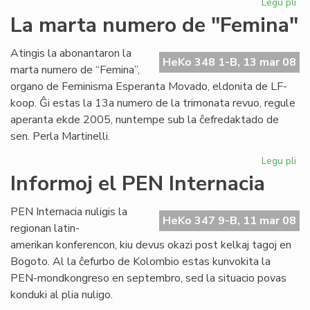
Legu pli
pri
Pri
La marta numero de "Femina"
esp
ko
Atingis la abonantaron la
je
HeKo 348 1-B, 13 mar 08
marta numero de “Femina”,
mo
organo de Feminisma Esperanta Movado, eldonita de LF-
koop. Ĝi estas la 13a numero de la trimonata revuo, regule
aperanta ekde 2005, nuntempe sub la ĉefredaktado de
sen. Perla Martinelli.
Legu pli
pri
La
Informoj el PEN Internacia
ma
nu
PEN Internacia nuligis la
de
HeKo 347 9-B, 11 mar 08
regionan latin-
"F
amerikan konferencon, kiu devus okazi post kelkaj tagoj en
Bogoto. Al la ĉefurbo de Kolombio estas kunvokita la
PEN-mondkongreso en septembro, sed la situacio povas
konduki al plia nuligo.