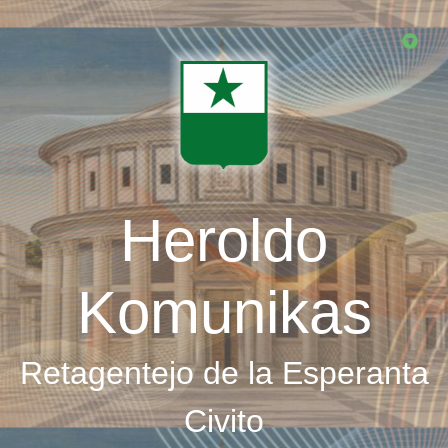
Skip
to
main
content
Heroldo
Komunikas
Retagentejo de la Esperanta
Civito