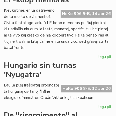
ĉiu
ofi
Kiel kutime, en la datreveno
HeKo 906 9-B, 14 apr 26
de la morto de Zamenhof,
Civita festotago, ankaŭ LF-koop memoras pri ĉiuj pioniroj
kiuj adiaŭis nin dum la lastaj monatoj, specife tiuj helpintaj
al la vivo kaj kresko de nia kooperativo; kaj la penso iras al
tiuj ne tro rimarkitaj ĉar ne en la unua vico, sed gravaj sur la
batalfronto.
Legu pli
pri
Ta
Hungario sin turnas
de
'Nyugatra'
ĉiuj
pio
20
Laŭ la plej freŝdataj prognozoj,
HeKo 906 8-E, 12 apr 26
-
la hungaraj civitanoj ﬁnﬁne
LF-
eksigis ĉefministron Orbán Viktor kaj lian koalicion.
ko
me
Legu pli
pri
Hu
De "risorgimento" al