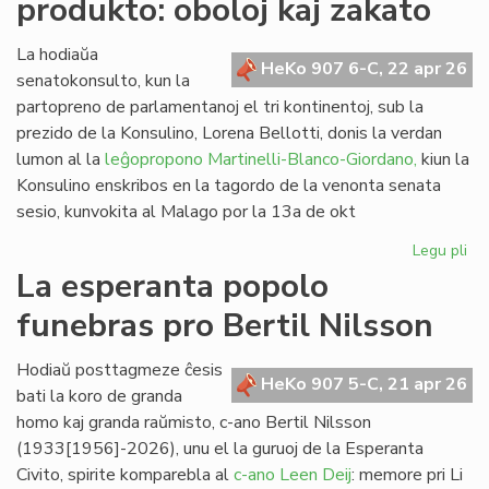
produkto: oboloj kaj zakato
de
kom
al
La hodiaŭa
HeKo 907 6-C, 22 apr 26
vi
senatokonsulto, kun la
partopreno de parlamentanoj el tri kontinentoj, sub la
prezido de la Konsulino, Lorena Bellotti, donis la verdan
lumon al la
leĝopropono Martinelli-Blanco-Giordano,
kiun la
Konsulino enskribos en la tagordo de la venonta senata
sesio, kunvokita al Malago por la 13a de okt
Legu pli
pri
Pr
La esperanta popolo
no
funebras pro Bertil Nilsson
fi
pro
obo
Hodiaŭ posttagmeze ĉesis
HeKo 907 5-C, 21 apr 26
kaj
bati la koro de granda
za
homo kaj granda raŭmisto, c-ano Bertil Nilsson
(1933[1956]-2026), unu el la guruoj de la Esperanta
Civito, spirite komparebla al
c-ano Leen Deij
: memore pri Li