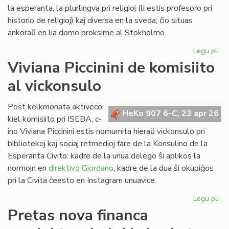
Lib
la esperanta, la plurlingva pri religioj (li estis profesoro pri
historio de religioj) kaj diversa en la sveda; ĉio situas
ankoraŭ en lia domo proksime al Stokholmo.
Legu pli
pri
Re
Viviana Piccinini de komisiito
en
al vickonsulo
Sv
la
bib
Post kelkmonata aktiveco
HeKo 907 6-C, 23 apr 26
de
kiel komisiito pri ISEBA, c-
c-
ino Viviana Piccinini estis nomumita hieraŭ vickonsulo pri
an
bibliotekoj kaj sociaj retmedioj fare de la Konsulino de la
Ni
Esperanta Civito: kadre de la unua delego ŝi aplikos la
normojn en
direktivo Giordano
, kadre de la dua ŝi okupiĝos
pri la Civita ĉeesto en Instagram unuavice.
Legu pli
pri
Vi
Pretas nova financa
Pic