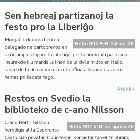
Sen hebreaj partizanoj la
festo pro la Liberiĝo
Morgaŭ la kutima hebrea
HeKo 907 9-B, 24 apr 26
delegacio ne partoprenos en
la ĉiujaraj festoj pro la Liberiĝo, per la norditala partizana
insurekcio kiu markis la ﬁnon de la civila milito en Italio,
kadre de la dua mondmilito: la oﬁciala klarigo estas ke
temas pri ŝabata tago.
Legu pli
pri
Se
Restos en Svedio la
he
biblioteko de c-ano Nilsson
par
la
fes
C-ano Bertil Nilsson
HeKo 907 8-B, 23 aprilo 26
pr
heredigis al la Esperanta
la
Civito sian privatan bibliotekon, konsistantan el tri libraroj: