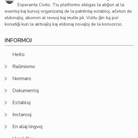
Esperanta Civito. Tiu platformo ebligas la aliĝon al la
eventoj kaj kursoj organizataj de la paktintaj establoj, aĉeton de
eldonaĵoj, abonon al revuoj kaj multe pli. Vizitu ĝin tuj por
konatiĝi kun la aktivaĵoj kaj eldonaj novaĵoj de la konsorcio.
INFORMOJ
HeKo
Raŭmismo
Normaro
Dokumentoj
Establoj
Instancoj
En aliaj lingvoj