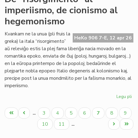
sin
imperiismo, de cionismo al
tu
'Ny
hegemonismo
Kvankam ne la unua (pli fruis la
HeKo 906 7-E, 12 apr 26
greka) la itala “risorgimento”
aŭ releviĝo estis la plej fama liberiĝa nacia movado en la
romantika epoko, enviata de ĉiuj (poloj, hungaroj, bulgaroj…)
en la eŭropa printempo de la popoloj; bedaŭrinde el
plejparte nobla epopeo Italio degeneris al koloniismo kaj,
precipe post la unua mondmilito per la faŝisma monarkio, al
imperiismo.
Legu pli
pri
De
Pagination
"ri
Unua
Antaŭa
Paĝo
Paĝo
Paĝo
Paĝo
Aktuala
Paĝo
Paĝo
3
4
5
6
7
8
9
…
al
paĝo
paĝo
paĝo
imp
Paĝo
Paĝo
Next
Last
10
11
…
de
page
page
ci