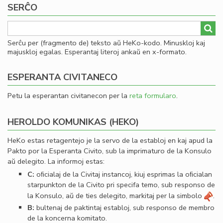
SERĈO
al
he
Serĉu per (fragmento de) teksto aŭ HeKo-kodo. Minuskloj kaj
majuskloj egalas. Esperantaj literoj ankaŭ en x-formato.
ESPERANTA CIVITANECO
Petu la esperantan civitanecon per la
reta formularo
.
HEROLDO KOMUNIKAS (HEKO)
HeKo estas retagentejo je la servo de la establoj en kaj apud la
Pakto por la Esperanta Civito, sub la imprimaturo de la Konsulo
aŭ delegito. La informoj estas:
C:
oﬁcialaj de la Civitaj instancoj, kiuj esprimas la oﬁcialan
starpunkton de la Civito pri specifa temo, sub responso de
la Konsulo, aŭ de ties delegito, markitaj per la simbolo
.
B:
bultenaj de paktintaj establoj, sub responso de membro
de la koncerna komitato.