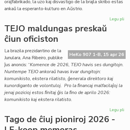
oraĵfabrikado, la uzo kaj disvastigo de la brajla skribo estas
ankaŭ la esperanto-kulturo en Aŭstrio.
Legu pli
pri
Ag
TEJO maldungas preskaŭ
pri
ĉiun oficiston
la
es
kul
La brazila prezidantino de la
HeKo 907 1-B, 15 apr 26
en
Junulara, Ana Ribeiro, publike
Aŭs
ĵus anoncis: “
Komence de 2026, TEJO havis ses dungitojn.
Nuntempe TEJO ankoraŭ havas kvar dungitojn:
komunikisto, ekstera rilatisto, ĝenerala direktoro kaj
kunordiganto de volontuloj. Pro la ﬁnancaj malfacilaĵoj la
jenaj pozicioj estos ﬁnitaj ĝis la ﬁno de aprilo 2026:
komunikisto kaj ekstera rilatisto.
Legu pli
pri
TE
Tago de ĉiuj pioniroj 2026 -
ma
LF-koop memoras
pr