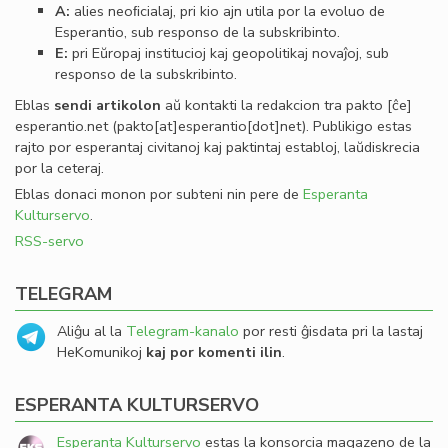
A:
alies neoﬁcialaj, pri kio ajn utila por la evoluo de
Esperantio, sub responso de la subskribinto.
E:
pri Eŭropaj institucioj kaj geopolitikaj novaĵoj, sub
responso de la subskribinto.
Eblas
sendi
artikolon
aŭ kontakti la redakcion tra
pakto
[ĉe]
esperantio
.
net
(pakto[at]esperantio[dot]net)
. Publikigo estas
rajto por esperantaj civitanoj kaj paktintaj establoj, laŭdiskrecia
por la ceteraj.
Eblas donaci monon por subteni nin pere de
Esperanta
Kulturservo
.
RSS-servo
TELEGRAM
Aliĝu al la
Telegram-kanalo
por resti ĝisdata pri la lastaj
HeKomunikoj
kaj por komenti ilin
.
ESPERANTA KULTURSERVO
Esperanta Kulturservo
estas la konsorcia magazeno de la