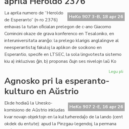
aprila Heroldo 2376
Es
Do
La aprila numero de “Heroldo
HeKo 907 3-B, 18 apr 26
de Esperanto” (n-ro 2376)
enhavas la tutan oﬁcialan prelegon de c-ano Giacomo
Comincini okaze de grava konferenco en Tesaloniko, en
interuniversitata aranĝo: la prelego klarigis anglalingve al
neesperantistaj fakuloj la aplikon de socikono en
Esperantio, specife en LTSEC, la sola lingvotesta sistemo
kiu a) inkluzivas ĝin, b) proponas ĉiujn ses nivelojn laŭ Ko
Legu pli
pri
La
Agnosko pri la esperanto-
"te
kulturo en Aŭstrio
pr
en
la
Ekde hodiaŭ la Unesko-
HeKo 907 2-E, 16 apr 26
apr
komisiono de Aŭstrio inkludas
He
kvar novajn objektojn en la kulturheredaĵo de la lando (cent
23
okdek du entute): apud la Pinzgau-legendoj, la permana