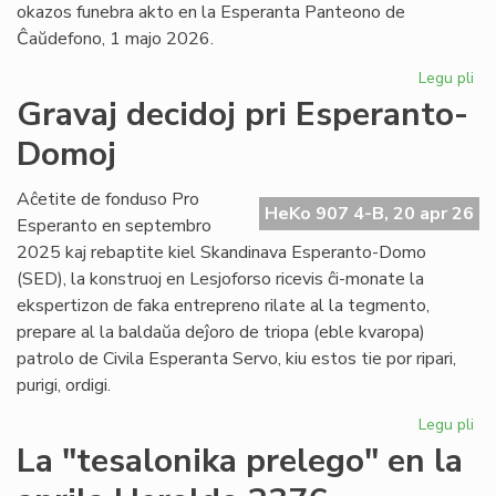
okazos funebra akto en la Esperanta Panteono de
Ĉaŭdefono, 1 majo 2026.
Legu pli
pri
La
Gravaj decidoj pri Esperanto-
es
Domoj
po
fu
pr
Aĉetite de fonduso Pro
HeKo 907 4-B, 20 apr 26
Ber
Esperanto en septembro
Ni
2025 kaj rebaptite kiel Skandinava Esperanto-Domo
(SED), la konstruoj en Lesjoforso ricevis ĉi-monate la
ekspertizon de faka entrepreno rilate al la tegmento,
prepare al la baldaŭa deĵoro de triopa (eble kvaropa)
patrolo de Civila Esperanta Servo, kiu estos tie por ripari,
purigi, ordigi.
Legu pli
pri
Gr
La "tesalonika prelego" en la
dec
pri