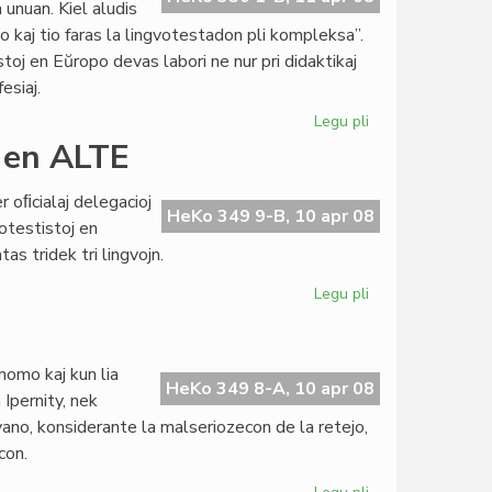
unuan. Kiel aludis
 kaj tio faras la lingvotestadon pli kompleksa”.
toj en Eŭropo devas labori ne nur pri didaktikaj
esiaj.
Legu pli
pri
Minoritataj
 en ALTE
lingvoj
en
er oﬁcialaj delegacioj
ALTE
HeKo 349 9-B, 10 apr 08
otestistoj en
as tridek tri lingvojn.
Legu pli
pri
KCE
reprezentas
esperanton
 nomo kaj kun lia
en
HeKo 349 8-A, 10 apr 08
Ipernity, nek
ALTE
ngvano, konsiderante la malseriozecon de la retejo,
con.