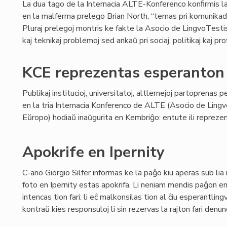
La dua tago de la Internacia ALTE-Konferenco konﬁrmis la 
en la malferma prelego Brian North, “temas pri komunikado
Pluraj prelegoj montris ke fakte la Asocio de LingvoTestis
kaj teknikaj problemoj sed ankaŭ pri sociaj, politikaj kaj prof
KCE reprezentas esperanton
Publikaj institucioj, universitatoj, altlernejoj partoprenas p
en la tria Internacia Konferenco de ALTE (Asocio de Lingv
Eŭropo) hodiaŭ inaŭgurita en Kembriĝo: entute ili reprezent
Apokrife en Ipernity
C-ano Giorgio Silfer informas ke la paĝo kiu aperas sub lia
foto en Ipernity estas apokrifa. Li neniam mendis paĝon en 
intencas tion fari: li eĉ malkonsilas tion al ĉiu esperantli
kontraŭ kies responsuloj li sin rezervas la rajton fari denun