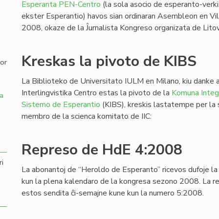
Esperanta PEN-Centro
(la sola asocio de esperanto-verki
ekster Esperantio) havos sian ordinaran Asembleon en Vi
,
2008, okaze de la Ĵurnalista Kongreso organizata de Lit
Kreskas la pivoto de KIBS
por
La Biblioteko de Universitato IULM en Milano, kiu danke a
Interlingvistika Centro estas la pivoto de la
Komuna Integr
a
Sistemo de Esperantio
(KIBS), kreskis lastatempe per la su
membro de la scienca komitato de IIC:
Represo de HdE 4:2008
ri
La abonantoj de “Heroldo de Esperanto” ricevos dufoje l
kun la plena kalendaro de la kongresa sezono 2008. La r
estos sendita ĉi-semajne kune kun la numero 5:2008.