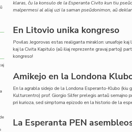
klaras, ĉu la konsulo de la Esperanta Civito kun tiu pse
aŭ
malpermesi al aliaj uzi la saman pseŭdonimon, aŭ deklari
En Litovio unika kongreso
Povilas Jegorovas estas realiganta miraklon: unuafoje kaj
kaj la Civita Kapitulo (aŭ iliaj reprezente gravaj partoj) p
kongreso!
kaj
Amikejo en la Londona Klub
En la agrabla sidejo de la Londona Esperanto-Klubo (kiu g
la
Kulturcentro) prof. Giorgio Silfer prelegis antaŭ semajno 
pri kurioza, sed simptoma epizodo en la historio de la es
 de
La Esperanta PEN asembleos
o