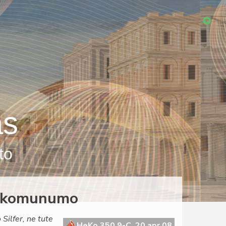
as
to
la komunumo
Silfer, ne tute
HeKo 350 9-C, 20 apr 08