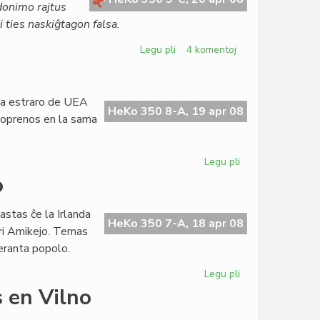
ŭdonimo rajtus
 ties naskiĝtagon falsa.
Legu pli
pri
4 komentoj
Alta
deliktorisko
en
 la estraro de UEA
virtuala
HeKo 350 8-A, 19 apr 08
artoprenos en la sama
komunumo
Legu pli
pri
En
o
Litovio
unika
astas ĉe la Irlanda
kongreso
HeKo 350 7-A, 18 apr 08
pri Amikejo. Temas
peranta popolo.
Legu pli
pri
Amikejo
 en Vilno
en
la