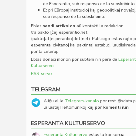
de Esperantio, sub responso de la subskribinto.
E:
pri Eŭropaj institucioj kaj geopolitikaj novaĵoj
sub responso de la subskribinto.
Eblas
sendi
artikolon
aŭ kontakti la redakcion
tra
pakto
[ĉe]
esperantio
.
net
(pakto[at]esperantio[dot]net)
. Publikigo estas rajto 
esperantaj civitanoj kaj paktintaj establoj, laŭdiskrecia
por la ceteraj.
Eblas donaci monon por subteni nin pere de
Esperant
Kulturservo
.
RSS-servo
TELEGRAM
Aliĝu al la
Telegram-kanalo
por resti ĝisdata p
la lastaj HeKomunikoj
kaj por komenti ilin
.
ESPERANTA KULTURSERVO
Esperanta Kulturservo
estas la konsorcia