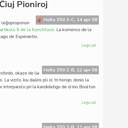
Represo
iuj Pioniroj
de
HdE
4:2008
HeKo 350 3-C, 14 apr 08
is leĝoproponon
artikolo 8 de la Konstitucio
. La komenco de la
tago de Esperantio.
Legu pli
pri
Nilsson
en
la
Memortago
HeKo 350 2-B, 12 apr 08
ksfordo, okaze de lia
de
 vizito, kiu daŭris pli ol tri horojn, donis la
Ĉiuj
or interparolo pri la kandidatigo de d-ino Boulton
Pioniroj
Legu pli
pri
Silfer
intervjuis
Boulton
HeKo 350 1-B, 11 apr 08