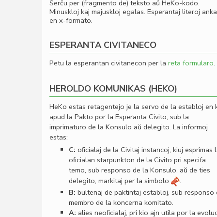
Serĉu per (fragmento de) teksto aŭ HeKo-kodo.
Minuskloj kaj majuskloj egalas. Esperantaj literoj ank
en x-formato.
ESPERANTA CIVITANECO
Petu la esperantan civitanecon per la
reta formularo
.
HEROLDO KOMUNIKAS (HEKO)
HeKo estas retagentejo je la servo de la establoj en 
apud la Pakto por la Esperanta Civito, sub la
imprimaturo de la Konsulo aŭ delegito. La informoj
estas:
C:
oﬁcialaj de la Civitaj instancoj, kiuj esprimas 
oﬁcialan starpunkton de la Civito pri specifa
temo, sub responso de la Konsulo, aŭ de ties
delegito, markitaj per la simbolo
.
B:
bultenaj de paktintaj establoj, sub responso
membro de la koncerna komitato.
A:
alies neoﬁcialaj, pri kio ajn utila por la evolu