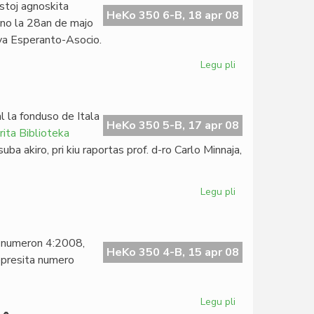
stoj agnoskita
Londona
HeKo 350 6-B, 18 apr 08
lno la 28an de majo
Klubo
ova Esperanto-Asocio.
Legu pli
pri
La
Esperanta
PEN
l la fonduso de Itala
asembleos
HeKo 350 5-B, 17 apr 08
ita Biblioteka
en
ba akiro, pri kiu raportas prof. d-ro Carlo Minnaja,
Vilno
Legu pli
pri
Kreskas
la
pivoto
a numeron 4:2008,
de
HeKo 350 4-B, 15 apr 08
epresita numero
KIBS
Legu pli
pri