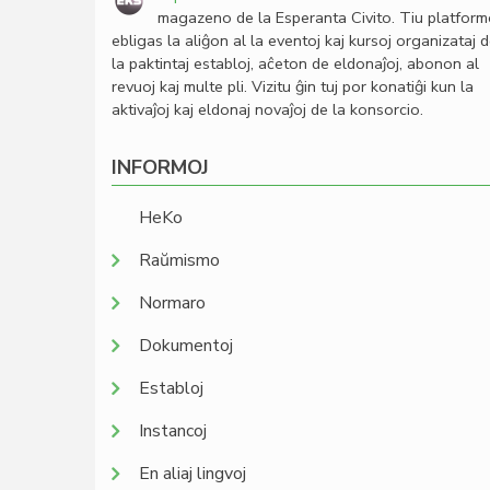
magazeno de la Esperanta Civito. Tiu platfor
ebligas la aliĝon al la eventoj kaj kursoj organizataj 
la paktintaj establoj, aĉeton de eldonaĵoj, abonon al
revuoj kaj multe pli. Vizitu ĝin tuj por konatiĝi kun la
aktivaĵoj kaj eldonaj novaĵoj de la konsorcio.
INFORMOJ
HeKo
Raŭmismo
Normaro
Dokumentoj
Establoj
Instancoj
En aliaj lingvoj