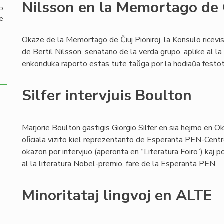
Nilsson en la Memortago de Ĉ
mo
de
Okaze de la Memortago de Ĉiuj Pioniroj, la Konsulo ricev
de Bertil Nilsson, senatano de la verda grupo, aplike al la
enkonduka raporto estas tute taŭga por la hodiaŭa festo
Silfer intervjuis Boulton
Marjorie Boulton gastigis Giorgio Silfer en sia hejmo en O
oﬁciala vizito kiel reprezentanto de Esperanta PEN-Centro. La
okazon por intervjuo (aperonta en “Literatura Foiro”) kaj p
al la literatura Nobel-premio, fare de la Esperanta PEN.
Minoritataj lingvoj en ALTE