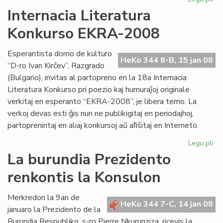
Kv
Internacia Literatura
st
Konkurso EKRA-2008
es
en
Me
Esperantista domo de kulturo
HeKo 344 8-B, 15 jan 08
“D-ro Ivan Kirĉev”, Razgrado
(Bulgario), invitas al partopreno en la 18a Internacia
Literatura Konkurso pri poezio kaj humuraĵoj originale
verkitaj en esperanto “EKRA-2008”, je libera temo. La
verkoj devas esti ĝis nun ne publikigitaj en periodajhoj,
partoprenintaj en aliaj konkursoj aŭ aﬁŝitaj en Interneto.
Legu pli
pri
Int
La burundia Prezidento
Lit
renkontis la Konsulon
Ko
EK
20
Merkredon la 9an de
HeKo 344 7-C, 14 jan 08
januaro la Prezidento de la
Burundia Respubliko, s-ro Pierre Nkurunziza, ricevis la