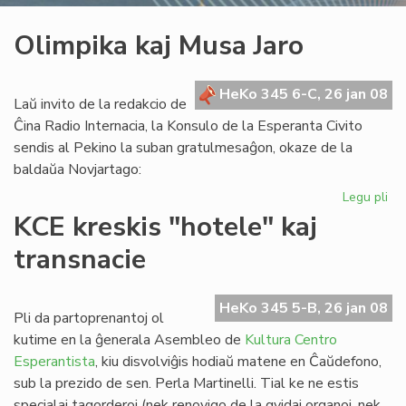
Olimpika kaj Musa Jaro
HeKo 345 6-C, 26 jan 08
Laŭ invito de la redakcio de
Ĉina Radio Internacia, la Konsulo de la Esperanta Civito
sendis al Pekino la suban gratulmesaĝon, okaze de la
baldaŭa Novjartago:
Legu pli
pri
Ol
KCE kreskis "hotele" kaj
kaj
transnacie
Mu
Jar
HeKo 345 5-B, 26 jan 08
Pli da partoprenantoj ol
kutime en la ĝenerala Asembleo de
Kultura Centro
Esperantista
, kiu disvolviĝis hodiaŭ matene en Ĉaŭdefono,
sub la prezido de sen. Perla Martinelli. Tial ke ne estis
specialaj tagorderoj (nek renovigo de la gvidaj organoj, nek