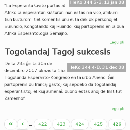
en
HeKo 344 5-B, 13 jan 08
“La Esperanta Civito portas al
Bu
Afriko la esperantan kulturon: nun estas nia vico, afrikumi
tiun kulturon”: tiel komentis unu el la dek ok personoj el
Burundio, Kongolando kaj Ruando, kiuj partoprenis en la dua
Afrika Esperantologia Semajno.
Legu pli
pri
Tr
Togolandaj Tagoj sukcesis
su
la
De la 28a ĝis la 30a de
du
HeKo 344 4-B, 31 dec 08
decembro 2007 okazis la 15a
Af
Togolanda Esperanto-Kongreso en la urbo Aneho. Ĝin
partoprenis du francaj gastoj kaj sepdeko da togolandaj
esperantistoj, el kiuj almenaŭ duono estas anoj de Institut
Zamenhof.
Legu pli
pri
To
Pagination
Ta
Unua
Antaŭa
Paĝo
Paĝo
Paĝo
Paĝo
Aktual
422
423
424
425
426
…
su