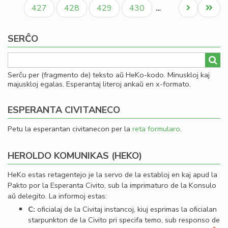
paĝo
paĝo
paĝo
Paĝo
Paĝo
Paĝo
Paĝo
Next
Last
427
428
429
430
…
page
page
SERĈO
Serĉu per (fragmento de) teksto aŭ HeKo-kodo. Minuskloj kaj
majuskloj egalas. Esperantaj literoj ankaŭ en x-formato.
ESPERANTA CIVITANECO
Petu la esperantan civitanecon per la
reta formularo
.
HEROLDO KOMUNIKAS (HEKO)
HeKo estas retagentejo je la servo de la establoj en kaj apud la
Pakto por la Esperanta Civito, sub la imprimaturo de la Konsulo
aŭ delegito. La informoj estas:
C:
oﬁcialaj de la Civitaj instancoj, kiuj esprimas la oﬁcialan
starpunkton de la Civito pri specifa temo, sub responso de