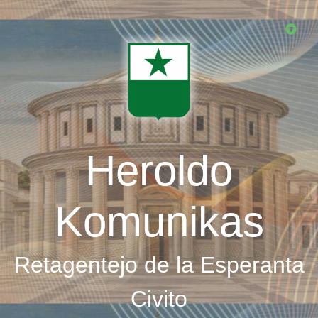
Skip
to
main
content
Heroldo
Komunikas
Retagentejo de la Esperanta
Civito