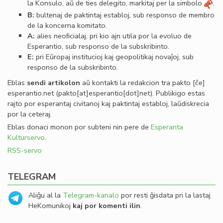
la Konsulo, aŭ de ties delegito, markitaj per la simbolo
.
B:
bultenaj de paktintaj establoj, sub responso de membro
de la koncerna komitato.
A:
alies neoﬁcialaj, pri kio ajn utila por la evoluo de
Esperantio, sub responso de la subskribinto.
E:
pri Eŭropaj institucioj kaj geopolitikaj novaĵoj, sub
responso de la subskribinto.
Eblas
sendi
artikolon
aŭ kontakti la redakcion tra
pakto
[ĉe]
esperantio
.
net
(pakto[at]esperantio[dot]net)
. Publikigo estas
rajto por esperantaj civitanoj kaj paktintaj establoj, laŭdiskrecia
por la ceteraj.
Eblas donaci monon por subteni nin pere de
Esperanta
Kulturservo
.
RSS-servo
TELEGRAM
Aliĝu al la
Telegram-kanalo
por resti ĝisdata pri la lastaj
HeKomunikoj
kaj por komenti ilin
.