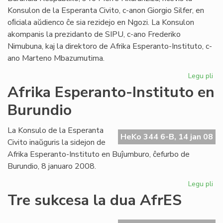
Konsulon de la Esperanta Civito, c-anon Giorgio Silfer, en
oﬁciala aŭdienco ĉe sia rezidejo en Ngozi. La Konsulon
akompanis la prezidanto de SIPU, c-ano Frederiko
Nimubuna, kaj la direktoro de Afrika Esperanto-Instituto, c-
ano Marteno Mbazumutima.
Legu pli
pri
La
Afrika Esperanto-Instituto en
bu
Burundio
Pr
ren
la
La Konsulo de la Esperanta
HeKo 344 6-B, 14 jan 08
Ko
Civito inaŭguris la sidejon de
Afrika Esperanto-Instituto en Buĵumburo, ĉefurbo de
Burundio, 8 januaro 2008.
Legu pli
pri
Afr
Tre sukcesa la dua AfrES
Es
Ins