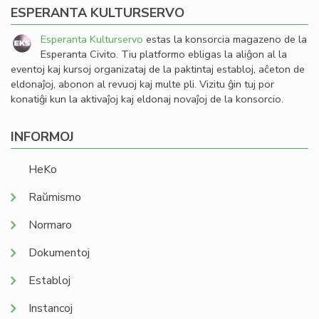
ESPERANTA KULTURSERVO
Esperanta Kulturservo
estas la konsorcia magazeno de la
Esperanta Civito. Tiu platformo ebligas la aliĝon al la
eventoj kaj kursoj organizataj de la paktintaj establoj, aĉeton de
eldonaĵoj, abonon al revuoj kaj multe pli. Vizitu ĝin tuj por
konatiĝi kun la aktivaĵoj kaj eldonaj novaĵoj de la konsorcio.
INFORMOJ
HeKo
Raŭmismo
Normaro
Dokumentoj
Establoj
Instancoj