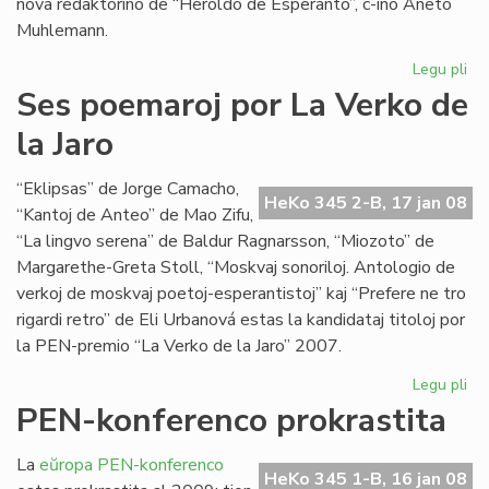
nova redaktorino de “Heroldo de Esperanto”, c-ino Aneto
Muhlemann.
Legu pli
pri
La
Ses poemaroj por La Verko de
int
la Jaro
al
Cl
Pir
“Eklipsas” de Jorge Camacho,
HeKo 345 2-B, 17 jan 08
“Kantoj de Anteo” de Mao Zifu,
“La lingvo serena” de Baldur Ragnarsson, “Miozoto” de
Margarethe-Greta Stoll, “Moskvaj sonoriloj. Antologio de
verkoj de moskvaj poetoj-esperantistoj” kaj “Prefere ne tro
rigardi retro” de Eli Urbanová estas la kandidataj titoloj por
la PEN-premio “La Verko de la Jaro” 2007.
Legu pli
pri
Se
PEN-konferenco prokrastita
po
po
La
eŭropa PEN-konferenco
La
HeKo 345 1-B, 16 jan 08