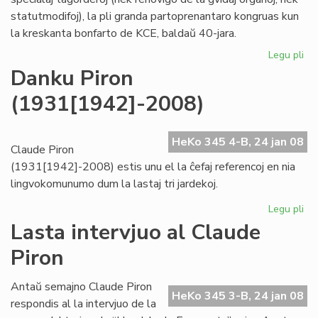
statutmodifoj), la pli granda partoprenantaro kongruas kun
la kreskanta bonfarto de KCE, baldaŭ 40-jara.
Legu pli
pri
KC
Danku Piron
kre
(1931[1942]-2008)
"ho
kaj
tr
HeKo 345 4-B, 24 jan 08
Claude Piron
(1931[1942]-2008) estis unu el la ĉefaj referencoj en nia
lingvokomunumo dum la lastaj tri jardekoj.
Legu pli
pri
Da
Lasta intervjuo al Claude
Pir
Piron
(1
Antaŭ semajno Claude Piron
HeKo 345 3-B, 24 jan 08
respondis al la intervjuo de la