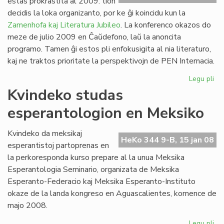
estas prokrastita al 2009: tion
Ve
decidis la loka organizanto, por ke ĝi koincidu kun la
de
Zamenhofa kaj Literatura Jubileo
. La konferenco okazos do
la
meze de julio 2009 en Ĉaŭdefono, laŭ la anoncita
Jar
programo. Tamen ĝi estos pli enfokusigita al nia literaturo,
kaj ne traktos prioritate la perspektivojn de PEN Internacia.
Legu pli
pri
PE
Kvindeko studas
ko
esperantologion en Meksiko
pro
Kvindeko da meksikaj
HeKo 344 9-B, 15 jan 08
esperantistoj partoprenas en
la perkoresponda kurso prepare al la unua Meksika
Esperantologia Seminario, organizata de Meksika
Esperanto-Federacio kaj Meksika Esperanto-Instituto
okaze de la landa kongreso en Aguascalientes, komence de
majo 2008.
Legu pli
pri