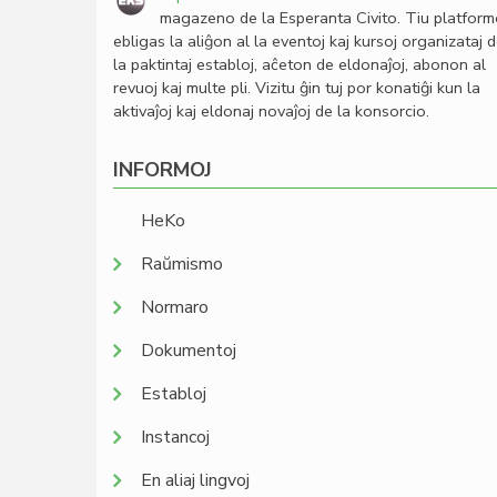
magazeno de la Esperanta Civito. Tiu platfor
ebligas la aliĝon al la eventoj kaj kursoj organizataj 
la paktintaj establoj, aĉeton de eldonaĵoj, abonon al
revuoj kaj multe pli. Vizitu ĝin tuj por konatiĝi kun la
aktivaĵoj kaj eldonaj novaĵoj de la konsorcio.
INFORMOJ
HeKo
Raŭmismo
Normaro
Dokumentoj
Establoj
Instancoj
En aliaj lingvoj