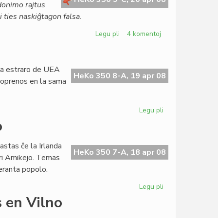
ŭdonimo rajtus
 ties naskiĝtagon falsa.
Legu pli
pri
4 komentoj
Alta
deliktorisko
en
 la estraro de UEA
virtuala
HeKo 350 8-A, 19 apr 08
artoprenos en la sama
komunumo
Legu pli
pri
En
o
Litovio
unika
astas ĉe la Irlanda
kongreso
HeKo 350 7-A, 18 apr 08
pri Amikejo. Temas
peranta popolo.
Legu pli
pri
Amikejo
 en Vilno
en
la