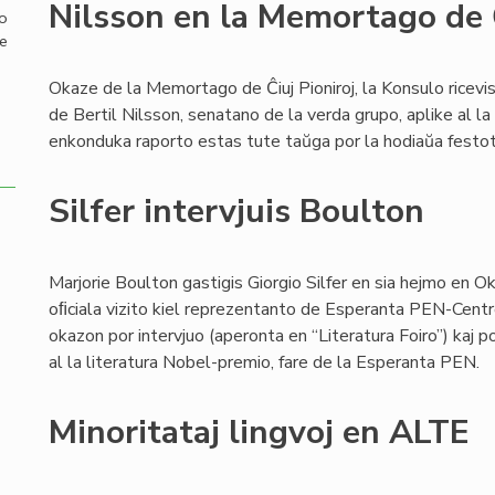
Nilsson en la Memortago de Ĉ
mo
de
Okaze de la Memortago de Ĉiuj Pioniroj, la Konsulo ricev
de Bertil Nilsson, senatano de la verda grupo, aplike al la
enkonduka raporto estas tute taŭga por la hodiaŭa festo
Silfer intervjuis Boulton
Marjorie Boulton gastigis Giorgio Silfer en sia hejmo en O
oﬁciala vizito kiel reprezentanto de Esperanta PEN-Centro. La
okazon por intervjuo (aperonta en “Literatura Foiro”) kaj p
al la literatura Nobel-premio, fare de la Esperanta PEN.
Minoritataj lingvoj en ALTE