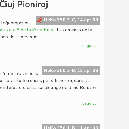
Represo
iuj Pioniroj
de
HdE
4:2008
HeKo 350 3-C, 14 apr 08
is leĝoproponon
artikolo 8 de la Konstitucio
. La komenco de la
tago de Esperantio.
Legu pli
pri
Nilsson
en
la
Memortago
HeKo 350 2-B, 12 apr 08
ksfordo, okaze de lia
de
 vizito, kiu daŭris pli ol tri horojn, donis la
Ĉiuj
or interparolo pri la kandidatigo de d-ino Boulton
Pioniroj
Legu pli
pri
Silfer
intervjuis
Boulton
HeKo 350 1-B, 11 apr 08