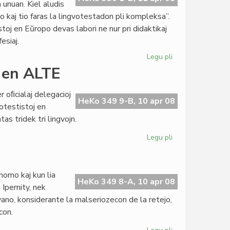
unuan. Kiel aludis
 kaj tio faras la lingvotestadon pli kompleksa”.
toj en Eŭropo devas labori ne nur pri didaktikaj
esiaj.
Legu pli
pri
Minoritataj
 en ALTE
lingvoj
en
er oﬁcialaj delegacioj
ALTE
HeKo 349 9-B, 10 apr 08
otestistoj en
as tridek tri lingvojn.
Legu pli
pri
KCE
reprezentas
esperanton
 nomo kaj kun lia
en
HeKo 349 8-A, 10 apr 08
Ipernity, nek
ALTE
ngvano, konsiderante la malseriozecon de la retejo,
con.