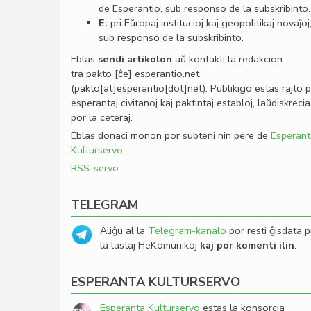
de Esperantio, sub responso de la subskribinto.
E:
pri Eŭropaj institucioj kaj geopolitikaj novaĵoj
sub responso de la subskribinto.
Eblas
sendi
artikolon
aŭ kontakti la redakcion
tra
pakto
[ĉe]
esperantio
.
net
(pakto[at]esperantio[dot]net)
. Publikigo estas rajto 
esperantaj civitanoj kaj paktintaj establoj, laŭdiskrecia
por la ceteraj.
Eblas donaci monon por subteni nin pere de
Esperant
Kulturservo
.
RSS-servo
TELEGRAM
Aliĝu al la
Telegram-kanalo
por resti ĝisdata p
la lastaj HeKomunikoj
kaj por komenti ilin
.
ESPERANTA KULTURSERVO
Esperanta Kulturservo
estas la konsorcia