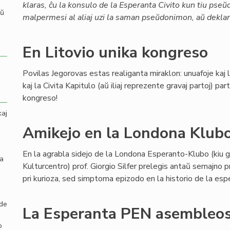
klaras, ĉu la konsulo de la Esperanta Civito kun tiu pse
aŭ
malpermesi al aliaj uzi la saman pseŭdonimon, aŭ deklari
En Litovio unika kongreso
Povilas Jegorovas estas realiganta miraklon: unuafoje kaj
kaj la Civita Kapitulo (aŭ iliaj reprezente gravaj partoj) p
kongreso!
kaj
Amikejo en la Londona Klub
En la agrabla sidejo de la Londona Esperanto-Klubo (kiu g
la
Kulturcentro) prof. Giorgio Silfer prelegis antaŭ semajno 
pri kurioza, sed simptoma epizodo en la historio de la es
 de
La Esperanta PEN asembleos
o