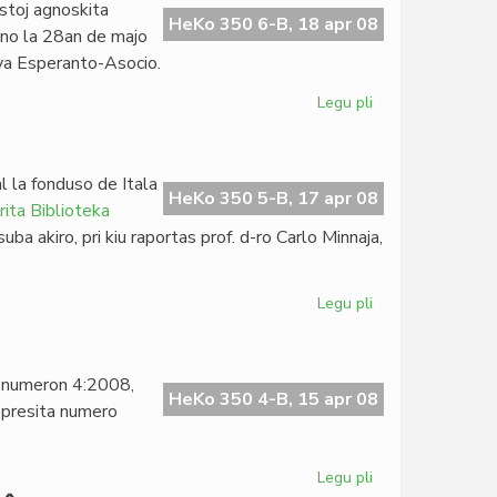
stoj agnoskita
Londona
HeKo 350 6-B, 18 apr 08
lno la 28an de majo
Klubo
ova Esperanto-Asocio.
Legu pli
pri
La
Esperanta
PEN
l la fonduso de Itala
asembleos
HeKo 350 5-B, 17 apr 08
ita Biblioteka
en
ba akiro, pri kiu raportas prof. d-ro Carlo Minnaja,
Vilno
Legu pli
pri
Kreskas
la
pivoto
a numeron 4:2008,
de
HeKo 350 4-B, 15 apr 08
epresita numero
KIBS
Legu pli
pri