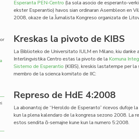
Esperanta PEN-Centro
(la sola asocio de esperanto-verki
ekster Esperantio) havos sian ordinaran Asembleon en Vi
,
2008, okaze de la Ĵurnalista Kongreso organizata de Lit
Kreskas la pivoto de KIBS
por
La Biblioteko de Universitato IULM en Milano, kiu danke a
Interlingvistika Centro estas la pivoto de la
Komuna Integr
a
Sistemo de Esperantio
(KIBS), kreskis lastatempe per la su
membro de la scienca komitato de IIC:
Represo de HdE 4:2008
ri
La abonantoj de “Heroldo de Esperanto” ricevos dufoje l
kun la plena kalendaro de la kongresa sezono 2008. La r
estos sendita ĉi-semajne kune kun la numero 5:2008.