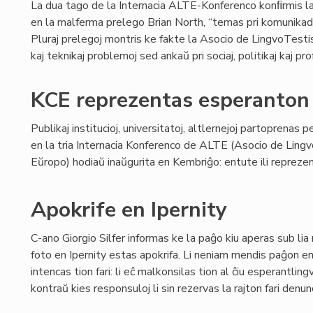
La dua tago de la Internacia ALTE-Konferenco konﬁrmis la 
en la malferma prelego Brian North, “temas pri komunikado
Pluraj prelegoj montris ke fakte la Asocio de LingvoTestis
kaj teknikaj problemoj sed ankaŭ pri sociaj, politikaj kaj prof
KCE reprezentas esperanton
Publikaj institucioj, universitatoj, altlernejoj partoprenas p
en la tria Internacia Konferenco de ALTE (Asocio de Lingv
Eŭropo) hodiaŭ inaŭgurita en Kembriĝo: entute ili reprezent
Apokrife en Ipernity
C-ano Giorgio Silfer informas ke la paĝo kiu aperas sub lia
foto en Ipernity estas apokrifa. Li neniam mendis paĝon en 
intencas tion fari: li eĉ malkonsilas tion al ĉiu esperantli
kontraŭ kies responsuloj li sin rezervas la rajton fari denun