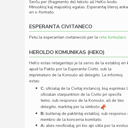
Serĉu per (fragmento de) teksto aŭ HeKo-kodo.
Minuskloj kaj majuskloj egalas. Esperantaj literoj ank
en x-formato.
ESPERANTA CIVITANECO
Petu la esperantan civitanecon per la
reta formularo
.
HEROLDO KOMUNIKAS (HEKO)
HeKo estas retagentejo je la servo de la establoj en 
apud la Pakto por la Esperanta Civito, sub la
imprimaturo de la Konsulo aŭ delegito. La informoj
estas:
C:
oﬁcialaj de la Civitaj instancoj, kiuj esprimas 
oﬁcialan starpunkton de la Civito pri specifa
temo, sub responso de la Konsulo, aŭ de ties
delegito, markitaj per la simbolo
.
B:
bultenaj de paktintaj establoj, sub responso
membro de la koncerna komitato.
A:
alies neoﬁcialaj, pri kio ajn utila por la evolu