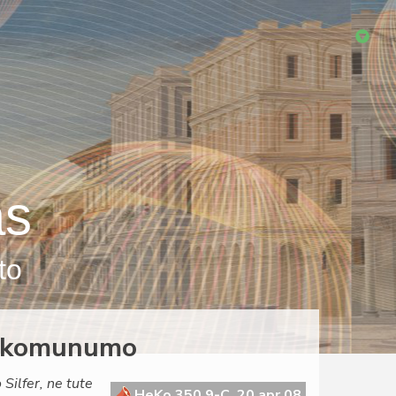
as
to
la komunumo
Silfer, ne tute
HeKo 350 9-C, 20 apr 08