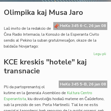
Olimpika kaj Musa Jaro
HeKo 345 6-C, 26 jan 08
Laŭ invito de la redakcio de
Ĉina Radio Internacia, la Konsulo de la Esperanta Civito
sendis al Pekino la suban gratulmesaĝon, okaze de la
baldaŭa Novjartago:
Legu pli
pri
Ol
KCE kreskis "hotele" kaj
kaj
transnacie
Mu
Jar
HeKo 345 5-B, 26 jan 08
Pli da partoprenantoj ol
kutime en la ĝenerala Asembleo de
Kultura Centro
Esperantista
, kiu disvolviĝis hodiaŭ matene en Ĉaŭdefono,
sub la prezido de sen. Perla Martinelli. Tial ke ne estis
specialaj tagorderoj (nek renovigo de la gvidaj organoj, nek