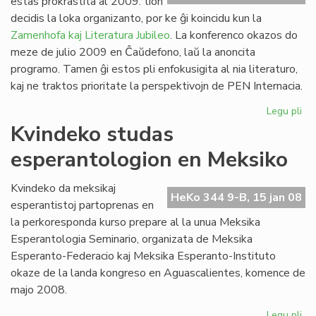
estas prokrastita al 2009: tion
Ve
decidis la loka organizanto, por ke ĝi koincidu kun la
de
Zamenhofa kaj Literatura Jubileo
. La konferenco okazos do
la
meze de julio 2009 en Ĉaŭdefono, laŭ la anoncita
Jar
programo. Tamen ĝi estos pli enfokusigita al nia literaturo,
kaj ne traktos prioritate la perspektivojn de PEN Internacia.
Legu pli
pri
PE
Kvindeko studas
ko
esperantologion en Meksiko
pro
Kvindeko da meksikaj
HeKo 344 9-B, 15 jan 08
esperantistoj partoprenas en
la perkoresponda kurso prepare al la unua Meksika
Esperantologia Seminario, organizata de Meksika
Esperanto-Federacio kaj Meksika Esperanto-Instituto
okaze de la landa kongreso en Aguascalientes, komence de
majo 2008.
Legu pli
pri