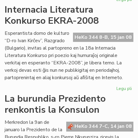
Kv
Internacia Literatura
st
Konkurso EKRA-2008
es
en
Me
Esperantista domo de kulturo
HeKo 344 8-B, 15 jan 08
“D-ro Ivan Kirĉev”, Razgrado
(Bulgario), invitas al partopreno en la 18a Internacia
Literatura Konkurso pri poezio kaj humuraĵoj originale
verkitaj en esperanto “EKRA-2008”, je libera temo. La
verkoj devas esti ĝis nun ne publikigitaj en periodajhoj,
partoprenintaj en aliaj konkursoj aŭ aﬁŝitaj en Interneto.
Legu pli
pri
Int
La burundia Prezidento
Lit
renkontis la Konsulon
Ko
EK
20
Merkredon la 9an de
HeKo 344 7-C, 14 jan 08
januaro la Prezidento de la
Burundia Respubliko, s-ro Pierre Nkurunziza, ricevis la