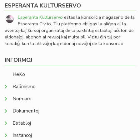
ESPERANTA KULTURSERVO
Esperanta Kulturservo
estas la konsorcia magazeno de la
Esperanta Civito. Tiu platformo ebligas la aliĝon al la
eventoj kaj kursoj organizataj de la paktintaj establoj, aĉeton de
eldonaĵoj, abonon al revuoj kaj multe pli. Vizitu ĝin tuj por
konatiĝi kun la aktivaĵoj kaj eldonaj novaĵoj de la konsorcio.
INFORMOJ
HeKo
Raŭmismo
Normaro
Dokumentoj
Establoj
Instancoj