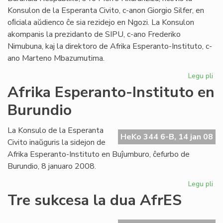
Konsulon de la Esperanta Civito, c-anon Giorgio Silfer, en
oﬁciala aŭdienco ĉe sia rezidejo en Ngozi. La Konsulon
akompanis la prezidanto de SIPU, c-ano Frederiko
Nimubuna, kaj la direktoro de Afrika Esperanto-Instituto, c-
ano Marteno Mbazumutima.
Legu pli
pri
La
Afrika Esperanto-Instituto en
bu
Burundio
Pr
ren
la
La Konsulo de la Esperanta
HeKo 344 6-B, 14 jan 08
Ko
Civito inaŭguris la sidejon de
Afrika Esperanto-Instituto en Buĵumburo, ĉefurbo de
Burundio, 8 januaro 2008.
Legu pli
pri
Afr
Tre sukcesa la dua AfrES
Es
Ins