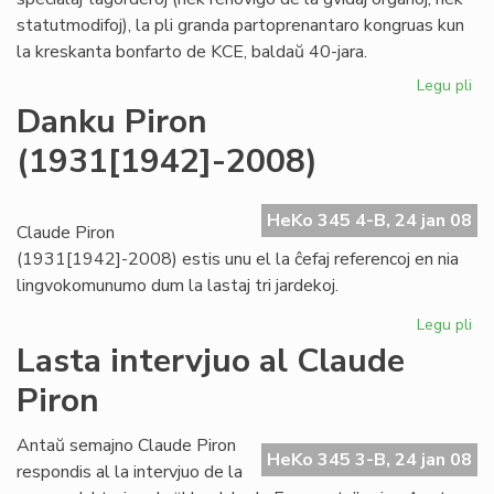
statutmodifoj), la pli granda partoprenantaro kongruas kun
la kreskanta bonfarto de KCE, baldaŭ 40-jara.
Legu pli
pri
KC
Danku Piron
kre
(1931[1942]-2008)
"ho
kaj
tr
HeKo 345 4-B, 24 jan 08
Claude Piron
(1931[1942]-2008) estis unu el la ĉefaj referencoj en nia
lingvokomunumo dum la lastaj tri jardekoj.
Legu pli
pri
Da
Lasta intervjuo al Claude
Pir
Piron
(1
Antaŭ semajno Claude Piron
HeKo 345 3-B, 24 jan 08
respondis al la intervjuo de la