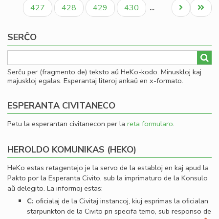
paĝo
paĝo
paĝo
Paĝo
Paĝo
Paĝo
Paĝo
Next
Last
427
428
429
430
…
page
page
SERĈO
Serĉu per (fragmento de) teksto aŭ HeKo-kodo. Minuskloj kaj
majuskloj egalas. Esperantaj literoj ankaŭ en x-formato.
ESPERANTA CIVITANECO
Petu la esperantan civitanecon per la
reta formularo
.
HEROLDO KOMUNIKAS (HEKO)
HeKo estas retagentejo je la servo de la establoj en kaj apud la
Pakto por la Esperanta Civito, sub la imprimaturo de la Konsulo
aŭ delegito. La informoj estas:
C:
oﬁcialaj de la Civitaj instancoj, kiuj esprimas la oﬁcialan
starpunkton de la Civito pri specifa temo, sub responso de