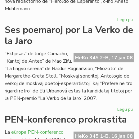
nova redaktorino de “Heroldo de Esperanto”, c-ino Aneto
Muhlemann.
Legu pli
pri
La
Ses poemaroj por La Verko de
int
la Jaro
al
Cl
Pir
“Eklipsas” de Jorge Camacho,
HeKo 345 2-B, 17 jan 08
“Kantoj de Anteo” de Mao Zifu,
“La lingvo serena” de Baldur Ragnarsson, “Miozoto” de
Margarethe-Greta Stoll, “Moskvaj sonoriloj. Antologio de
verkoj de moskvaj poetoj-esperantistoj” kaj “Prefere ne tro
rigardi retro” de Eli Urbanová estas la kandidataj titoloj por
la PEN-premio “La Verko de la Jaro” 2007.
Legu pli
pri
Se
PEN-konferenco prokrastita
po
po
La
eŭropa PEN-konferenco
La
HeKo 345 1-B, 16 jan 08