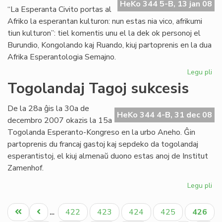
en
HeKo 344 5-B, 13 jan 08
“La Esperanta Civito portas al
Bu
Afriko la esperantan kulturon: nun estas nia vico, afrikumi
tiun kulturon”: tiel komentis unu el la dek ok personoj el
Burundio, Kongolando kaj Ruando, kiuj partoprenis en la dua
Afrika Esperantologia Semajno.
Legu pli
pri
Tr
Togolandaj Tagoj sukcesis
su
la
De la 28a ĝis la 30a de
du
HeKo 344 4-B, 31 dec 08
decembro 2007 okazis la 15a
Af
Togolanda Esperanto-Kongreso en la urbo Aneho. Ĝin
partoprenis du francaj gastoj kaj sepdeko da togolandaj
esperantistoj, el kiuj almenaŭ duono estas anoj de Institut
Zamenhof.
Legu pli
pri
To
Pagination
Ta
Unua
Antaŭa
Paĝo
Paĝo
Paĝo
Paĝo
Aktual
422
423
424
425
426
…
su