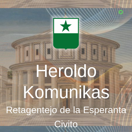
Skip
to
main
content
Heroldo
Komunikas
Retagentejo de la Esperanta
Civito