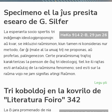
Specimeno el la ĵus presita
esearo de G. Silfer
La esperanta socio spertis tri
HeKo 914 2-B, 29 jun 26
indiĝenajn ideologiproponojn:
aŭ kvar, se inkluzivi raŭmismon, kiun tamen ni konsideras nur
metodo, ĉar ĝi (male al la unuaj tri) ne proponas, aŭ
profetas, palingenezon. Certe praraŭmismaj trajtoj
karakterizas la penson de ĉiuj tri ideologoj, tiel ke ili rajtas
esti antaŭuloj de la raŭmisma fenomeno; sed esti sur la
raŭma vojo ne jam signifas atingi Raŭmon.
Legu pli
pri
Sp
Tri koboldoj en la kovrilo de
el
"Literatura Foiro" 342
la
ĵus
pre
La ĉi-jara promenado de nia