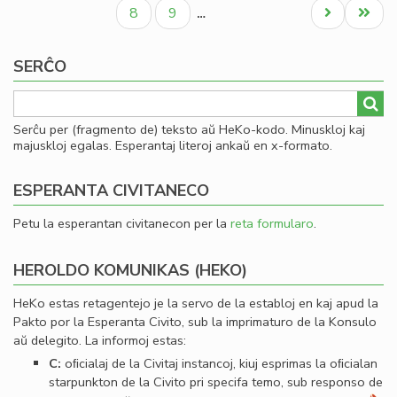
paĝo
paĝo
paĝo
Civ
Paĝo
Paĝo
Next
Last
8
9
…
Es
page
page
Se
SERĈO
Serĉu per (fragmento de) teksto aŭ HeKo-kodo. Minuskloj kaj
majuskloj egalas. Esperantaj literoj ankaŭ en x-formato.
ESPERANTA CIVITANECO
Petu la esperantan civitanecon per la
reta formularo
.
HEROLDO KOMUNIKAS (HEKO)
HeKo estas retagentejo je la servo de la establoj en kaj apud la
Pakto por la Esperanta Civito, sub la imprimaturo de la Konsulo
aŭ delegito. La informoj estas:
C:
oﬁcialaj de la Civitaj instancoj, kiuj esprimas la oﬁcialan
starpunkton de la Civito pri specifa temo, sub responso de