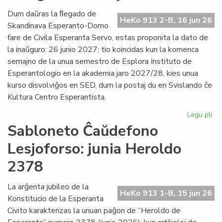
Es
Civ
Dum daŭras la ﬂegado de
HeKo 913 2-B, 16 jun 26
de
Skandinava Esperanto-Domo
Ni
fare de Civila Esperanta Servo, estas proponita la dato de
la inaŭguro: 26 junio 2027; tio koincidas kun la komenca
semajno de la unua semestro de Esplora Instituto de
Esperantologio en la akademia jaro 2027/28, kies unua
kurso disvolviĝos en SED, dum la postaj du en Svislando ĉe
Kultura Centro Esperantista.
Legu pli
pri
Pr
Sabloneto Ĉaŭdefono
la
Lesjoforso: junia Heroldo
da
po
2378
la
in
La arĝenta jubileo de la
en
HeKo 913 1-B, 15 jun 26
Konstitucio de la Esperanta
Les
Civito karakterizas la unuan paĝon de “Heroldo de