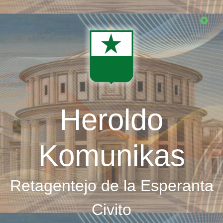
Skip
to
main
content
Heroldo
Komunikas
Retagentejo de la Esperanta
Civito