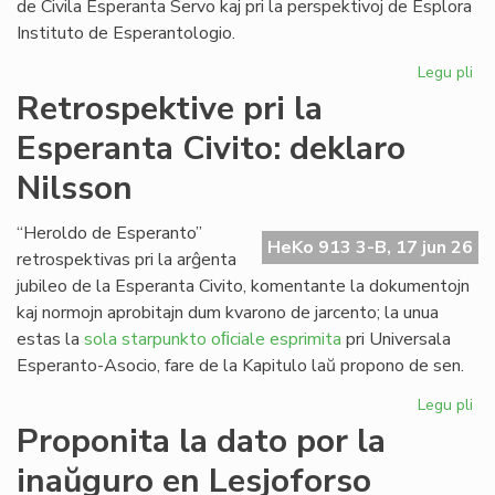
de Civila Esperanta Servo kaj pri la perspektivoj de Esplora
Instituto de Esperantologio.
Legu pli
pri
La
Retrospektive pri la
jun
Esperanta Civito: deklaro
ku
de
Nilsson
la
Kap
“Heroldo de Esperanto”
HeKo 913 3-B, 17 jun 26
retrospektivas pri la arĝenta
jubileo de la Esperanta Civito, komentante la dokumentojn
kaj normojn aprobitajn dum kvarono de jarcento; la unua
estas la
sola starpunkto oﬁciale esprimita
pri Universala
Esperanto-Asocio, fare de la Kapitulo laŭ propono de sen.
Legu pli
pri
Re
Proponita la dato por la
pri
inaŭguro en Lesjoforso
la