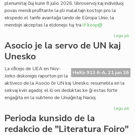
plenumitaj ĉiuj kune 8 julio 2026, libroservoj kaj individuoj
povas mendi proﬁtante la pli malaltajn kostojn pro la
ekspedo el tarife avantaĝa lando de Eŭropa Unio; la
mendojn akceptas la eldonejo tuj tra
lf-koop@
Legu pli
pri
"L
Asocio je la servo de UN kaj
soc
Unesko
his
de
la
La oﬁcejo de UEA en Nov-
HeKo 913 6-A, 21 jun 26
es
Jorko diskonigis raporton pri la
po
aktiveco de la Asocio ĉe UN kaj Unesko, resumebla en la
pr
sekvaj kvin agadoj: el ili oni deduktas ke ĝi estas forte
engaĝita en la subteno de Unuiĝintaj Nacioj.
Legu pli
pri
As
Perioda kunsido de la
je
redakcio de "Literatura Foiro"
la
se