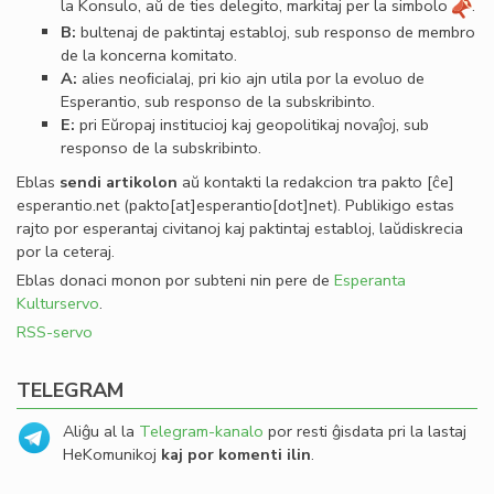
la Konsulo, aŭ de ties delegito, markitaj per la simbolo
.
B:
bultenaj de paktintaj establoj, sub responso de membro
de la koncerna komitato.
A:
alies neoﬁcialaj, pri kio ajn utila por la evoluo de
Esperantio, sub responso de la subskribinto.
E:
pri Eŭropaj institucioj kaj geopolitikaj novaĵoj, sub
responso de la subskribinto.
Eblas
sendi
artikolon
aŭ kontakti la redakcion tra
pakto
[ĉe]
esperantio
.
net
(pakto[at]esperantio[dot]net)
. Publikigo estas
rajto por esperantaj civitanoj kaj paktintaj establoj, laŭdiskrecia
por la ceteraj.
Eblas donaci monon por subteni nin pere de
Esperanta
Kulturservo
.
RSS-servo
TELEGRAM
Aliĝu al la
Telegram-kanalo
por resti ĝisdata pri la lastaj
HeKomunikoj
kaj por komenti ilin
.