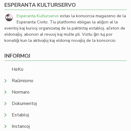
ESPERANTA KULTURSERVO
Esperanta Kulturservo
estas la konsorcia magazeno de la
Esperanta Civito. Tiu platformo ebligas la aliĝon al la
eventoj kaj kursoj organizataj de la paktintaj establoj, aĉeton de
eldonaĵoj, abonon al revuoj kaj multe pli. Vizitu ĝin tuj por
konatiĝi kun la aktivaĵoj kaj eldonaj novaĵoj de la konsorcio.
INFORMOJ
HeKo
Raŭmismo
Normaro
Dokumentoj
Establoj
Instancoj