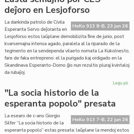
for
deĵoro en Lesjoforso
en
ro
tir
La dankinda patrolo de Civila
HeKo 913 8-B, 23 jun 26
Esperanta Servo deĵoranta en
Lesjoforso estos laŭplane demobilizita ﬁne de junio, post
kvarsemajna intensa agado, paralela al la riparado de la
tegmento en la sendependa vilaeto nomata La Kukolnesto,
fare de faka entrepreno: el la purigado kaj ordigado en la
Skandinava Esperanto-Domo ĝis nun rezultis pluraj kvintaloj
da rubaĵoj.
Legu pli
pri
La
"La socia historio de la
se
esperanta popolo" presata
po
CE
deĵ
La esearo de c-ano Giorgio
HeKo 913 7-B, 22 jun 26
en
Silfer “La socia historio de la
Les
esperanta popolo” estas presata: laŭplane la mendoj estos