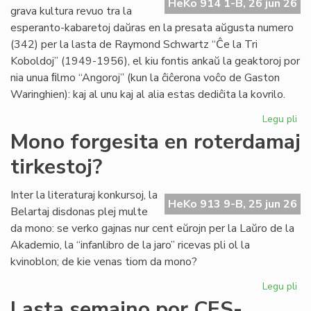
HeKo 914 1-B, 26 jun 26
es
grava kultura revuo tra la
de
esperanto-kabaretoj daŭras en la presata aŭgusta numero
G.
(342) per la lasta de Raymond Schwartz “Ĉe la Tri
Sil
Koboldoj” (1949-1956), el kiu fontis ankaŭ la geaktoroj por
nia unua ﬁlmo “Angoroj” (kun la ĉiĉerona voĉo de Gaston
Waringhien): kaj al unu kaj al alia estas dediĉita la kovrilo.
Legu pli
pri
Tri
Mono forgesita en roterdamaj
ko
tirkestoj?
en
la
kov
Inter la literaturaj konkursoj, la
HeKo 913 9-B, 25 jun 26
de
Belartaj disdonas plej multe
"Li
da mono: se verko gajnas nur cent eŭrojn per la Laŭro de la
Foi
Akademio, la “infanlibro de la jaro” ricevas pli ol la
34
kvinoblon; de kie venas tiom da mono?
Legu pli
pri
Mo
Lasta semajno por CES-