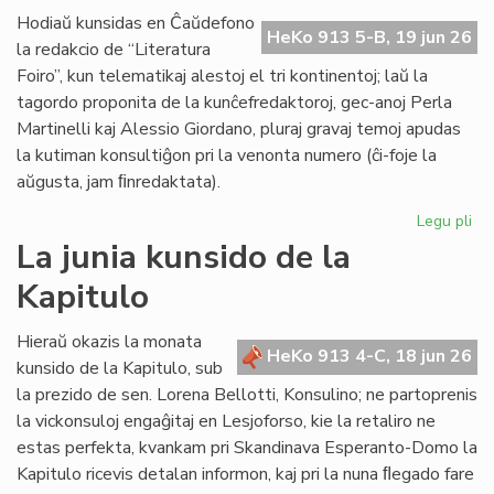
de
Hodiaŭ kunsidas en Ĉaŭdefono
HeKo 913 5-B, 19 jun 26
UN
la redakcio de “Literatura
kaj
Foiro”, kun telematikaj alestoj el tri kontinentoj; laŭ la
Un
tagordo proponita de la kunĉefredaktoroj, gec-anoj Perla
Martinelli kaj Alessio Giordano, pluraj gravaj temoj apudas
la kutiman konsultiĝon pri la venonta numero (ĉi-foje la
aŭgusta, jam ﬁnredaktata).
Legu pli
pri
Pe
La junia kunsido de la
ku
Kapitulo
de
la
re
Hieraŭ okazis la monata
HeKo 913 4-C, 18 jun 26
de
kunsido de la Kapitulo, sub
"Li
la prezido de sen. Lorena Bellotti, Konsulino; ne partoprenis
Foi
la vickonsuloj engaĝitaj en Lesjoforso, kie la retaliro ne
estas perfekta, kvankam pri Skandinava Esperanto-Domo la
Kapitulo ricevis detalan informon, kaj pri la nuna ﬂegado fare