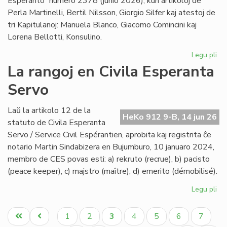
Esperanto” numero 2378 (junio 2026), kun artikoloj de
Perla Martinelli, Bertil Nilsson, Giorgio Silfer kaj atestoj de
tri Kapitulanoj: Manuela Blanco, Giacomo Comincini kaj
Lorena Bellotti, Konsulino.
Legu pli
pri
Sa
La rangoj en Civila Esperanta
Ĉa
Servo
Les
jun
He
Laŭ la artikolo 12 de la
HeKo 912 9-B, 14 jun 26
23
statuto de Civila Esperanta
Servo / Service Civil Espérantien, aprobita kaj registrita ĉe
notario Martin Sindabizera en Bujumburo, 10 januaro 2024,
membro de CES povas esti: a) rekruto (recrue), b) pacisto
(peace keeper), c) majstro (maître), d) emerito (démobilisé).
Legu pli
pri
La
Pagination
ran
Unua
Antaŭa
Paĝo
Paĝo
Aktuala
Paĝo
Paĝo
Paĝo
Paĝo
1
2
3
4
5
6
7
en