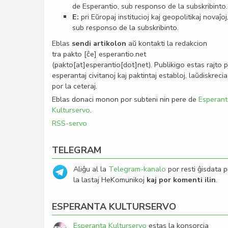
de Esperantio, sub responso de la subskribinto.
E:
pri Eŭropaj institucioj kaj geopolitikaj novaĵoj
sub responso de la subskribinto.
Eblas
sendi
artikolon
aŭ kontakti la redakcion
tra
pakto
[ĉe]
esperantio
.
net
(pakto[at]esperantio[dot]net)
. Publikigo estas rajto 
esperantaj civitanoj kaj paktintaj establoj, laŭdiskrecia
por la ceteraj.
Eblas donaci monon por subteni nin pere de
Esperant
Kulturservo
.
RSS-servo
TELEGRAM
Aliĝu al la
Telegram-kanalo
por resti ĝisdata p
la lastaj HeKomunikoj
kaj por komenti ilin
.
ESPERANTA KULTURSERVO
Esperanta Kulturservo
estas la konsorcia