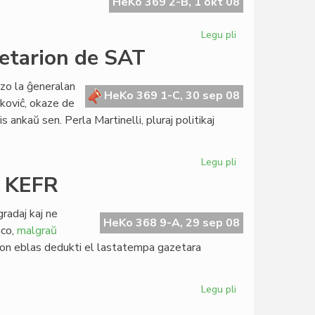
kaj
HeKo 369 2-B, 1 okt 08
la
Esperanta
Legu pli
pri
Civito
"Mare
retarion de SAT
nostrum"
invitis
izo la ĝeneralan
esperanton
HeKo 369 1-C, 30 sep 08
koviĉ, okaze de
s ankaŭ sen. Perla Martinelli, pluraj politikaj
Legu pli
pri
La
r KEFR
Konsulo
renkontis
radaj kaj ne
la
HeKo 368 9-A, 29 sep 08
nco,
malgraŭ
Sekretarion
on eblas dedukti el lastatempa gazetara
de
SAT
Legu pli
pri
ILEI-