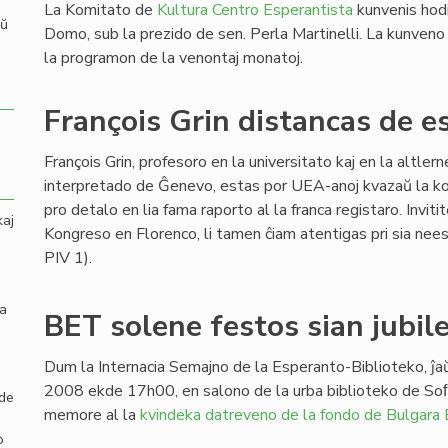
La Komitato de
Kultura Centro Esperantista
kunvenis hod
aŭ
Domo, sub la prezido de sen. Perla Martinelli. La kunveno 
la programon de la venontaj monatoj.
François Grin distancas de e
François Grin, profesoro en la universitato kaj en la altler
interpretado de Ĝenevo, estas por UEA-anoj kvazaŭ la ko
pro detalo en lia fama raporto al la franca registaro. Invit
kaj
Kongreso en Florenco, li tamen ĉiam atentigas pri sia nee
PIV 1).
la
BET solene festos sian jubil
Dum la Internacia Semajno de la Esperanto-Biblioteko, ĵ
2008 ekde 17h00, en salono de la urba biblioteko de So
 de
memore al la
kvindeka datreveno de la fondo de Bulgara
o