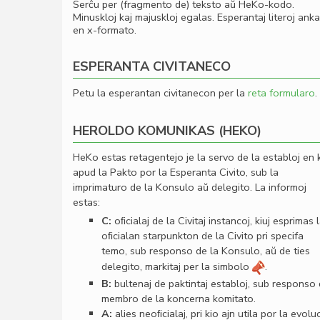
Serĉu per (fragmento de) teksto aŭ HeKo-kodo.
Minuskloj kaj majuskloj egalas. Esperantaj literoj ank
en x-formato.
ESPERANTA CIVITANECO
Petu la esperantan civitanecon per la
reta formularo
.
HEROLDO KOMUNIKAS (HEKO)
HeKo estas retagentejo je la servo de la establoj en 
apud la Pakto por la Esperanta Civito, sub la
imprimaturo de la Konsulo aŭ delegito. La informoj
estas:
C:
oﬁcialaj de la Civitaj instancoj, kiuj esprimas 
oﬁcialan starpunkton de la Civito pri specifa
temo, sub responso de la Konsulo, aŭ de ties
delegito, markitaj per la simbolo
.
B:
bultenaj de paktintaj establoj, sub responso
membro de la koncerna komitato.
A:
alies neoﬁcialaj, pri kio ajn utila por la evolu