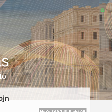
as
to
ojn
HeKo 369 7-B, 5 okt 08