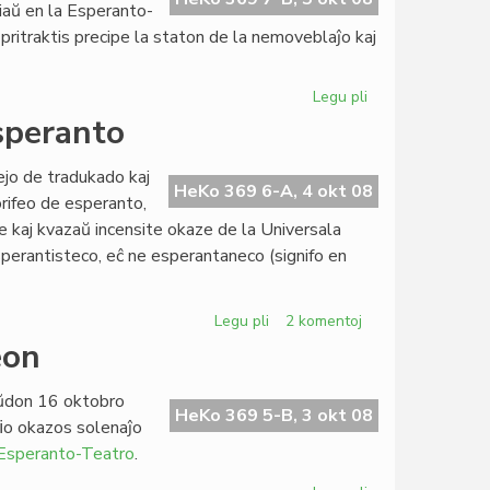
iaŭ en la Esperanto-
pritraktis precipe la staton de la nemoveblaĵo kaj
Legu pli
pri
KCE
speranto
pretas
inviti
nejo de tradukado kaj
du
HeKo 369 6-A, 4 okt 08
rifeo de esperanto,
kongresojn
ite kaj kvazaŭ incensite okaze de la Universala
sperantisteco, eĉ ne esperantaneco (signifo en
Legu pli
pri
2 komentoj
François
eon
Grin
distancas
aŭdon 16 oktobro
de
HeKo 369 5-B, 3 okt 08
ﬁo okazos solenaĵo
esperanto
 Esperanto-Teatro
.