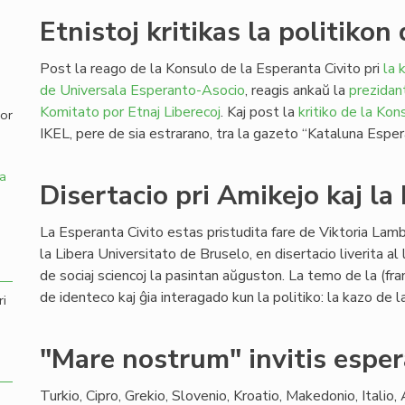
Etnistoj kritikas la politiko
,
Post la reago de la Konsulo de la Esperanta Civito pri
la 
de Universala Esperanto-Asocio
, reagis ankaŭ la
prezidan
Komitato por Etnaj Liberecoj
. Kaj post la
kritiko de la Kon
por
IKEL, pere de sia estrarano, tra la gazeto “Kataluna Esper
a
Disertacio pri Amikejo kaj la
La Esperanta Civito estas pristudita fare de Viktoria Lam
la Libera Universitato de Bruselo, en disertacio liverita a
de sociaj sciencoj la pasintan aŭguston. La temo de la (fran
de identeco kaj ĝia interagado kun la politiko: la kazo d
ri
"Mare nostrum" invitis espe
Turkio, Cipro, Grekio, Slovenio, Kroatio, Makedonio, Italio,