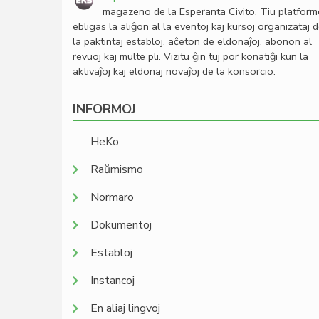
magazeno de la Esperanta Civito. Tiu platfor
ebligas la aliĝon al la eventoj kaj kursoj organizataj 
la paktintaj establoj, aĉeton de eldonaĵoj, abonon al
revuoj kaj multe pli. Vizitu ĝin tuj por konatiĝi kun la
aktivaĵoj kaj eldonaj novaĵoj de la konsorcio.
INFORMOJ
HeKo
Raŭmismo
Normaro
Dokumentoj
Establoj
Instancoj
En aliaj lingvoj