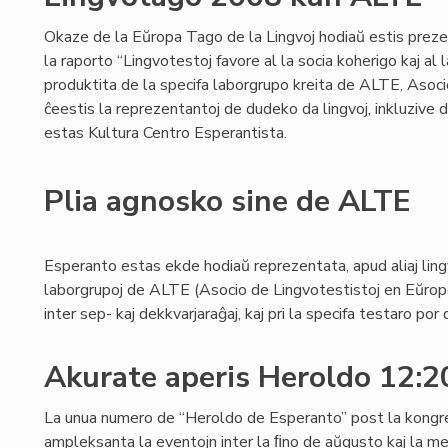
Okaze de la Eŭropa Tago de la Lingvoj hodiaŭ estis preze
la raporto “Lingvotestoj favore al la socia koherigo kaj al l
produktita de la specifa laborgrupo kreita de ALTE, Asoc
ĉeestis la reprezentantoj de dudeko da lingvoj, inkluzive
estas Kultura Centro Esperantista.
Plia agnosko sine de ALTE
Esperanto estas ekde hodiaŭ reprezentata, apud aliaj lingv
laborgrupoj de ALTE (Asocio de Lingvotestistoj en Eŭropo)
inter sep- kaj dekkvarjaraĝaj, kaj pri la specifa testaro por
Akurate aperis Heroldo 12:
La unua numero de “Heroldo de Esperanto” post la kong
ampleksanta la eventojn inter la ﬁno de aŭgusto kaj la 