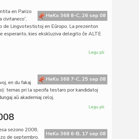
ekzamenoj
restas
ntita en Parizo
ekster
HeKo 368 8-C, 26 sep 08
a civitaneco”,
KEFR
io de Lingvotestistoj en Eŭropo. La prezenton
 de esperanto, kies ekskluziva delegito ĉe ALTE
Legu pli
pri
Lingvotago
2008
kun
ALTE
HeKo 368 7-C, 25 sep 08
oj, en du fakaj
: temas pri la specifa testaro por kandidatoj
 dungaj aŭ akademiaj celoj.
Legu pli
pri
Plia
2008
agnosko
sine
resa sezono 2008,
de
HeKo 368 6-B, 17 sep 08
mezo de septembro,