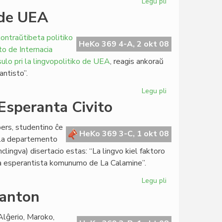
Legu pli
pri
BET
n de UEA
solene
festos
kontraŭtibeta politiko
sian
HeKo 369 4-A, 2 okt 08
to de Internacia
jubileon
sulo pri la lingvopolitiko de UEA
, reagis ankoraŭ
antisto”.
Legu pli
pri
Etnistoj
 Esperanta Civito
kritikas
la
bers, studentino ĉe
politikon
HeKo 369 3-C, 1 okt 08
l la departemento
de
clingva) disertacio estas: “La lingvo kiel faktoro
UEA
e la esperantista komunumo de La Calamine”.
Legu pli
pri
Disertacio
ranton
pri
Amikejo
 Alĝerio, Maroko,