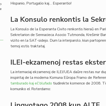
Hispanio, Portugalio kaj… Esperantio!
mo
de
La Konsulo renkontis la Sek
La Konsulo de la Esperanta Civito renkontis hieraŭ en Par
Sekretarion de Sennacieca Asocio Tutmonda, Kreŝimir Bar
vizito en la SAT-sidejo. Dum la interparolo, kiun partopreni
temoj estis traktataj.
ILEI-ekzamenoj restas ekste
La internaciaj ekzamenoj de ILEI/UEA daŭre restas nur dug
inspiritaj de la moderna Komuna Eŭropa Framo de Refere
tamburado kaj eĉ blufado
tiudirekte komence de 2008. Ti
komuniko el Roterdamo:
Lingvotago 2008 kun ALTE