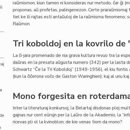
raŭmismon, kiun tamen ni konsideras nur metodo, ĉar ĝi (mal
aŭ
proponas, aŭ profetas, palingenezon. Certe praraŭmismaj tra
tiel ke ili rajtas esti antaŭuloj de la raŭmisma fenomeno; s
Raŭmon.
Tri koboldoj en la kovrilo de
La ĉi-jara promenado de nia grava kultura revuo tra la es
daŭras en la presata aŭgusta numero (342) per la lasta
kaj
Schwartz “Ĉe la Tri Koboldoj” (1949-1956), el kiu fontis 
(kun la ĉiĉerona voĉo de Gaston Waringhien): kaj al unu kaj a
la
Mono forgesita en roterdamaj
Inter la literaturaj konkursoj, la Belartaj disdonas plej mu
gajnas nur cent eŭrojn per la Laŭro de la Akademio, la “infa
 de
ricevas pli ol la kvinoblon; de kie venas tiom da mono?
o