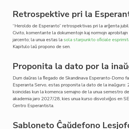
Retrospektive pri la Esperant
“Heroldo de Esperanto” retrospektivas pri la arĝenta jubi
Civito, komentante la dokumentojn kaj normojn aprobitaj
jarcento; la unua estas la
sola starpunkto oﬁciale esprimit
Kapitulo laŭ propono de sen.
Proponita la dato por la ina
Dum daŭras la ﬂegado de Skandinava Esperanto-Domo far
Esperanta Servo, estas proponita la dato de la inaŭguro: 
koincidas kun la komenca semajno de la unua semestro de
akademia jaro 2027/28, kies unua kurso disvolviĝos en SE
Centro Esperantista.
Sabloneto Ĉaŭdefono Lesjofo