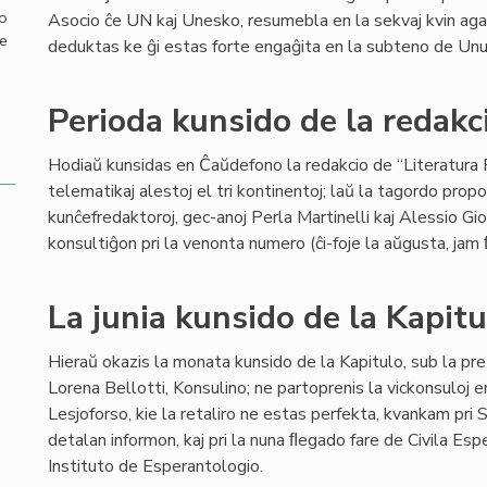
mo
Asocio ĉe UN kaj Unesko, resumebla en la sekvaj kvin agadoj
de
deduktas ke ĝi estas forte engaĝita en la subteno de Unui
Perioda kunsido de la redakci
Hodiaŭ kunsidas en Ĉaŭdefono la redakcio de “Literatura F
telematikaj alestoj el tri kontinentoj; laŭ la tagordo propo
kunĉefredaktoroj, gec-anoj Perla Martinelli kaj Alessio Gi
konsultiĝon pri la venonta numero (ĉi-foje la aŭgusta, jam
La junia kunsido de la Kapitu
Hieraŭ okazis la monata kunsido de la Kapitulo, sub la pre
Lorena Bellotti, Konsulino; ne partoprenis la vickonsuloj e
Lesjoforso, kie la retaliro ne estas perfekta, kvankam pr
detalan informon, kaj pri la nuna ﬂegado fare de Civila Esp
Instituto de Esperantologio.