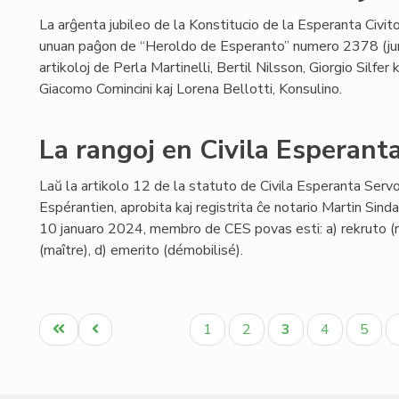
La arĝenta jubileo de la Konstitucio de la Esperanta Civito
unuan paĝon de “Heroldo de Esperanto” numero 2378 (ju
artikoloj de Perla Martinelli, Bertil Nilsson, Giorgio Silfer
Giacomo Comincini kaj Lorena Bellotti, Konsulino.
La rangoj en Civila Esperant
Laŭ la artikolo 12 de la statuto de Civila Esperanta Servo 
Espérantien, aprobita kaj registrita ĉe notario Martin Sin
10 januaro 2024, membro de CES povas esti: a) rekruto (re
(maître), d) emerito (démobilisé).
Pagination
Unua
Antaŭa
Paĝo
Paĝo
Aktuala
Paĝo
Paĝo
1
2
3
4
5
paĝo
paĝo
paĝo