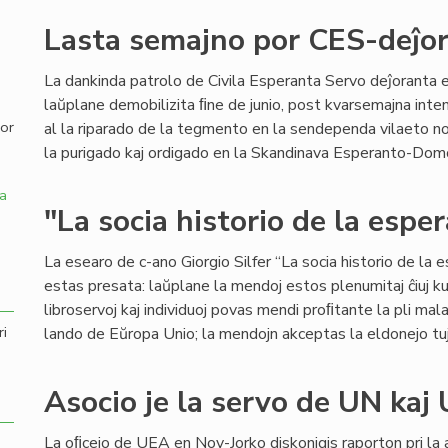
Lasta semajno por CES-deĵor
,
La dankinda patrolo de Civila Esperanta Servo deĵoranta 
laŭplane demobilizita ﬁne de junio, post kvarsemajna inte
por
al la riparado de la tegmento en la sendependa vilaeto n
la purigado kaj ordigado en la Skandinava Esperanto-Domo ĝ
a
"La socia historio de la espe
La esearo de c-ano Giorgio Silfer “La socia historio de la
estas presata: laŭplane la mendoj estos plenumitaj ĉiuj ku
libroservoj kaj individuoj povas mendi proﬁtante la pli mal
ri
lando de Eŭropa Unio; la mendojn akceptas la eldonejo tu
Asocio je la servo de UN kaj
La oﬁcejo de UEA en Nov-Jorko diskonigis raporton pri la 