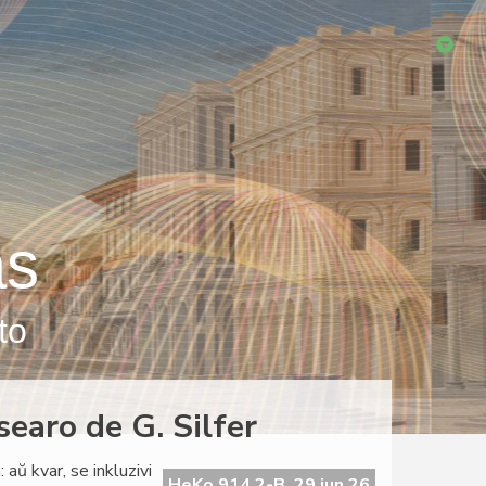
as
to
searo de G. Silfer
 aŭ kvar, se inkluzivi
HeKo 914 2-B, 29 jun 26