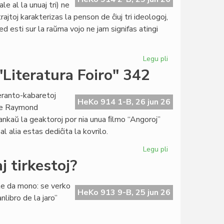
e al la unuaj tri) ne
jtoj karakterizas la penson de ĉiuj tri ideologoj,
ed esti sur la raŭma vojo ne jam signifas atingi
Legu pli
pri
Specimeno
 "Literatura Foiro" 342
el
la
peranto-kabaretoj
ĵus
HeKo 914 1-B, 26 jun 26
 de Raymond
presita
ankaŭ la geaktoroj por nia unua ﬁlmo “Angoroj”
esearo
l alia estas dediĉita la kovrilo.
de
G.
Legu pli
pri
Silfer
Tri
 tirkestoj?
koboldoj
en
lte da mono: se verko
la
HeKo 913 9-B, 25 jun 26
nlibro de la jaro”
kovrilo
de
"Literatura