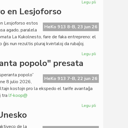
Legu pli
pri
Foiro"
Mono
o en Lesjoforso
342
forgesita
en
en Lesjoforso estos
roterdamaj
HeKo 913 8-B, 23 jun 26
nsa agado, paralela
tirkestoj?
omata La Kukolnesto, fare de faka entrepreno: el
is nun rezultis pluraj kvintaloj da rubaĵoj.
Legu pli
pri
Lasta
ranta popolo" presata
semajno
por
 esperanta popolo”
CES-
HeKo 913 7-B, 22 jun 26
ne 8 julio 2026,
deĵoro
altajn kostojn pro la ekspedo el tarife avantaĝa
en
j tra
lf-koop@
Lesjoforso
Legu pli
pri
"La
 Unesko
socia
historio
aktiveco de la