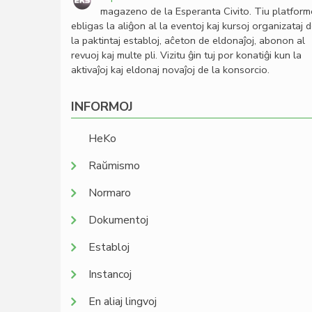
magazeno de la Esperanta Civito. Tiu platfor
ebligas la aliĝon al la eventoj kaj kursoj organizataj 
la paktintaj establoj, aĉeton de eldonaĵoj, abonon al
revuoj kaj multe pli. Vizitu ĝin tuj por konatiĝi kun la
aktivaĵoj kaj eldonaj novaĵoj de la konsorcio.
INFORMOJ
HeKo
Raŭmismo
Normaro
Dokumentoj
Establoj
Instancoj
En aliaj lingvoj