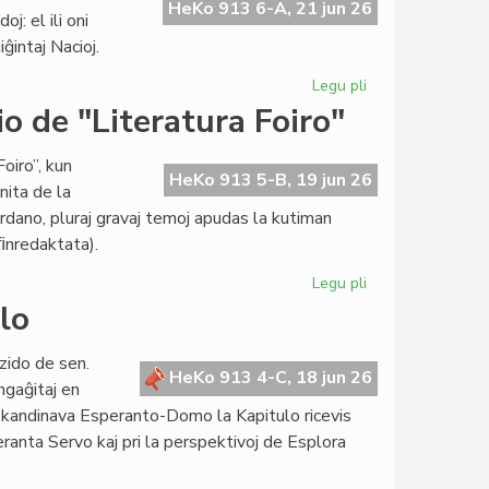
de
HeKo 913 6-A, 21 jun 26
: el ili oni
la
ĝintaj Nacioj.
esperanta
popolo"
Legu pli
pri
presata
Asocio
o de "Literatura Foiro"
je
la
oiro”, kun
servo
HeKo 913 5-B, 19 jun 26
nita de la
de
ordano, pluraj gravaj temoj apudas la kutiman
UN
 ﬁnredaktata).
kaj
Unesko
Legu pli
pri
Perioda
lo
kunsido
de
zido de sen.
la
HeKo 913 4-C, 18 jun 26
ngaĝitaj en
redakcio
i Skandinava Esperanto-Domo la Kapitulo ricevis
de
eranta Servo kaj pri la perspektivoj de Esplora
"Literatura
Foiro"