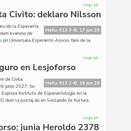
Legu pli
pri
La
a Civito: deklaro Nilsson
junia
kunsido
leo de la Esperanta
de
HeKo 913 3-B, 17 jun 26
n dum kvarono de
la
a
pri Universala Esperanto-Asocio, fare de la
Kapitulo
Legu pli
pri
Retrospektive
ŭguro en Lesjoforso
pri
la
e de Civila
Esperanta
HeKo 913 2-B, 16 jun 26
26 junio 2027; tio
Civito:
 Esplora Instituto de Esperantologio en la
deklaro
D, dum la postaj du en Svislando ĉe Kultura
Nilsson
Legu pli
pri
Proponita
rso: junia Heroldo 2378
la