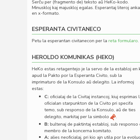
Serĉu per (fragmento de) teksto aŭ HeKo-kodo.
Minuskloj kaj majuskloj egalas. Esperantaj literoj ank
en x-formato.
ESPERANTA CIVITANECO
Petu la esperantan civitanecon per la
reta formularo
.
HEROLDO KOMUNIKAS (HEKO)
HeKo estas retagentejo je la servo de la establoj en 
apud la Pakto por la Esperanta Civito, sub la
imprimaturo de la Konsulo aŭ delegito. La informoj
estas:
C:
oﬁcialaj de la Civitaj instancoj, kiuj esprimas 
oﬁcialan starpunkton de la Civito pri specifa
temo, sub responso de la Konsulo, aŭ de ties
delegito, markitaj per la simbolo
.
B:
bultenaj de paktintaj establoj, sub responso
membro de la koncerna komitato.
A:
alies neoﬁcialaj, pri kio ajn utila por la evolu