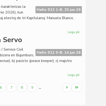
dato
 karakterizas la
por
HeKo 913 1-B, 15 jun 26
nio 2026), kun
la
 kaj atestoj de tri Kapitulanoj: Manuela Blanco,
inaŭguro
en
Lesjoforso
Legu pli
pri
Sabloneto
a Servo
Ĉaŭdefono
Lesjoforso:
/ Service Civil
junia
HeKo 912 9-B, 14 jun 26
dabizera en Bujumburo,
Heroldo
crue), b) pacisto (peace keeper), c) majstro
2378
Legu pli
pri
La
rangoj
Paĝo
Paĝo
Paĝo
Paĝo
Next
Last
6
7
8
9
…
en
page
page
Civila
Esperanta
Servo