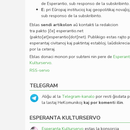
de Esperantio, sub responso de la subskribinto.
E:
pri Eŭropaj institucioj kaj geopolitikaj novaĵoj
sub responso de la subskribinto.
Eblas
sendi
artikolon
aŭ kontakti la redakcion
tra
pakto
[ĉe]
esperantio
.
net
(pakto[at]esperantio[dot]net)
. Publikigo estas rajto 
esperantaj civitanoj kaj paktintaj establoj, laŭdiskrecia
por la ceteraj.
Eblas donaci monon por subteni nin pere de
Esperant
Kulturservo
.
RSS-servo
TELEGRAM
Aliĝu al la
Telegram-kanalo
por resti ĝisdata p
la lastaj HeKomunikoj
kaj por komenti ilin
.
ESPERANTA KULTURSERVO
Esperanta Kulturservo
estas la konsorcia