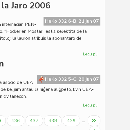
Mikrokredita
 la Jaro 2006
instituto
en
Lomeo
HeKo 332 6-B, 21 jun 07
a internacian PEN-
o. “Hodler en Mostar” estis selektita de la
oloj: la laŭron atribuis la abonantaro de
Legu pli
pri
"Hodler
on
en
Mostar"
Verko
HeKo 332 5-C, 20 jun 07
da asocio de UEA
de
nde ke, jam antaŭ la niĝeria aliĝpeto, kvin UEA-
la
n civitanecon.
Jaro
2006
Legu pli
pri
Plia
landa
tuala
Paĝo
Paĝo
Paĝo
Paĝo
Last
5
436
437
438
439
…
asocio
ĝo
page
en