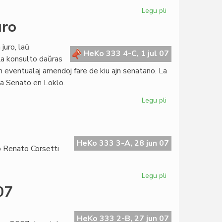
Legu pli
pri
Rekorda
uro
junio
por
juro, laŭ
nia
HeKo 333 4-C, 1 jul 07
 La konsulto daŭras
retejo
n eventualaj amendoj fare de kiu ajn senatano. La
la Senato en Loklo.
Legu pli
pri
Senatokonsulto
pri
familia
juro
HeKo 333 3-A, 28 jun 07
o Renato Corsetti
Legu pli
pri
La
07
23a
horo
de
HeKo 333 2-B, 27 jun 07