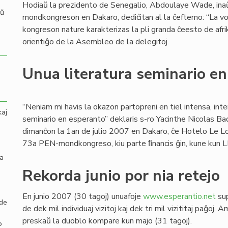
Hodiaŭ la prezidento de Senegalio, Abdoulaye Wade, ina
aŭ
mondkongreson en Dakaro, dediĉitan al la ĉeftemo: “La vor
kongreson nature karakterizas la pli granda ĉeesto de afrikan
orientiĝo de la Asembleo de la delegitoj.
Unua literatura seminario e
“Neniam mi havis la okazon partopreni en tiel intensa, inte
kaj
seminario en esperanto” deklaris s-ro Yacinthe Nicolas Badi
dimanĉon la 1an de julio 2007 en Dakaro, ĉe Hotelo Le L
73a PEN-mondkongreso, kiu parte ﬁnancis ĝin, kune kun L
la
Rekorda junio por nia retejo
En junio 2007 (30 tagoj) unuafoje
www.esperantio.net
sup
 de
de dek mil individuaj vizitoj kaj dek tri mil vizititaj paĝoj
preskaŭ la duoblo kompare kun majo (31 tagoj).
o