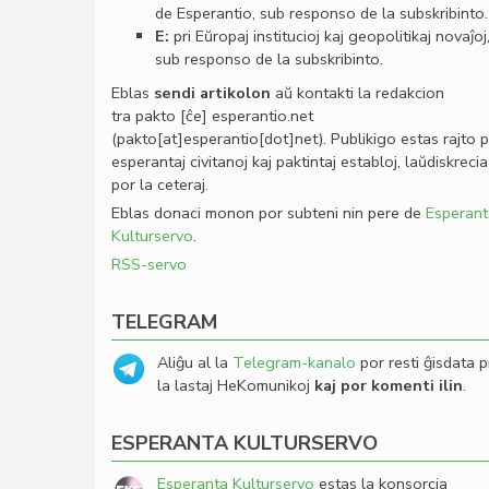
de Esperantio, sub responso de la subskribinto.
E:
pri Eŭropaj institucioj kaj geopolitikaj novaĵoj
sub responso de la subskribinto.
Eblas
sendi
artikolon
aŭ kontakti la redakcion
tra
pakto
[ĉe]
esperantio
.
net
(pakto[at]esperantio[dot]net)
. Publikigo estas rajto 
esperantaj civitanoj kaj paktintaj establoj, laŭdiskrecia
por la ceteraj.
Eblas donaci monon por subteni nin pere de
Esperant
Kulturservo
.
RSS-servo
TELEGRAM
Aliĝu al la
Telegram-kanalo
por resti ĝisdata p
la lastaj HeKomunikoj
kaj por komenti ilin
.
ESPERANTA KULTURSERVO
Esperanta Kulturservo
estas la konsorcia