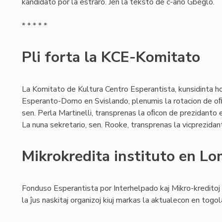
kandidato por la estraro. Jen la teksto de c-ano Gbeglo.
* * * * *
Pli forta la KCE-Komitato
La Komitato de Kultura Centro Esperantista, kunsidinta ho
Esperanto-Domo en Svislando, plenumis la rotacion de oﬁc
sen. Perla Martinelli, transprenas la oﬁcon de prezidanto 
La nuna sekretario, sen. Rooke, transprenas la vicprezidan
Mikrokredita instituto en L
Fonduso Esperantista por Interhelpado kaj Mikro-kreditoj
la ĵus naskitaj organizoj kiuj markas la aktualecon en tog