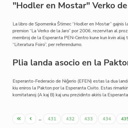
"Hodler en Mostar" Verko de
La libro de Spomenka Ŝtimec “Hodler en Mostar” gajnis l
premion “La Verko de la Jaro” por 2006, rezervitan al proz
membroj de la Esperanta PEN-Centro kune kun kvin aliaj tit
“Literatura Foiro”, per referendumo.
Plia landa asocio en la Pakt
Esperanto-Federacio de Niĝerio (EFEN) estas la dua lan
kiu eniros la Pakton por la Esperanta Civito. Estas rimarki
komitatanoj (A kaj B) kaj unu prezidinto akiris la Esperanta
Pagination
Unua
Antaŭa
Paĝo
Paĝo
Paĝo
Paĝo
Ak
431
432
433
434
43
…
paĝo
paĝo
pa