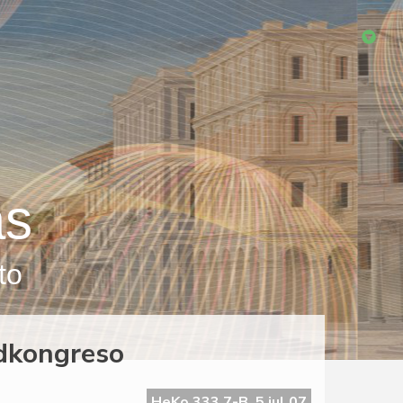
as
to
ndkongreso
HeKo 333 7-B, 5 jul 07