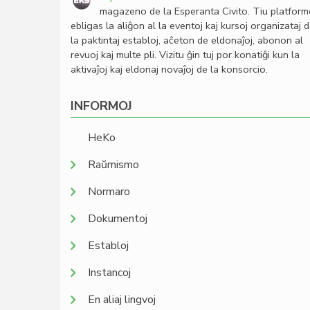
magazeno de la Esperanta Civito. Tiu platfor
ebligas la aliĝon al la eventoj kaj kursoj organizataj 
la paktintaj establoj, aĉeton de eldonaĵoj, abonon al
revuoj kaj multe pli. Vizitu ĝin tuj por konatiĝi kun la
aktivaĵoj kaj eldonaj novaĵoj de la konsorcio.
INFORMOJ
HeKo
Raŭmismo
Normaro
Dokumentoj
Establoj
Instancoj
En aliaj lingvoj