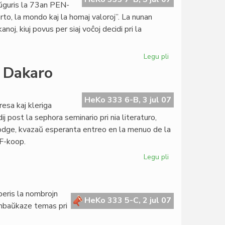
ŭguris la 73an PEN-
to, la mondo kaj la homaj valoroj”. La nunan
oj, kiuj povus per siaj voĉoj decidi pri la
Legu pli
pri
Inaŭgurita
n Dakaro
la
verkistara
mondkongreso
HeKo 333 6-B, 3 jul 07
resa kaj kleriga
j post la sephora seminario pri nia literaturo,
odge, kvazaŭ esperanta entreo en la menuo de la
F-koop.
Legu pli
pri
Unua
literatura
seminario
eris la nombrojn
en
HeKo 333 5-C, 2 jul 07
. Ambaŭkaze temas pri
Dakaro