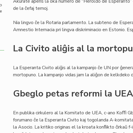
Akurate aperis la oka numero de “Heroldo de Esperanto” 
mo
de la ĉefaj temoj.
de
Nia lingvo ĉe la Rotaria parlamento. La subteno de Esper
Amnestio Internacia pri lingva diskriminacio en Estonio. Esp
La Civito aliĝis al la mortop
La Esperanta Civito aliĝis al la kampanjo ĉe UN por ĝenera
mortopuno. La kampanjo vidas jam la aliĝon de kelkdeko d
Gbeglo petas reformi la UE
En publika cirkulero al la Komitato de UEA, c-ano Koﬃ G
forumano ĉe la Esperanta Civito kaj togolanda A-komitata
la Asocio. La kritiko originas el la kroata konﬂikto ĉirkaŭ 