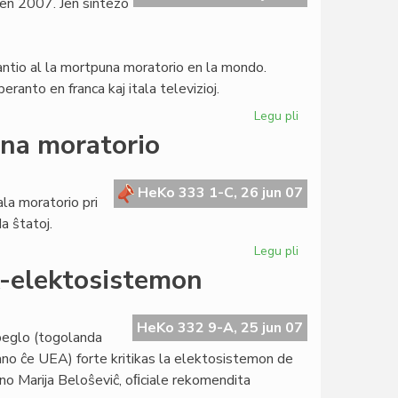
en 2007. Jen sintezo
la
prezidanto
antio al la mortpuna moratorio en la mondo.
eranto en franca kaj itala televizioj.
Legu pli
pri
Heroldo
una moratorio
–
oka
numero
HeKo 333 1-C, 26 jun 07
la moratorio pri
en
a ŝtatoj.
2007
Legu pli
pri
La
A-elektosistemon
Civito
aliĝis
al
HeKo 332 9-A, 25 jun 07
beglo (togolanda
la
no ĉe UEA) forte kritikas la elektosistemon de
mortopuna
f-ino Marija Beloŝeviĉ, oﬁciale rekomendita
moratorio