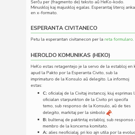
Serĉu per (fragmento de) teksto aŭ HeKo-kodo.
Minuskloj kaj majuskloj egalas. Esperantaj literoj ank
en x-formato.
ESPERANTA CIVITANECO
Petu la esperantan civitanecon per la
reta formularo
.
HEROLDO KOMUNIKAS (HEKO)
HeKo estas retagentejo je la servo de la establoj en 
apud la Pakto por la Esperanta Civito, sub la
imprimaturo de la Konsulo aŭ delegito. La informoj
estas:
C:
oﬁcialaj de la Civitaj instancoj, kiuj esprimas 
oﬁcialan starpunkton de la Civito pri specifa
temo, sub responso de la Konsulo, aŭ de ties
delegito, markitaj per la simbolo
.
B:
bultenaj de paktintaj establoj, sub responso
membro de la koncerna komitato.
A:
alies neoﬁcialaj, pri kio ajn utila por la evolu