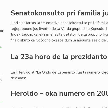
,
Senatokonsulto pri familia j
Hodiaŭ startas la telematika senatokonsulto pri la familia 
leĝopropono ĵus liverita de la Verda grupo al la Konsulo.
por
tridek tagojn, kaj ekzamenas la detalojn de la propono, ku
ﬁna diskuto kaj voĉdono okazos dum la aŭgusta sesio de 
a
La 23a horo de la prezidanto
En intervjuo al “La Ondo de Esperanto”, lasta numero, d-r
deklaras:
ri
Heroldo – oka numero en 20