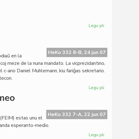
Legu pli
pri
Gbeglo
petas
reformi
la
HeKo 332 8-B, 24 jun 07
diaŭ en la
UEA-
oj meze de la nuna mandato. La vicprezidantino,
elektosistemon
el c-ano Daniel Muhlemann, kiu fariĝas sekretario.
tecon.
Legu pli
pri
Pli
omeo
forta
la
KCE-
HeKo 332 7-A, 22 jun 07
 (FEIM) estas unu el
Komitato
olanda esperanto-medio.
Legu pli
pri