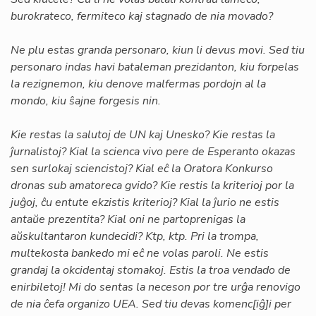
burokrateco, fermiteco kaj stagnado de nia movado?
Ne plu estas granda personaro, kiun li devus movi. Sed tiu
personaro indas havi bataleman prezidanton, kiu forpelas
la rezignemon, kiu denove malfermas pordojn al la
mondo, kiu ŝajne forgesis nin.
Kie restas la salutoj de UN kaj Unesko? Kie restas la
ĵurnalistoj? Kial la scienca vivo pere de Esperanto okazas
sen surlokaj sciencistoj? Kial eĉ la Oratora Konkurso
dronas sub amatoreca gvido? Kie restis la kriterioj por la
juĝoj, ĉu entute ekzistis kriterioj? Kial la ĵurio ne estis
antaŭe prezentita? Kial oni ne partoprenigas la
aŭskultantaron kundecidi? Ktp, ktp. Pri la trompa,
multekosta bankedo mi eĉ ne volas paroli. Ne estis
grandaj la okcidentaj stomakoj. Estis la troa vendado de
enirbiletoj! Mi do sentas la neceson por tre urĝa renovigo
de nia ĉefa organizo UEA. Sed tiu devas komenc[iĝ]i per