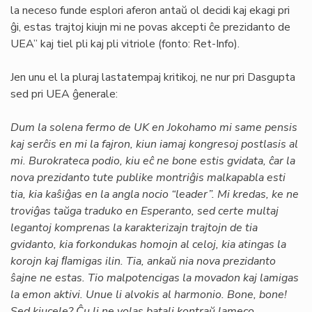
la neceso funde esplori aferon antaŭ ol decidi kaj ekagi pri
ĝi, estas trajtoj kiujn mi ne povas akcepti ĉe prezidanto de
UEA” kaj tiel pli kaj pli vitriole (fonto: Ret-Info).
Jen unu el la pluraj lastatempaj kritikoj, ne nur pri Dasgupta
sed pri UEA ĝenerale:
Dum la solena fermo de UK en Jokohamo mi same pensis
kaj serĉis en mi la fajron, kiun iamaj kongresoj postlasis al
mi. Burokrateca podio, kiu eĉ ne bone estis gvidata, ĉar la
nova prezidanto tute publike montriĝis malkapabla esti
tia, kia kaŝiĝas en la angla nocio “leader”. Mi kredas, ke ne
troviĝas taŭga traduko en Esperanto, sed certe multaj
legantoj komprenas la karakterizajn trajtojn de tia
gvidanto, kia forkondukas homojn al celoj, kia atingas la
korojn kaj ﬂamigas ilin. Tia, ankaŭ nia nova prezidanto
ŝajne ne estas. Tio malpotencigas la movadon kaj lamigas
la emon aktivi. Unue li alvokis al harmonio. Bone, bone!
Sed kiucele? Ĉu li ne volas batali kontraŭ lameco,