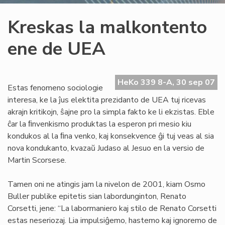
Kreskas la malkontento
ene de UEA
HeKo 339 8-A, 30 sep 07
Estas fenomeno sociologie
interesa, ke la ĵus elektita prezidanto de UEA tuj ricevas
akrajn kritikojn, ŝajne pro la simpla fakto ke li ekzistas. Eble
ĉar la ﬁnvenkismo produktas la esperon pri mesio kiu
kondukos al la ﬁna venko, kaj konsekvence ĝi tuj veas al sia
nova kondukanto, kvazaŭ Judaso al Jesuo en la versio de
Martin Scorsese.
Tamen oni ne atingis jam la nivelon de 2001, kiam Osmo
Buller publike epitetis sian labordunginton, Renato
Corsetti, jene: “La labormaniero kaj stilo de Renato Corsetti
estas neseriozaj. Lia impulsiĝemo, hastemo kaj ignoremo de