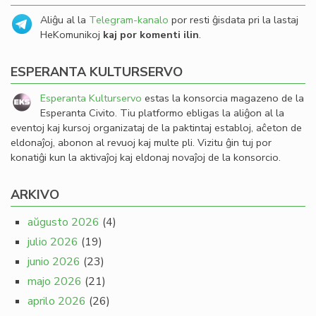
Aliĝu al la
Telegram-kanalo
por resti ĝisdata pri la lastaj
HeKomunikoj
kaj por komenti ilin
.
ESPERANTA KULTURSERVO
Esperanta Kulturservo
estas la konsorcia magazeno de la
Esperanta Civito. Tiu platformo ebligas la aliĝon al la
eventoj kaj kursoj organizataj de la paktintaj establoj, aĉeton de
eldonaĵoj, abonon al revuoj kaj multe pli. Vizitu ĝin tuj por
konatiĝi kun la aktivaĵoj kaj eldonaj novaĵoj de la konsorcio.
ARKIVO
aŭgusto 2026
(4)
julio 2026
(19)
junio 2026
(23)
majo 2026
(21)
aprilo 2026
(26)