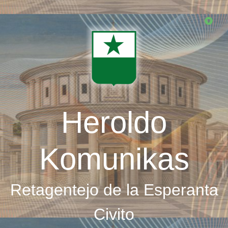
Skip
to
main
content
Heroldo
Komunikas
Retagentejo de la Esperanta
Civito