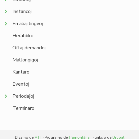
Instancoj
En aliaj lingvoj
Heraldiko
Oftaj demandoj
Mallongigoj
Kantaro
Eventoj
Periodaĵoj
Terminaro
Dizajno de
MTT
· Programo de
Tramontána
· Funkcio de
Drupal