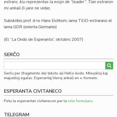
estraro, kiu reprezentas la ecojn de “leader”. Tian estraron
mi ankaŭ ĉi-jare ne vidas.
Subskribis prof. d-ro Hans Eichhorn, iama TEJO-estrarano el
iama GDR (orienta Germanio)
(El “La Ondo de Esperanto”, oktobro 2007)
SERĈO
Serĉu per (fragmento de) teksto aŭ HeKo-kodo. Minuskloj kaj
majuskloj egalas. Esperantaj literoj ankaŭ en x-formato.
ESPERANTA CIVITANECO
Petu la esperantan civitanecon per la
reta formularo
.
TELEGRAM