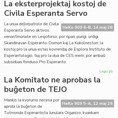
La
La eksterprojektaj kostoj de
te
Civila Esperanta Servo
en
Les
tuj
La unua deĵorpatrolo de Civila
HeKo 909 6-B, 14 maj 26
rip
Esperanta Servo aktivos
venontmonate en Lesjoforso, por ripari, purigi, ordigi
Skandinavan Esperanto-Domon kaj La Kukolneston; la
kostoj pro la unua estas kovrendaj de Esplora Instituto de
Esperantologio, tiuj pro la dua de CES mem; por ambaŭ
subsiduas fonduso Pro Esperanto.
Legu pli
pri
La
La Komitato ne aprobas la
eks
buĝeton de TEJO
kos
de
Civ
Mankis la kvorumo necesa por
HeKo 909 5-A, 12 maj 26
Es
aprobi la buĝeton de
Se
Tutmonda Esperantista Junulara Organizo, kvankam