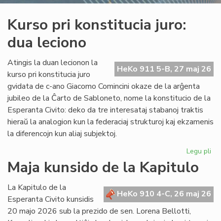
Kurso pri konstitucia juro:
dua leciono
Atingis la duan lecionon la
HeKo 911 5-B, 27 maj 26
kurso pri konstitucia juro
gvidata de c-ano Giacomo Comincini okaze de la arĝenta
jubileo de la Ĉarto de Sabloneto, nome la konstitucio de la
Esperanta Civito: deko da tre interesataj stabanoj traktis
hieraŭ la analogion kun la federaciaj strukturoj kaj ekzamenis
la diferencojn kun aliaj subjektoj.
Legu pli
pri
Ku
Maja kunsido de la Kapitulo
pri
kon
La Kapitulo de la
jur
HeKo 910 4-C, 26 maj 26
Esperanta Civito kunsidis
du
20 majo 2026 sub la prezido de sen. Lorena Bellotti,
lec