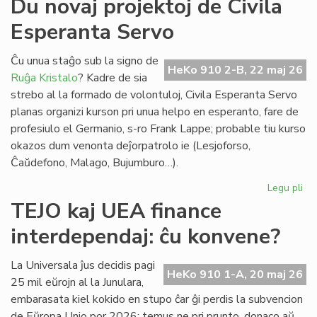
Du novaj projektoj de Civila
ma
Esperanta Servo
He
(2
om
Ĉu unua staĝo sub la signo de
HeKo 910 2-B, 22 maj 26
al
Ruĝa Kristalo
? Kadre de sia
Ber
strebo al la formado de volontuloj, Civila Esperanta Servo
Ni
planas organizi kurson pri unua helpo en esperanto, fare de
profesiulo el Germanio, s-ro Frank Lappe; probable tiu kurso
okazos dum venonta deĵorpatrolo ie (Lesjoforso,
Ĉaŭdefono, Malago, Bujumburo…).
Legu pli
pri
Du
TEJO kaj UEA finance
no
interdependaj: ĉu konvene?
pro
de
Civ
La Universala ĵus decidis pagi
HeKo 910 1-A, 20 maj 26
Es
25 mil eŭrojn al la Junulara,
Se
embarasata kiel kokido en stupo ĉar ĝi perdis la subvencion
de Eŭropa Unio por 2026: temus ne pri prunto, donaco aŭ