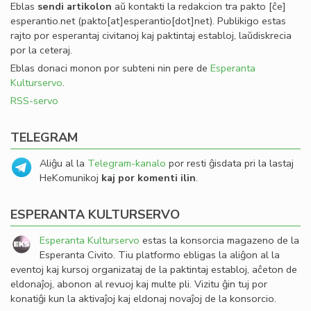
Eblas
sendi
artikolon
aŭ kontakti la redakcion tra
pakto
[ĉe]
esperantio
.
net
(pakto[at]esperantio[dot]net)
. Publikigo estas
rajto por esperantaj civitanoj kaj paktintaj establoj, laŭdiskrecia
por la ceteraj.
Eblas donaci monon por subteni nin pere de
Esperanta
Kulturservo
.
RSS-servo
TELEGRAM
Aliĝu al la
Telegram-kanalo
por resti ĝisdata pri la lastaj
HeKomunikoj
kaj por komenti ilin
.
ESPERANTA KULTURSERVO
Esperanta Kulturservo
estas la konsorcia magazeno de la
Esperanta Civito. Tiu platformo ebligas la aliĝon al la
eventoj kaj kursoj organizataj de la paktintaj establoj, aĉeton de
eldonaĵoj, abonon al revuoj kaj multe pli. Vizitu ĝin tuj por
konatiĝi kun la aktivaĵoj kaj eldonaj novaĵoj de la konsorcio.