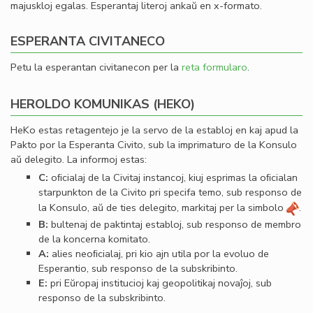
majuskloj egalas. Esperantaj literoj ankaŭ en x-formato.
ESPERANTA CIVITANECO
Petu la esperantan civitanecon per la
reta formularo
.
HEROLDO KOMUNIKAS (HEKO)
HeKo estas retagentejo je la servo de la establoj en kaj apud la
Pakto por la Esperanta Civito, sub la imprimaturo de la Konsulo
aŭ delegito. La informoj estas:
C:
oﬁcialaj de la Civitaj instancoj, kiuj esprimas la oﬁcialan
starpunkton de la Civito pri specifa temo, sub responso de
la Konsulo, aŭ de ties delegito, markitaj per la simbolo
.
B:
bultenaj de paktintaj establoj, sub responso de membro
de la koncerna komitato.
A:
alies neoﬁcialaj, pri kio ajn utila por la evoluo de
Esperantio, sub responso de la subskribinto.
E:
pri Eŭropaj institucioj kaj geopolitikaj novaĵoj, sub
responso de la subskribinto.