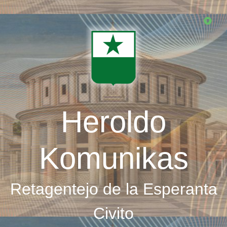
Skip
to
main
content
Heroldo
Komunikas
Retagentejo de la Esperanta
Civito