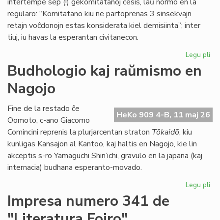
intertempe sep (!) gekomitatanoj ĉesis, laŭ normo en la
regularo: “Komitatano kiu ne partoprenas 3 sinsekvajn
retajn voĉdonojn estas konsiderata kiel demisiinta”; inter
tiuj, iu havas la esperantan civitanecon.
Legu pli
pri
La
Budhologio kaj raŭmismo en
Ko
Nagojo
ne
ap
la
Fine de la restado ĉe
HeKo 909 4-B, 11 maj 26
bu
Oomoto, c-ano Giacomo
de
Comincini reprenis la plurjarcentan straton
Tōkaidō
, kiu
TE
kunligas Kansajon al Kantoo, kaj haltis en Nagojo, kie lin
akceptis s-ro Yamaguchi Shin’ichi, gravulo en la japana (kaj
internacia) budhana esperanto-movado.
Legu pli
pri
Bu
Impresa numero 341 de
kaj
"Literatura Foiro"
ra