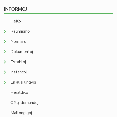
INFORMOJ
HeKo
Raŭmismo
Normaro
Dokumentoj
Establoj
Instancoj
En aliaj lingvoj
Heraldiko
Oftaj demandoj
Mallongigoj