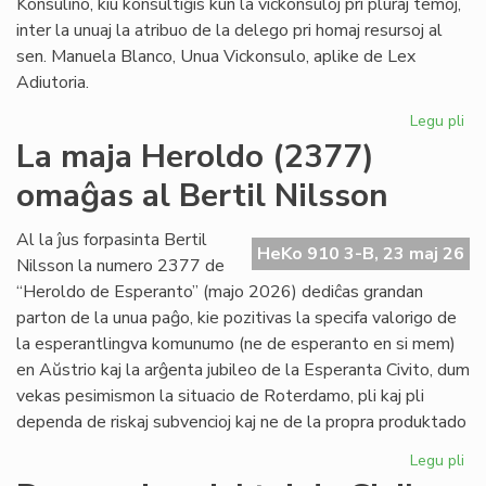
Konsulino, kiu konsultiĝis kun la vickonsuloj pri pluraj temoj,
inter la unuaj la atribuo de la delego pri homaj resursoj al
sen. Manuela Blanco, Unua Vickonsulo, aplike de Lex
Adiutoria.
Legu pli
pri
Ma
La maja Heroldo (2377)
ku
omaĝas al Bertil Nilsson
de
la
Kap
Al la ĵus forpasinta Bertil
HeKo 910 3-B, 23 maj 26
Nilsson la numero 2377 de
“Heroldo de Esperanto” (majo 2026) dediĉas grandan
parton de la unua paĝo, kie pozitivas la specifa valorigo de
la esperantlingva komunumo (ne de esperanto en si mem)
en Aŭstrio kaj la arĝenta jubileo de la Esperanta Civito, dum
vekas pesimismon la situacio de Roterdamo, pli kaj pli
dependa de riskaj subvencioj kaj ne de la propra produktado
Legu pli
pri
La