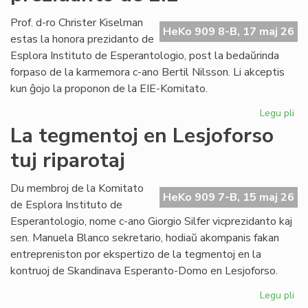
pri
kon
Prof. d-ro Christer Kiselman
HeKo 909 8-B, 17 maj 26
jur
estas la honora prezidanto de
Esplora Instituto de Esperantologio, post la bedaŭrinda
forpaso de la karmemora c-ano Bertil Nilsson. Li akceptis
kun ĝojo la proponon de la EIE-Komitato.
Legu pli
pri
Pro
La tegmentoj en Lesjoforso
Ki
tuj riparotaj
ho
pr
de
Du membroj de la Komitato
HeKo 909 7-B, 15 maj 26
EIE
de Esplora Instituto de
Esperantologio, nome c-ano Giorgio Silfer vicprezidanto kaj
sen. Manuela Blanco sekretario, hodiaŭ akompanis fakan
entrepreniston por ekspertizo de la tegmentoj en la
kontruoj de Skandinava Esperanto-Domo en Lesjoforso.
Legu pli
pri