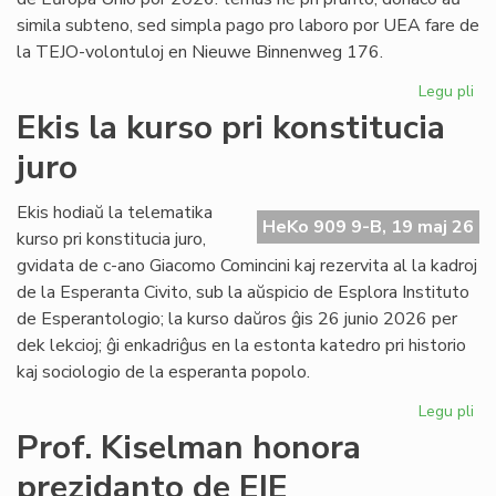
simila subteno, sed simpla pago pro laboro por UEA fare de
la TEJO-volontuloj en Nieuwe Binnenweg 176.
Legu pli
pri
TE
Ekis la kurso pri konstitucia
kaj
juro
UE
fi
int
Ekis hodiaŭ la telematika
HeKo 909 9-B, 19 maj 26
ĉu
kurso pri konstitucia juro,
ko
gvidata de c-ano Giacomo Comincini kaj rezervita al la kadroj
de la Esperanta Civito, sub la aŭspicio de Esplora Instituto
de Esperantologio; la kurso daŭros ĝis 26 junio 2026 per
dek lekcioj; ĝi enkadriĝus en la estonta katedro pri historio
kaj sociologio de la esperanta popolo.
Legu pli
pri
Eki
Prof. Kiselman honora
la
prezidanto de EIE
ku