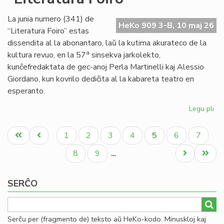
en
Na
La junia numero (341) de
HeKo 909 3-B, 10 maj 26
“Literatura Foiro” estas
dissendita al la abonantaro, laŭ la kutima akurateco de la
a
kultura revuo, en la 57
sinsekva jarkolekto,
kunĉefredaktata de gec-anoj Perla Martinelli kaj Alessio
Giordano, kun kovrilo dediĉita al la kabareta teatro en
esperanto.
Legu pli
pri
Im
Pagination
nu
Unua
Antaŭa
Paĝo
Paĝo
Paĝo
Paĝo
Aktuala
Paĝo
Paĝo
1
2
3
4
5
6
7
34
paĝo
paĝo
paĝo
de
Paĝo
Paĝo
Next
Last
8
9
…
"Li
page
page
Foi
SERĈO
Serĉu per (fragmento de) teksto aŭ HeKo-kodo. Minuskloj kaj