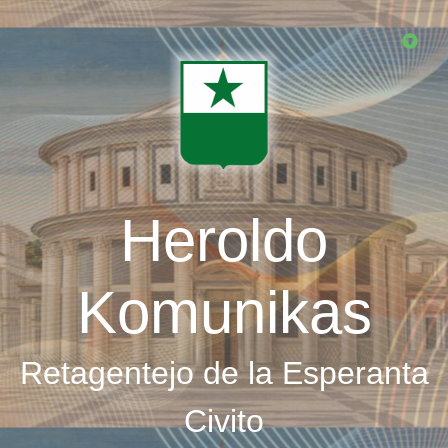
Skip
to
main
content
Heroldo
Komunikas
Retagentejo de la Esperanta
Civito