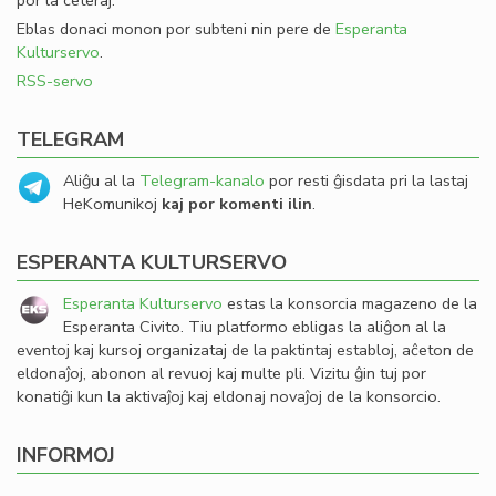
por la ceteraj.
Eblas donaci monon por subteni nin pere de
Esperanta
Kulturservo
.
RSS-servo
TELEGRAM
Aliĝu al la
Telegram-kanalo
por resti ĝisdata pri la lastaj
HeKomunikoj
kaj por komenti ilin
.
ESPERANTA KULTURSERVO
Esperanta Kulturservo
estas la konsorcia magazeno de la
Esperanta Civito. Tiu platformo ebligas la aliĝon al la
eventoj kaj kursoj organizataj de la paktintaj establoj, aĉeton de
eldonaĵoj, abonon al revuoj kaj multe pli. Vizitu ĝin tuj por
konatiĝi kun la aktivaĵoj kaj eldonaj novaĵoj de la konsorcio.
INFORMOJ