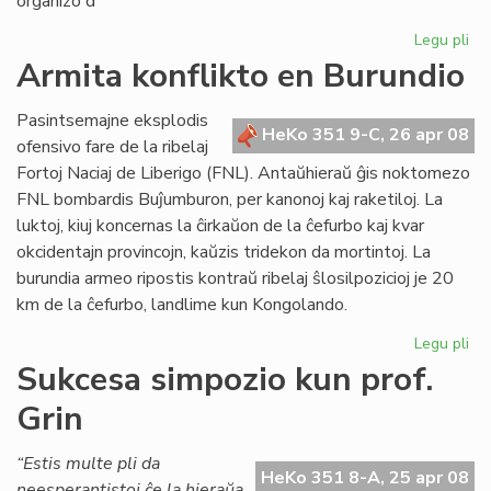
organizo d
Legu pli
pri
Un
Armita konflikto en Burundio
es
en
Pasintsemajne eksplodis
Me
HeKo 351 9-C, 26 apr 08
ofensivo fare de la ribelaj
Fortoj Naciaj de Liberigo (FNL). Antaŭhieraŭ ĝis noktomezo
FNL bombardis Buĵumburon, per kanonoj kaj raketiloj. La
luktoj, kiuj koncernas la ĉirkaŭon de la ĉefurbo kaj kvar
okcidentajn provincojn, kaŭzis tridekon da mortintoj. La
burundia armeo ripostis kontraŭ ribelaj ŝlosilpozicioj je 20
km de la ĉefurbo, landlime kun Kongolando.
Legu pli
pri
Ar
Sukcesa simpozio kun prof.
kon
Grin
en
Bu
“Estis multe pli da
HeKo 351 8-A, 25 apr 08
neesperantistoj ĉe la hieraŭa