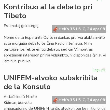
KC
Kontribuo al la debato pri
ho
Tibeto
la
fo
de
Estimataj gekolegoj,
HeKo 351 6-C, 24 apr 08
UE
Nome de la Esperanta Civito ni dankas pro Via afabla invito
al la morgaŭa debato ĉe Ĉina Radio Internacia. Ni ne
partoprenos rekte en tiu debato, sed ĉar Vi montras
aprezindan intereson pri nia vidpunkto, ni disponigas ĝin al Vi
jam nun, publike.
Legu pli
pri
Ko
UNIFEM-alvoko subskribita
al
de la Konsulo
la
de
pri
Antaŭhieraŭ Nicole
HeKo 351 5-C, 24 apr 08
Ti
Kidman, bonvola
ambasadorino de UNIFEM, lanĉis alvokon por ke milionoj da