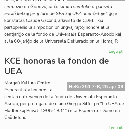
simpozio en Ĝenevo, ol ĉe simila samloke organizita
antaŭ kelkaj jaroj fare de SES kaj UEA, kiel ĉi-foje”
ĝoje
konstatas Claude Gacond, arkivisto de CDELI, kiu
partoprenis la simpozion pri lingvaj rajtoj honore al la
centjariĝo de la fondo de Universala Esperanto-Asocio kaj
al la 60-jariĝo de la Universala Deklaracio pri la Homaj R
Legu pli
pri
Su
KCE honoras la fondon de
si
UEA
ku
pro
Gri
Morgaŭ Kultura Centro
HeKo 351 7-B, 25 apr 08
Esperantista honoros la
centan datrevenon de la fondo de Universala Esperanto-
Asocio, per prelegaro de c-ano Giorgio Silfer pri “La UEA de
Hodler kaj Privat: 1908-1934” ĉe la Esperanto-Domo en
Ĉaŭdefono.
Legu pli
pri