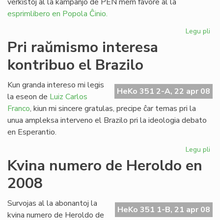
verkistoj al la kampanjo de PEN mem favore al la
esprimlibero en Popola Ĉinio.
Legu pli
pri
Le
Pri raŭmismo interesa
en
kontribuo el Brazilo
la
mo
Lit
Kun granda intereso mi legis
HeKo 351 2-A, 22 apr 08
Ta
la eseon de
Luiz Carlos
Franco
, kiun mi sincere gratulas, precipe ĉar temas pri la
unua ampleksa interveno el Brazilo pri la ideologia debato
en Esperantio.
Legu pli
pri
Pri
Kvina numero de Heroldo en
ra
2008
int
kon
el
Survojas al la abonantoj la
HeKo 351 1-B, 21 apr 08
Bra
kvina numero de Heroldo de