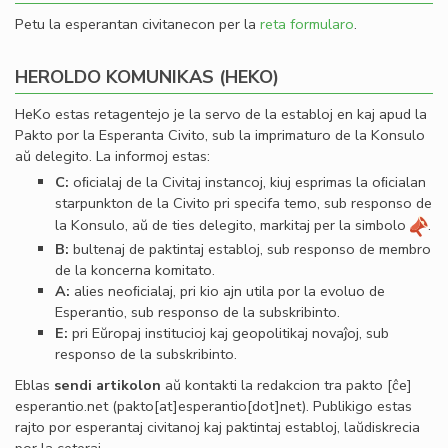
Petu la esperantan civitanecon per la
reta formularo
.
HEROLDO KOMUNIKAS (HEKO)
HeKo estas retagentejo je la servo de la establoj en kaj apud la
Pakto por la Esperanta Civito, sub la imprimaturo de la Konsulo
aŭ delegito. La informoj estas:
C:
oﬁcialaj de la Civitaj instancoj, kiuj esprimas la oﬁcialan
starpunkton de la Civito pri specifa temo, sub responso de
la Konsulo, aŭ de ties delegito, markitaj per la simbolo
.
B:
bultenaj de paktintaj establoj, sub responso de membro
de la koncerna komitato.
A:
alies neoﬁcialaj, pri kio ajn utila por la evoluo de
Esperantio, sub responso de la subskribinto.
E:
pri Eŭropaj institucioj kaj geopolitikaj novaĵoj, sub
responso de la subskribinto.
Eblas
sendi
artikolon
aŭ kontakti la redakcion tra
pakto
[ĉe]
esperantio
.
net
(pakto[at]esperantio[dot]net)
. Publikigo estas
rajto por esperantaj civitanoj kaj paktintaj establoj, laŭdiskrecia