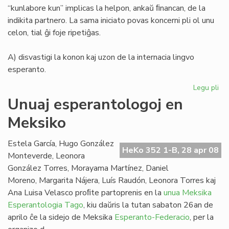
“kunlabore kun” implicas la helpon, ankaŭ ﬁnancan, de la
indikita partnero. La sama iniciato povas koncerni pli ol unu
celon, tial ĝi foje ripetiĝas.
A) disvastigi la konon kaj uzon de la internacia lingvo
esperanto.
Legu pli
pri
La
Unuaj esperantologoj en
de
Meksiko
Me
Es
Fe
Estela García, Hugo González
HeKo 352 1-B, 28 apr 08
Monteverde, Leonora
González Torres, Morayama Martínez, Daniel
Moreno, Margarita Nájera, Luís Raudón, Leonora Torres kaj
Ana Luisa Velasco proﬁte partoprenis en la
unua Meksika
Esperantologia Tago
, kiu daŭris la tutan sabaton 26an de
aprilo ĉe la sidejo de Meksika
Esperanto-Federacio
, per la