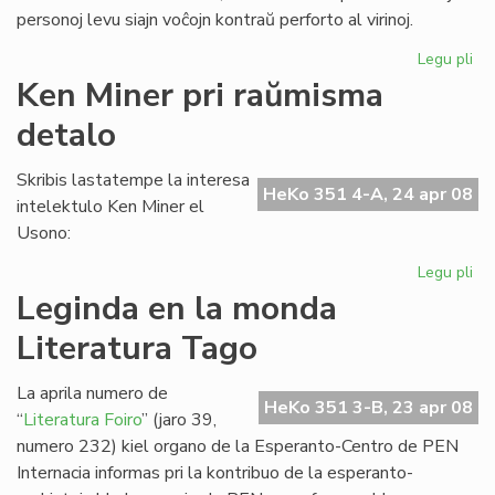
personoj levu siajn voĉojn kontraŭ perforto al virinoj.
Legu pli
pri
UN
Ken Miner pri raŭmisma
al
detalo
sub
de
la
Skribis lastatempe la interesa
HeKo 351 4-A, 24 apr 08
Ko
intelektulo Ken Miner el
Usono:
Legu pli
pri
Ke
Leginda en la monda
Mi
Literatura Tago
pri
ra
de
La aprila numero de
HeKo 351 3-B, 23 apr 08
“
Literatura Foiro
” (jaro 39,
numero 232) kiel organo de la Esperanto-Centro de PEN
Internacia informas pri la kontribuo de la esperanto-