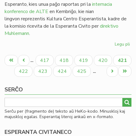
Esperanto, kies unua paĝo raportas pri la
internacia
konferenco de ALTE
en Kembriĝo, kie nian
lingvon reprezentis Kultura Centro Esperantista, kadre de
la komisio ricevita de la Esperanta Civito per
direktivo
Muhlemann
.
Legu pli
pri
Kv
Pagination
nu
Unua
Antaŭa
Paĝo
Paĝo
Paĝo
Paĝo
Aktual
417
418
419
420
421
…
de
paĝo
paĝo
paĝo
He
Paĝo
Paĝo
Paĝo
Paĝo
Next
Last
422
423
424
425
…
en
page
page
20
SERĈO
Serĉu per (fragmento de) teksto aŭ HeKo-kodo. Minuskloj kaj
majuskloj egalas. Esperantaj literoj ankaŭ en x-formato.
ESPERANTA CIVITANECO