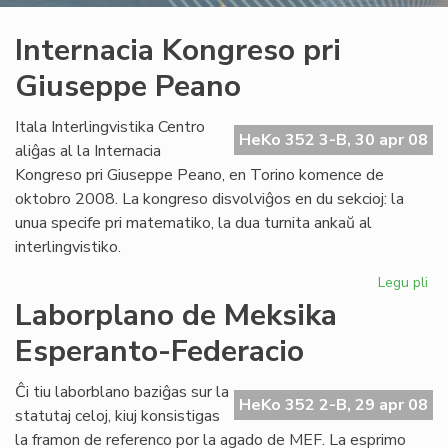
Internacia Kongreso pri
Giuseppe Peano
Itala Interlingvistika Centro
HeKo 352 3-B, 30 apr 08
aliĝas al la Internacia
Kongreso pri Giuseppe Peano, en Torino komence de
oktobro 2008. La kongreso disvolviĝos en du sekcioj: la
unua specife pri matematiko, la dua turnita ankaŭ al
interlingvistiko.
Legu pli
pri
Int
Laborplano de Meksika
Ko
Esperanto-Federacio
pri
Gi
Pe
Ĉi tiu laborblano baziĝas sur la
HeKo 352 2-B, 29 apr 08
statutaj celoj, kiuj konsistigas
la framon de referenco por la agado de MEF. La esprimo