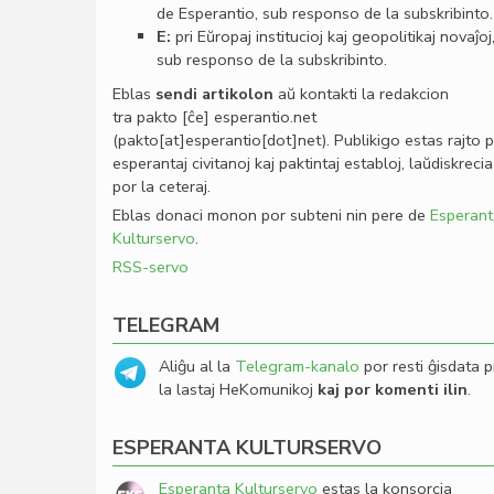
de Esperantio, sub responso de la subskribinto.
E:
pri Eŭropaj institucioj kaj geopolitikaj novaĵoj
sub responso de la subskribinto.
Eblas
sendi
artikolon
aŭ kontakti la redakcion
tra
pakto
[ĉe]
esperantio
.
net
(pakto[at]esperantio[dot]net)
. Publikigo estas rajto 
esperantaj civitanoj kaj paktintaj establoj, laŭdiskrecia
por la ceteraj.
Eblas donaci monon por subteni nin pere de
Esperant
Kulturservo
.
RSS-servo
TELEGRAM
Aliĝu al la
Telegram-kanalo
por resti ĝisdata p
la lastaj HeKomunikoj
kaj por komenti ilin
.
ESPERANTA KULTURSERVO
Esperanta Kulturservo
estas la konsorcia