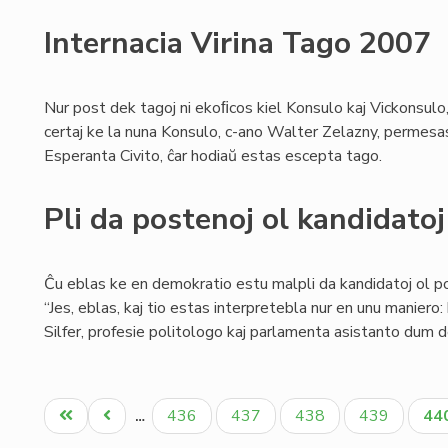
Internacia Virina Tago 2007
Nur post dek tagoj ni ekoﬁcos kiel Konsulo kaj Vickonsulo,
certaj ke la nuna Konsulo, c-ano Walter Zelazny, permesas a
Esperanta Civito, ĉar hodiaŭ estas escepta tago.
Pli da postenoj ol kandidatoj
Ĉu eblas ke en demokratio estu malpli da kandidatoj ol p
“Jes, eblas, kaj tio estas interpretebla nur en unu maniero
Silfer, profesie politologo kaj parlamenta asistanto dum de
Pagination
Unua
Antaŭa
Paĝo
Paĝo
Paĝo
Paĝo
Ak
436
437
438
439
44
…
paĝo
paĝo
pa