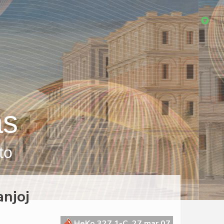
as
to
anjoj
HeKo 327 1-C, 27 mar 07