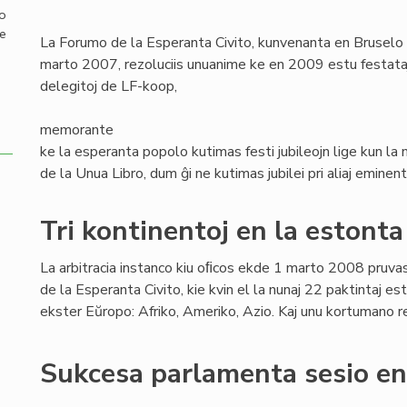
mo
de
La Forumo de la Esperanta Civito, kunvenanta en Bruselo
marto 2007, rezoluciis unuanime ke en 2009 estu festataj tr
delegitoj de LF-koop,
memorante
ke la esperanta popolo kutimas festi jubileojn lige kun l
de la Unua Libro, dum ĝi ne kutimas jubilei pri aliaj eminent
Tri kontinentoj en la estont
La arbitracia instanco kiu oﬁcos ekde 1 marto 2008 pruva
de la Esperanta Civito, kie kvin el la nunaj 22 paktintaj es
ekster Eŭropo: Afriko, Ameriko, Azio. Kaj unu kortumano r
Sukcesa parlamenta sesio en