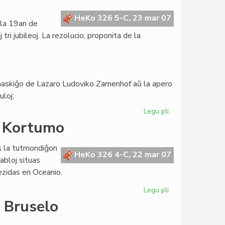
Biblioteka
Sistemo
HeKo 326 5-C, 23 mar 07
 la 19an de
de
i jubileoj. La rezolucio, proponita de la
Esperantio
a naskiĝo de Lazaro Ludoviko Zamenhof aŭ la apero
uloj;
Legu pli
pri
Zamenhofa
a Kortumo
Literatura
Esperanto-
s la tutmondiĝon
Jubileo
HeKo 326 4-C, 22 mar 07
tabloj situas
2009
ezidas en Oceanio.
Legu pli
pri
Tri
 Bruselo
kontinentoj
en