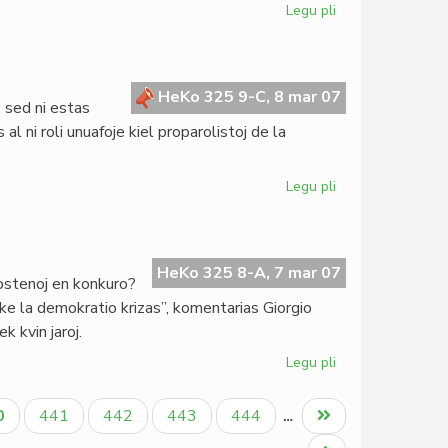
Legu pli
pri
Benino:
ILEI-
seminario
mistere
HeKo 325 9-C, 8 mar 07
 sed ni estas
vualita
l ni roli unuafoje kiel proparolistoj de la
Legu pli
pri
Internacia
Virina
Tago
2007
HeKo 325 8-A, 7 mar 07
ostenoj en konkuro?
: ke la demokratio krizas”, komentarias Giorgio
k kvin jaroj.
Legu pli
pri
Pli
da
tuala
Paĝo
Paĝo
Paĝo
Paĝo
Last
0
441
442
443
444
…
postenoj
ĝo
page
ol