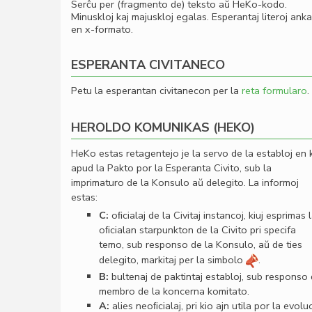
Serĉu per (fragmento de) teksto aŭ HeKo-kodo.
Minuskloj kaj majuskloj egalas. Esperantaj literoj ank
en x-formato.
ESPERANTA CIVITANECO
Petu la esperantan civitanecon per la
reta formularo
.
HEROLDO KOMUNIKAS (HEKO)
HeKo estas retagentejo je la servo de la establoj en 
apud la Pakto por la Esperanta Civito, sub la
imprimaturo de la Konsulo aŭ delegito. La informoj
estas:
C:
oﬁcialaj de la Civitaj instancoj, kiuj esprimas 
oﬁcialan starpunkton de la Civito pri specifa
temo, sub responso de la Konsulo, aŭ de ties
delegito, markitaj per la simbolo
.
B:
bultenaj de paktintaj establoj, sub responso
membro de la koncerna komitato.
A:
alies neoﬁcialaj, pri kio ajn utila por la evolu