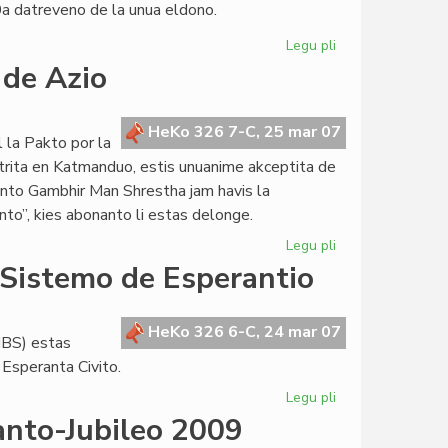
0a datreveno de la unua eldono.
Legu pli
pri
"La
 de Azio
infana
raso"
deklamita
HeKo 326 7-C, 25 mar 07
l la Pakto por la
de
strita en Katmanduo, estis unuanime akceptita de
William
nto Gambhir Man Shrestha jam havis la
Auld
nto”, kies abonanto li estas delonge.
Legu pli
pri
Nepalo
 Sistemo de Esperantio
malfermas
la
pordon
HeKo 326 6-C, 24 mar 07
IBS) estas
de
 Esperanta Civito.
Azio
Legu pli
pri
Komuna
anto-Jubileo 2009
Integrita