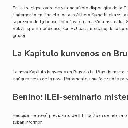
En la tre digna kadro de salono afable disponigita de la E
Parlamento en Bruselo (palaco Altiero Spinelli) okazis la
la prezido de Ljubomir Trifonĉovski (jama Vickonsulo) kaj 
Sekvis specifaj aŭdiencoj kun EU-parlamentanoj de la libe
grupoj.
La Kapitulo kunvenos en Bru
La nova Kapitulo kunvenos en Bruselo la 19an de marto, 
inaŭgura sesio de la nova Parlamento, unuafoje sub la prezi
Benino: ILEI-seminario miste
Radojica Petroviĉ, prezidanto de ILEI, la 25an de februar
suban informon: