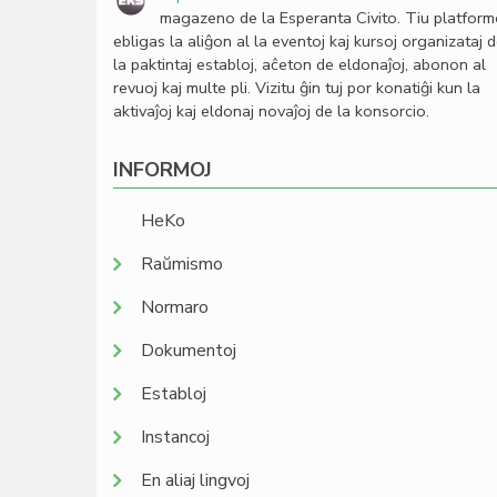
magazeno de la Esperanta Civito. Tiu platfor
ebligas la aliĝon al la eventoj kaj kursoj organizataj 
la paktintaj establoj, aĉeton de eldonaĵoj, abonon al
revuoj kaj multe pli. Vizitu ĝin tuj por konatiĝi kun la
aktivaĵoj kaj eldonaj novaĵoj de la konsorcio.
INFORMOJ
HeKo
Raŭmismo
Normaro
Dokumentoj
Establoj
Instancoj
En aliaj lingvoj