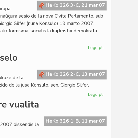
la
HeKo 326 3-C, 21 mar 07
ŭropa
estonta
 inaŭgura sesio de la nova Civita Parlamento, sub
Kortumo
Giorgio Silfer (nuna Konsulo) 19 marto 2007.
ralreformisma, socialista kaj kristandemokrata
Legu pli
pri
Sukcesa
selo
parlamenta
sesio
en
HeKo 326 2-C, 13 mar 07
okaze de la
Bruselo
do de la ĵusa Konsulo, sen. Giorgio Silfer.
Legu pli
pri
La
re vualita
Kapitulo
kunvenos
en
HeKo 326 1-B, 11 mar 07
o 2007 dissendis la
Bruselo