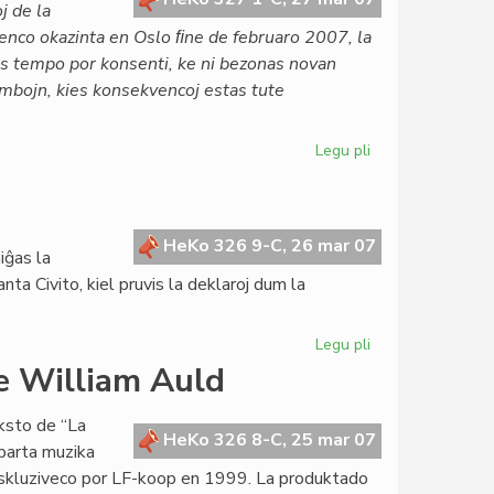
j de la
renco okazinta en Oslo ﬁne de februaro 2007, la
tas tempo por konsenti, ke ni bezonas novan
ombojn, kies konsekvencoj estas tute
Legu pli
pri
La
Civito
en
pacifismaj
HeKo 326 9-C, 26 mar 07
iĝas la
kampanjoj
nta Civito, kiel pruvis la deklaroj dum la
Legu pli
pri
Post
de William Auld
la
deklaracio
ksto de “La
en
HeKo 326 8-C, 25 mar 07
aparta muzika
Berlino
 ekskluziveco por LF-koop en 1999. La produktado