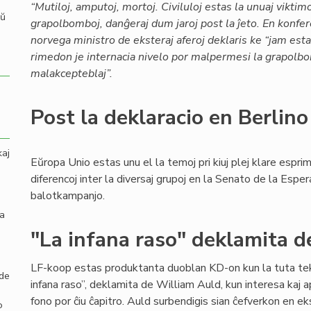
“Mutiloj, amputoj, mortoj. Civiluloj estas la unuaj viktimo
aŭ
grapolbomboj, danĝeraj dum jaroj post la ĵeto. En konfe
norvega ministro de eksteraj aferoj deklaris ke “jam es
rimedon je internacia nivelo por malpermesi la grapolb
malakcepteblaj”.
Post la deklaracio en Berlino
kaj
Eŭropa Unio estas unu el la temoj pri kiuj plej klare esprim
diferencoj inter la diversaj grupoj en la Senato de la Espera
balotkampanjo.
la
"La infana raso" deklamita 
LF-koop estas produktanta duoblan KD-on kun la tuta te
 de
infana raso”, deklamita de William Auld, kun interesa kaj 
fono por ĉiu ĉapitro. Auld surbendigis sian ĉefverkon en
o