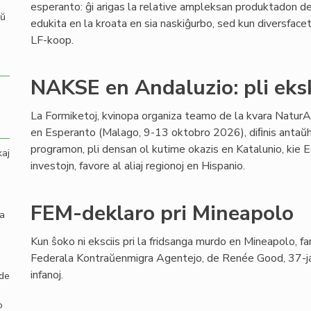
esperanto: ĝi arigas la relative ampleksan produktadon de 
aŭ
edukita en la kroata en sia naskiĝurbo, sed kun diversfaceta
LF-koop.
NAKSE en Andaluzio: pli eksk
La Formiketoj, kvinopa organiza teamo de la kvara Natur
en Esperanto (Malago, 9-13 oktobro 2026), diﬁnis antaŭh
programon, pli densan ol kutime okazis en Katalunio, kie 
kaj
investojn, favore al aliaj regionoj en Hispanio.
FEM-deklaro pri Mineapolo
la
Kun ŝoko ni eksciis pri la fridsanga murdo en Mineapolo, f
Federala Kontraŭenmigra Agentejo, de Renée Good, 37-jar
infanoj.
 de
o