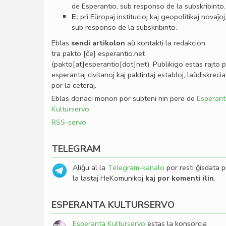
de Esperantio, sub responso de la subskribinto.
E:
pri Eŭropaj institucioj kaj geopolitikaj novaĵoj
sub responso de la subskribinto.
Eblas
sendi
artikolon
aŭ kontakti la redakcion
tra
pakto
[ĉe]
esperantio
.
net
(pakto[at]esperantio[dot]net)
. Publikigo estas rajto 
esperantaj civitanoj kaj paktintaj establoj, laŭdiskrecia
por la ceteraj.
Eblas donaci monon por subteni nin pere de
Esperant
Kulturservo
.
RSS-servo
TELEGRAM
Aliĝu al la
Telegram-kanalo
por resti ĝisdata p
la lastaj HeKomunikoj
kaj por komenti ilin
.
ESPERANTA KULTURSERVO
Esperanta Kulturservo
estas la konsorcia