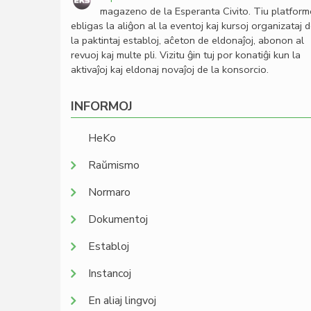
magazeno de la Esperanta Civito. Tiu platfor
ebligas la aliĝon al la eventoj kaj kursoj organizataj 
la paktintaj establoj, aĉeton de eldonaĵoj, abonon al
revuoj kaj multe pli. Vizitu ĝin tuj por konatiĝi kun la
aktivaĵoj kaj eldonaj novaĵoj de la konsorcio.
INFORMOJ
HeKo
Raŭmismo
Normaro
Dokumentoj
Establoj
Instancoj
En aliaj lingvoj