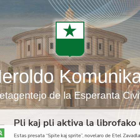
eroldo Komunik
etagentejo de la Esperanta Civi
Pli kaj pli aktiva la librofak
Estas presata “Spite kaj sprite”, novelaro de Etel Zavadla