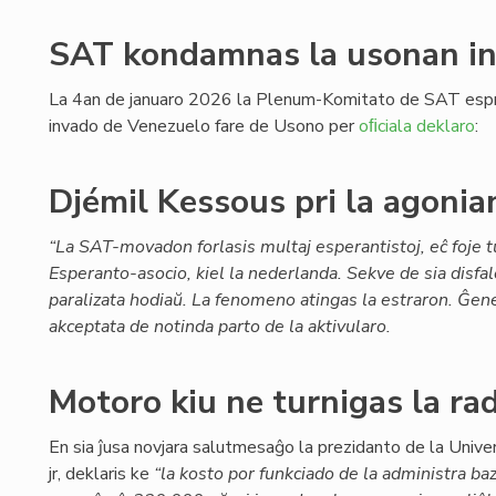
SAT kondamnas la usonan i
La 4an de januaro 2026 la Plenum-Komitato de SAT espr
invado de Venezuelo fare de Usono per
oﬁciala deklaro
:
Djémil Kessous pri la agoni
“La SAT-movadon forlasis multaj esperantistoj, eĉ foje t
Esperanto-asocio, kiel la nederlanda. Sekve de sia disfa
paralizata hodiaŭ. La fenomeno atingas la estraron. Ĝe
akceptata de notinda parto de la aktivularo.
Motoro kiu ne turnigas la rad
En sia ĵusa novjara salutmesaĝo la prezidanto de la Unive
jr, deklaris ke
“la kosto por funkciado de la administra ba