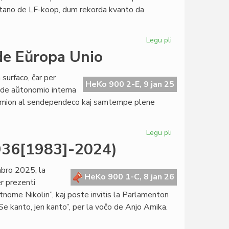
atano de LF-koop, dum rekorda kvanto da
Legu pli
pri
Forpasis
e Eŭropa Unio
civitano
David
urfaco, ĉar per
Buhlmann
HeKo 900 2-E, 9 jan 25
j de aŭtonomio interna
nomion al sendependeco kaj samtempe plene
Legu pli
pri
Gronlando
1936[1983]-2024)
sendependa
ene
mbro 2025, la
de
HeKo 900 1-C, 8 jan 26
er prezenti
Eŭropa
tnome Nikolin”, kaj poste invitis la Parlamenton
Unio
“Se kanto, jen kanto”, per la voĉo de Anjo Amika.