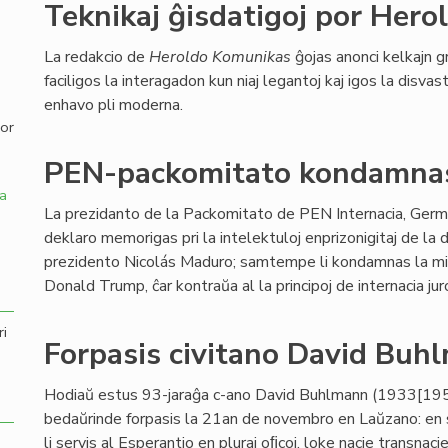
Teknikaj ĝisdatigoj por Her
,
La redakcio de
Heroldo Komunikas
ĝojas anonci kelkajn gr
faciligos la interagadon kun niaj legantoj kaj igos la disvas
enhavo pli moderna.
por
PEN-packomitato kondamnas
a
La prezidanto de la Packomitato de PEN Internacia, Germá
deklaro memorigas pri la intelektuloj enprizonigitaj de la 
prezidento Nicolás Maduro; samtempe li kondamnas la mil
Donald Trump, ĉar kontraŭa al la principoj de internacia jur
ri
Forpasis civitano David Buh
Hodiaŭ estus 93-jaraĝa c-ano David Buhlmann (1933[195
bedaŭrinde forpasis la 21an de novembro en Laŭzano: en s
li servis al Esperantio en pluraj oﬁcoj, loke nacie transnac