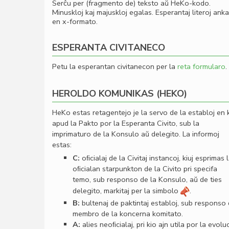
Serĉu per (fragmento de) teksto aŭ HeKo-kodo.
Minuskloj kaj majuskloj egalas. Esperantaj literoj ank
en x-formato.
ESPERANTA CIVITANECO
Petu la esperantan civitanecon per la
reta formularo
.
HEROLDO KOMUNIKAS (HEKO)
HeKo estas retagentejo je la servo de la establoj en 
apud la Pakto por la Esperanta Civito, sub la
imprimaturo de la Konsulo aŭ delegito. La informoj
estas:
C:
oﬁcialaj de la Civitaj instancoj, kiuj esprimas 
oﬁcialan starpunkton de la Civito pri specifa
temo, sub responso de la Konsulo, aŭ de ties
delegito, markitaj per la simbolo
.
B:
bultenaj de paktintaj establoj, sub responso
membro de la koncerna komitato.
A:
alies neoﬁcialaj, pri kio ajn utila por la evolu