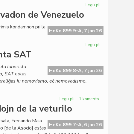
Legu pli
pri
Omaĝe
nvadon de Venezuelo
al
Nicole
imis kondamnon pri la
Pairou
HeKo 899 9-A, 7 jan 26
x
(1936[1983]-202
Legu pli
pri
SAT
anta SAT
kondamnas
la
uta laborista
usonan
HeKo 899 8-A, 7 jan 26
lo, SAT estas
invadon
neraliĝas iu nemovismo, eĉ nemovadismo,
de
Venezuelo
Legu pli
pri
1 komento
Djémil
ojn de la veturilo
Kessous
pri
rsala, Fernando Maia
la
HeKo 899 7-A, 6 jan 26
zo
[de la Asocio]
estas
agonianta