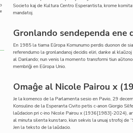
mo
Societo kaj de Kultura Centro Esperantista, krome komit
de
mandatoj.
Gronlando sendependa ene d
En 1985 la tiama Eŭropa Komunumo perdis duonon de sia s
referendumo la gronlandanoj decidis eliri, danke al klaŭzo
al Danlando; nun venis la momento transformi tiun aŭto
membriĝi en Eŭropa Unio.
Omaĝe al Nicole Pairou x (
Je la komenco de la Parlamenta sesio en Pavio, 29 dece
Konsulino de la Esperanta Civito petis c-anon Giorgio Silf
laŭdacion pri c-ino Nicole Pairou x (1936[1983]-2024), ar
al minuta silenta kunstaro, kiun sekvis la unuaj strofoj de 
Jen la teksto de la laŭdacio.