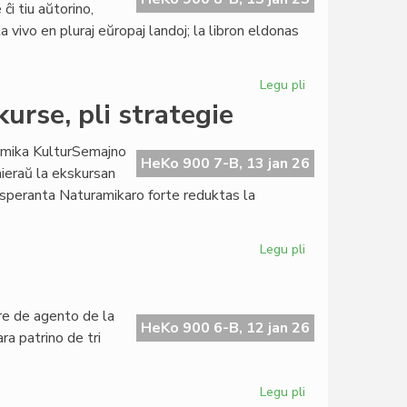
ĉi tiu aŭtorino,
 vivo en pluraj eŭropaj landoj; la libron eldonas
Legu pli
pri
Pli
urse, pli strategie
kaj
pli
Amika KulturSemajno
aktiva
HeKo 900 7-B, 13 jan 26
ieraŭ la ekskursan
la
Esperanta Naturamikaro forte reduktas la
librofako
de
LF-
Legu pli
pri
koop
NAKSE
en
Andaluzio:
are de agento de la
pli
HeKo 900 6-B, 12 jan 26
a patrino de tri
ekskurse,
pli
strategie
Legu pli
pri