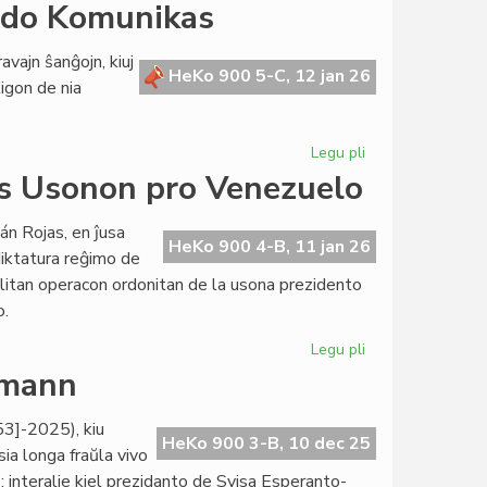
FEM-
oldo Komunikas
deklaro
pri
avajn ŝanĝojn, kiuj
Mineapolo
HeKo 900 5-C, 12 jan 26
tigon de nia
Legu pli
pri
Teknikaj
 Usonon pro Venezuelo
ĝisdatigoj
por
n Rojas, en ĵusa
Heroldo
HeKo 900 4-B, 11 jan 26
diktatura reĝimo de
Komunikas
itan operacon ordonitan de la usona prezidento
o.
Legu pli
pri
PEN-
lmann
packomitato
kondamnas
3]-2025), kiu
Usonon
HeKo 900 3-B, 10 dec 25
ia longa fraŭla vivo
pro
ie; interalie kiel prezidanto de Svisa Esperanto-
Venezuelo