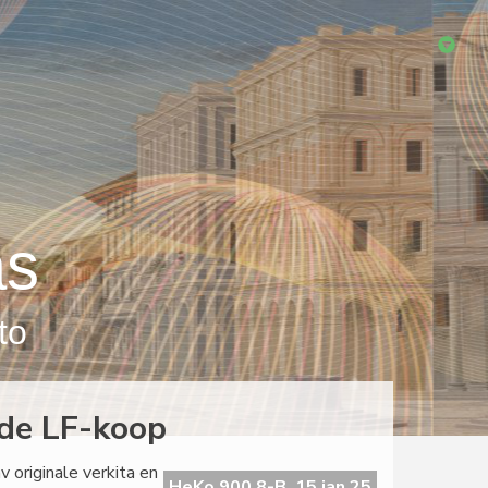
as
to
o de LF-koop
v originale verkita en
HeKo 900 8-B, 15 jan 25