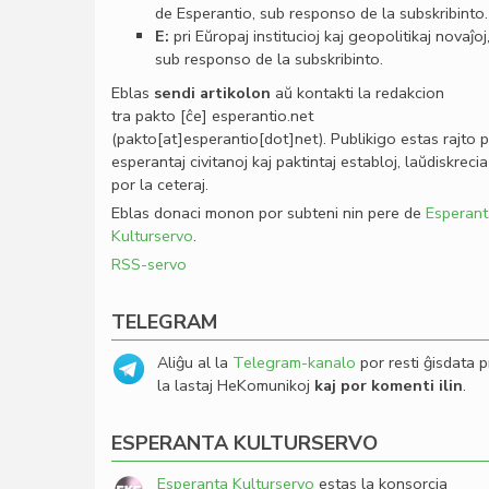
de Esperantio, sub responso de la subskribinto.
E:
pri Eŭropaj institucioj kaj geopolitikaj novaĵoj
sub responso de la subskribinto.
Eblas
sendi
artikolon
aŭ kontakti la redakcion
tra
pakto
[ĉe]
esperantio
.
net
(pakto[at]esperantio[dot]net)
. Publikigo estas rajto 
esperantaj civitanoj kaj paktintaj establoj, laŭdiskrecia
por la ceteraj.
Eblas donaci monon por subteni nin pere de
Esperant
Kulturservo
.
RSS-servo
TELEGRAM
Aliĝu al la
Telegram-kanalo
por resti ĝisdata p
la lastaj HeKomunikoj
kaj por komenti ilin
.
ESPERANTA KULTURSERVO
Esperanta Kulturservo
estas la konsorcia