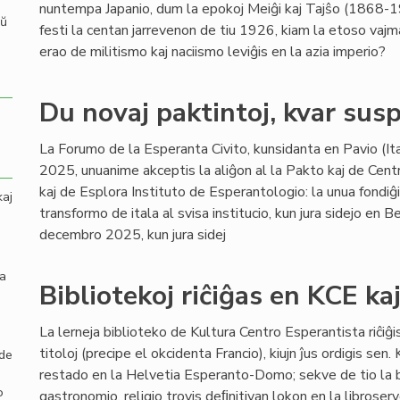
nuntempa Japanio, dum la epokoj Meiĝi kaj Tajŝo (1868-1
aŭ
festi la centan jarrevenon de tiu 1926, kiam la etoso vajma
erao de militismo kaj naciismo leviĝis en la azia imperio?
Du novaj paktintoj, kvar susp
La Forumo de la Esperanta Civito, kunsidanta en Pavio (I
2025, unuanime akceptis la aliĝon al la Pakto kaj de Centro
kaj de Esplora Instituto de Esperantologio: la unua fondi
kaj
transformo de itala al svisa institucio, kun jura sidejo en B
decembro 2025, kun jura sidej
la
Bibliotekoj riĉiĝas en KCE ka
La lerneja biblioteko de Kultura Centro Esperantista riĉiĝi
titoloj (precipe el okcidenta Francio), kiujn ĵus ordigis sen
 de
restado en la Helvetia Esperanto-Domo; sekve de tio la br
o
gastronomio, religio trovis deﬁnitivan lokon en la libroserv