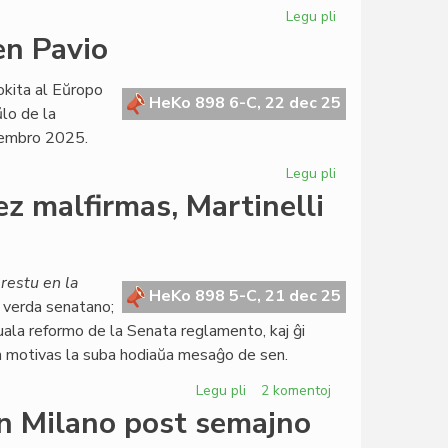
Atlantiko
Legu pli
pri
Grupestro
en Pavio
Di
Nucci
okita al Eŭropo
difinas
HeKo 898 6-C, 22 dec 25
ŭlo de la
la
cembro 2025.
konferencajn
detalojn
Legu pli
pri
La
z malfirmas, Martinelli
Parlamenta
sesio
okazos
en
restu en la
HeKo 898 5-C, 21 dec 25
Pavio
, verda senatano;
uala reformo de la Senata reglamento, kaj ĝi
n motivas la suba hodiaŭa mesaĝo de sen.
Legu pli
pri
2 komentoj
Senata
en Milano post semajno
reglamento: