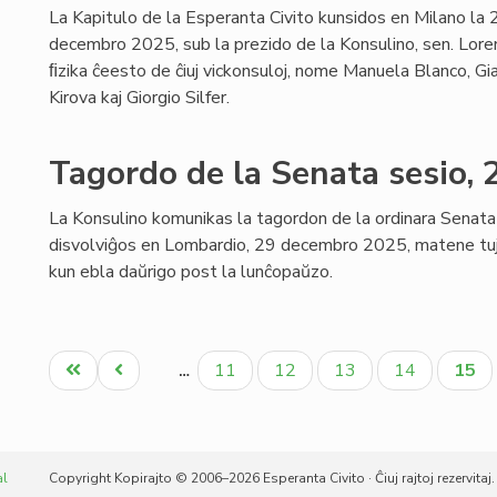
La Kapitulo de la Esperanta Civito kunsidos en Milano la
decembro 2025, sub la prezido de la Konsulino, sen. Loren
ﬁzika ĉeesto de ĉiuj vickonsuloj, nome Manuela Blanco, Gi
Kirova kaj Giorgio Silfer.
Tagordo de la Senata sesio,
La Konsulino komunikas la tagordon de la ordinara Senata 
disvolviĝos en Lombardio, 29 decembro 2025, matene tuj
kun ebla daŭrigo post la lunĉopaŭzo.
Pagination
Unua
Antaŭa
Paĝo
Paĝo
Paĝo
Paĝo
Aktu
11
12
13
14
15
…
paĝo
paĝo
paĝo
al
Copyright Kopirajto © 2006–2026 Esperanta Civito · Ĉiuj rajtoj rezervitaj.