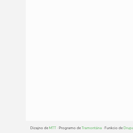
Dizajno de
MTT
· Programo de
Tramontána
· Funkcio de
Drup