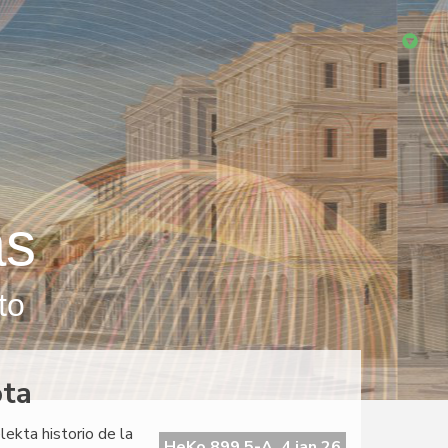
as
to
ota
ekta historio de la
HeKo 899 5-A, 4 jan 26