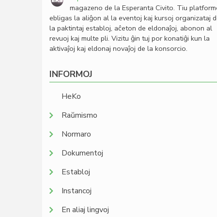
magazeno de la Esperanta Civito. Tiu platfor
ebligas la aliĝon al la eventoj kaj kursoj organizataj 
la paktintaj establoj, aĉeton de eldonaĵoj, abonon al
revuoj kaj multe pli. Vizitu ĝin tuj por konatiĝi kun la
aktivaĵoj kaj eldonaj novaĵoj de la konsorcio.
INFORMOJ
HeKo
Raŭmismo
Normaro
Dokumentoj
Establoj
Instancoj
En aliaj lingvoj