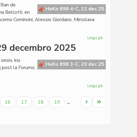
Fernández
 28an de
malfirmas,
HeKo 898 4-C, 21 dec 25
a Bellotti, en
Martinelli
acomo Comincini, Alessio Giordano, Miroslava
konfirmas
Legu pli
pri
La
 29 decembro 2025
Kapitulo
kunsidos
sesio, kiu
fizike
HeKo 898 3-C, 20 dec 25
 post la Forumo,
en
Milano
post
Legu pli
pri
semajno
Tagordo
de
ala
Paĝo
Paĝo
Paĝo
Paĝo
Next
Last
16
17
18
19
…
la
page
page
Senata
sesio,
29
decembro