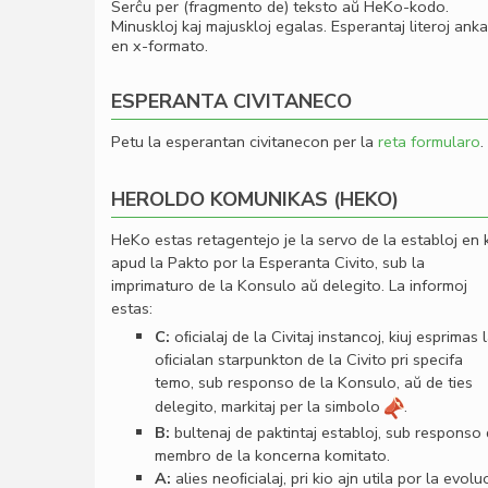
Serĉu per (fragmento de) teksto aŭ HeKo-kodo.
Minuskloj kaj majuskloj egalas. Esperantaj literoj ank
en x-formato.
ESPERANTA CIVITANECO
Petu la esperantan civitanecon per la
reta formularo
.
HEROLDO KOMUNIKAS (HEKO)
HeKo estas retagentejo je la servo de la establoj en 
apud la Pakto por la Esperanta Civito, sub la
imprimaturo de la Konsulo aŭ delegito. La informoj
estas:
C:
oﬁcialaj de la Civitaj instancoj, kiuj esprimas 
oﬁcialan starpunkton de la Civito pri specifa
temo, sub responso de la Konsulo, aŭ de ties
delegito, markitaj per la simbolo
.
B:
bultenaj de paktintaj establoj, sub responso
membro de la koncerna komitato.
A:
alies neoﬁcialaj, pri kio ajn utila por la evolu