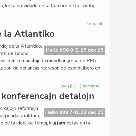
la
ro, ke la prezidado de la Ĉambro de la Lordoj
Parlamento
Legu pli
pri
Ĉu
e la Atlantiko
brita
modelo
ordoj de la Atlantiko,
por
HeKo 898 8-E, 25 dec 25
dento de Usono,
la
konsideri ke unuafoje la mondkongreso de PEN
estonta
ucion kiu denuncas regreson de esprimlibero en
Civita
Parlamento?
Legu pli
pri
2 komentoj
2025:
a konferencajn detalojn
la
plej
ikaĵojn, reformojn
malfacila
HeKo 898 7-B, 23 dec 25
endependa strukturo,
jaro
do de la ideoj kaj temoj, kiuj
jam
estas en la
ĉe
la