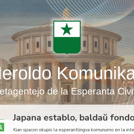
eroldo Komunik
etagentejo de la Esperanta Civi
Japana establo, baldaŭ fond
Kian spacon okupis la esperantlingva komunumo en la intel