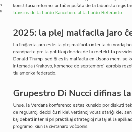
mo
konstitucia reformo, antaŭenpuŝita de la laborista regista
de
transiris de la Lordo Kanceliero al la Lordo Referanto
.
2025: la plej malfacila jaro ĉ
La ﬁniĝanta jaro estis la plej malfacila inter la du nordaj b
grandparte pro la politikaj decidoj de la reelektita prezi
Donald Trump; sed ĝi estis malfacila en Usono mem, se 
Internacia (Krakovo, komence de septembro) aprobis rezol
tiu amerika federacio.
Grupestro Di Nucci difinas l
Unue, la Verdana konferenco estas kunsido por diskuti tekn
de regularoj, decidi ĉu ni kiel verdanoj volas stariĝi kiel s
kaj debati inter ni pri praktikaj strategioj rilataj al la aplika
programo, kiun la civitanaro voĉdonis.