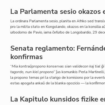
La Parlamenta sesio okazos 
La ordinara Parlamenta sesio, planita en Afriko sed transl
pro la milita stato en Kongolando, okazos en la konsilia a
urbodomo de Pavio, iama ĉefurbo de Longobardio, 29 de
Senata reglamento: Fernánde
konfirmas
“
Mia kontraŭpropono konservas sian validecon kaj tial ĝi 
tagordo, nun kiel propono
” ĵus komunikis Perla Martinelli
la propono temas pri la starigo de komisiono por la event
estas apogata ankaŭ de la blanka opozicio — la konﬁrmo
La Kapitulo kunsidos fizike 