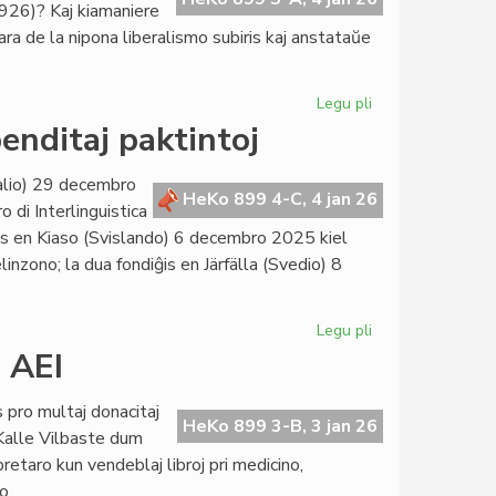
926)? Kaj kiamaniere
ra de la nipona liberalismo subiris kaj anstataŭe
Legu pli
pri
Japana
enditaj paktintoj
establo,
baldaŭ
talio) 29 decembro
fondota
HeKo 899 4-C, 4 jan 26
 di Interlinguistica
ĝis en Kiaso (Svislando) 6 decembro 2025 kiel
elinzono; la dua fondiĝis en Järfälla (Svedio) 8
Legu pli
pri
Du
j AEI
novaj
paktintoj,
s pro multaj donacitaj
kvar
HeKo 899 3-B, 3 jan 26
. Kalle Vilbaste dum
suspenditaj
etaro kun vendeblaj libroj pri medicino,
paktintoj
o.