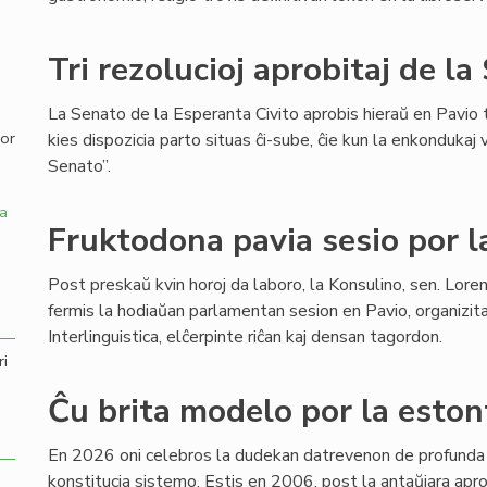
,
Tri rezolucioj aprobitaj de l
La Senato de la Esperanta Civito aprobis hieraŭ en Pavio tr
por
kies dispozicia parto situas ĉi-sube, ĉie kun la enkondukaj 
Senato”.
a
Fruktodona pavia sesio por 
Post preskaŭ kvin horoj da laboro, la Konsulino, sen. Loren
fermis la hodiaŭan parlamentan sesion en Pavio, organizit
Interlinguistica, elĉerpinte riĉan kaj densan tagordon.
ri
Ĉu brita modelo por la eston
En 2026 oni celebros la dudekan datrevenon de profunda 
konstitucia sistemo. Estis en 2006, post la antaŭjara apr