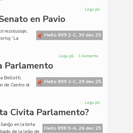
Legu pli
pri
Bibliotekoj
a Senato en Pavio
riĉiĝas
en
i rezoluciojn,
KCE
HeKo 899 2-C, 30 dec 25
vortoj “La
kaj
AEI
Legu pli
pri
1 komento
Tri
la Parlamento
rezolucioj
aprobitaj
a Bellotti,
de
HeKo 899 1-C, 29 dec 25
an de Centro di
la
Senato
en
Legu pli
pri
Pavio
Fruktodona
ta Civita Parlamento?
pavia
sesio
ŝanĝo en la brita
por
HeKo 898 9-A, 26 dec 25
obado de la leĝo de