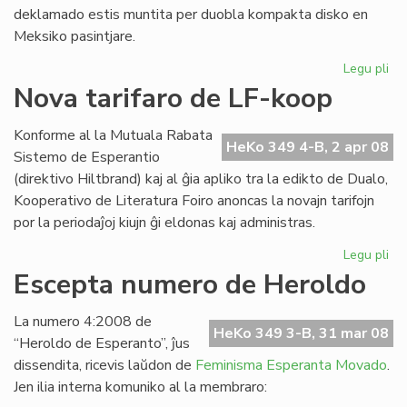
deklamado estis muntita per duobla kompakta disko en
Meksiko pasintjare.
Legu pli
pri
Ofi
Nova tarifaro de LF-koop
ko
de
Konforme al la Mutuala Rabata
ME
HeKo 349 4-B, 2 apr 08
Sistemo de Esperantio
(direktivo Hiltbrand) kaj al ĝia apliko tra la edikto de Dualo,
Kooperativo de Literatura Foiro anoncas la novajn tarifojn
por la periodaĵoj kiujn ĝi eldonas kaj administras.
Legu pli
pri
No
Escepta numero de Heroldo
tar
de
La numero 4:2008 de
LF-
HeKo 349 3-B, 31 mar 08
“Heroldo de Esperanto”, ĵus
ko
dissendita, ricevis laŭdon de
Feminisma Esperanta Movado
.
Jen ilia interna komuniko al la membraro: