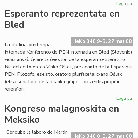
Legu pli
pri
Afr
Esperanto reprezentata en
Es
Bled
Ins
ofi
ag
HeKo 348 9-B, 27 mar 08
La tradicia, printempa
Internacia Konferenco de PEN Internacia en Bled (Slovenio)
vidas ankaŭ ĉi-jare la ĉeeston de la esperanto-literaturo.
Nia delegito estas Vinko Oŝlak, prezidanto de la Esperanta
PEN. Filozofo, eseisto, oratoro plurfaceta, c-ano Oŝlak
(eksa senatano de la blanka grupo) prezentis propran
referaĵon.
Legu pli
pri
Es
Kongreso malagnoskita en
re
Meksiko
en
Bl
“Sendube la laboro de Martin
HeKo 348 8-B, 27 mar 08