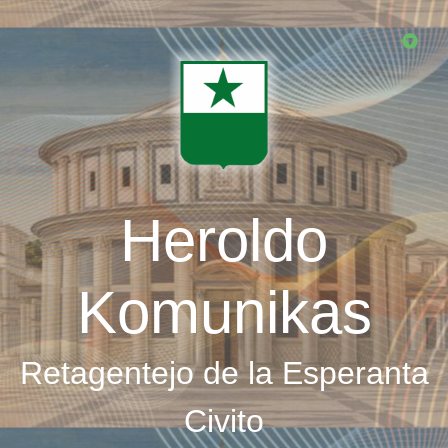
Skip
to
main
content
Heroldo
Komunikas
Retagentejo de la Esperanta
Civito