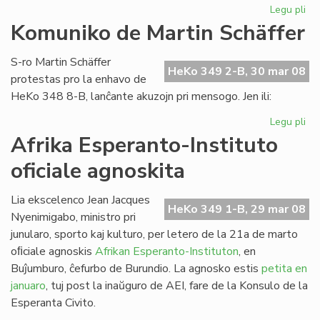
Legu pli
pri
Es
Komuniko de Martin Schäffer
nu
de
S-ro Martin Schäffer
He
HeKo 349 2-B, 30 mar 08
protestas pro la enhavo de
HeKo 348 8-B, lanĉante akuzojn pri mensogo. Jen ili:
Legu pli
pri
Ko
Afrika Esperanto-Instituto
de
oficiale agnoskita
Mar
Sc
Lia ekscelenco Jean Jacques
HeKo 349 1-B, 29 mar 08
Nyenimigabo, ministro pri
junularo, sporto kaj kulturo, per letero de la 21a de marto
oﬁciale agnoskis
Afrikan Esperanto-Instituton
, en
Buĵumburo, ĉefurbo de Burundio. La agnosko estis
petita en
januaro
, tuj post la inaŭguro de AEI, fare de la Konsulo de la
Esperanta Civito.