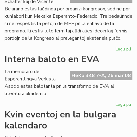
Schäffer kaj de Vicente
Bejarano estas laŭdinda por organizi kongreson, sed ne por
kunlabori kun Meksika Esperanto-Federacio. Tre bedaŭrinde
ili ne respektis la petojn de MEF pri la enhavo de la
programo. Ili estis tute fermitaj aŭdi alies ideojn kaj fermis
pordojn de la Kongreso al prelegantoj ekster sia plaĉo.
Legu pli
pri
Ko
Interna baloto en EVA
ma
en
La membraro de
Me
HeKo 348 7-A, 26 mar 08
Esperantlingva Verkista
Asocio estas balotanta pri la transformo de EVA al
literatura akademio.
Legu pli
pri
Int
Kvin eventoj en la bulgara
ba
kalendaro
en
EV