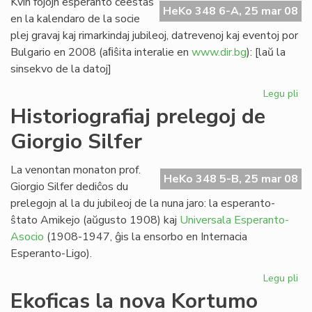
Kvin fojojn esperanto ĉeestas
HeKo 348 6-A, 25 mar 08
en la kalendaro de la socie
plej gravaj kaj rimarkindaj jubileoj, datrevenoj kaj eventoj por
Bulgario en 2008 (aﬁŝita interalie en
www.dir.bg
): [laŭ la
sinsekvo de la datoj]
Legu pli
pri
Kvi
Historiografiaj prelegoj de
ev
Giorgio Silfer
en
la
bu
La venontan monaton prof.
HeKo 348 5-B, 25 mar 08
ka
Giorgio Silfer dediĉos du
prelegojn al la du jubileoj de la nuna jaro: la esperanto-
ŝtato Amikejo (aŭgusto 1908) kaj
Universala Esperanto-
Asocio
(1908-1947, ĝis la ensorbo en Internacia
Esperanto-Ligo).
Legu pli
pri
His
Ekoficas la nova Kortumo
pre