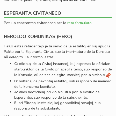
majuskloj egalas. Esperantaj literoj ankaŭ en x-formato.
ESPERANTA CIVITANECO
Petu la esperantan civitanecon per la
reta formularo
.
HEROLDO KOMUNIKAS (HEKO)
HeKo estas retagentejo je la servo de la establoj en kaj apud la
Pakto por la Esperanta Civito, sub la imprimaturo de la Konsulo
aŭ delegito. La informoj estas:
C:
oﬁcialaj de la Civitaj instancoj, kiuj esprimas la oﬁcialan
starpunkton de la Civito pri specifa temo, sub responso de
la Konsulo, aŭ de ties delegito, markitaj per la simbolo
.
B:
bultenaj de paktintaj establoj, sub responso de membro
de la koncerna komitato.
A:
alies neoﬁcialaj, pri kio ajn utila por la evoluo de
Esperantio, sub responso de la subskribinto.
E:
pri Eŭropaj institucioj kaj geopolitikaj novaĵoj, sub
responso de la subskribinto.