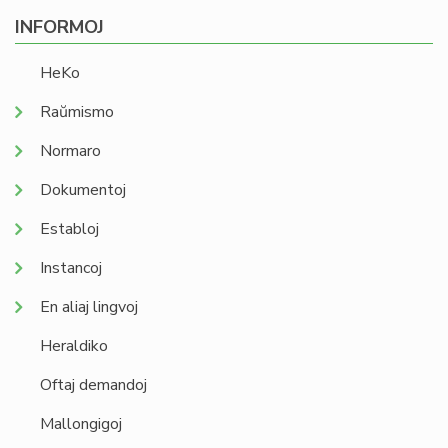
INFORMOJ
HeKo
Raŭmismo
Normaro
Dokumentoj
Establoj
Instancoj
En aliaj lingvoj
Heraldiko
Oftaj demandoj
Mallongigoj