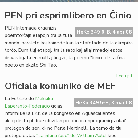
PEN pri esprimlibero en Ĉinio
PEN Internacia organizis
HeKo 349 6-B, 4 apr 08
poemtorĉajn etapojn tra la tuta
mondo, paralele kaj koincide kun la stafetado de la olimpika
torĉo. Dum tiuj etapoj, tra la reto kaj aliaj rimedoj estos
disvastigata en multaj lingvoj la poemo “Junio” de la ĉina
poeto en ekzilo Shi Tao.
Legu pli
pri
PE
Oficiala komuniko de MEF
pri
esp
La Estraro de
Meksika
en
HeKo 349 5-B, 3 mar 08
Esperanto-Federacio
ĝojas
Ĉin
informi ke la LKK de la kongreso en Aguascalientes
akceptis la pli frue rifuzitan proponon enprogramigi ankaŭ
prelegon de sen. d-ino Perla Martinelli. La temo de tiu
prelego estas
“La infana raso” de William Auld
, kies