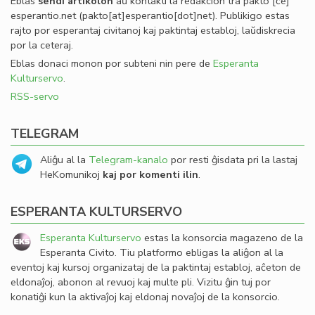
Eblas
sendi
artikolon
aŭ kontakti la redakcion tra
pakto
[ĉe]
esperantio
.
net
(pakto[at]esperantio[dot]net)
. Publikigo estas
rajto por esperantaj civitanoj kaj paktintaj establoj, laŭdiskrecia
por la ceteraj.
Eblas donaci monon por subteni nin pere de
Esperanta
Kulturservo
.
RSS-servo
TELEGRAM
Aliĝu al la
Telegram-kanalo
por resti ĝisdata pri la lastaj
HeKomunikoj
kaj por komenti ilin
.
ESPERANTA KULTURSERVO
Esperanta Kulturservo
estas la konsorcia magazeno de la
Esperanta Civito. Tiu platformo ebligas la aliĝon al la
eventoj kaj kursoj organizataj de la paktintaj establoj, aĉeton de
eldonaĵoj, abonon al revuoj kaj multe pli. Vizitu ĝin tuj por
konatiĝi kun la aktivaĵoj kaj eldonaj novaĵoj de la konsorcio.