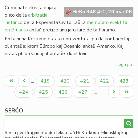
de
Ĉi-monate ekis la dujara
Gio
HeKo 348 4-C, 20 mar 08
oﬁco de la
arbitracia
Sil
instanco
de la Esperanta Civito, laŭ la
membraro elektita
en Bruselo
antaŭ precize unu jaro fare de la Forumo.
En la nuna Kortumo estas reprezentataj pli da kontinentoj
ol antaŭe: krom Eŭropo kaj Oceanio, ankaŭ Ameriko. Kaj
estas pli da virinoj ol antaŭe: du el kvin.
Legu pli
pri
Eko
Pagination
la
Unua
Antaŭa
Paĝo
Paĝo
Paĝo
Paĝo
Aktual
419
420
421
422
423
…
no
paĝo
paĝo
paĝo
Ko
Paĝo
Paĝo
Paĝo
Paĝo
Next
Last
424
425
426
427
…
page
page
SERĈO
Serĉu per (fragmento de) teksto aŭ HeKo-kodo. Minuskloj kaj