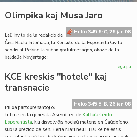
Olimpika kaj Musa Jaro
HeKo 345 6-C, 26 jan 08
Laŭ invito de la redakcio de
Ĉina Radio Internacia, la Konsulo de la Esperanta Civito
sendis al Pekino la suban gratulmesaĝon, okaze de la
baldaŭa Novjartago:
Legu pli
pri
Ol
KCE kreskis "hotele" kaj
kaj
transnacie
Mu
Jar
HeKo 345 5-B, 26 jan 08
Pli da partoprenantoj ol
kutime en la ĝenerala Asembleo de
Kultura Centro
Esperantista
, kiu disvolviĝis hodiaŭ matene en Ĉaŭdefono,
sub la prezido de sen. Perla Martinelli. Tial ke ne estis
specialaj tagorderoj (nek renovigo de la gvidaj organoj, nek