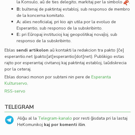
la Konsulo, aŭ de ties delegito, markitaj per la simbolo
.
B:
bultenaj de paktintaj establoj, sub responso de membro
de la koncerna komitato.
A:
alies neoﬁcialaj, pri kio ajn utila por la evoluo de
Esperantio, sub responso de la subskribinto.
E:
pri Eŭropaj institucioj kaj geopolitikaj novaĵoj, sub
responso de la subskribinto.
Eblas
sendi
artikolon
aŭ kontakti la redakcion tra
pakto
[ĉe]
esperantio
.
net
(pakto[at]esperantio[dot]net)
. Publikigo estas
rajto por esperantaj civitanoj kaj paktintaj establoj, laŭdiskrecia
por la ceteraj.
Eblas donaci monon por subteni nin pere de
Esperanta
Kulturservo
.
RSS-servo
TELEGRAM
Aliĝu al la
Telegram-kanalo
por resti ĝisdata pri la lastaj
HeKomunikoj
kaj por komenti ilin
.