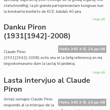
statutmodifoj), la pli granda partoprenantaro kongruas kun
la kreskanta bonfarto de KCE, baldaŭ 40-jara.
Legu pli
pri
KC
Danku Piron
kre
(1931[1942]-2008)
"ho
kaj
tr
HeKo 345 4-B, 24 jan 08
Claude Piron
(1931[1942]-2008) estis unu el la ĉefaj referencoj en nia
lingvokomunumo dum la lastaj tri jardekoj.
Legu pli
pri
Da
Lasta intervjuo al Claude
Pir
Piron
(1
Antaŭ semajno Claude Piron
HeKo 345 3-B, 24 jan 08
respondis al la intervjuo de la