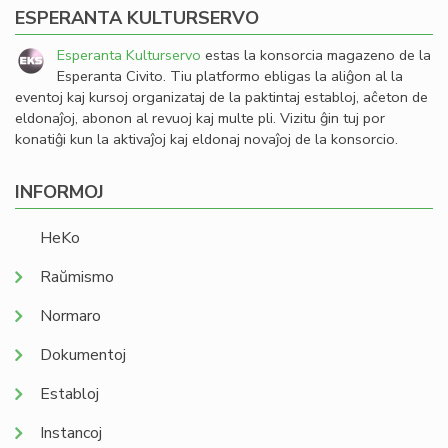
ESPERANTA KULTURSERVO
Esperanta Kulturservo
estas la konsorcia magazeno de la
Esperanta Civito. Tiu platformo ebligas la aliĝon al la
eventoj kaj kursoj organizataj de la paktintaj establoj, aĉeton de
eldonaĵoj, abonon al revuoj kaj multe pli. Vizitu ĝin tuj por
konatiĝi kun la aktivaĵoj kaj eldonaj novaĵoj de la konsorcio.
INFORMOJ
HeKo
Raŭmismo
Normaro
Dokumentoj
Establoj
Instancoj