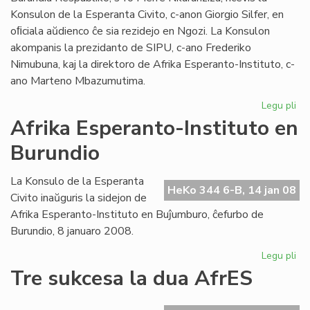
Konsulon de la Esperanta Civito, c-anon Giorgio Silfer, en
oﬁciala aŭdienco ĉe sia rezidejo en Ngozi. La Konsulon
akompanis la prezidanto de SIPU, c-ano Frederiko
Nimubuna, kaj la direktoro de Afrika Esperanto-Instituto, c-
ano Marteno Mbazumutima.
Legu pli
pri
La
Afrika Esperanto-Instituto en
bu
Burundio
Pr
ren
la
La Konsulo de la Esperanta
HeKo 344 6-B, 14 jan 08
Ko
Civito inaŭguris la sidejon de
Afrika Esperanto-Instituto en Buĵumburo, ĉefurbo de
Burundio, 8 januaro 2008.
Legu pli
pri
Afr
Tre sukcesa la dua AfrES
Es
Ins