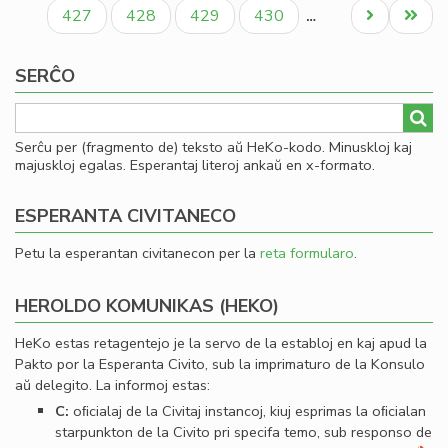
paĝo
paĝo
paĝo
Paĝo
Paĝo
Paĝo
Paĝo
Next
Last
427
428
429
430
…
page
page
SERĈO
Serĉu per (fragmento de) teksto aŭ HeKo-kodo. Minuskloj kaj
majuskloj egalas. Esperantaj literoj ankaŭ en x-formato.
ESPERANTA CIVITANECO
Petu la esperantan civitanecon per la
reta formularo
.
HEROLDO KOMUNIKAS (HEKO)
HeKo estas retagentejo je la servo de la establoj en kaj apud la
Pakto por la Esperanta Civito, sub la imprimaturo de la Konsulo
aŭ delegito. La informoj estas:
C:
oﬁcialaj de la Civitaj instancoj, kiuj esprimas la oﬁcialan
starpunkton de la Civito pri specifa temo, sub responso de