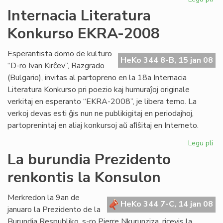
Kv
Internacia Literatura
st
Konkurso EKRA-2008
es
en
Me
Esperantista domo de kulturo
HeKo 344 8-B, 15 jan 08
“D-ro Ivan Kirĉev”, Razgrado
(Bulgario), invitas al partopreno en la 18a Internacia
Literatura Konkurso pri poezio kaj humuraĵoj originale
verkitaj en esperanto “EKRA-2008”, je libera temo. La
verkoj devas esti ĝis nun ne publikigitaj en periodajhoj,
partoprenintaj en aliaj konkursoj aŭ aﬁŝitaj en Interneto.
Legu pli
pri
Int
La burundia Prezidento
Lit
renkontis la Konsulon
Ko
EK
20
Merkredon la 9an de
HeKo 344 7-C, 14 jan 08
januaro la Prezidento de la
Burundia Respubliko, s-ro Pierre Nkurunziza, ricevis la