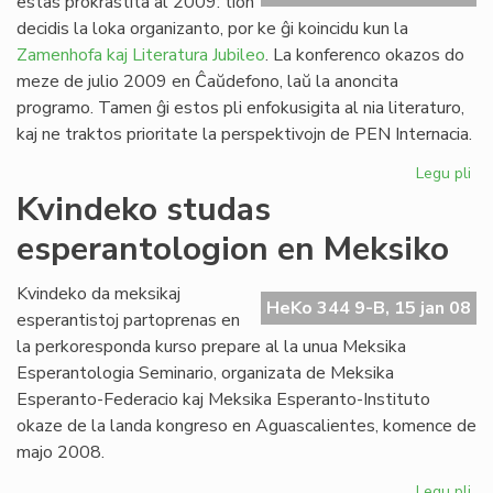
estas prokrastita al 2009: tion
Ve
decidis la loka organizanto, por ke ĝi koincidu kun la
de
Zamenhofa kaj Literatura Jubileo
. La konferenco okazos do
la
meze de julio 2009 en Ĉaŭdefono, laŭ la anoncita
Jar
programo. Tamen ĝi estos pli enfokusigita al nia literaturo,
kaj ne traktos prioritate la perspektivojn de PEN Internacia.
Legu pli
pri
PE
Kvindeko studas
ko
esperantologion en Meksiko
pro
Kvindeko da meksikaj
HeKo 344 9-B, 15 jan 08
esperantistoj partoprenas en
la perkoresponda kurso prepare al la unua Meksika
Esperantologia Seminario, organizata de Meksika
Esperanto-Federacio kaj Meksika Esperanto-Instituto
okaze de la landa kongreso en Aguascalientes, komence de
majo 2008.
Legu pli
pri