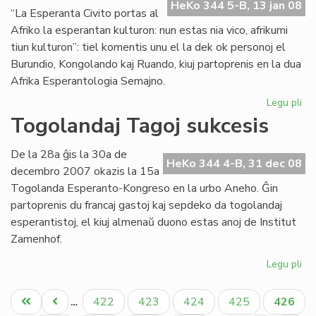
en
HeKo 344 5-B, 13 jan 08
“La Esperanta Civito portas al
Bu
Afriko la esperantan kulturon: nun estas nia vico, afrikumi
tiun kulturon”: tiel komentis unu el la dek ok personoj el
Burundio, Kongolando kaj Ruando, kiuj partoprenis en la dua
Afrika Esperantologia Semajno.
Legu pli
pri
Tr
Togolandaj Tagoj sukcesis
su
la
De la 28a ĝis la 30a de
du
HeKo 344 4-B, 31 dec 08
decembro 2007 okazis la 15a
Af
Togolanda Esperanto-Kongreso en la urbo Aneho. Ĝin
partoprenis du francaj gastoj kaj sepdeko da togolandaj
esperantistoj, el kiuj almenaŭ duono estas anoj de Institut
Zamenhof.
Legu pli
pri
To
Pagination
Ta
Unua
Antaŭa
Paĝo
Paĝo
Paĝo
Paĝo
Aktual
422
423
424
425
426
…
su