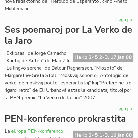
nova redaktorino de “Heroldo de Esperanto”, c-ino Aneto
Muhlemann.
Legu pli
pri
La
Ses poemaroj por La Verko de
int
la Jaro
al
Cl
Pir
“Eklipsas” de Jorge Camacho,
HeKo 345 2-B, 17 jan 08
“Kantoj de Anteo” de Mao Zifu,
“La lingvo serena” de Baldur Ragnarsson, “Miozoto” de
Margarethe-Greta Stoll, “Moskvaj sonoriloj. Antologio de
verkoj de moskvaj poetoj-esperantistoj” kaj “Prefere ne tro
rigardi retro” de Eli Urbanová estas la kandidataj titoloj por
la PEN-premio “La Verko de la Jaro” 2007.
Legu pli
pri
Se
PEN-konferenco prokrastita
po
po
La
eŭropa PEN-konferenco
La
HeKo 345 1-B, 16 jan 08