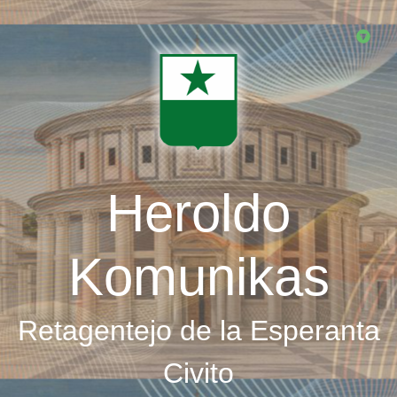
Skip
to
main
content
Heroldo
Komunikas
Retagentejo de la Esperanta
Civito