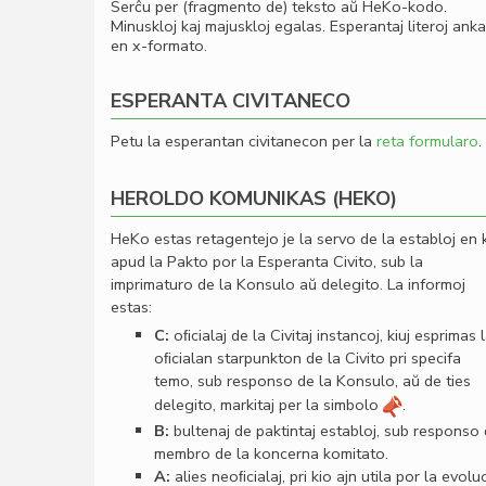
Serĉu per (fragmento de) teksto aŭ HeKo-kodo.
Minuskloj kaj majuskloj egalas. Esperantaj literoj ank
en x-formato.
ESPERANTA CIVITANECO
Petu la esperantan civitanecon per la
reta formularo
.
HEROLDO KOMUNIKAS (HEKO)
HeKo estas retagentejo je la servo de la establoj en 
apud la Pakto por la Esperanta Civito, sub la
imprimaturo de la Konsulo aŭ delegito. La informoj
estas:
C:
oﬁcialaj de la Civitaj instancoj, kiuj esprimas 
oﬁcialan starpunkton de la Civito pri specifa
temo, sub responso de la Konsulo, aŭ de ties
delegito, markitaj per la simbolo
.
B:
bultenaj de paktintaj establoj, sub responso
membro de la koncerna komitato.
A:
alies neoﬁcialaj, pri kio ajn utila por la evolu