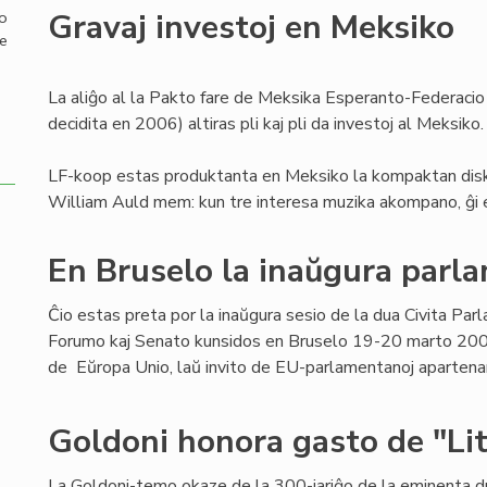
Gravaj investoj en Meksiko
mo
de
La aliĝo al la Pakto fare de Meksika Esperanto-Federacio
decidita en 2006) altiras pli kaj pli da investoj al Meksiko.
LF-koop estas produktanta en Meksiko la kompaktan diskon
William Auld mem: kun tre interesa muzika akompano, ĝi e
En Bruselo la inaŭgura parl
Ĉio estas preta por la inaŭgura sesio de la dua Civita Par
Forumo kaj Senato kunsidos en Bruselo 19-20 marto 200
de Eŭropa Unio, laŭ invito de EU-parlamentanoj apartenan
Goldoni honora gasto de "Lit
La Goldoni-temo okaze de la 300-jariĝo de la eminenta 