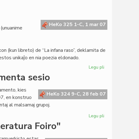
Svisa
enciklopedio
pri
la
HeKo 325 1-C, 1 mar 07
 (unuanime
Esperanta
Civito
 (kun libreto) de “La infana raso”, deklamita de
stos unikaĵo en nia poezia eldonado.
Legu pli
pri
Gravaj
amenta sesio
investoj
en
lamento, kies
Meksiko
HeKo 324 9-C, 28 feb 07
7, en konstruo
taj al malsamaj grupoj.
Legu pli
pri
En
eratura Foiro"
Bruselo
la
dramverkisto estas