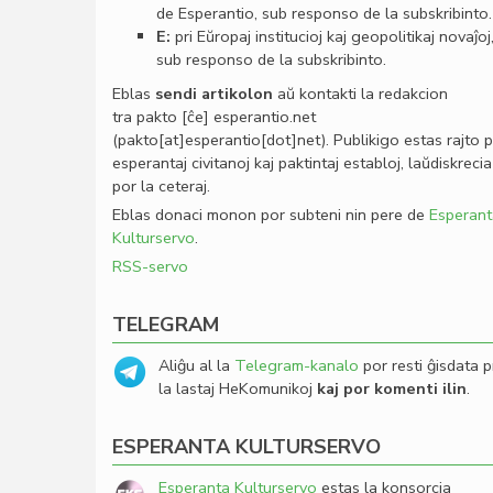
de Esperantio, sub responso de la subskribinto.
E:
pri Eŭropaj institucioj kaj geopolitikaj novaĵoj
sub responso de la subskribinto.
Eblas
sendi
artikolon
aŭ kontakti la redakcion
tra
pakto
[ĉe]
esperantio
.
net
(pakto[at]esperantio[dot]net)
. Publikigo estas rajto 
esperantaj civitanoj kaj paktintaj establoj, laŭdiskrecia
por la ceteraj.
Eblas donaci monon por subteni nin pere de
Esperant
Kulturservo
.
RSS-servo
TELEGRAM
Aliĝu al la
Telegram-kanalo
por resti ĝisdata p
la lastaj HeKomunikoj
kaj por komenti ilin
.
ESPERANTA KULTURSERVO
Esperanta Kulturservo
estas la konsorcia