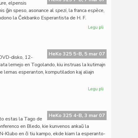
ure, elpensis
mis ĝin speso, asonance al
spezi
, la franca
espèce
,
ondono la Ĉekbanko Esperantista de H. F.
Legu pli
pri
La
speso
estus
centjara
HeKo 325 5-B, 5 mar 07
 DVD-disko, 12-
vata lernejo en Togolando, kiu instruas la kutimajn
rome lernas esperanton, komputiladon kaj aliajn
Legu pli
pri
Filmo
pri
Institut
Zamenhof
HeKo 325 4-B, 3 mar 07
o estas la Tago de
konferenco en Bledo, kie kunvenos ankaŭ la
N-Klubo en ĉi tiu kampo, ekde kiam la esperanto-