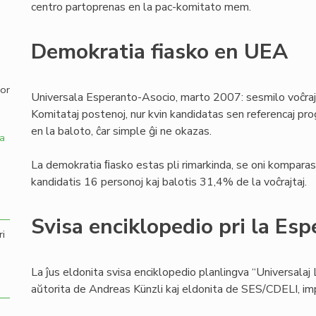
centro partoprenas en la pac-komitato mem.
,
Demokratia fiasko en UEA
por
Universala Esperanto-Asocio, marto 2007: sesmilo voĉraj
Komitataj postenoj, nur kvin kandidatas sen referencaj pro
en la baloto, ĉar simple ĝi ne okazas.
a
La demokratia ﬁasko estas pli rimarkinda, se oni komparas 
kandidatis 16 personoj kaj balotis 31,4% de la voĉrajtaj.
Svisa enciklopedio pri la Esp
ri
La ĵus eldonita svisa enciklopedio planlingva “Universalaj 
aŭtorita de Andreas Künzli kaj eldonita de SES/CDELI, i