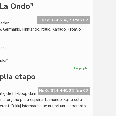
Martinelli
"La Ondo"
proponas
rezolucion
pri
HeKo 324 5-A, 23 feb 07
acian
la
 Germanio, Finnlando, Italio, Kanado, Kroatio,
2008a
on.
doj”.
Legu pli
pri
Internacia
plia etapo
Fotokonkurso
de
"La
HeKo 324 4-B, 22 feb 07
titaj de LF-koop dum
Ondo"
rma organo pri la esperanta mondo, kaj la sola
ranto”) kiuj informadas ne nur pri unu esperanto-