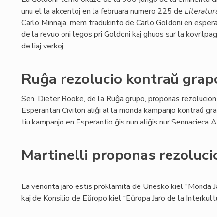
unu el la akcentoj en la februara numero 225 de
Literatur
Carlo Minnaja, mem tradukinto de Carlo Goldoni en espera
de la revuo oni legos pri Goldoni kaj ghuos sur la kovrilpa
de liaj verkoj.
Ruĝa rezolucio kontraŭ gra
Sen. Dieter Rooke, de la Ruĝa grupo, proponas rezolucion
Esperantan Civiton aliĝi al la monda kampanjo kontraŭ gr
tiu kampanjo en Esperantio ĝis nun aliĝis nur Sennacieca
Martinelli proponas rezoluci
La venonta jaro estis proklamita de Unesko kiel “Monda Ja
kaj de Konsilio de Eŭropo kiel “Eŭropa Jaro de la Interkult