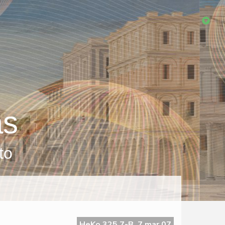
as
to
HeKo 325 7-B, 7 mar 07