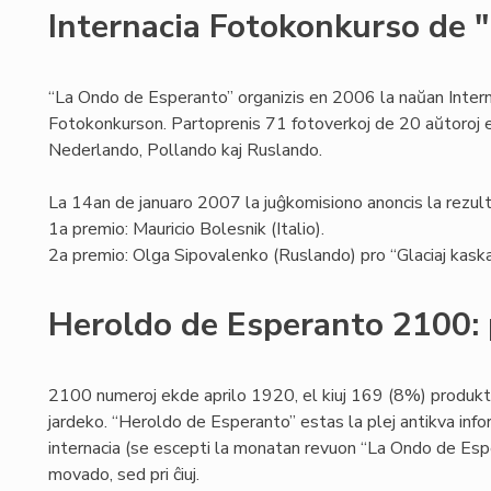
Internacia Fotokonkurso de 
“La Ondo de Esperanto” organizis en 2006 la naŭan Intern
Fotokonkurson. Partoprenis 71 fotoverkoj de 20 aŭtoroj el
Nederlando, Pollando kaj Ruslando.
La 14an de januaro 2007 la juĝkomisiono anoncis la rezult
1a premio: Mauricio Bolesnik (Italio).
2a premio: Olga Sipovalenko (Ruslando) pro “Glaciaj kaska
Heroldo de Esperanto 2100: 
2100 numeroj ekde aprilo 1920, el kiuj 169 (8%) produk
jardeko. “Heroldo de Esperanto” estas la plej antikva info
internacia (se escepti la monatan revuon “La Ondo de Espe
movado, sed pri ĉiuj.