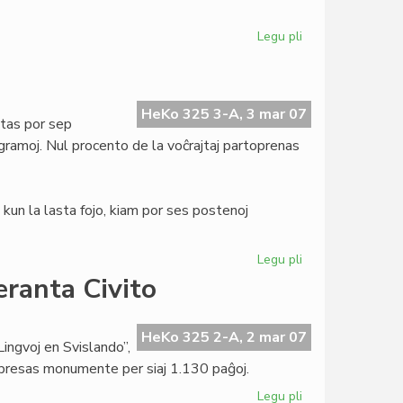
Legu pli
pri
Tago
de
Verkistoj
por
HeKo 325 3-A, 3 mar 07
tas por sep
Paco
gramoj. Nul procento de la voĉrajtaj partoprenas
kun la lasta fojo, kiam por ses postenoj
Legu pli
pri
Demokratia
eranta Civito
fiasko
en
UEA
HeKo 325 2-A, 2 mar 07
Lingvoj en Svislando”,
mpresas monumente per siaj 1.130 paĝoj.
Legu pli
pri