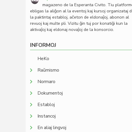
magazeno de la Esperanta Civito. Tiu platfor
ebligas la aliĝon al la eventoj kaj kursoj organizataj 
la paktintaj establoj, aĉeton de eldonaĵoj, abonon al
revuoj kaj multe pli. Vizitu ĝin tuj por konatiĝi kun la
aktivaĵoj kaj eldonaj novaĵoj de la konsorcio.
INFORMOJ
HeKo
Raŭmismo
Normaro
Dokumentoj
Establoj
Instancoj
En aliaj lingvoj