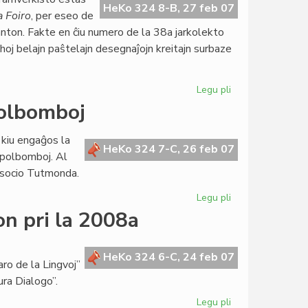
inaŭgura
HeKo 324 8-B, 27 feb 07
a Foiro
, per eseo de
parlamenta
nton. Fakte en ĉiu numero de la 38a jarkolekto
sesio
ghoj belajn paŝtelajn desegnaĵojn kreitajn surbaze
Legu pli
pri
Goldoni
polbomboj
honora
gasto
 kiu engaĝos la
de
HeKo 324 7-C, 26 feb 07
apolbomboj. Al
"Literatura
 Asocio Tutmonda.
Foiro"
Legu pli
pri
Ruĝa
on pri la 2008a
rezolucio
kontraŭ
grapolbomboj
HeKo 324 6-C, 24 feb 07
ro de la Lingvoj”
ura Dialogo”.
Legu pli
pri