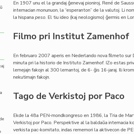
En 1907 unu el la grandaj ĝenevaj pioniroj, René de Sauss
aŭ
internacian monunuon, la “esperanton” de la valutoj. Li no
la hispana
peso
. El tiu ideo (kaj neologismo) ĝermis en L
Filmo pri Institut Zamenhof
En februaro 2007 aperis en Nederlando nova ﬁlmeto sur
minuta pri la historio de Instituto Zamenhof. IZo estas pri
kaj
lernejajn fakojn al 300 lernantoj, de 6- ĝis 16-jaraj. Ili k
nekutimajn fakojn.
la
Tago de Verkistoj por Paco
Ekde la 48a PEN-mondkongreso en 1986, la Tria de Mart
 de
Verkistoj por Paco. Perspektive al la baldaŭa internacia 
verkista pac-komitato, indas rememori la aktivecon de PE
o