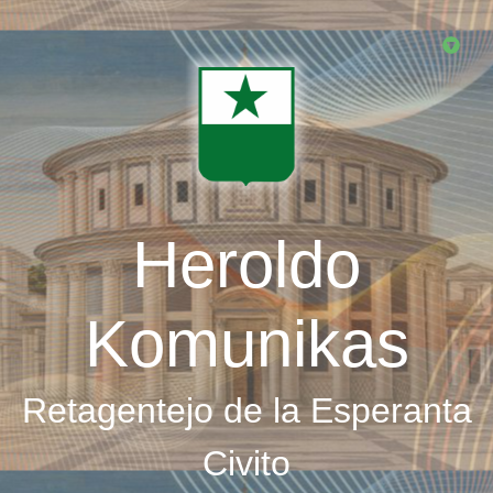
Skip
to
main
content
Heroldo
Komunikas
Retagentejo de la Esperanta
Civito