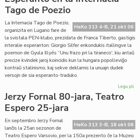
de
Tago de Poezio
la
Li
Ko
La Internacia Tago de Poezio,
HeKo 313 4-B, 21 okt 06
pri
organizita en Lugano fare de
su
la svistala PEN-klubo, prezidata de Franca Tiberto, gastigis
al
interalie esperanton: Giorgio Silfer enkondukis itallingve la
poemon de Gyula Illyés “Unu frazo pri la tiraneco“, kiu antaŭ
precize kvindek jaroj koincidis kun la hungara popolleviĝo
kontraŭ stalinismo, kaj sekve deklamis la unuajn dudek
versojn de sia esperanto-traduko.
Legu pli
pri
Es
Jerzy Fornal 80-jara, Teatro
en
Espero 25-jara
la
Int
Ta
En septembro Jerzy Fornal
HeKo 313 3-B, 18 okt 06
de
lanĉis la 25an sezonon de
Po
Teatro Espero Varsovio, per la 150a prezento ĉe la Muzeo