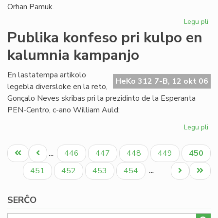
Orhan Pamuk.
Legu pli
pri
La
Publika konfeso pri kulpo en
ar
kalumnia kampanjo
ge
ĉe
la
En lastatempa artikolo
HeKo 312 7-B, 12 okt 06
lit
legebla diversloke en la reto,
No
Gonçalo Neves skribas pri la prezidinto de la Esperanta
pr
PEN-Centro, c-ano William Auld:
Legu pli
pri
Pub
Pagination
ko
Unua
Antaŭa
Paĝo
Paĝo
Paĝo
Paĝo
Aktual
446
447
448
449
450
…
pri
paĝo
paĝo
paĝo
ku
Paĝo
Paĝo
Paĝo
Paĝo
Next
Last
451
452
453
454
…
en
page
page
ka
SERĈO
ka