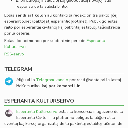
E:
pri Eŭropaj institucioj kaj geopolitikaj novaĵoj, sub
responso de la subskribinto.
Eblas
sendi
artikolon
aŭ kontakti la redakcion tra
pakto
[ĉe]
esperantio
.
net
(pakto[at]esperantio[dot]net)
. Publikigo estas
rajto por esperantaj civitanoj kaj paktintaj establoj, laŭdiskrecia
por la ceteraj.
Eblas donaci monon por subteni nin pere de
Esperanta
Kulturservo
.
RSS-servo
TELEGRAM
Aliĝu al la
Telegram-kanalo
por resti ĝisdata pri la lastaj
HeKomunikoj
kaj por komenti ilin
.
ESPERANTA KULTURSERVO
Esperanta Kulturservo
estas la konsorcia magazeno de la
Esperanta Civito. Tiu platformo ebligas la aliĝon al la
eventoj kaj kursoj organizataj de la paktintaj establoj, aĉeton de