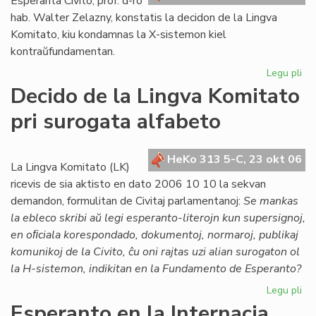
Esperanta Civito, prof. d-ro
hab. Walter Zelazny, konstatis la decidon de la Lingva
Komitato, kiu kondamnas la X-sistemon kiel
kontraŭfundamentan.
Legu pli
pri
Po
Decido de la Lingva Komitato
la
pri surogata alfabeto
de
de
LK
HeKo 313 5-C, 23 okt 06
ko
La Lingva Komitato (LK)
X-
ricevis de sia aktisto en dato 2006 10 10 la sekvan
su
demandon, formulitan de Civitaj parlamentanoj:
Se mankas
la ebleco skribi aŭ legi esperanto-literojn kun supersignoj,
en oﬁciala korespondado, dokumentoj, normaroj, publikaj
komunikoj de la Civito, ĉu oni rajtas uzi alian surogaton ol
la H-sistemon, indikitan en la Fundamento de Esperanto?
Legu pli
pri
De
Esperanto en la Internacia