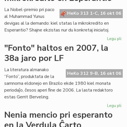
es
pa
La Nobel-premio pri paco
HeKo 313 1-C, 16 okt 06
de
al Muhammad Yunus
la
devigas al la demando: kiel statas la mikrokredito en
Fu
Esperantio? Shajne ekzistas nur du konkretaj iniciatoj.
Legu pli
pri
Un
"Fonto" haltos en 2007, la
pa
38a jaro por LF
po
la
mik
La literatura almanako
HeKo 312 9-B, 16 okt 06
en
“Fonto”, produktata de la
Es
samnoma eldonejo en Brazilo ekde 1980 kiel monata
periodaĵo, ĉesos aperi ﬁne de 2006. La lasta redaktoro
estas Gerrit Berveling.
Legu pli
pri
"F
Nenia mencio pri esperanto
hal
en la Verdula Ĉarto
en