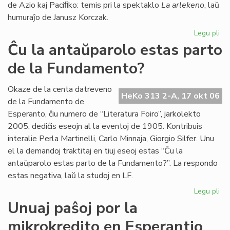
de Azio kaj Paciﬁko: temis pri la spektaklo
La arlekeno
, laŭ
humuraĵo de Janusz Korczak.
Legu pli
pri
Jer
Ĉu la antaŭparolo estas parto
For
de la Fundamento?
80
jar
Te
Okaze de la centa datreveno
HeKo 313 2-A, 17 okt 06
Es
de la Fundamento de
25
Esperanto, ĉiu numero de “Literatura Foiro”, jarkolekto
jar
2005, dediĉis eseojn al la eventoj de 1905. Kontribuis
interalie Perla Martinelli, Carlo Minnaja, Giorgio Silfer. Unu
el la demandoj traktitaj en tiuj eseoj estas “Ĉu la
antaŭparolo estas parto de la Fundamento?”. La respondo
estas negativa, laŭ la studoj en LF.
Legu pli
pri
Ĉu
Unuaj paŝoj por la
la
mikrokredito en Esperantio
an