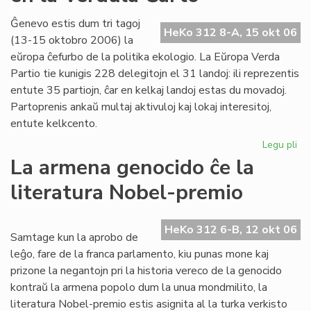
20
la
Ĝenevo estis dum tri tagoj
HeKo 312 8-A, 15 okt 06
38
(13-15 oktobro 2006) la
jar
eŭropa ĉefurbo de la politika ekologio. La Eŭropa Verda
po
Partio tie kunigis 228 delegitojn el 31 landoj: ili reprezentis
LF
entute 35 partiojn, ĉar en kelkaj landoj estas du movadoj.
Partoprenis ankaŭ multaj aktivuloj kaj lokaj interesitoj,
entute kelkcento.
Legu pli
pri
Ne
La armena genocido ĉe la
me
literatura Nobel-premio
pri
es
en
HeKo 312 6-B, 12 okt 06
la
Samtage kun la aprobo de
Ve
leĝo, fare de la franca parlamento, kiu punas mone kaj
Ĉa
prizone la negantojn pri la historia vereco de la genocido
kontraŭ la armena popolo dum la unua mondmilito, la
literatura Nobel-premio estis asignita al la turka verkisto