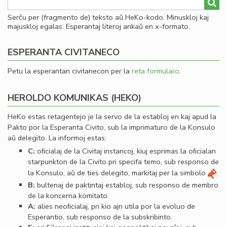
Serĉu per (fragmento de) teksto aŭ HeKo-kodo. Minuskloj kaj
majuskloj egalas. Esperantaj literoj ankaŭ en x-formato.
ESPERANTA CIVITANECO
Petu la esperantan civitanecon per la
reta formularo
.
HEROLDO KOMUNIKAS (HEKO)
HeKo estas retagentejo je la servo de la establoj en kaj apud la
Pakto por la Esperanta Civito, sub la imprimaturo de la Konsulo
aŭ delegito. La informoj estas:
C:
oﬁcialaj de la Civitaj instancoj, kiuj esprimas la oﬁcialan
starpunkton de la Civito pri specifa temo, sub responso de
la Konsulo, aŭ de ties delegito, markitaj per la simbolo
.
B:
bultenaj de paktintaj establoj, sub responso de membro
de la koncerna komitato.
A:
alies neoﬁcialaj, pri kio ajn utila por la evoluo de
Esperantio, sub responso de la subskribinto.