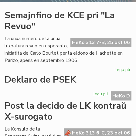
Semajnfino de KCE pri "La
Revuo"
La unua numero de la unua
HeKo 313 7-B, 25 okt 06
literatura revuo en esperanto,
iniciatita de Carlo Bourlet per la eldono de Hachette en
Parizo, aperis en septembro 1906.
Legu pli
pri
Se
Deklaro de PSEK
de
KC
Legu pli
pri
pri
HeKo D
Deklaro
"L
Post la decido de LK kontraŭ
de
Re
PSEK
X-surogato
La Konsulo de la
HeKo 313 6-C, 23 okt 06