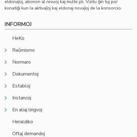
eldonaĵoj, abonon al revuoj kaj multe pli. Vizitu ĝin tuj por
konatiĝi kun la aktivaĵoj kaj eldonaj novaĵoj de la konsorcio.
INFORMOJ
HeKo
Raŭmismo
Normaro
Dokumentoj
Establoj
Instancoj
En aliaj lingvoj
Heraldiko
Oftaj demandoj