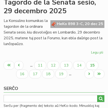
Tagordo de la Senata sesio,
Kap
29 decembro 2025
ku
fiz
en
La Konsulino komunikas la
HeKo 898 3-C, 20 dec 25
Mi
tagordon de la ordinara
po
Senata sesio, kiu disvolviĝos en Lombardio, 29 decembro
se
2025, matene tuj post la Forumo, kun ebla daŭrigo post la
lunĉopaŭzo.
Legu pli
pri
Ta
Pagination
de
Unua
Antaŭa
Paĝo
Paĝo
Paĝo
Paĝo
Aktuala
11
12
13
14
15
…
la
paĝo
paĝo
paĝo
Se
Paĝo
Paĝo
Paĝo
Paĝo
Next
Last
16
17
18
19
…
ses
page
page
29
SERĈO
de
20
Serĉu per (fragmento de) teksto aŭ HeKo-kodo. Minuskloj kaj