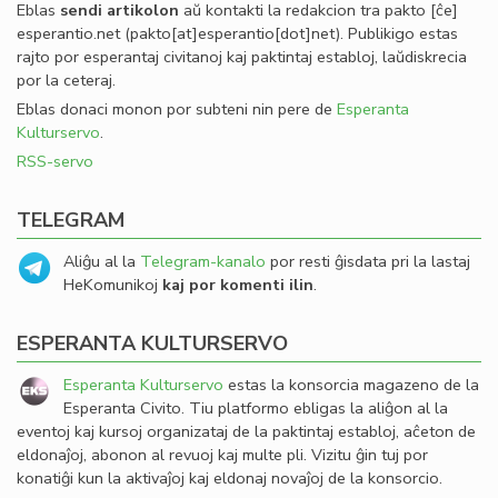
Eblas
sendi
artikolon
aŭ kontakti la redakcion tra
pakto
[ĉe]
esperantio
.
net
(pakto[at]esperantio[dot]net)
. Publikigo estas
rajto por esperantaj civitanoj kaj paktintaj establoj, laŭdiskrecia
por la ceteraj.
Eblas donaci monon por subteni nin pere de
Esperanta
Kulturservo
.
RSS-servo
TELEGRAM
Aliĝu al la
Telegram-kanalo
por resti ĝisdata pri la lastaj
HeKomunikoj
kaj por komenti ilin
.
ESPERANTA KULTURSERVO
Esperanta Kulturservo
estas la konsorcia magazeno de la
Esperanta Civito. Tiu platformo ebligas la aliĝon al la
eventoj kaj kursoj organizataj de la paktintaj establoj, aĉeton de
eldonaĵoj, abonon al revuoj kaj multe pli. Vizitu ĝin tuj por
konatiĝi kun la aktivaĵoj kaj eldonaj novaĵoj de la konsorcio.