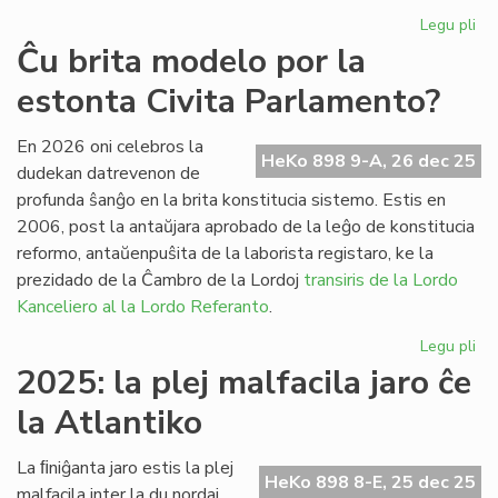
Legu pli
pri
Fr
Ĉu brita modelo por la
pa
estonta Civita Parlamento?
ses
po
la
En 2026 oni celebros la
HeKo 898 9-A, 26 dec 25
Pa
dudekan datrevenon de
profunda ŝanĝo en la brita konstitucia sistemo. Estis en
2006, post la antaŭjara aprobado de la leĝo de konstitucia
reformo, antaŭenpuŝita de la laborista registaro, ke la
prezidado de la Ĉambro de la Lordoj
transiris de la Lordo
Kanceliero al la Lordo Referanto
.
Legu pli
pri
Ĉu
2025: la plej malfacila jaro ĉe
bri
la Atlantiko
mo
po
la
La ﬁniĝanta jaro estis la plej
HeKo 898 8-E, 25 dec 25
es
malfacila inter la du nordaj