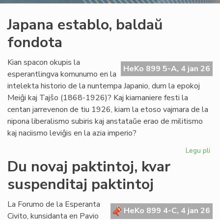
Japana establo, baldaŭ
fondota
Kian spacon okupis la
HeKo 899 5-A, 4 jan 26
esperantlingva komunumo en la
intelekta historio de la nuntempa Japanio, dum la epokoj
Meiĝi kaj Tajŝo (1868-1926)? Kaj kiamaniere festi la
centan jarrevenon de tiu 1926, kiam la etoso vajmara de la
nipona liberalismo subiris kaj anstataŭe erao de militismo
kaj naciismo leviĝis en la azia imperio?
Legu pli
pri
Ja
Du novaj paktintoj, kvar
est
suspenditaj paktintoj
ba
fo
La Forumo de la Esperanta
HeKo 899 4-C, 4 jan 26
Civito, kunsidanta en Pavio