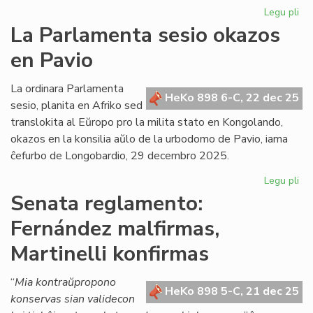
Legu pli
pri
Gr
La Parlamenta sesio okazos
Di
en Pavio
Nu
dif
la
La ordinara Parlamenta
HeKo 898 6-C, 22 dec 25
ko
sesio, planita en Afriko sed
det
translokita al Eŭropo pro la milita stato en Kongolando,
okazos en la konsilia aŭlo de la urbodomo de Pavio, iama
ĉefurbo de Longobardio, 29 decembro 2025.
Legu pli
pri
La
Senata reglamento:
Pa
Fernández malfirmas,
ses
ok
Martinelli konfirmas
en
Pa
“
Mia kontraŭpropono
HeKo 898 5-C, 21 dec 25
konservas sian validecon