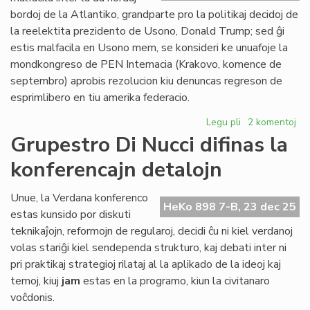
Civ
bordoj de la Atlantiko, grandparte pro la politikaj decidoj de
Pa
la reelektita prezidento de Usono, Donald Trump; sed ĝi
estis malfacila en Usono mem, se konsideri ke unuafoje la
mondkongreso de PEN Internacia (Krakovo, komence de
septembro) aprobis rezolucion kiu denuncas regreson de
esprimlibero en tiu amerika federacio.
Legu pli
pri
2 komentoj
2025:
Grupestro Di Nucci difinas la
la
konferencajn detalojn
plej
malfacila
jaro
Unue, la Verdana konferenco
HeKo 898 7-B, 23 dec 25
ĉe
estas kunsido por diskuti
la
teknikaĵojn, reformojn de regularoj, decidi ĉu ni kiel verdanoj
Atlantiko
volas stariĝi kiel sendependa strukturo, kaj debati inter ni
pri praktikaj strategioj rilataj al la aplikado de la ideoj kaj
temoj, kiuj
jam
estas en la programo, kiun la civitanaro
voĉdonis.