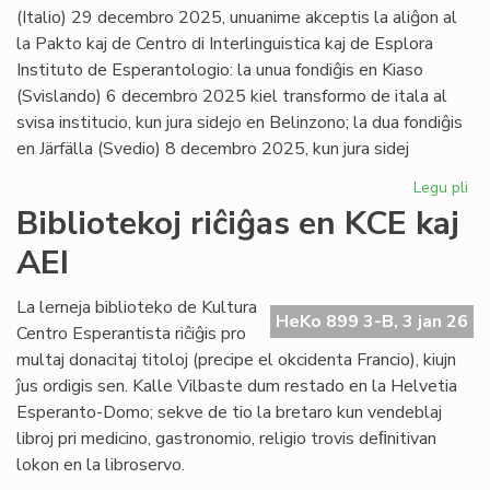
(Italio) 29 decembro 2025, unuanime akceptis la aliĝon al
la Pakto kaj de Centro di Interlinguistica kaj de Esplora
Instituto de Esperantologio: la unua fondiĝis en Kiaso
(Svislando) 6 decembro 2025 kiel transformo de itala al
svisa institucio, kun jura sidejo en Belinzono; la dua fondiĝis
en Järfälla (Svedio) 8 decembro 2025, kun jura sidej
Legu pli
pri
Du
Bibliotekoj riĉiĝas en KCE kaj
no
AEI
pak
kv
sus
La lerneja biblioteko de Kultura
HeKo 899 3-B, 3 jan 26
pak
Centro Esperantista riĉiĝis pro
multaj donacitaj titoloj (precipe el okcidenta Francio), kiujn
ĵus ordigis sen. Kalle Vilbaste dum restado en la Helvetia
Esperanto-Domo; sekve de tio la bretaro kun vendeblaj
libroj pri medicino, gastronomio, religio trovis deﬁnitivan
lokon en la libroservo.