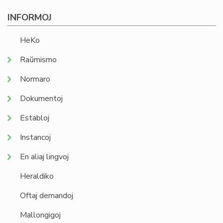
INFORMOJ
HeKo
Raŭmismo
Normaro
Dokumentoj
Establoj
Instancoj
En aliaj lingvoj
Heraldiko
Oftaj demandoj
Mallongigoj