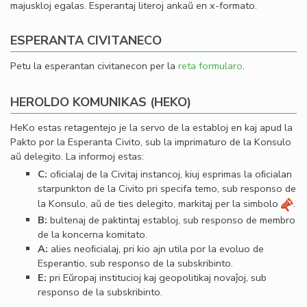
majuskloj egalas. Esperantaj literoj ankaŭ en x-formato.
ESPERANTA CIVITANECO
Petu la esperantan civitanecon per la
reta formularo
.
HEROLDO KOMUNIKAS (HEKO)
HeKo estas retagentejo je la servo de la establoj en kaj apud la
Pakto por la Esperanta Civito, sub la imprimaturo de la Konsulo
aŭ delegito. La informoj estas:
C:
oﬁcialaj de la Civitaj instancoj, kiuj esprimas la oﬁcialan
starpunkton de la Civito pri specifa temo, sub responso de
la Konsulo, aŭ de ties delegito, markitaj per la simbolo
.
B:
bultenaj de paktintaj establoj, sub responso de membro
de la koncerna komitato.
A:
alies neoﬁcialaj, pri kio ajn utila por la evoluo de
Esperantio, sub responso de la subskribinto.
E:
pri Eŭropaj institucioj kaj geopolitikaj novaĵoj, sub
responso de la subskribinto.