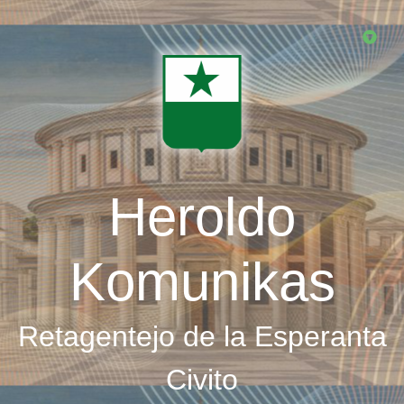
Skip
to
main
content
Heroldo
Komunikas
Retagentejo de la Esperanta
Civito