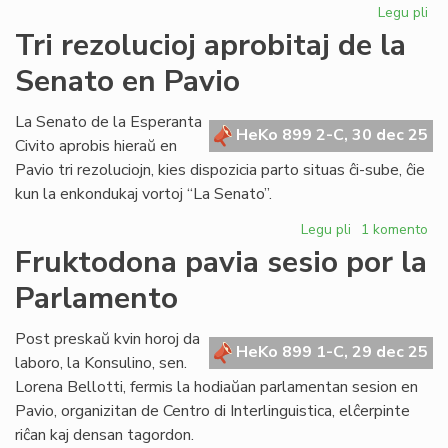
Legu pli
pri
Bib
Tri rezolucioj aprobitaj de la
riĉ
Senato en Pavio
en
KC
kaj
La Senato de la Esperanta
HeKo 899 2-C, 30 dec 25
AE
Civito aprobis hieraŭ en
Pavio tri rezoluciojn, kies dispozicia parto situas ĉi-sube, ĉie
kun la enkondukaj vortoj “La Senato”.
Legu pli
pri
1 komento
Tri
Fruktodona pavia sesio por la
rezolucioj
Parlamento
aprobitaj
de
la
Post preskaŭ kvin horoj da
HeKo 899 1-C, 29 dec 25
Senato
laboro, la Konsulino, sen.
en
Lorena Bellotti, fermis la hodiaŭan parlamentan sesion en
Pavio
Pavio, organizitan de Centro di Interlinguistica, elĉerpinte
riĉan kaj densan tagordon.