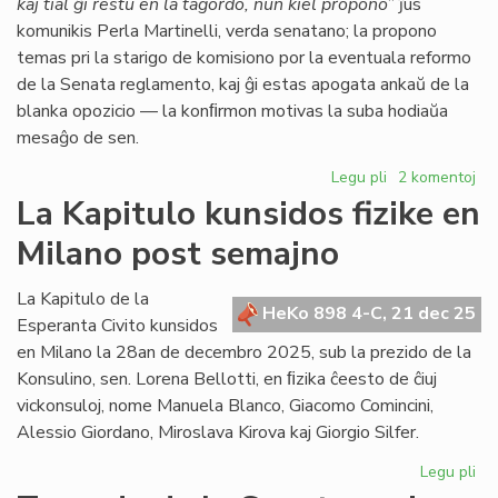
kaj tial ĝi restu en la tagordo, nun kiel propono
” ĵus
komunikis Perla Martinelli, verda senatano; la propono
temas pri la starigo de komisiono por la eventuala reformo
de la Senata reglamento, kaj ĝi estas apogata ankaŭ de la
blanka opozicio — la konﬁrmon motivas la suba hodiaŭa
mesaĝo de sen.
Legu pli
pri
2 komentoj
Senata
La Kapitulo kunsidos fizike en
reglamento:
Milano post semajno
Fernández
malfirmas,
Martinelli
La Kapitulo de la
HeKo 898 4-C, 21 dec 25
konfirmas
Esperanta Civito kunsidos
en Milano la 28an de decembro 2025, sub la prezido de la
Konsulino, sen. Lorena Bellotti, en ﬁzika ĉeesto de ĉiuj
vickonsuloj, nome Manuela Blanco, Giacomo Comincini,
Alessio Giordano, Miroslava Kirova kaj Giorgio Silfer.
Legu pli
pri
La