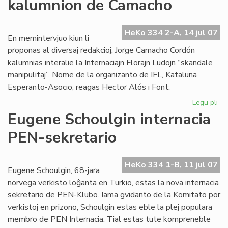
kalumnion de Camacho
afr
es
mo
HeKo 334 2-A, 14 jul 07
En memintervjuo kiun li
proponas al diversaj redakcioj, Jorge Camacho Cordón
kalumnias interalie la Internaciajn Florajn Ludojn “skandale
manipulitaj”. Nome de la organizanto de IFL, Kataluna
Esperanto-Asocio, reagas Hector Alós i Font:
Legu pli
pri
Kat
Eugene Schoulgin internacia
de
PEN-sekretario
ka
de
Ca
HeKo 334 1-B, 11 jul 07
Eugene Schoulgin, 68-jara
norvega verkisto loĝanta en Turkio, estas la nova internacia
sekretario de PEN-Klubo. Iama gvidanto de la Komitato por
verkistoj en prizono, Schoulgin estas eble la plej populara
membro de PEN Internacia. Tial estas tute kompreneble