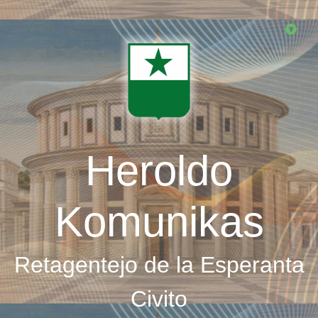
Skip
to
main
content
Heroldo
Komunikas
Retagentejo de la Esperanta
Civito