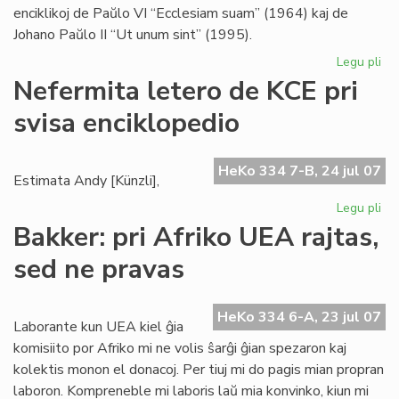
enciklikoj de Paŭlo VI “Ecclesiam suam” (1964) kaj de
Johano Paŭlo II “Ut unum sint” (1995).
Legu pli
pri
Bl
Nefermita letero de KCE pri
se
svisa enciklopedio
pri
ek
HeKo 334 7-B, 24 jul 07
Estimata Andy [Künzli],
Legu pli
pri
Ne
Bakker: pri Afriko UEA rajtas,
let
sed ne pravas
de
KC
pri
HeKo 334 6-A, 23 jul 07
svi
Laborante kun UEA kiel ĝia
enc
komisiito por Afriko mi ne volis ŝarĝi ĝian spezaron kaj
kolektis monon el donacoj. Per tiuj mi do pagis mian propran
laboron. Kompreneble mi laboris laŭ mia konvinko, kiun mi