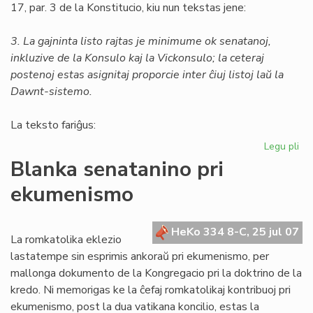
17, par. 3 de la Konstitucio, kiu nun tekstas jene:
3. La gajninta listo rajtas je minimume ok senatanoj,
inkluzive de la Konsulo kaj la Vickonsulo; la ceteraj
postenoj estas asignitaj proporcie inter ĉiuj listoj laŭ la
Dawnt-sistemo.
La teksto fariĝus:
Legu pli
pri
Un
Blanka senatanino pri
am
ekumenismo
al
la
Kon
HeKo 334 8-C, 25 jul 07
La romkatolika eklezio
lastatempe sin esprimis ankoraŭ pri ekumenismo, per
mallonga dokumento de la Kongregacio pri la doktrino de la
kredo. Ni memorigas ke la ĉefaj romkatolikaj kontribuoj pri
ekumenismo, post la dua vatikana koncilio, estas la