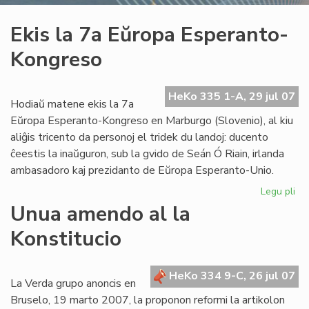
Ekis la 7a Eŭropa Esperanto-
Kongreso
HeKo 335 1-A, 29 jul 07
Hodiaŭ matene ekis la 7a
Eŭropa Esperanto-Kongreso en Marburgo (Slovenio), al kiu
aliĝis tricento da personoj el tridek du landoj: ducento
ĉeestis la inaŭguron, sub la gvido de Seán Ó Riain, irlanda
ambasadoro kaj prezidanto de Eŭropa Esperanto-Unio.
Legu pli
pri
Eki
Unua amendo al la
la
Konstitucio
7a
Eŭ
Es
HeKo 334 9-C, 26 jul 07
Ko
La Verda grupo anoncis en
Bruselo, 19 marto 2007, la proponon reformi la artikolon