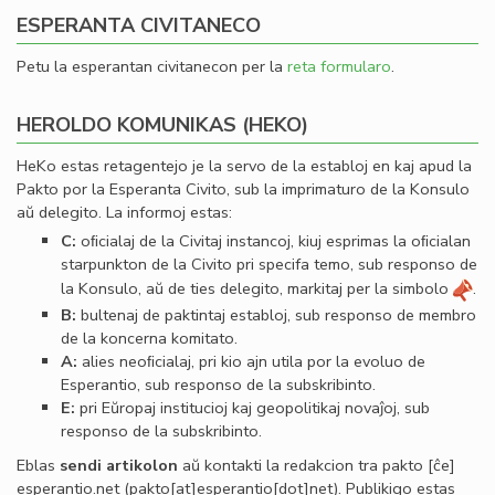
ESPERANTA CIVITANECO
Petu la esperantan civitanecon per la
reta formularo
.
HEROLDO KOMUNIKAS (HEKO)
HeKo estas retagentejo je la servo de la establoj en kaj apud la
Pakto por la Esperanta Civito, sub la imprimaturo de la Konsulo
aŭ delegito. La informoj estas:
C:
oﬁcialaj de la Civitaj instancoj, kiuj esprimas la oﬁcialan
starpunkton de la Civito pri specifa temo, sub responso de
la Konsulo, aŭ de ties delegito, markitaj per la simbolo
.
B:
bultenaj de paktintaj establoj, sub responso de membro
de la koncerna komitato.
A:
alies neoﬁcialaj, pri kio ajn utila por la evoluo de
Esperantio, sub responso de la subskribinto.
E:
pri Eŭropaj institucioj kaj geopolitikaj novaĵoj, sub
responso de la subskribinto.
Eblas
sendi
artikolon
aŭ kontakti la redakcion tra
pakto
[ĉe]
esperantio
.
net
(pakto[at]esperantio[dot]net)
. Publikigo estas