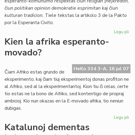
esperanto-komunumo respektas ĉiun religian (ne)kredon,
Ti
ĉiun politikan opinion demokratie esprimitan kaj ĉiun
kulturan tradicion.
Tiele tekstas la artikolo 3 de la Pakto
por la Esperanta Civito.
Legu pli
pri
Mo
Kien la afrika esperanto-
en
movado?
la
Pa
HeKo 334 3-A, 16 jul 07
Ĉiam Afriko estas grundo de
eksperimento, kaj ĉiam tiuj eksperimentoj donas proﬁton ne
al Afriko, sed al la eksperimentantoj. Kion tiu ĉi celas, certe
tio estas ne la bono de Afriko, sed kontentigo de propraj
ambicioj. Kio nun okazas en la E-movado afrika, tio neniun
dubigas.
Legu pli
pri
Ki
Katalunoj dementas
la