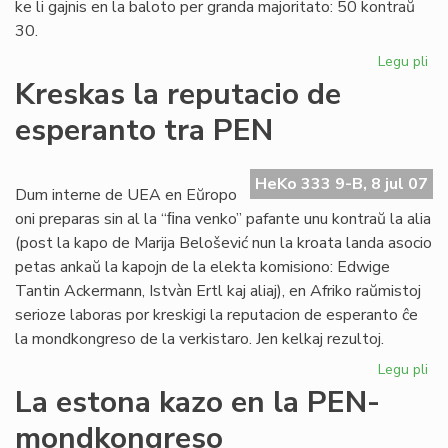
ke li gajnis en la baloto per granda majoritato: 50 kontraŭ
30.
Legu pli
pri
Eu
Kreskas la reputacio de
Sc
esperanto tra PEN
int
PE
sek
HeKo 333 9-B, 8 jul 07
Dum interne de UEA en Eŭropo
oni preparas sin al la “ﬁna venko” pafante unu kontraŭ la alia
(post la kapo de Marija Belošević nun la kroata landa asocio
petas ankaŭ la kapojn de la elekta komisiono: Edwige
Tantin Ackermann, Istvàn Ertl kaj aliaj), en Afriko raŭmistoj
serioze laboras por kreskigi la reputacion de esperanto ĉe
la mondkongreso de la verkistaro. Jen kelkaj rezultoj.
Legu pli
pri
Kr
La estona kazo en la PEN-
la
mondkongreso
rep