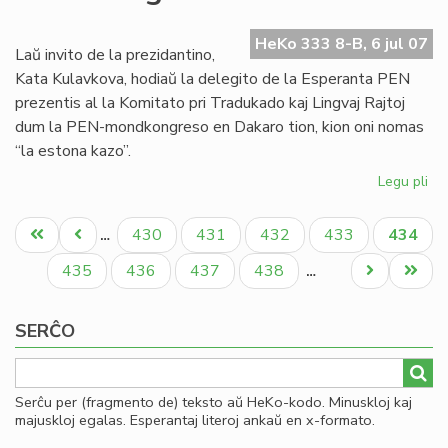
de
es
HeKo 333 8-B, 6 jul 07
tra
Laŭ invito de la prezidantino,
PE
Kata Kulavkova, hodiaŭ la delegito de la Esperanta PEN
prezentis al la Komitato pri Tradukado kaj Lingvaj Rajtoj
dum la PEN-mondkongreso en Dakaro tion, kion oni nomas
“la estona kazo”.
Legu pli
pri
La
Pagination
es
Unua
Antaŭa
Paĝo
Paĝo
Paĝo
Paĝo
Aktual
430
431
432
433
434
…
ka
paĝo
paĝo
paĝo
en
Paĝo
Paĝo
Paĝo
Paĝo
Next
Last
435
436
437
438
…
la
page
page
PE
SERĈO
mo
Serĉu per (fragmento de) teksto aŭ HeKo-kodo. Minuskloj kaj
majuskloj egalas. Esperantaj literoj ankaŭ en x-formato.