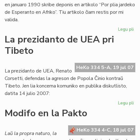
en januaro 1990 skribe deponis en artikolo “Por plia jardeko
de Esperanto en Afriko”. Tiu artikolo ĉiam restis por mi
valida.
Legu pli
pri
Ba
La prezidanto de UEA pri
pri
Tibeto
Afr
UE
raj
HeKo 334 5-A, 19 jul 07
se
La prezidanto de UEA, Renato
ne
Corsetti, defendas la agreson de Popola Ĉinio kontraŭ
pr
Tibeto. Jen lia koncerna komuniko en publika diskutlisto,
datita 14 julio 2007:
Legu pli
pri
La
Modifo en la Pakto
pr
de
UE
HeKo 334 4-C, 18 jul 07
Laŭ la propra naturo, la
pri