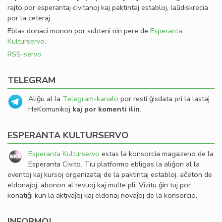
rajto por esperantaj civitanoj kaj paktintaj establoj, laŭdiskrecia
por la ceteraj.
Eblas donaci monon por subteni nin pere de
Esperanta
Kulturservo
.
RSS-servo
TELEGRAM
Aliĝu al la
Telegram-kanalo
por resti ĝisdata pri la lastaj
HeKomunikoj
kaj por komenti ilin
.
ESPERANTA KULTURSERVO
Esperanta Kulturservo
estas la konsorcia magazeno de la
Esperanta Civito. Tiu platformo ebligas la aliĝon al la
eventoj kaj kursoj organizataj de la paktintaj establoj, aĉeton de
eldonaĵoj, abonon al revuoj kaj multe pli. Vizitu ĝin tuj por
konatiĝi kun la aktivaĵoj kaj eldonaj novaĵoj de la konsorcio.
INFORMOJ