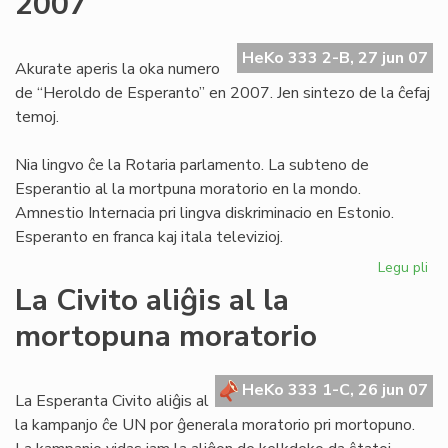
2007
de
la
HeKo 333 2-B, 27 jun 07
pr
Akurate aperis la oka numero
de “Heroldo de Esperanto” en 2007. Jen sintezo de la ĉefaj
temoj.
Nia lingvo ĉe la Rotaria parlamento. La subteno de
Esperantio al la mortpuna moratorio en la mondo.
Amnestio Internacia pri lingva diskriminacio en Estonio.
Esperanto en franca kaj itala televizioj.
Legu pli
pri
He
La Civito aliĝis al la
–
mortopuna moratorio
ok
nu
en
HeKo 333 1-C, 26 jun 07
20
La Esperanta Civito aliĝis al
la kampanjo ĉe UN por ĝenerala moratorio pri mortopuno.