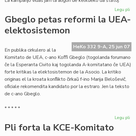
La kampanjo vidas jam la aliĝon de kelkdeko da ŝtatoj.
Legu pli
pri
La
Gbeglo petas reformi la UEA-
Civ
elektosistemon
ali
al
la
HeKo 332 9-A, 25 jun 07
mo
En publika cirkulero al la
mo
Komitato de UEA, c-ano Koﬃ Gbeglo (togolanda forumano
ĉe la Esperanta Civito kaj togolanda A-komitatano ĉe UEA)
forte kritikas la elektosistemon de la Asocio. La kritiko
originas el la kroata konﬂikto ĉirkaŭ f-ino Marija Beloŝeviĉ,
oﬁciale rekomendita kandidato por la estraro. Jen la teksto
de c-ano Gbeglo.
* * * * *
Legu pli
pri
Gb
Pli forta la KCE-Komitato
pe