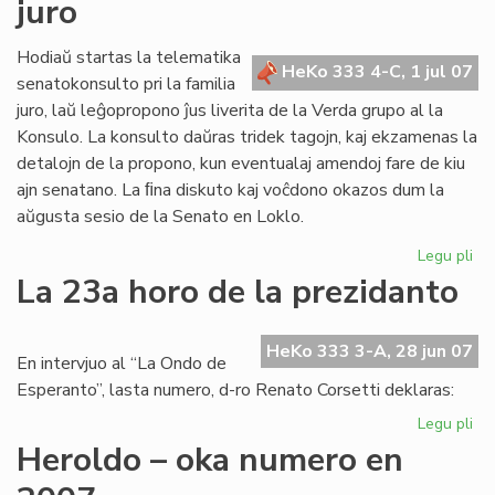
juro
po
nia
ret
Hodiaŭ startas la telematika
HeKo 333 4-C, 1 jul 07
senatokonsulto pri la familia
juro, laŭ leĝopropono ĵus liverita de la Verda grupo al la
Konsulo. La konsulto daŭras tridek tagojn, kaj ekzamenas la
detalojn de la propono, kun eventualaj amendoj fare de kiu
ajn senatano. La ﬁna diskuto kaj voĉdono okazos dum la
aŭgusta sesio de la Senato en Loklo.
Legu pli
pri
Se
La 23a horo de la prezidanto
pri
fam
jur
HeKo 333 3-A, 28 jun 07
En intervjuo al “La Ondo de
Esperanto”, lasta numero, d-ro Renato Corsetti deklaras:
Legu pli
pri
La
Heroldo – oka numero en
23
ho