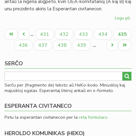
antaŭ la niĝeria aliĝpeto, kvin UEA-komitatanoj (A kaj B) kaj
20
unu prezidinto akiris la Esperantan civitanecon.
Legu pli
pri
Pli
Pagination
la
Unua
Antaŭa
Paĝo
Paĝo
Paĝo
Paĝo
Aktual
431
432
433
434
435
…
as
paĝo
paĝo
paĝo
en
Paĝo
Paĝo
Paĝo
Paĝo
Next
Last
436
437
438
439
…
la
page
page
Pa
SERĈO
Serĉu per (fragmento de) teksto aŭ HeKo-kodo. Minuskloj kaj
majuskloj egalas. Esperantaj literoj ankaŭ en x-formato.
ESPERANTA CIVITANECO
Petu la esperantan civitanecon per la
reta formularo
.
HEROLDO KOMUNIKAS (HEKO)