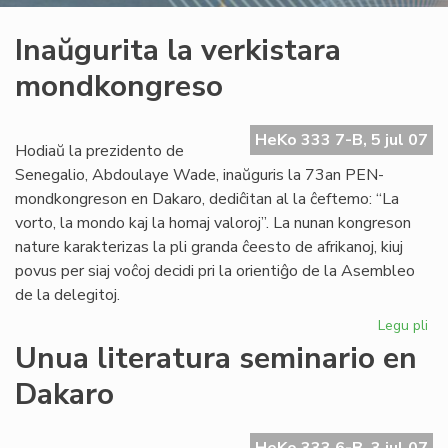
Inaŭgurita la verkistara
mondkongreso
HeKo 333 7-B, 5 jul 07
Hodiaŭ la prezidento de
Senegalio, Abdoulaye Wade, inaŭguris la 73an PEN-
mondkongreson en Dakaro, dediĉitan al la ĉeftemo: “La
vorto, la mondo kaj la homaj valoroj”. La nunan kongreson
nature karakterizas la pli granda ĉeesto de afrikanoj, kiuj
povus per siaj voĉoj decidi pri la orientiĝo de la Asembleo
de la delegitoj.
Legu pli
pri
Ina
Unua literatura seminario en
la
Dakaro
ver
mo