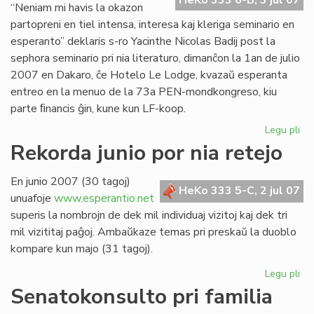
HeKo 333 6-B, 3 jul 07
“Neniam mi havis la okazon
partopreni en tiel intensa, interesa kaj kleriga seminario en
esperanto” deklaris s-ro Yacinthe Nicolas Badij post la
sephora seminario pri nia literaturo, dimanĉon la 1an de julio
2007 en Dakaro, ĉe Hotelo Le Lodge, kvazaŭ esperanta
entreo en la menuo de la 73a PEN-mondkongreso, kiu
parte ﬁnancis ĝin, kune kun LF-koop.
Legu pli
pri
Un
Rekorda junio por nia retejo
lit
se
En junio 2007 (30 tagoj)
en
HeKo 333 5-C, 2 jul 07
unuafoje
www.esperantio.net
Da
superis la nombrojn de dek mil individuaj vizitoj kaj dek tri
mil vizititaj paĝoj. Ambaŭkaze temas pri preskaŭ la duoblo
kompare kun majo (31 tagoj).
Legu pli
pri
Re
Senatokonsulto pri familia
jun