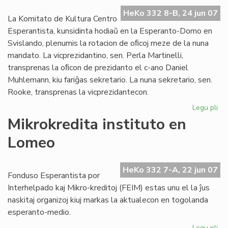
ref
la
HeKo 332 8-B, 24 jun 07
La Komitato de Kultura Centro
UE
Esperantista, kunsidinta hodiaŭ en la Esperanto-Domo en
el
Svislando, plenumis la rotacion de oﬁcoj meze de la nuna
mandato. La vicprezidantino, sen. Perla Martinelli,
transprenas la oﬁcon de prezidanto el c-ano Daniel
Muhlemann, kiu fariĝas sekretario. La nuna sekretario, sen.
Rooke, transprenas la vicprezidantecon.
Legu pli
pri
Pli
Mikrokredita instituto en
for
Lomeo
la
KC
Ko
HeKo 332 7-A, 22 jun 07
Fonduso Esperantista por
Interhelpado kaj Mikro-kreditoj (FEIM) estas unu el la ĵus
naskitaj organizoj kiuj markas la aktualecon en togolanda
esperanto-medio.
Legu pli
pri