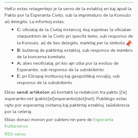
HeKo estas retagentejo je la servo de la establoj en kaj apud la
Pakto por la Esperanta Civito, sub la imprimaturo de la Konsulo
aŭ delegito. La informoj estas:
C:
oﬁcialaj de la Civitaj instancoj, kiuj esprimas la oﬁcialan
starpunkton de la Civito pri specifa temo, sub responso de
la Konsulo, aŭ de ties delegito, markitaj per la simbolo
.
B:
bultenaj de paktintaj establoj, sub responso de membro
de la koncerna komitato.
A:
alies neoﬁcialaj, pri kio ajn utila por la evoluo de
Esperantio, sub responso de la subskribinto.
E:
pri Eŭropaj institucioj kaj geopolitikaj novaĵoj, sub
responso de la subskribinto.
Eblas
sendi
artikolon
aŭ kontakti la redakcion tra
pakto
[ĉe]
esperantio
.
net
(pakto[at]esperantio[dot]net)
. Publikigo estas
rajto por esperantaj civitanoj kaj paktintaj establoj, laŭdiskrecia
por la ceteraj.
Eblas donaci monon por subteni nin pere de
Esperanta
Kulturservo
.
RSS-servo