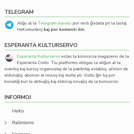
TELEGRAM
Aliĝu al la
Telegram-kanalo
por resti ĝisdata pri la lastaj
HeKomunikoj
kaj por komenti ilin
.
ESPERANTA KULTURSERVO
Esperanta Kulturservo
estas la konsorcia magazeno de la
Esperanta Civito. Tiu platformo ebligas la aliĝon al la
eventoj kaj kursoj organizataj de la paktintaj establoj, aĉeton de
eldonaĵoj, abonon al revuoj kaj multe pli. Vizitu ĝin tuj por
konatiĝi kun la aktivaĵoj kaj eldonaj novaĵoj de la konsorcio.
INFORMOJ
HeKo
Raŭmismo