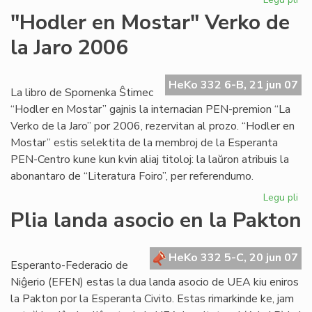
Mik
"Hodler en Mostar" Verko de
ins
la Jaro 2006
en
Lo
HeKo 332 6-B, 21 jun 07
La libro de Spomenka Ŝtimec
“Hodler en Mostar” gajnis la internacian PEN-premion “La
Verko de la Jaro” por 2006, rezervitan al prozo. “Hodler en
Mostar” estis selektita de la membroj de la Esperanta
PEN-Centro kune kun kvin aliaj titoloj: la laŭron atribuis la
abonantaro de “Literatura Foiro”, per referendumo.
Legu pli
pri
"H
Plia landa asocio en la Pakton
en
Mo
Ve
HeKo 332 5-C, 20 jun 07
Esperanto-Federacio de
de
Niĝerio (EFEN) estas la dua landa asocio de UEA kiu eniros
la
la Pakton por la Esperanta Civito. Estas rimarkinde ke, jam
Jar