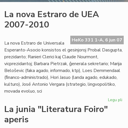
La nova Estraro de UEA
2007-2010
HeKo 331 1-A, 6 jun 07
La nova Estraro de Universala
Esperanto-Asocio konsistos el gesinjoroj Probal Dasgupta,
prezidanto; Ranieri Clerici kaj Claude Nourmont,
vicprezidantoj; Barbara Pietrzak, ĝenerala sekretario; Marija
Beloševic (faka agado, informado, ktp), Loes Demmendaal
(ﬁnanco-administrado), Hori Jasuo (landa agado, edukado,
kulturo), José Antonio Vergara (strategio, lingvopolitiko,
movada evoluo, sci
Legu pli
pri
La
La junia "Literatura Foiro"
no
aperis
Est
de