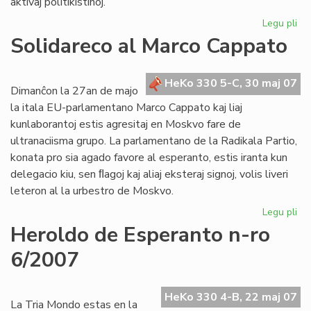
aktivaj politikistinoj.
Legu pli
pri
De
Solidareco al Marco Cappato
nu
de
"F
HeKo 330 5-C, 30 maj 07
Dimanĉon la 27an de majo
la itala EU-parlamentano Marco Cappato kaj liaj
kunlaborantoj estis agresitaj en Moskvo fare de
ultranaciisma grupo. La parlamentano de la Radikala Partio,
konata pro sia agado favore al esperanto, estis iranta kun
delegacio kiu, sen ﬂagoj kaj aliaj eksteraj signoj, volis liveri
leteron al la urbestro de Moskvo.
Legu pli
pri
So
Heroldo de Esperanto n-ro
al
6/2007
Ma
Ca
HeKo 330 4-B, 22 maj 07
La Tria Mondo estas en la