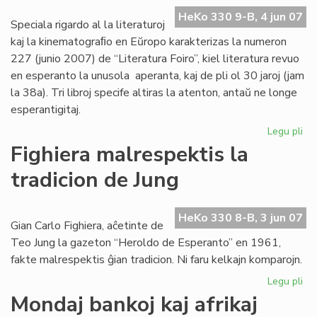
UE
HeKo 330 9-B, 4 jun 07
20
Speciala rigardo al la literaturoj
20
kaj la kinematograﬁo en Eŭropo karakterizas la numeron
227 (junio 2007) de “Literatura Foiro”, kiel literatura revuo
en esperanto la unusola aperanta, kaj de pli ol 30 jaroj (jam
la 38a). Tri libroj specife altiras la atenton, antaŭ ne longe
esperantigitaj.
Legu pli
pri
La
Fighiera malrespektis la
jun
tradicion de Jung
"Li
Foi
ape
HeKo 330 8-B, 3 jun 07
Gian Carlo Fighiera, aĉetinte de
Teo Jung la gazeton “Heroldo de Esperanto” en 1961,
fakte malrespektis ĝian tradicion. Ni faru kelkajn komparojn.
Legu pli
pri
Fig
Mondaj bankoj kaj afrikaj
ma