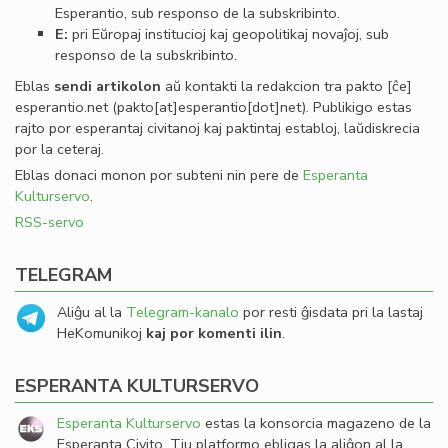
Esperantio, sub responso de la subskribinto.
E:
pri Eŭropaj institucioj kaj geopolitikaj novaĵoj, sub
responso de la subskribinto.
Eblas
sendi
artikolon
aŭ kontakti la redakcion tra
pakto
[ĉe]
esperantio
.
net
(pakto[at]esperantio[dot]net)
. Publikigo estas
rajto por esperantaj civitanoj kaj paktintaj establoj, laŭdiskrecia
por la ceteraj.
Eblas donaci monon por subteni nin pere de
Esperanta
Kulturservo
.
RSS-servo
TELEGRAM
Aliĝu al la
Telegram-kanalo
por resti ĝisdata pri la lastaj
HeKomunikoj
kaj por komenti ilin
.
ESPERANTA KULTURSERVO
Esperanta Kulturservo
estas la konsorcia magazeno de la
Esperanta Civito. Tiu platformo ebligas la aliĝon al la