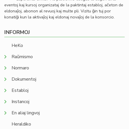
eventoj kaj kursoj organizataj de la paktintaj establoj, aĉeton de
eldonaĵoj, abonon al revuoj kaj multe pli. Vizitu ĝin tuj por
konatiĝi kun la aktivaĵoj kaj eldonaj novaĵoj de la konsorcio.
INFORMOJ
HeKo
Raŭmismo
Normaro
Dokumentoj
Establoj
Instancoj
En aliaj lingvoj
Heraldiko