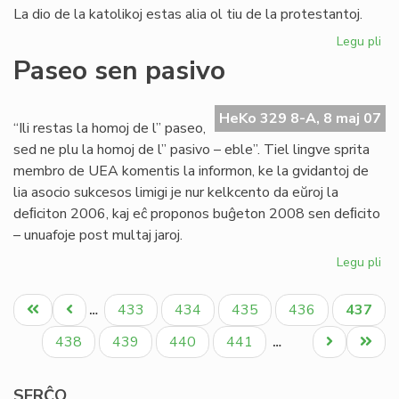
La dio de la katolikoj estas alia ol tiu de la protestantoj.
Legu pli
pri
Ok
Paseo sen pasivo
de
la
Eŭ
HeKo 329 8-A, 8 maj 07
“Ili restas la homoj de l” paseo,
Ta
sed ne plu la homoj de l” pasivo – eble”. Tiel lingve sprita
20
membro de UEA komentis la informon, ke la gvidantoj de
lia asocio sukcesos limigi je nur kelkcento da eŭroj la
deﬁciton 2006, kaj eĉ proponos buĝeton 2008 sen deﬁcito
– unuafoje post multaj jaroj.
Legu pli
pri
Pa
Pagination
se
Unua
Antaŭa
Paĝo
Paĝo
Paĝo
Paĝo
Aktual
433
434
435
436
437
…
pa
paĝo
paĝo
paĝo
Paĝo
Paĝo
Paĝo
Paĝo
Next
Last
438
439
440
441
…
page
page
SERĈO