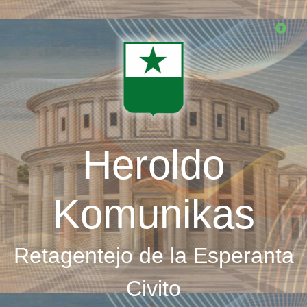
Skip
to
main
content
Heroldo
Komunikas
Retagentejo de la Esperanta
Civito