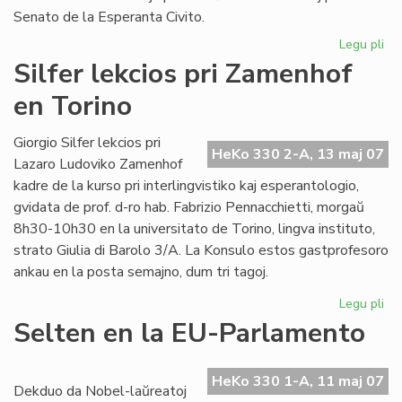
Senato de la Esperanta Civito.
Legu pli
pri
An
Silfer lekcios pri Zamenhof
se
en Torino
al
"Li
Fol
Giorgio Silfer lekcios pri
HeKo 330 2-A, 13 maj 07
Lazaro Ludoviko Zamenhof
kadre de la kurso pri interlingvistiko kaj esperantologio,
gvidata de prof. d-ro hab. Fabrizio Pennacchietti, morgaŭ
8h30-10h30 en la universitato de Torino, lingva instituto,
strato Giulia di Barolo 3/A. La Konsulo estos gastprofesoro
ankau en la posta semajno, dum tri tagoj.
Legu pli
pri
Sil
Selten en la EU-Parlamento
lek
pri
Za
HeKo 330 1-A, 11 maj 07
Dekduo da Nobel-laŭreatoj
en