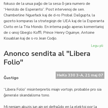
fokuso de la unua paĝo de la sesa ĉi-jara numero de
“Heroldo de Esperanto”. Post intervenoj de sen.
Chamberline Nguefack kaj de d-ro Probal Daŝgupta, la
gazeto komparas la strategiojn de UEA kaj de la Esperanta
Civito en la Tria Mondo. En interna paĝo aperas komentarioj
de c-anoj Gbeglo Koﬃ, Prince Henry Oguinye, Antoine
Kouablan kaj de s-ro Jean Codjo.
Legu pli
pri
He
Anonco sendita al "Libera
de
Folio"
Es
n-
ro
HeKo 330 3-A, 21 maj 07
6/
Ĝustigo
“Libera Folio” misinterpretis miajn vortojn, probable pro sia
ĝenerale skandalisma tono.
Mi neniam akuzis iun ajn pri defraŭdo en la elektoj por la