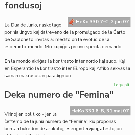
fondusoj
la
tra
de
HeKo 330 7-C, 2 jun 07
Ju
La Dua de Junio, naskotago
por nia lingvo kaj datreveno de la promulgado de la Ĉarto
de Sabloneto, invitas al medito pri la evoluo de la
esperanto-mondo. Mi okupiĝos pri unu specifa demando.
En la mondo akriĝas la kontrasto inter nordo kaj sudo. Kaj
en Esperantio la kontrasto inter Eŭropo kaj Afriko sekvas la
saman makrosocian paradigmon.
Legu pli
pri
Mo
Deka numero de "Femina"
ba
kaj
afr
HeKo 330 6-B, 31 maj 07
Virinoj en politiko – jen la
fo
ĉeftemo de la junia numero de “Femina”, kiu proponas
buntan bukedon de artikoloj, eseoj, intervjuoj, atestoj pri