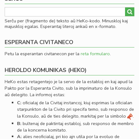
Serĉu per (fragmento de) teksto aŭ HeKo-kodo. Minuskloj kaj
majuskloj egalas. Esperantaj literoj ankaŭ en x-formato.
ESPERANTA CIVITANECO
Petu la esperantan civitanecon per la
reta formularo
.
HEROLDO KOMUNIKAS (HEKO)
HeKo estas retagentejo je la servo de la establoj en kaj apud la
Pakto por la Esperanta Civito, sub la imprimaturo de la Konsulo
aŭ delegito. La informoj estas:
C:
oﬁcialaj de la Civitaj instancoj, kiuj esprimas la oﬁcialan
starpunkton de la Civito pri specifa temo, sub responso de
la Konsulo, aŭ de ties delegito, markitaj per la simbolo
.
B:
bultenaj de paktintaj establoj, sub responso de membro
de la koncerna komitato.
A:
alies neoﬁcialaj, pri kio ajn utila por la evoluo de