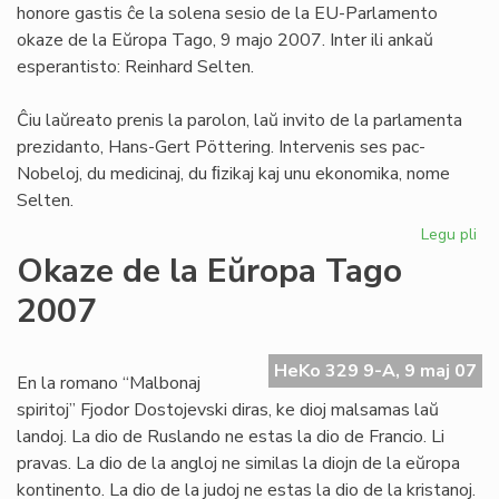
honore gastis ĉe la solena sesio de la EU-Parlamento
To
okaze de la Eŭropa Tago, 9 majo 2007. Inter ili ankaŭ
esperantisto: Reinhard Selten.
Ĉiu laŭreato prenis la parolon, laŭ invito de la parlamenta
prezidanto, Hans-Gert Pöttering. Intervenis ses pac-
Nobeloj, du medicinaj, du ﬁzikaj kaj unu ekonomika, nome
Selten.
Legu pli
pri
Se
Okaze de la Eŭropa Tago
en
2007
la
EU
Pa
HeKo 329 9-A, 9 maj 07
En la romano “Malbonaj
spiritoj” Fjodor Dostojevski diras, ke dioj malsamas laŭ
landoj. La dio de Ruslando ne estas la dio de Francio. Li
pravas. La dio de la angloj ne similas la diojn de la eŭropa
kontinento. La dio de la judoj ne estas la dio de la kristanoj.