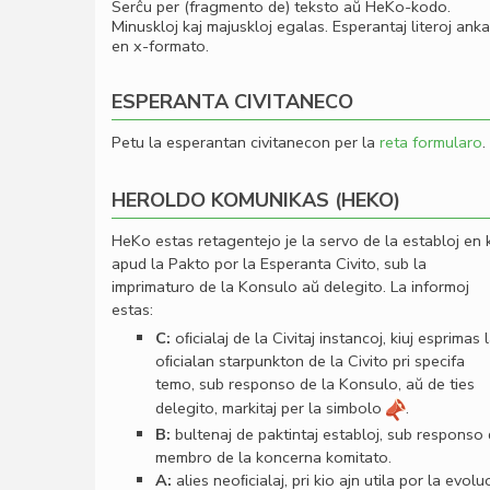
Serĉu per (fragmento de) teksto aŭ HeKo-kodo.
Minuskloj kaj majuskloj egalas. Esperantaj literoj ank
en x-formato.
ESPERANTA CIVITANECO
Petu la esperantan civitanecon per la
reta formularo
.
HEROLDO KOMUNIKAS (HEKO)
HeKo estas retagentejo je la servo de la establoj en 
apud la Pakto por la Esperanta Civito, sub la
imprimaturo de la Konsulo aŭ delegito. La informoj
estas:
C:
oﬁcialaj de la Civitaj instancoj, kiuj esprimas 
oﬁcialan starpunkton de la Civito pri specifa
temo, sub responso de la Konsulo, aŭ de ties
delegito, markitaj per la simbolo
.
B:
bultenaj de paktintaj establoj, sub responso
membro de la koncerna komitato.
A:
alies neoﬁcialaj, pri kio ajn utila por la evolu