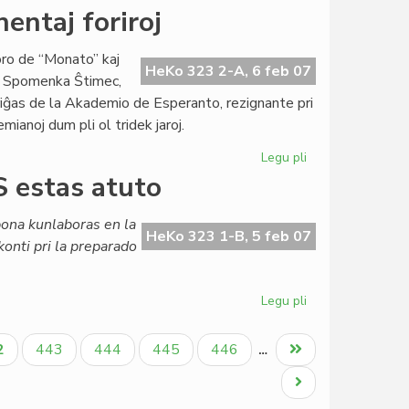
NEL
entaj foriroj
pri
pac-
oro de “Monato” kaj
Nobelo
HeKo 323 2-A, 6 feb 07
o; Spomenka Ŝtimec,
al
etiriĝas de la Akademio de Esperanto, rezignante pri
UEA
mianoj dum pli ol tridek jaroj.
Legu pli
pri
Akademio
 estas atuto
de
Esperanto:
bona kunlaboras en la
eminentaj
HeKo 323 1-B, 5 feb 07
onti pri la preparado
foriroj
Legu pli
pri
Nimubona
el
tuala
Paĝo
Paĝo
Paĝo
Paĝo
Last
2
443
444
445
446
…
Burundio:
ĝo
page
AfrES
Next
estas
page