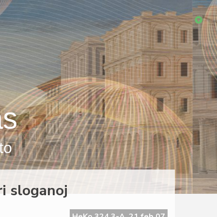
as
to
ri sloganoj
HeKo 324 3-A, 21 feb 07