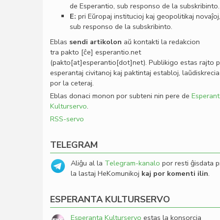
de Esperantio, sub responso de la subskribinto.
E:
pri Eŭropaj institucioj kaj geopolitikaj novaĵoj
sub responso de la subskribinto.
Eblas
sendi
artikolon
aŭ kontakti la redakcion
tra
pakto
[ĉe]
esperantio
.
net
(pakto[at]esperantio[dot]net)
. Publikigo estas rajto 
esperantaj civitanoj kaj paktintaj establoj, laŭdiskrecia
por la ceteraj.
Eblas donaci monon por subteni nin pere de
Esperant
Kulturservo
.
RSS-servo
TELEGRAM
Aliĝu al la
Telegram-kanalo
por resti ĝisdata p
la lastaj HeKomunikoj
kaj por komenti ilin
.
ESPERANTA KULTURSERVO
Esperanta Kulturservo
estas la konsorcia