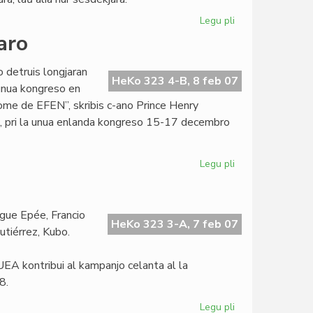
Legu pli
pri
UEA:
aro
ĉu
100-
o detruis longjaran
jara
HeKo 323 4-B, 8 feb 07
 unua kongreso en
aŭ
nome de EFEN”, skribis c-ano Prince Henry
60-
o, pri la unua enlanda kongreso 15-17 decembro
jara?
Legu pli
pri
Niĝerio
kongresis
sen
gue Epée, Francio
la
HeKo 323 3-A, 7 feb 07
Gutiérrez, Kubo.
estraro
 UEA kontribui al kampanjo celanta al la
8.
Legu pli
pri