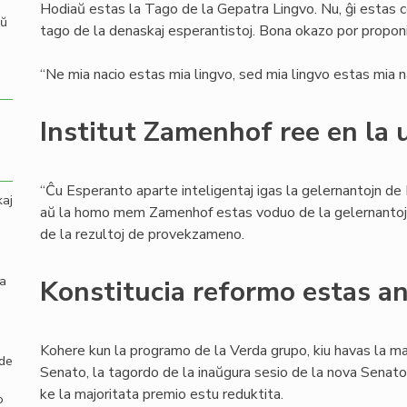
Hodiaŭ estas la Tago de la Gepatra Lingvo. Nu, ĝi estas 
aŭ
tago de la denaskaj esperantistoj. Bona okazo por proponi t
“Ne mia nacio estas mia lingvo, sed mia lingvo estas mia na
Institut Zamenhof ree en la 
“Ĉu Esperanto aparte inteligentaj igas la gelernantojn de
kaj
aŭ la homo mem Zamenhof estas voduo de la gelernantoj?”,
de la rezultoj de provekzameno.
la
Konstitucia reformo estas a
Kohere kun la programo de la Verda grupo, kiu havas la ma
 de
Senato, la tagordo de la inaŭgura sesio de la nova Senato
ke la majoritata premio estu reduktita.
o