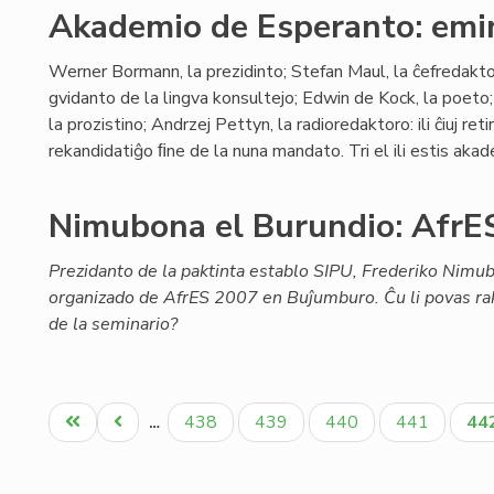
Akademio de Esperanto: emin
Werner Bormann, la prezidinto; Stefan Maul, la ĉefredakt
gvidanto de la lingva konsultejo; Edwin de Kock, la poet
la prozistino; Andrzej Pettyn, la radioredaktoro: ili ĉiuj r
rekandidatiĝo ﬁne de la nuna mandato. Tri el ili estis akade
Nimubona el Burundio: AfrES
Prezidanto de la paktinta establo SIPU, Frederiko Nimu
organizado de AfrES 2007 en Buĵumburo. Ĉu li povas rak
de la seminario?
Pagination
Unua
Antaŭa
Paĝo
Paĝo
Paĝo
Paĝo
Ak
438
439
440
441
44
…
paĝo
paĝo
pa