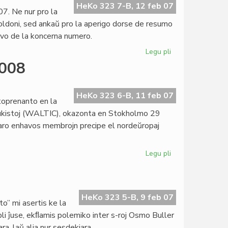
pli
HeKo 323 7-B, 12 feb 07
7. Ne nur pro la
bela
oldoni, sed ankaŭ pro la aperigo dorse de resumo
kaj
havo de la koncerna numero.
interesa
Legu pli
pri
"Literatura
2008
Foiro"
kaj
la
HeKo 323 6-B, 11 feb 07
toprenanto en la
Goldoni-
adukistoj (WALTIC), okazonta en Stokholmo 29
jaro
staro enhavos membrojn precipe el nordeŭropaj
Legu pli
pri
Esperanta
PEN
en
WALTIC
HeKo 323 5-B, 9 feb 07
o” mi asertis ke la
2008
li ĵuse, ekﬂamis polemiko inter s-roj Osmo Buller
a, laŭ alia nur sesdekjara.