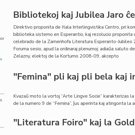
,
Bibliotekoj kaj Jubilea Jaro ĉ
Direktivo proponita de Itala Interlingvistika Centro, pri ko
biblioteka sistemo en Esperantio, kaj rezolucio proponita 
por
celebrado de la Zamenhofa Literatura Esperanto-Jubileo 2
Foruma sesio, apud la ordinaraj plenumoj: adiaŭa saluto de
Zelazny, elektoj de la Kortumo 2008-09, akcepto
a
"Femina" pli kaj pli bela kaj 
Kvazaŭ moto la vortoj “Arte Lingve Socie” karakterizas l
ri
de la numero 9 de “Femina”, ĵus aperinta kaj atingonta la
"Literatura Foiro" kaj la Gol