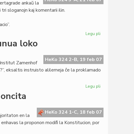
certagrade ankaŭ la
ri sloganojn kaj komentarii ilin.
cio”.
Legu pli
pri
Tago
unua loko
de
la
Gepatra
HeKo 324 2-B, 19 feb 07
 Institut Zamenhof
Lingvo:
 eksaltis instruisto alilerneja ĉe la proklamado
tri
sloganoj
Legu pli
pri
Institut
noncita
Zamenhof
ree
en
HeKo 324 1-C, 18 feb 07
joritaton en la
la
 enhavas la proponon modiﬁ la Konstitucion, por
unua
loko