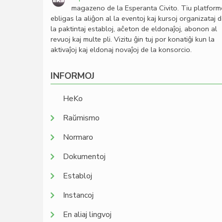
magazeno de la Esperanta Civito. Tiu platfor
ebligas la aliĝon al la eventoj kaj kursoj organizataj 
la paktintaj establoj, aĉeton de eldonaĵoj, abonon al
revuoj kaj multe pli. Vizitu ĝin tuj por konatiĝi kun la
aktivaĵoj kaj eldonaj novaĵoj de la konsorcio.
INFORMOJ
HeKo
Raŭmismo
Normaro
Dokumentoj
Establoj
Instancoj
En aliaj lingvoj