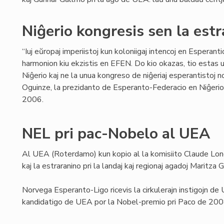
Niĝerio kongresis sen la estr
“Iuj eŭropaj imperiistoj kun koloniigaj intencoj en Esperanti
harmonion kiu ekzistis en EFEN. Do kio okazas, tio estas
Niĝerio kaj ne la unua kongreso de niĝeriaj esperantistoj 
Oguinze, la prezidanto de Esperanto-Federacio en Niĝeri
2006.
NEL pri pac-Nobelo al UEA
Al UEA (Roterdamo) kun kopio al la komisiito Claude Lon
kaj la estraranino pri la landaj kaj regionaj agadoj Maritza 
Norvega Esperanto-Ligo ricevis la cirkulerajn instigojn de
kandidatigo de UEA por la Nobel-premio pri Paco de 200