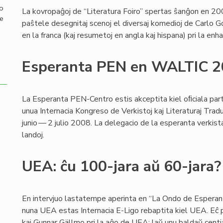
mo
La kovropaĝoj de “Literatura Foiro” spertas ŝanĝon en 200
de
paŝtele desegnitaj scenoj el diversaj komedioj de Carlo G
en la franca (kaj resumetoj en angla kaj hispana) pri la en
Esperanta PEN en WALTIC 
La Esperanta PEN-Centro estis akceptita kiel oﬁciala par
unua Internacia Kongreso de Verkistoj kaj Literaturaj Tr
junio — 2 julio 2008. La delegacio de la esperanta verki
landoj.
UEA: ĉu 100-jara aŭ 60-jara?
En intervjuo lastatempe aperinta en “La Ondo de Esperant
nuna UEA estas Internacia E-Ligo rebaptita kiel UEA. Eĉ p
kaj Gunnar Gällmo pri la aĝo de UEA: laŭ unu baldaŭ centjar