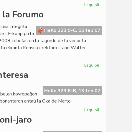
Legu pli
pri
Konstitucia
e la Forumo
reformo
estas
muna integrita
anoncita
HeKo 323 9-C, 15 feb 07
de LF-koop pri la
009, reliefas en la tagordo de la venonta
 la eliranta Konsulo, rektoro c-ano Walter
Legu pli
pri
Bibliotekoj
interesa
kaj
Jubilea
Jaro
HeKo 323 8-B, 13 feb 07
a belan kovropaĝon
ĉe
 abonantaron antaŭ la Oka de Marto.
la
Forumo
Legu pli
pri
"Femina"
doni-jaro
pli
kaj