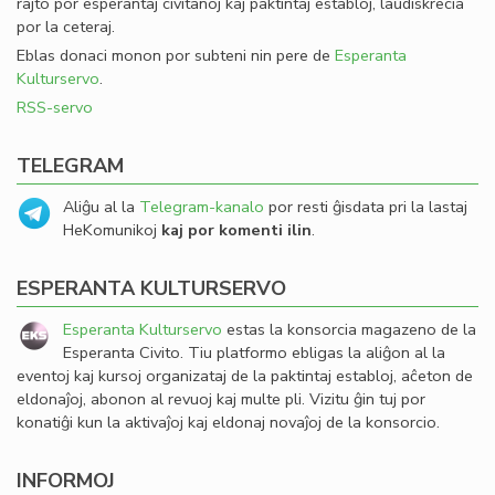
rajto por esperantaj civitanoj kaj paktintaj establoj, laŭdiskrecia
por la ceteraj.
Eblas donaci monon por subteni nin pere de
Esperanta
Kulturservo
.
RSS-servo
TELEGRAM
Aliĝu al la
Telegram-kanalo
por resti ĝisdata pri la lastaj
HeKomunikoj
kaj por komenti ilin
.
ESPERANTA KULTURSERVO
Esperanta Kulturservo
estas la konsorcia magazeno de la
Esperanta Civito. Tiu platformo ebligas la aliĝon al la
eventoj kaj kursoj organizataj de la paktintaj establoj, aĉeton de
eldonaĵoj, abonon al revuoj kaj multe pli. Vizitu ĝin tuj por
konatiĝi kun la aktivaĵoj kaj eldonaj novaĵoj de la konsorcio.
INFORMOJ