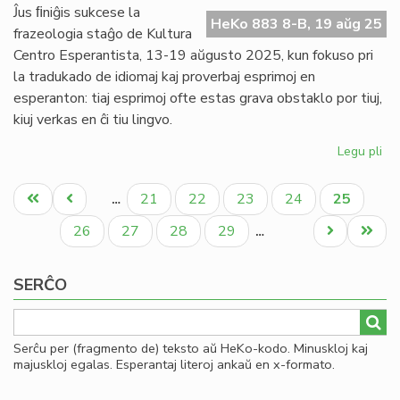
de
Ĵus ﬁniĝis sukcese la
HeKo 883 8-B, 19 aŭg 25
la
frazeologia staĝo de Kultura
Sciencoj
Centro Esperantista, 13-19 aŭgusto 2025, kun fokuso pri
la tradukado de idiomaj kaj proverbaj esprimoj en
esperanton: tiaj esprimoj ofte estas grava obstaklo por tiuj,
kiuj verkas en ĉi tiu lingvo.
Legu pli
pri
Su
Pagination
st
Unua
Antaŭa
Paĝo
Paĝo
Paĝo
Paĝo
Aktuala
21
22
23
24
25
…
pri
paĝo
paĝo
paĝo
dir
Paĝo
Paĝo
Paĝo
Paĝo
Next
Last
26
27
28
29
…
kaj
page
page
pro
SERĈO
Serĉu per (fragmento de) teksto aŭ HeKo-kodo. Minuskloj kaj
majuskloj egalas. Esperantaj literoj ankaŭ en x-formato.