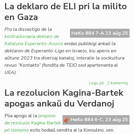
La
La deklaro de ELI pri la milito
punkto
en Gaza
pri
UEA
laŭ
Pro la disvastigo de la
HeKo 884 7-A 23 aŭg 25
du
kontraŭisraela deklaro de
influaj
Kataluna Esperanto-Asocio
endas publikigi ankaŭ la
finnaj
deklaron de Esperanto-Ligo en Israelo, kiu aperis en
membroj
aŭtuno 2023 tra diversaj kanaloj, interalie la socikultura
revuo “Kontakto” (fondita de TEJO sed apartenanta al
UEA).
Legu pli
pri
2 komentoj
La
La rezolucion Kagina-Bartek
deklaro
apogas ankaŭ du Verdanoj
de
ELI
pri
Plia apogo al la
propono
HeKo 884 6-C, 23 aŭg 25
la
de rezolucio Kagina-Bartek
milito
pri cionismo
estis hodiaŭ sendita al la Konsulino, sen.
en