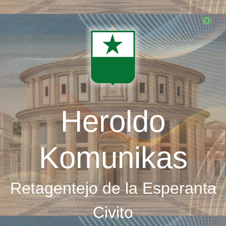
Skip
to
main
content
Heroldo
Komunikas
Retagentejo de la Esperanta
Civito