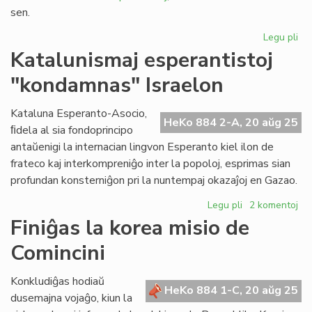
sen.
Legu pli
pri
Pub
Katalunismaj esperantistoj
la
"kondamnas" Israelon
es
tr
de
Kataluna Esperanto-Asocio,
HeKo 884 2-A, 20 aŭg 25
la
ﬁdela al sia fondoprincipo
Un
antaŭenigi la internacian lingvon Esperanto kiel ilon de
De
frateco kaj interkompreniĝo inter la popoloj, esprimas sian
de
profundan konsterniĝon pri la nuntempaj okazaĵoj en Gazao.
Ark
Legu pli
pri
2 komentoj
Katalunismaj
Finiĝas la korea misio de
esperantistoj
Comincini
"kondamnas"
Israelon
Konkludiĝas hodiaŭ
HeKo 884 1-C, 20 aŭg 25
dusemajna vojaĝo, kiun la