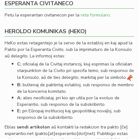
ESPERANTA CIVITANECO
Petu la esperantan civitanecon per la
reta formularo
.
HEROLDO KOMUNIKAS (HEKO)
HeKo estas retagentejo je la servo de la establoj en kaj apud la
Pakto por la Esperanta Civito, sub la imprimaturo de la Konsulo
aŭ delegito. La informoj estas:
C:
oﬁcialaj de la Civitaj instancoj, kiuj esprimas la oﬁcialan
starpunkton de la Civito pri specifa temo, sub responso de
la Konsulo, aŭ de ties delegito, markitaj per la simbolo
.
B:
bultenaj de paktintaj establoj, sub responso de membro
de la koncerna komitato.
A:
alies neoﬁcialaj, pri kio ajn utila por la evoluo de
Esperantio, sub responso de la subskribinto.
E:
pri Eŭropaj institucioj kaj geopolitikaj novaĵoj, sub
responso de la subskribinto.
Eblas
sendi
artikolon
aŭ kontakti la redakcion tra
pakto
[ĉe]
esperantio
.
net
(pakto[at]esperantio[dot]net)
. Publikigo estas