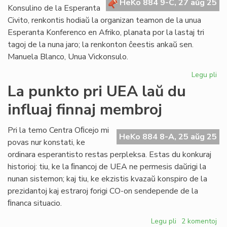
HeKo 884 9-C, 27 aŭg 25
ek
Konsulino de la Esperanta
nu
Civito, renkontis hodiaŭ la organizan teamon de la unua
Esperanta Konferenco en Afriko, planata por la lastaj tri
tagoj de la nuna jaro; la renkonton ĉeestis ankaŭ sen.
Manuela Blanco, Unua Vickonsulo.
Legu pli
pri
La
La punkto pri UEA laŭ du
Ko
influaj finnaj membroj
ren
la
EK
Pri la temo Centra Oﬁcejo mi
HeKo 884 8-A, 25 aŭg 25
te
povas nur konstati, ke
ordinara esperantisto restas perpleksa. Estas du konkuraj
historioj: tiu, ke la ﬁnancoj de UEA ne permesis daŭrigi la
nunan sistemon; kaj tiu, ke ekzistis kvazaŭ konspiro de la
prezidantoj kaj estraroj forigi CO-on sendepende de la
ﬁnanca situacio.
Legu pli
pri
2 komentoj