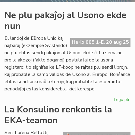
Ne plu pakaĵoj al Usono ekde
nun
El landoj de Eŭropa Unio kaj
HeKo 885 1-E, 28 aŭg 25
najbaraj (ekzemple Svislando)
ne plu eblas sendi pakaĵon al Usono, ekde ĉi tiu semajno,
pro la akcizoj (fakte doganoj) postulataj de la usona
registaro: tio signifas ke LF-koop ne rajtas plu sendi librojn,
kaj probable la samo validas de Usono al Eŭropo. Bonŝance
eblas sendi ankoraŭ leterojn, kaj probable la esperanto-
periodaĵoj estas konsidereblaj kiel korespo
Legu pli
pri
Ne
La Konsulino renkontis la
plu
EKA-teamon
pak
al
Us
Sen. Lorena Bellotti,