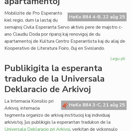
apartamentoj
la
fa
Mobilizite de Pro Esperanto
HeKo 884 4-B, 22 aŭg 25
pri
kiel regio, dum la lastaj du
in
semajnoj Civila Esperanta Servo aktivis pere de majstro c-
ano Claudiu Doda por riparoj kaj renovigoj de du
apartamentoj de Kultura Centro Esperantista kaj du aliaj de
Kooperativo de Literatura Foiro, ĉiuj en Svislando.
Legu pli
pri
Do
Publikigita la esperanta
de
traduko de la Universala
CE
en
Deklaracio de Arkivoj
plu
ap
La Internacia Konsilio pri
HeKo 884 3-C, 21 aŭg 25
Arkivoj, internacia
tegmenta organizo de arkivaj institucioj kaj individuaj
arkivistoj, ĵus publikigis la esperantan tradukon de la
Universala Deklaracio pri Arkivoj
, verkitan de vickonsulo