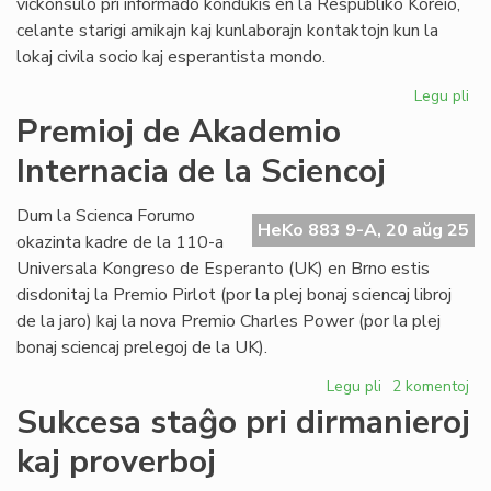
vickonsulo pri informado kondukis en la Respubliko Koreio,
celante starigi amikajn kaj kunlaborajn kontaktojn kun la
lokaj civila socio kaj esperantista mondo.
Legu pli
pri
Fin
Premioj de Akademio
la
Internacia de la Sciencoj
ko
mis
de
Dum la Scienca Forumo
HeKo 883 9-A, 20 aŭg 25
Com
okazinta kadre de la 110-a
Universala Kongreso de Esperanto (UK) en Brno estis
disdonitaj la Premio Pirlot (por la plej bonaj sciencaj libroj
de la jaro) kaj la nova Premio Charles Power (por la plej
bonaj sciencaj prelegoj de la UK).
Legu pli
pri
2 komentoj
Premioj
Sukcesa staĝo pri dirmanieroj
de
kaj proverboj
Akademio
Internacia