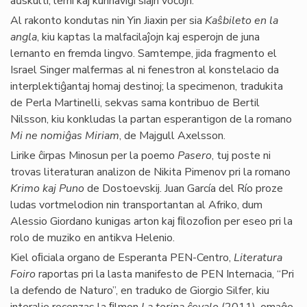
aŭskulti, lerni kaj kunhavigi siajn voĉojn.
Al rakonto kondutas nin Yin Jiaxin per sia
Kaŝbileto en la
angla
, kiu kaptas la malfacilaĵojn kaj esperojn de juna
lernanto en fremda lingvo. Samtempe, jida fragmento el
Israel Singer malfermas al ni fenestron al konstelacio da
interplektiĝantaj homaj destinoj; la specimenon, tradukita
de Perla Martinelli, sekvas sama kontribuo de Bertil
Nilsson, kiu konkludas la partan esperantigon de la romano
Mi ne nomiĝas Miriam
, de Majgull Axelsson.
Lirike ĉirpas Minosun per la poemo
Pasero
, tuj poste ni
trovas literaturan analizon de Nikita Pimenov pri la romano
Krimo kaj Puno
de Dostoevskij. Juan García del Río proze
ludas vortmelodion nin transportantan al Afriko, dum
Alessio Giordano kunigas arton kaj ﬁlozoﬁon per eseo pri la
rolo de muziko en antikva Helenio.
Kiel oﬁciala organo de Esperanta PEN-Centro,
Literatura
Foiro
raportas pri la lasta manifesto de PEN Internacia, “Pri
la defendo de Naturo”, en traduko de Giorgio Silfer, kiu