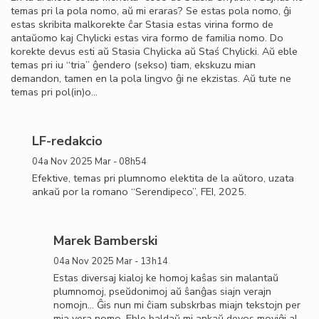
temas pri la pola nomo, aŭ mi eraras? Se estas pola nomo, ĝi
estas skribita malkorekte ĉar Stasia estas virina formo de
antaŭomo kaj Chylicki estas vira formo de familia nomo. Do
korekte devus esti aŭ Stasia Chylicka aŭ Staś Chylicki. Aŭ eble
temas pri iu “tria” ĝendero (sekso) tiam, ekskuzu mian
demandon, tamen en la pola lingvo ĝi ne ekzistas. Aŭ tute ne
temas pri pol(in)o…
LF-redakcio
04a Nov 2025 Mar - 08h54
Efektive, temas pri plumnomo elektita de la aŭtoro, uzata
ankaŭ por la romano “Serendipeco”, FEI, 2025.
Marek Bamberski
04a Nov 2025 Mar - 13h14
Estas diversaj kialoj ke homoj kaŝas sin malantaŭ
plumnomoj, pseŭdonimoj aŭ ŝanĝas siajn verajn
nomojn… Ĝis nun mi ĉiam subskrbas miajn tekstojn per
mia vera nomo. Eble baldaŭ mi ankaŭ devos moviĝi al