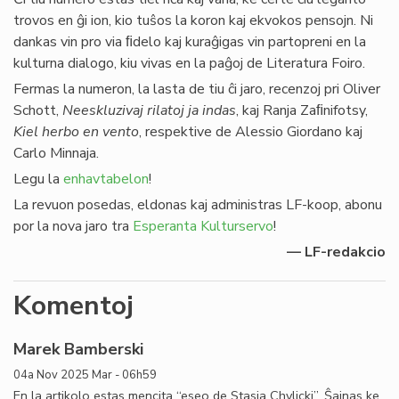
trovos en ĝi ion, kio tuŝos la koron kaj ekvokos pensojn. Ni
dankas vin pro via ﬁdelo kaj kuraĝigas vin partopreni en la
kulturna dialogo, kiu vivas en la paĝoj de Literatura Foiro.
Fermas la numeron, la lasta de tiu ĉi jaro, recenzoj pri Oliver
Schott,
Neeskluzivaj rilatoj ja indas
, kaj Ranja Zaﬁnifotsy,
Kiel herbo en vento
, respektive de Alessio Giordano kaj
Carlo Minnaja.
Legu la
enhavtabelon
!
La revuon posedas, eldonas kaj administras LF-koop, abonu
por la nova jaro tra
Esperanta Kulturservo
!
— LF-redakcio
Komentoj
Marek Bamberski
04a Nov 2025 Mar - 06h59
En la artikolo estas mencita “eseo de Stasia Chylicki”. Ŝajnas ke