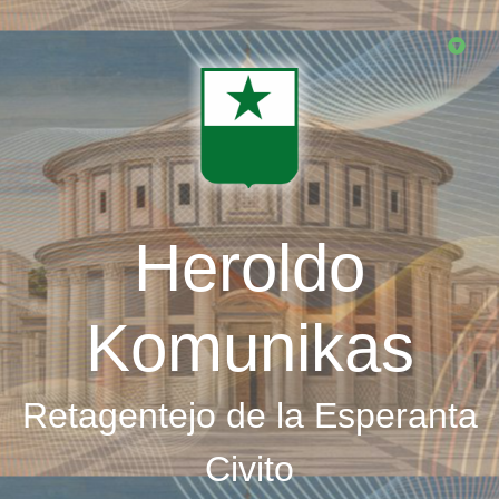
Skip
to
main
content
Heroldo
Komunikas
Retagentejo de la Esperanta
Civito