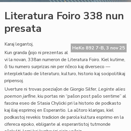
Literatura Foiro 338 nun
presata
Karaj legantoj,
HeKo 892 7-B, 3 nov 25
Kun granda ĝojo ni prezentas al
vi la novan, 338an numeron de Literatura Foiro. Kiel kutime,
ĉi tiu numero surprizas nin per riĉeco kaj diverseco —
interplektado de literaturo, kulturo, historio kaj socipolitikaj
pripensoj.
Uverture ni trovas poeziaĵon de Giorgio Silfer,
Leginte alies
poemon jarﬁne
, kiu portas nin “paŝon post paŝo sentime”
al
fascina eseo de Stasia Chylicki pri la historio de podkasto
kaj iliaj esprimoj en Esperantio. La aŭtoro klarigas, kiel
podkastoj revekis tradicion de parola kultura esprimo en la
cifereca epoko, ebligante al esperantistoj tutmonde