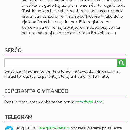
la subtera agado kaj uzi plumnomon ĉar la registaro de
Tusk kune kun la “maldekstrularo” intencas enkonduki
profundan cenzuron en interreto. Tiel pro kritiko de io
ajn kion faras la koruptita pro-EUa registaro en
Varsovio pli da homoj troviĝos en malliberejoj. Jen la
belaj standardoj de demokratio “à la Bruxelles”… :)
SERĈO
Serĉu per (fragmento de) teksto aŭ HeKo-kodo. Minuskloj kaj
majuskloj egalas. Esperantaj literoj ankaŭ en x-formato.
ESPERANTA CIVITANECO
Petu la esperantan civitanecon per la
reta formularo
.
TELEGRAM
Aliĝu al la
Telegram-kanalo
por resti ĝisdata pri la lastaj