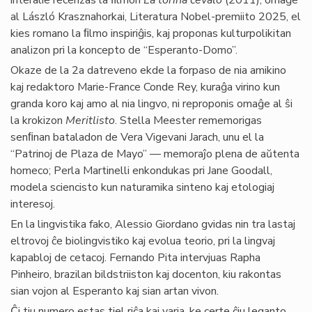
interalie recenzas la ﬁlmon
La torina ĉevalo
(2011), omaĝe
al László Krasznahorkai, Literatura Nobel-premiito 2025, el
kies romano la ﬁlmo inspiriĝis, kaj proponas kulturpolikitan
analizon pri la koncepto de “Esperanto-Domo”.
Okaze de la 2a datreveno ekde la forpaso de nia amikino
kaj redaktoro Marie-France Conde Rey, kuraĝa virino kun
granda koro kaj amo al nia lingvo, ni reproponis omaĝe al ŝi
la krokizon
Meritlisto
. Stella Meester rememorigas
senﬁnan bataladon de Vera Vigevani Jarach, unu el la
“Patrinoj de Plaza de Mayo” — memoraĵo plena de aŭtenta
homeco; Perla Martinelli enkondukas pri Jane Goodall,
modela sciencisto kun naturamika sinteno kaj etologiaj
interesoj.
En la lingvistika fako, Alessio Giordano gvidas nin tra lastaj
eltrovoj ĉe biolingvistiko kaj evolua teorio, pri la lingvaj
kapabloj de cetacoj. Fernando Pita intervjuas Rapha
Pinheiro, brazilan bildstriiston kaj docenton, kiu rakontas
sian vojon al Esperanto kaj sian artan vivon.
Ĉi tiu numero estas tiel riĉa kaj varia, ke certe ĉiu leganto