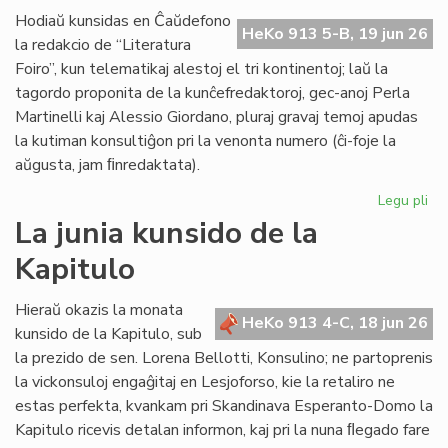
de
Hodiaŭ kunsidas en Ĉaŭdefono
HeKo 913 5-B, 19 jun 26
UN
la redakcio de “Literatura
kaj
Foiro”, kun telematikaj alestoj el tri kontinentoj; laŭ la
Un
tagordo proponita de la kunĉefredaktoroj, gec-anoj Perla
Martinelli kaj Alessio Giordano, pluraj gravaj temoj apudas
la kutiman konsultiĝon pri la venonta numero (ĉi-foje la
aŭgusta, jam ﬁnredaktata).
Legu pli
pri
Pe
La junia kunsido de la
ku
Kapitulo
de
la
re
Hieraŭ okazis la monata
HeKo 913 4-C, 18 jun 26
de
kunsido de la Kapitulo, sub
"Li
la prezido de sen. Lorena Bellotti, Konsulino; ne partoprenis
Foi
la vickonsuloj engaĝitaj en Lesjoforso, kie la retaliro ne
estas perfekta, kvankam pri Skandinava Esperanto-Domo la
Kapitulo ricevis detalan informon, kaj pri la nuna ﬂegado fare