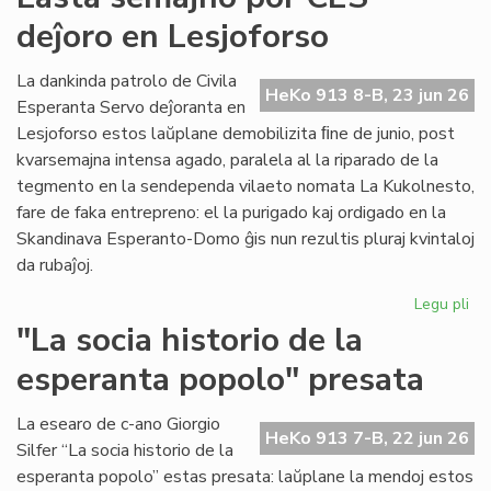
for
deĵoro en Lesjoforso
en
ro
tir
La dankinda patrolo de Civila
HeKo 913 8-B, 23 jun 26
Esperanta Servo deĵoranta en
Lesjoforso estos laŭplane demobilizita ﬁne de junio, post
kvarsemajna intensa agado, paralela al la riparado de la
tegmento en la sendependa vilaeto nomata La Kukolnesto,
fare de faka entrepreno: el la purigado kaj ordigado en la
Skandinava Esperanto-Domo ĝis nun rezultis pluraj kvintaloj
da rubaĵoj.
Legu pli
pri
La
"La socia historio de la
se
esperanta popolo" presata
po
CE
deĵ
La esearo de c-ano Giorgio
HeKo 913 7-B, 22 jun 26
en
Silfer “La socia historio de la
Les
esperanta popolo” estas presata: laŭplane la mendoj estos