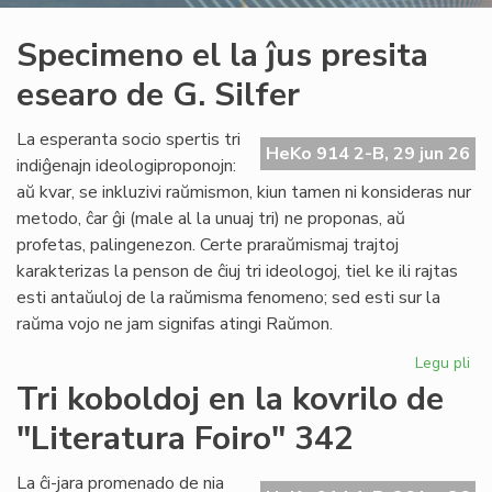
Specimeno el la ĵus presita
esearo de G. Silfer
La esperanta socio spertis tri
HeKo 914 2-B, 29 jun 26
indiĝenajn ideologiproponojn:
aŭ kvar, se inkluzivi raŭmismon, kiun tamen ni konsideras nur
metodo, ĉar ĝi (male al la unuaj tri) ne proponas, aŭ
profetas, palingenezon. Certe praraŭmismaj trajtoj
karakterizas la penson de ĉiuj tri ideologoj, tiel ke ili rajtas
esti antaŭuloj de la raŭmisma fenomeno; sed esti sur la
raŭma vojo ne jam signifas atingi Raŭmon.
Legu pli
pri
Sp
Tri koboldoj en la kovrilo de
el
"Literatura Foiro" 342
la
ĵus
pre
La ĉi-jara promenado de nia