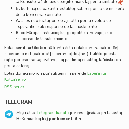
la Konsulo, aŭ de ties delegito, markitaj per la simbolo
.
B:
bultenaj de paktintaj establoj, sub responso de membro
de la koncerna komitato.
A:
alies neoﬁcialaj, pri kio ajn utila por la evoluo de
Esperantio, sub responso de la subskribinto.
E:
pri Eŭropaj institucioj kaj geopolitikaj novaĵoj, sub
responso de la subskribinto.
Eblas
sendi
artikolon
aŭ kontakti la redakcion tra
pakto
[ĉe]
esperantio
.
net
(pakto[at]esperantio[dot]net)
. Publikigo estas
rajto por esperantaj civitanoj kaj paktintaj establoj, laŭdiskrecia
por la ceteraj.
Eblas donaci monon por subteni nin pere de
Esperanta
Kulturservo
.
RSS-servo
TELEGRAM
Aliĝu al la
Telegram-kanalo
por resti ĝisdata pri la lastaj
HeKomunikoj
kaj por komenti ilin
.