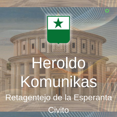
Skip
to
main
content
Heroldo
Komunikas
Retagentejo de la Esperanta
Civito