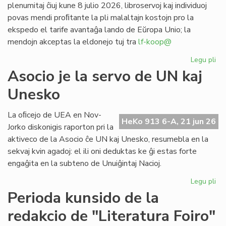
plenumitaj ĉiuj kune 8 julio 2026, libroservoj kaj individuoj
povas mendi proﬁtante la pli malaltajn kostojn pro la
ekspedo el tarife avantaĝa lando de Eŭropa Unio; la
mendojn akceptas la eldonejo tuj tra
lf-koop@
Legu pli
pri
"L
Asocio je la servo de UN kaj
soc
Unesko
his
de
la
La oﬁcejo de UEA en Nov-
HeKo 913 6-A, 21 jun 26
es
Jorko diskonigis raporton pri la
po
aktiveco de la Asocio ĉe UN kaj Unesko, resumebla en la
pr
sekvaj kvin agadoj: el ili oni deduktas ke ĝi estas forte
engaĝita en la subteno de Unuiĝintaj Nacioj.
Legu pli
pri
As
Perioda kunsido de la
je
redakcio de "Literatura Foiro"
la
se