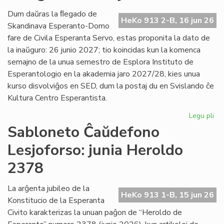
Es
Civ
Dum daŭras la ﬂegado de
HeKo 913 2-B, 16 jun 26
de
Skandinava Esperanto-Domo
Ni
fare de Civila Esperanta Servo, estas proponita la dato de
la inaŭguro: 26 junio 2027; tio koincidas kun la komenca
semajno de la unua semestro de Esplora Instituto de
Esperantologio en la akademia jaro 2027/28, kies unua
kurso disvolviĝos en SED, dum la postaj du en Svislando ĉe
Kultura Centro Esperantista.
Legu pli
pri
Pr
Sabloneto Ĉaŭdefono
la
Lesjoforso: junia Heroldo
da
po
2378
la
in
La arĝenta jubileo de la
en
HeKo 913 1-B, 15 jun 26
Konstitucio de la Esperanta
Les
Civito karakterizas la unuan paĝon de “Heroldo de