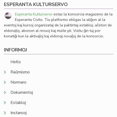
ESPERANTA KULTURSERVO
Esperanta Kulturservo
estas la konsorcia magazeno de la
Esperanta Civito. Tiu platformo ebligas la aliĝon al la
eventoj kaj kursoj organizataj de la paktintaj establoj, aĉeton de
eldonaĵoj, abonon al revuoj kaj multe pli. Vizitu ĝin tuj por
konatiĝi kun la aktivaĵoj kaj eldonaj novaĵoj de la konsorcio.
INFORMOJ
HeKo
Raŭmismo
Normaro
Dokumentoj
Establoj
Instancoj