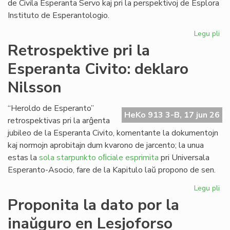
de Civila Esperanta Servo kaj pri la perspektivoj de Esplora
Instituto de Esperantologio.
Legu pli
pri
La
Retrospektive pri la
jun
Esperanta Civito: deklaro
ku
de
Nilsson
la
Kap
“Heroldo de Esperanto”
HeKo 913 3-B, 17 jun 26
retrospektivas pri la arĝenta
jubileo de la Esperanta Civito, komentante la dokumentojn
kaj normojn aprobitajn dum kvarono de jarcento; la unua
estas la
sola starpunkto oﬁciale esprimita
pri Universala
Esperanto-Asocio, fare de la Kapitulo laŭ propono de sen.
Legu pli
pri
Re
Proponita la dato por la
pri
inaŭguro en Lesjoforso
la