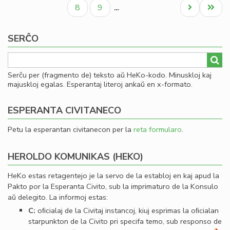
paĝo
paĝo
paĝo
Civ
Paĝo
Paĝo
Next
Last
8
9
…
Es
page
page
Se
SERĈO
Serĉu per (fragmento de) teksto aŭ HeKo-kodo. Minuskloj kaj
majuskloj egalas. Esperantaj literoj ankaŭ en x-formato.
ESPERANTA CIVITANECO
Petu la esperantan civitanecon per la
reta formularo
.
HEROLDO KOMUNIKAS (HEKO)
HeKo estas retagentejo je la servo de la establoj en kaj apud la
Pakto por la Esperanta Civito, sub la imprimaturo de la Konsulo
aŭ delegito. La informoj estas:
C:
oﬁcialaj de la Civitaj instancoj, kiuj esprimas la oﬁcialan
starpunkton de la Civito pri specifa temo, sub responso de