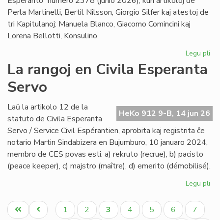
Esperanto” numero 2378 (junio 2026), kun artikoloj de
Perla Martinelli, Bertil Nilsson, Giorgio Silfer kaj atestoj de
tri Kapitulanoj: Manuela Blanco, Giacomo Comincini kaj
Lorena Bellotti, Konsulino.
Legu pli
pri
Sa
La rangoj en Civila Esperanta
Ĉa
Servo
Les
jun
He
Laŭ la artikolo 12 de la
HeKo 912 9-B, 14 jun 26
23
statuto de Civila Esperanta
Servo / Service Civil Espérantien, aprobita kaj registrita ĉe
notario Martin Sindabizera en Bujumburo, 10 januaro 2024,
membro de CES povas esti: a) rekruto (recrue), b) pacisto
(peace keeper), c) majstro (maître), d) emerito (démobilisé).
Legu pli
pri
La
Pagination
ran
Unua
Antaŭa
Paĝo
Paĝo
Aktuala
Paĝo
Paĝo
Paĝo
Paĝo
1
2
3
4
5
6
7
en