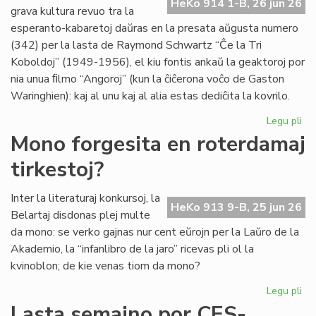
HeKo 914 1-B, 26 jun 26
es
grava kultura revuo tra la
de
esperanto-kabaretoj daŭras en la presata aŭgusta numero
G.
(342) per la lasta de Raymond Schwartz “Ĉe la Tri
Sil
Koboldoj” (1949-1956), el kiu fontis ankaŭ la geaktoroj por
nia unua ﬁlmo “Angoroj” (kun la ĉiĉerona voĉo de Gaston
Waringhien): kaj al unu kaj al alia estas dediĉita la kovrilo.
Legu pli
pri
Tri
Mono forgesita en roterdamaj
ko
tirkestoj?
en
la
kov
Inter la literaturaj konkursoj, la
HeKo 913 9-B, 25 jun 26
de
Belartaj disdonas plej multe
"Li
da mono: se verko gajnas nur cent eŭrojn per la Laŭro de la
Foi
Akademio, la “infanlibro de la jaro” ricevas pli ol la
34
kvinoblon; de kie venas tiom da mono?
Legu pli
pri
Mo
Lasta semajno por CES-