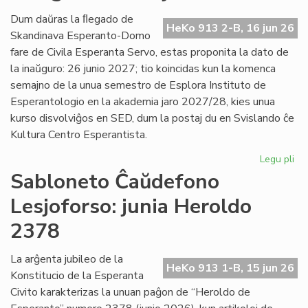
Es
Civ
Dum daŭras la ﬂegado de
HeKo 913 2-B, 16 jun 26
de
Skandinava Esperanto-Domo
Ni
fare de Civila Esperanta Servo, estas proponita la dato de
la inaŭguro: 26 junio 2027; tio koincidas kun la komenca
semajno de la unua semestro de Esplora Instituto de
Esperantologio en la akademia jaro 2027/28, kies unua
kurso disvolviĝos en SED, dum la postaj du en Svislando ĉe
Kultura Centro Esperantista.
Legu pli
pri
Pr
Sabloneto Ĉaŭdefono
la
Lesjoforso: junia Heroldo
da
po
2378
la
in
La arĝenta jubileo de la
en
HeKo 913 1-B, 15 jun 26
Konstitucio de la Esperanta
Les
Civito karakterizas la unuan paĝon de “Heroldo de