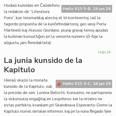
de
Hodiaŭ kunsidas en Ĉaŭdefono
HeKo 913 5-B, 19 jun 26
UN
la redakcio de “Literatura
kaj
Foiro”, kun telematikaj alestoj el tri kontinentoj; laŭ la
Un
tagordo proponita de la kunĉefredaktoroj, gec-anoj Perla
Martinelli kaj Alessio Giordano, pluraj gravaj temoj apudas
la kutiman konsultiĝon pri la venonta numero (ĉi-foje la
aŭgusta, jam ﬁnredaktata).
Legu pli
pri
Pe
La junia kunsido de la
ku
Kapitulo
de
la
re
Hieraŭ okazis la monata
HeKo 913 4-C, 18 jun 26
de
kunsido de la Kapitulo, sub
"Li
la prezido de sen. Lorena Bellotti, Konsulino; ne partoprenis
Foi
la vickonsuloj engaĝitaj en Lesjoforso, kie la retaliro ne
estas perfekta, kvankam pri Skandinava Esperanto-Domo la
Kapitulo ricevis detalan informon, kaj pri la nuna ﬂegado fare