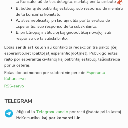
la Konsulo, aŭ de ties delegito, markitaj per la simbolo
.
B:
bultenaj de paktintaj establoj, sub responso de membro
de la koncerna komitato.
A:
alies neoﬁcialaj, pri kio ajn utila por la evoluo de
Esperantio, sub responso de la subskribinto.
E:
pri Eŭropaj institucioj kaj geopolitikaj novaĵoj, sub
responso de la subskribinto.
Eblas
sendi
artikolon
aŭ kontakti la redakcion tra
pakto
[ĉe]
esperantio
.
net
(pakto[at]esperantio[dot]net)
. Publikigo estas
rajto por esperantaj civitanoj kaj paktintaj establoj, laŭdiskrecia
por la ceteraj.
Eblas donaci monon por subteni nin pere de
Esperanta
Kulturservo
.
RSS-servo
TELEGRAM
Aliĝu al la
Telegram-kanalo
por resti ĝisdata pri la lastaj
HeKomunikoj
kaj por komenti ilin
.