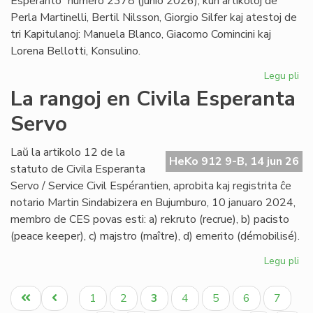
Esperanto” numero 2378 (junio 2026), kun artikoloj de
Perla Martinelli, Bertil Nilsson, Giorgio Silfer kaj atestoj de
tri Kapitulanoj: Manuela Blanco, Giacomo Comincini kaj
Lorena Bellotti, Konsulino.
Legu pli
pri
Sa
La rangoj en Civila Esperanta
Ĉa
Servo
Les
jun
He
Laŭ la artikolo 12 de la
HeKo 912 9-B, 14 jun 26
23
statuto de Civila Esperanta
Servo / Service Civil Espérantien, aprobita kaj registrita ĉe
notario Martin Sindabizera en Bujumburo, 10 januaro 2024,
membro de CES povas esti: a) rekruto (recrue), b) pacisto
(peace keeper), c) majstro (maître), d) emerito (démobilisé).
Legu pli
pri
La
Pagination
ran
Unua
Antaŭa
Paĝo
Paĝo
Aktuala
Paĝo
Paĝo
Paĝo
Paĝo
1
2
3
4
5
6
7
en