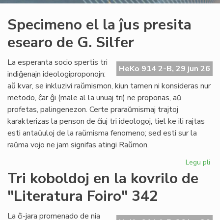
Specimeno el la ĵus presita
esearo de G. Silfer
La esperanta socio spertis tri
HeKo 914 2-B, 29 jun 26
indiĝenajn ideologiproponojn:
aŭ kvar, se inkluzivi raŭmismon, kiun tamen ni konsideras nur
metodo, ĉar ĝi (male al la unuaj tri) ne proponas, aŭ
profetas, palingenezon. Certe praraŭmismaj trajtoj
karakterizas la penson de ĉiuj tri ideologoj, tiel ke ili rajtas
esti antaŭuloj de la raŭmisma fenomeno; sed esti sur la
raŭma vojo ne jam signifas atingi Raŭmon.
Legu pli
pri
Sp
Tri koboldoj en la kovrilo de
el
"Literatura Foiro" 342
la
ĵus
pre
La ĉi-jara promenado de nia