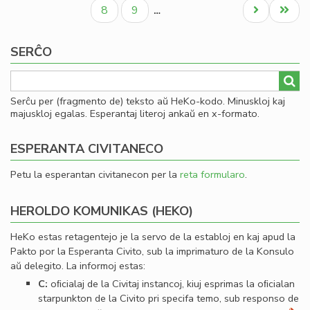
paĝo
paĝo
paĝo
Civ
Paĝo
Paĝo
Next
Last
8
9
…
Es
page
page
Se
SERĈO
Serĉu per (fragmento de) teksto aŭ HeKo-kodo. Minuskloj kaj
majuskloj egalas. Esperantaj literoj ankaŭ en x-formato.
ESPERANTA CIVITANECO
Petu la esperantan civitanecon per la
reta formularo
.
HEROLDO KOMUNIKAS (HEKO)
HeKo estas retagentejo je la servo de la establoj en kaj apud la
Pakto por la Esperanta Civito, sub la imprimaturo de la Konsulo
aŭ delegito. La informoj estas:
C:
oﬁcialaj de la Civitaj instancoj, kiuj esprimas la oﬁcialan
starpunkton de la Civito pri specifa temo, sub responso de