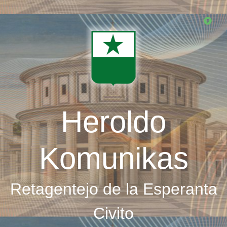
Skip
to
main
content
Heroldo
Komunikas
Retagentejo de la Esperanta
Civito