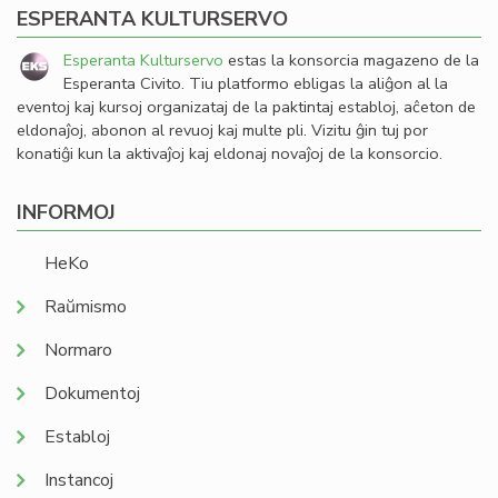
ESPERANTA KULTURSERVO
Esperanta Kulturservo
estas la konsorcia magazeno de la
Esperanta Civito. Tiu platformo ebligas la aliĝon al la
eventoj kaj kursoj organizataj de la paktintaj establoj, aĉeton de
eldonaĵoj, abonon al revuoj kaj multe pli. Vizitu ĝin tuj por
konatiĝi kun la aktivaĵoj kaj eldonaj novaĵoj de la konsorcio.
INFORMOJ
HeKo
Raŭmismo
Normaro
Dokumentoj
Establoj
Instancoj