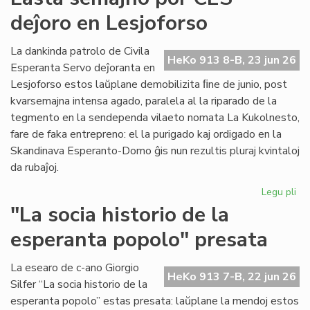
for
deĵoro en Lesjoforso
en
ro
tir
La dankinda patrolo de Civila
HeKo 913 8-B, 23 jun 26
Esperanta Servo deĵoranta en
Lesjoforso estos laŭplane demobilizita ﬁne de junio, post
kvarsemajna intensa agado, paralela al la riparado de la
tegmento en la sendependa vilaeto nomata La Kukolnesto,
fare de faka entrepreno: el la purigado kaj ordigado en la
Skandinava Esperanto-Domo ĝis nun rezultis pluraj kvintaloj
da rubaĵoj.
Legu pli
pri
La
"La socia historio de la
se
esperanta popolo" presata
po
CE
deĵ
La esearo de c-ano Giorgio
HeKo 913 7-B, 22 jun 26
en
Silfer “La socia historio de la
Les
esperanta popolo” estas presata: laŭplane la mendoj estos