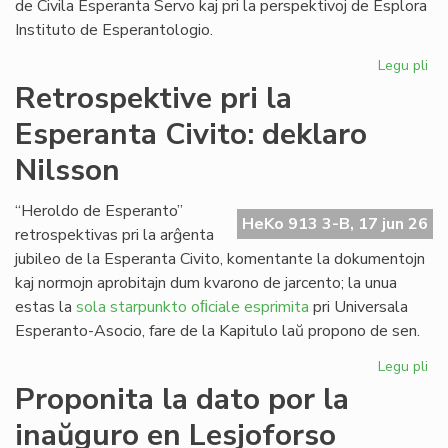
de Civila Esperanta Servo kaj pri la perspektivoj de Esplora
Instituto de Esperantologio.
Legu pli
pri
La
Retrospektive pri la
jun
Esperanta Civito: deklaro
ku
de
Nilsson
la
Kap
“Heroldo de Esperanto”
HeKo 913 3-B, 17 jun 26
retrospektivas pri la arĝenta
jubileo de la Esperanta Civito, komentante la dokumentojn
kaj normojn aprobitajn dum kvarono de jarcento; la unua
estas la
sola starpunkto oﬁciale esprimita
pri Universala
Esperanto-Asocio, fare de la Kapitulo laŭ propono de sen.
Legu pli
pri
Re
Proponita la dato por la
pri
inaŭguro en Lesjoforso
la