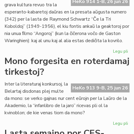
HeKo 914 1-B, 26 jun 26
es
grava kultura revuo tra la
de
esperanto-kabaretoj daŭras en la presata aŭgusta numero
G.
(342) per la lasta de Raymond Schwartz “Ĉe la Tri
Sil
Koboldoj” (1949-1956), el kiu fontis ankaŭ la geaktoroj por
nia unua ﬁlmo “Angoroj” (kun la ĉiĉerona voĉo de Gaston
Waringhien): kaj al unu kaj al alia estas dediĉita la kovrilo.
Legu pli
pri
Tri
Mono forgesita en roterdamaj
ko
tirkestoj?
en
la
kov
Inter la literaturaj konkursoj, la
HeKo 913 9-B, 25 jun 26
de
Belartaj disdonas plej multe
"Li
da mono: se verko gajnas nur cent eŭrojn per la Laŭro de la
Foi
Akademio, la “infanlibro de la jaro” ricevas pli ol la
34
kvinoblon; de kie venas tiom da mono?
Legu pli
pri
Mo
Lasta semajno por CES-