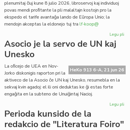
plenumitaj ĉiuj kune 8 julio 2026, libroservoj kaj individuoj
povas mendi proﬁtante la pli malaltajn kostojn pro la
ekspedo el tarife avantaĝa lando de Eŭropa Unio; la
mendojn akceptas la eldonejo tuj tra
lf-koop@
Legu pli
pri
"L
Asocio je la servo de UN kaj
soc
Unesko
his
de
la
La oﬁcejo de UEA en Nov-
HeKo 913 6-A, 21 jun 26
es
Jorko diskonigis raporton pri la
po
aktiveco de la Asocio ĉe UN kaj Unesko, resumebla en la
pr
sekvaj kvin agadoj: el ili oni deduktas ke ĝi estas forte
engaĝita en la subteno de Unuiĝintaj Nacioj.
Legu pli
pri
As
Perioda kunsido de la
je
redakcio de "Literatura Foiro"
la
se