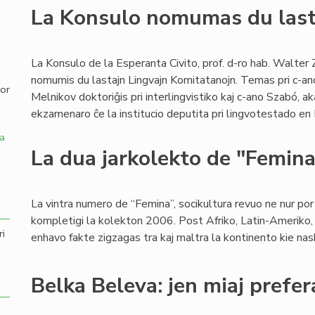
La Konsulo nomumas du last
,
La Konsulo de la Esperanta Civito, prof. d-ro hab. Walter 
nomumis du lastajn Lingvajn Komitatanojn. Temas pri c-an
por
Melnikov doktoriĝis pri interlingvistiko kaj c-ano Szabó, a
ekzamenaro ĉe la institucio deputita pri lingvotestado en
a
La dua jarkolekto de "Femin
La vintra numero de “Femina”, socikultura revuo ne nur por v
kompletigi la kolekton 2006. Post Afriko, Latin-Ameriko, 
ri
enhavo fakte zigzagas tra kaj maltra la kontinento kie naski
Belka Beleva: jen miaj prefer