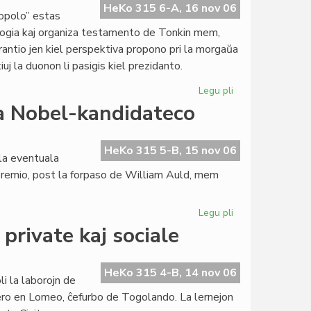
Verko
HeKo 315 6-A, 16 nov 06
popolo” estas
de
logia kaj organiza testamento de Tonkin mem,
la
sperantio jen kiel perspektiva propono pri la morgaŭa
Jaro
iuj la duonon li pasigis kiel prezidanto.
2006"
Legu pli
pri
Tonkin
la Nobel-kandidateco
pri
raŭmismo
en
HeKo 315 5-B, 15 nov 06
la eventuala
sia
-premio, post la forpaso de William Auld, mem
lasta
libro
Legu pli
pri
Selektita
private kaj sociale
kvino
por
eventuala
HeKo 315 4-B, 14 nov 06
i la laborojn de
Nobel-
ktero en Lomeo, ĉefurbo de Togolando. La lernejon
kandidateco