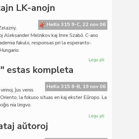
Subbalotejo
ajn LK-anojn
en
Burundio
por
HeKo 315 9-C, 22 nov 06
Zelazny,
la
oj Aleksander Melnikov kaj Imre Szabó. C-ano
senataj
kademia fakulo, responsas pri la esperanto-
elektoj
 Hungario.
Legu pli
pri
La
a" estas kompleta
Konsulo
nomumas
du
HeKo 315 8-B, 19 nov 06
irinoj, ĵus venis
lastajn
Oriento, la fokuso situas en kaj ekster Eŭropo. La
LK-
ĝis nia lingvo.
anojn
Legu pli
pri
La
ataj aŭtoroj
dua
jarkolekto