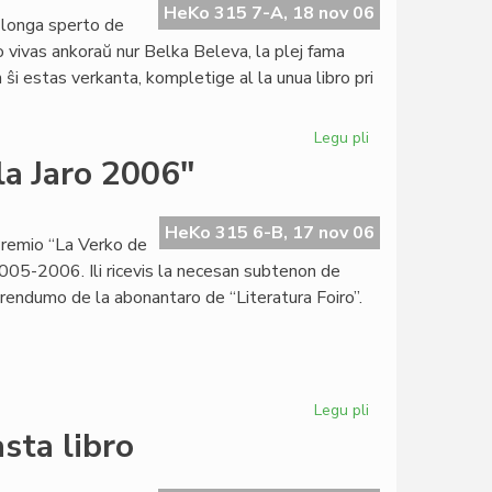
de
HeKo 315 7-A, 18 nov 06
 longa sperto de
"Femina"
o vivas ankoraŭ nur Belka Beleva, la plej fama
estas
n ŝi estas verkanta, kompletige al la unua libro pri
kompleta
Legu pli
pri
Belka
la Jaro 2006"
Beleva:
jen
miaj
HeKo 315 6-B, 17 nov 06
Premio “La Verko de
preferataj
 2005-2006. Ili ricevis la necesan subtenon de
aŭtoroj
erendumo de la abonantaro de “Literatura Foiro”.
Legu pli
pri
Kandidatoj
sta libro
por
"La