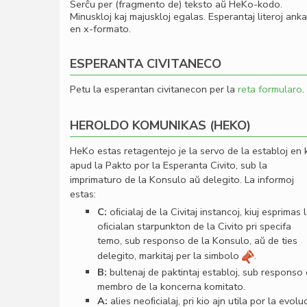
Serĉu per (fragmento de) teksto aŭ HeKo-kodo.
Minuskloj kaj majuskloj egalas. Esperantaj literoj ank
en x-formato.
ESPERANTA CIVITANECO
Petu la esperantan civitanecon per la
reta formularo
.
HEROLDO KOMUNIKAS (HEKO)
HeKo estas retagentejo je la servo de la establoj en 
apud la Pakto por la Esperanta Civito, sub la
imprimaturo de la Konsulo aŭ delegito. La informoj
estas:
C:
oﬁcialaj de la Civitaj instancoj, kiuj esprimas 
oﬁcialan starpunkton de la Civito pri specifa
temo, sub responso de la Konsulo, aŭ de ties
delegito, markitaj per la simbolo
.
B:
bultenaj de paktintaj establoj, sub responso
membro de la koncerna komitato.
A:
alies neoﬁcialaj, pri kio ajn utila por la evolu