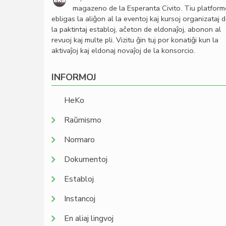
magazeno de la Esperanta Civito. Tiu platfor
ebligas la aliĝon al la eventoj kaj kursoj organizataj 
la paktintaj establoj, aĉeton de eldonaĵoj, abonon al
revuoj kaj multe pli. Vizitu ĝin tuj por konatiĝi kun la
aktivaĵoj kaj eldonaj novaĵoj de la konsorcio.
INFORMOJ
HeKo
Raŭmismo
Normaro
Dokumentoj
Establoj
Instancoj
En aliaj lingvoj