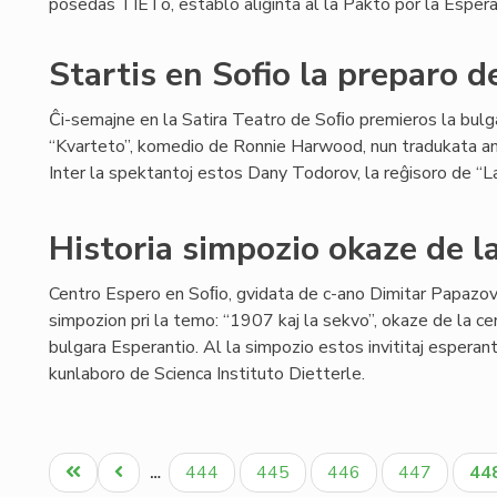
posedas TIETo, establo aliĝinta al la Pakto por la Espera
Startis en Sofio la preparo d
Ĉi-semajne en la Satira Teatro de Soﬁo premieros la bulg
“Kvarteto”, komedio de Ronnie Harwood, nun tradukata an
Inter la spektantoj estos Dany Todorov, la reĝisoro de “La
Historia simpozio okaze de l
Centro Espero en Soﬁo, gvidata de c-ano Dimitar Papazov,
simpozion pri la temo: “1907 kaj la sekvo”, okaze de la cen
bulgara Esperantio. Al la simpozio estos invititaj esperant
kunlaboro de Scienca Instituto Dietterle.
Pagination
Unua
Antaŭa
Paĝo
Paĝo
Paĝo
Paĝo
Ak
444
445
446
447
44
…