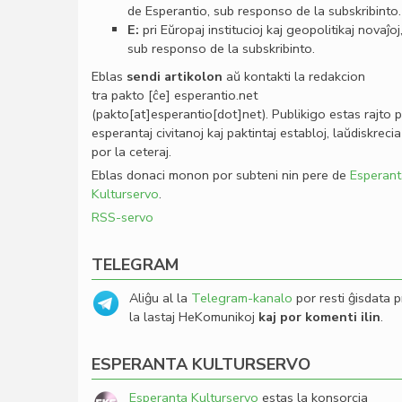
de Esperantio, sub responso de la subskribinto.
E:
pri Eŭropaj institucioj kaj geopolitikaj novaĵoj
sub responso de la subskribinto.
Eblas
sendi
artikolon
aŭ kontakti la redakcion
tra
pakto
[ĉe]
esperantio
.
net
(pakto[at]esperantio[dot]net)
. Publikigo estas rajto 
esperantaj civitanoj kaj paktintaj establoj, laŭdiskrecia
por la ceteraj.
Eblas donaci monon por subteni nin pere de
Esperant
Kulturservo
.
RSS-servo
TELEGRAM
Aliĝu al la
Telegram-kanalo
por resti ĝisdata p
la lastaj HeKomunikoj
kaj por komenti ilin
.
ESPERANTA KULTURSERVO
Esperanta Kulturservo
estas la konsorcia