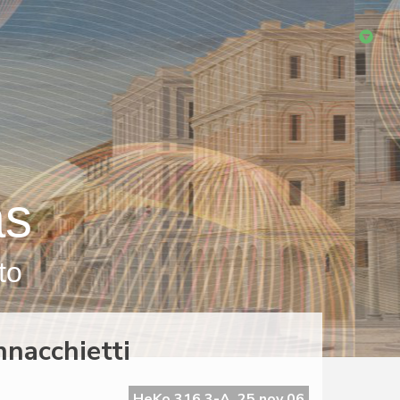
as
to
nnacchietti
HeKo 316 3-A, 25 nov 06