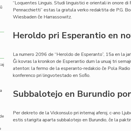
“Loquentes Linguis. Studi linguistici e orientali in onore di 
aŭ
Pennacchietti” estas la gratula verko redaktita de P.G. B
Wiesbaden ĉe Harrassowitz.
Heroldo pri Esperantio en n
La numero 2096 de “Heroldo de Esperanto”, 15a en la jark
Ĝi kovras la kronikon de Esperantio dum la unuaj tri semaj
kaj
atenton: la fermo de la esperanto-redakcio ĉe Pola Radio k
konferenco pri lingvotestado en Soﬁo.
la
Subbalotejo en Burundio por 
Per dekreto de la Vickonsulo pri internaj aferoj, c-ano Ljub
 de
estis starigita aparta subbalotejo en Burundio, ĉe la pak
o