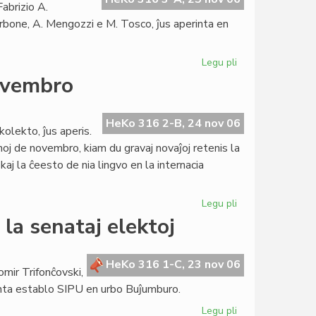
Fabrizio A.
orbone, A. Mengozzi e M. Tosco, ĵus aperinta en
Legu pli
pri
Esearo
ovembro
honore
al
Fabrizio
HeKo 316 2-B, 24 nov 06
olekto, ĵus aperis.
Pennacchietti
noj de novembro, kiam du gravaj novaĵoj retenis la
aj la ĉeesto de nia lingvo en la internacia
Legu pli
pri
Heroldo
la senataj elektoj
pri
Esperantio
en
HeKo 316 1-C, 23 nov 06
omir Trifonĉovski,
novembro
tinta establo SIPU en urbo Buĵumburo.
Legu pli
pri