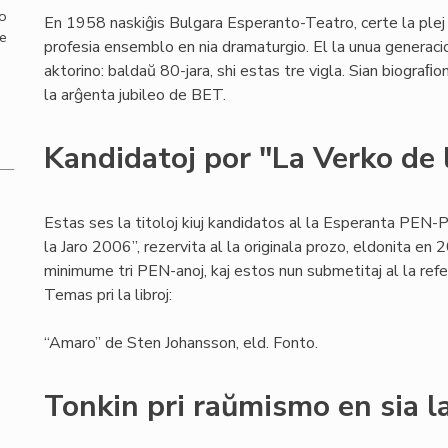
mo
En 1958 naskiĝis Bulgara Esperanto-Teatro, certe la plej
de
profesia ensemblo en nia dramaturgio. El la unua generaci
aktorino: baldaŭ 80-jara, shi estas tre vigla. Sian biograﬁo
la arĝenta jubileo de BET.
Kandidatoj por "La Verko de 
Estas ses la titoloj kiuj kandidatos al la Esperanta PEN-
la Jaro 2006”, rezervita al la originala prozo, eldonita en
minimume tri PEN-anoj, kaj estos nun submetitaj al la ref
Temas pri la libroj:
“Amaro” de Sten Johansson, eld. Fonto.
Tonkin pri raŭmismo en sia la