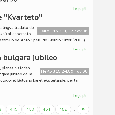
nta Civito.
Legu pli
pri
Institut
e "Kvarteto"
Zamenhof
progresas
arlingva traduko de
private
HeKo 315 3-B, 12 nov 06
kaŭ al esperanto.
kaj
 familio de Anto Speri” de Giorgio Silfer (2003).
sociale
Legu pli
pri
Startis
a bulgara jubileo
en
Sofio
 planas historian
la
HeKo 315 2-B, 9 nov 06
tjara jubileo de la
preparo
ologoj el Bulgario kaj el eksterlande, per la
de
"Kvarteto"
Legu pli
pri
Historia
simpozio
tuala
Paĝo
Paĝo
Paĝo
Paĝo
Last
8
449
450
451
452
…
okaze