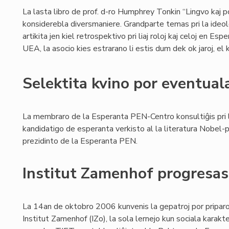
La lasta libro de prof. d-ro Humphrey Tonkin “Lingvo kaj 
konsiderebla diversmaniere. Grandparte temas pri la ideo
artikita jen kiel retrospektivo pri liaj roloj kaj celoj en E
UEA, la asocio kies estrarano li estis dum dek ok jaroj, el k
Selektita kvino por eventua
La membraro de la Esperanta PEN-Centro konsultiĝis pri 
kandidatigo de esperanta verkisto al la literatura Nobel
prezidinto de la Esperanta PEN.
Institut Zamenhof progresas 
La 14an de oktobro 2006 kunvenis la gepatroj por priparol
Institut Zamenhof (IZo), la sola lernejo kun sociala kara