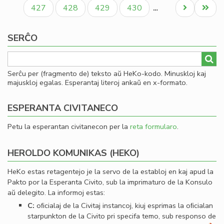
paĝo
paĝo
paĝo
Paĝo
Paĝo
Paĝo
Paĝo
Next
Last
427
428
429
430
…
page
page
SERĈO
Serĉu per (fragmento de) teksto aŭ HeKo-kodo. Minuskloj kaj
majuskloj egalas. Esperantaj literoj ankaŭ en x-formato.
ESPERANTA CIVITANECO
Petu la esperantan civitanecon per la
reta formularo
.
HEROLDO KOMUNIKAS (HEKO)
HeKo estas retagentejo je la servo de la establoj en kaj apud la
Pakto por la Esperanta Civito, sub la imprimaturo de la Konsulo
aŭ delegito. La informoj estas:
C:
oﬁcialaj de la Civitaj instancoj, kiuj esprimas la oﬁcialan
starpunkton de la Civito pri specifa temo, sub responso de