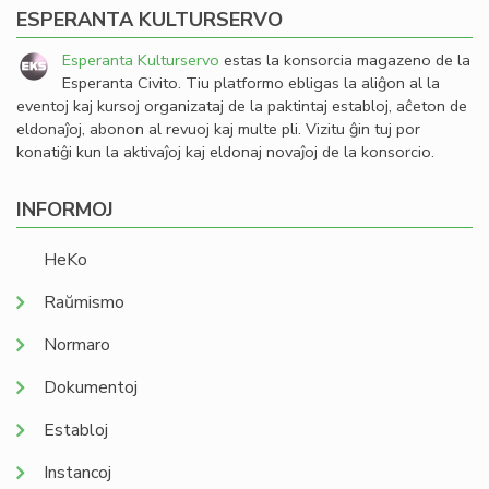
ESPERANTA KULTURSERVO
Esperanta Kulturservo
estas la konsorcia magazeno de la
Esperanta Civito. Tiu platformo ebligas la aliĝon al la
eventoj kaj kursoj organizataj de la paktintaj establoj, aĉeton de
eldonaĵoj, abonon al revuoj kaj multe pli. Vizitu ĝin tuj por
konatiĝi kun la aktivaĵoj kaj eldonaj novaĵoj de la konsorcio.
INFORMOJ
HeKo
Raŭmismo
Normaro
Dokumentoj
Establoj
Instancoj