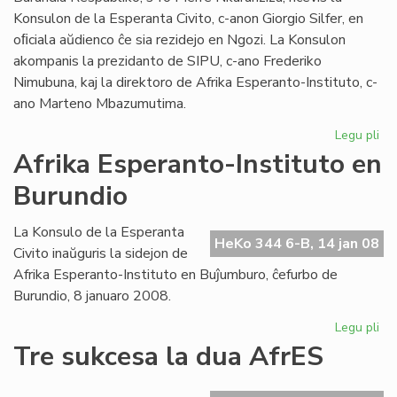
Konsulon de la Esperanta Civito, c-anon Giorgio Silfer, en
oﬁciala aŭdienco ĉe sia rezidejo en Ngozi. La Konsulon
akompanis la prezidanto de SIPU, c-ano Frederiko
Nimubuna, kaj la direktoro de Afrika Esperanto-Instituto, c-
ano Marteno Mbazumutima.
Legu pli
pri
La
Afrika Esperanto-Instituto en
bu
Burundio
Pr
ren
la
La Konsulo de la Esperanta
HeKo 344 6-B, 14 jan 08
Ko
Civito inaŭguris la sidejon de
Afrika Esperanto-Instituto en Buĵumburo, ĉefurbo de
Burundio, 8 januaro 2008.
Legu pli
pri
Afr
Tre sukcesa la dua AfrES
Es
Ins