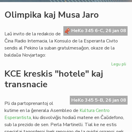
Olimpika kaj Musa Jaro
HeKo 345 6-C, 26 jan 08
Laŭ invito de la redakcio de
Ĉina Radio Internacia, la Konsulo de la Esperanta Civito
sendis al Pekino la suban gratulmesaĝon, okaze de la
baldaŭa Novjartago:
Legu pli
pri
Ol
KCE kreskis "hotele" kaj
kaj
transnacie
Mu
Jar
HeKo 345 5-B, 26 jan 08
Pli da partoprenantoj ol
kutime en la ĝenerala Asembleo de
Kultura Centro
Esperantista
, kiu disvolviĝis hodiaŭ matene en Ĉaŭdefono,
sub la prezido de sen. Perla Martinelli. Tial ke ne estis
specialaj tagorderoj (nek renovigo de la gvidaj organoj, nek