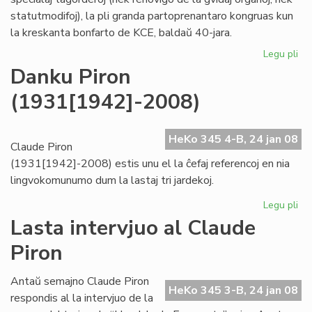
statutmodifoj), la pli granda partoprenantaro kongruas kun
la kreskanta bonfarto de KCE, baldaŭ 40-jara.
Legu pli
pri
KC
Danku Piron
kre
(1931[1942]-2008)
"ho
kaj
tr
HeKo 345 4-B, 24 jan 08
Claude Piron
(1931[1942]-2008) estis unu el la ĉefaj referencoj en nia
lingvokomunumo dum la lastaj tri jardekoj.
Legu pli
pri
Da
Lasta intervjuo al Claude
Pir
Piron
(1
Antaŭ semajno Claude Piron
HeKo 345 3-B, 24 jan 08
respondis al la intervjuo de la