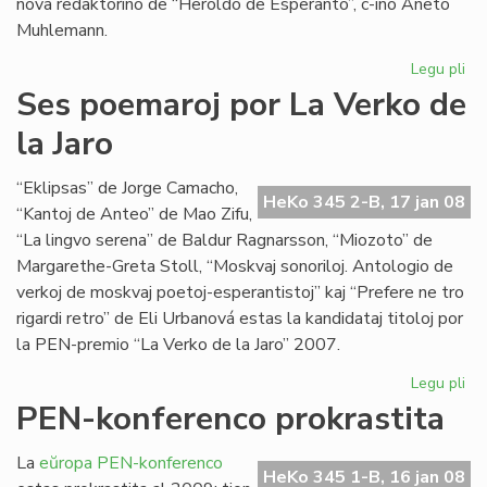
nova redaktorino de “Heroldo de Esperanto”, c-ino Aneto
Muhlemann.
Legu pli
pri
La
Ses poemaroj por La Verko de
int
la Jaro
al
Cl
Pir
“Eklipsas” de Jorge Camacho,
HeKo 345 2-B, 17 jan 08
“Kantoj de Anteo” de Mao Zifu,
“La lingvo serena” de Baldur Ragnarsson, “Miozoto” de
Margarethe-Greta Stoll, “Moskvaj sonoriloj. Antologio de
verkoj de moskvaj poetoj-esperantistoj” kaj “Prefere ne tro
rigardi retro” de Eli Urbanová estas la kandidataj titoloj por
la PEN-premio “La Verko de la Jaro” 2007.
Legu pli
pri
Se
PEN-konferenco prokrastita
po
po
La
eŭropa PEN-konferenco
La
HeKo 345 1-B, 16 jan 08