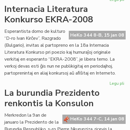
Kv
Internacia Literatura
st
Konkurso EKRA-2008
es
en
Me
Esperantista domo de kulturo
HeKo 344 8-B, 15 jan 08
“D-ro Ivan Kirĉev”, Razgrado
(Bulgario), invitas al partopreno en la 18a Internacia
Literatura Konkurso pri poezio kaj humuraĵoj originale
verkitaj en esperanto “EKRA-2008”, je libera temo. La
verkoj devas esti ĝis nun ne publikigitaj en periodajhoj,
partoprenintaj en aliaj konkursoj aŭ aﬁŝitaj en Interneto.
Legu pli
pri
Int
La burundia Prezidento
Lit
renkontis la Konsulon
Ko
EK
20
Merkredon la 9an de
HeKo 344 7-C, 14 jan 08
januaro la Prezidento de la
Burundia Respubliko, s-ro Pierre Nkurunziza, ricevis la