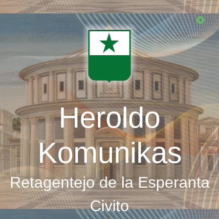
Skip
to
main
content
Heroldo
Komunikas
Retagentejo de la Esperanta
Civito