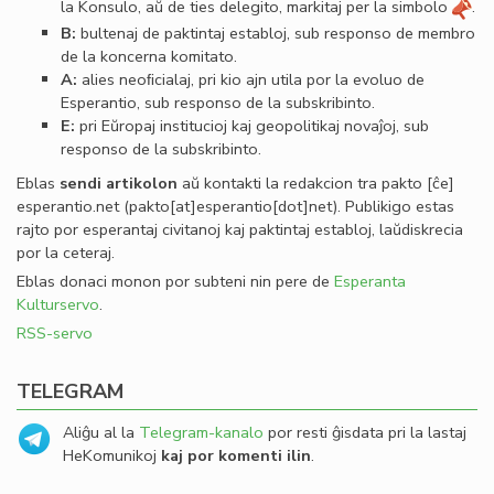
la Konsulo, aŭ de ties delegito, markitaj per la simbolo
.
B:
bultenaj de paktintaj establoj, sub responso de membro
de la koncerna komitato.
A:
alies neoﬁcialaj, pri kio ajn utila por la evoluo de
Esperantio, sub responso de la subskribinto.
E:
pri Eŭropaj institucioj kaj geopolitikaj novaĵoj, sub
responso de la subskribinto.
Eblas
sendi
artikolon
aŭ kontakti la redakcion tra
pakto
[ĉe]
esperantio
.
net
(pakto[at]esperantio[dot]net)
. Publikigo estas
rajto por esperantaj civitanoj kaj paktintaj establoj, laŭdiskrecia
por la ceteraj.
Eblas donaci monon por subteni nin pere de
Esperanta
Kulturservo
.
RSS-servo
TELEGRAM
Aliĝu al la
Telegram-kanalo
por resti ĝisdata pri la lastaj
HeKomunikoj
kaj por komenti ilin
.