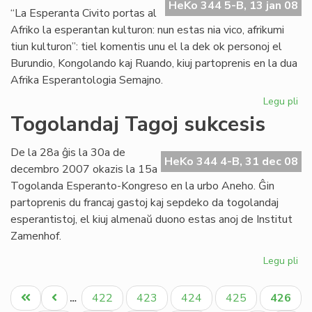
en
HeKo 344 5-B, 13 jan 08
“La Esperanta Civito portas al
Bu
Afriko la esperantan kulturon: nun estas nia vico, afrikumi
tiun kulturon”: tiel komentis unu el la dek ok personoj el
Burundio, Kongolando kaj Ruando, kiuj partoprenis en la dua
Afrika Esperantologia Semajno.
Legu pli
pri
Tr
Togolandaj Tagoj sukcesis
su
la
De la 28a ĝis la 30a de
du
HeKo 344 4-B, 31 dec 08
decembro 2007 okazis la 15a
Af
Togolanda Esperanto-Kongreso en la urbo Aneho. Ĝin
partoprenis du francaj gastoj kaj sepdeko da togolandaj
esperantistoj, el kiuj almenaŭ duono estas anoj de Institut
Zamenhof.
Legu pli
pri
To
Pagination
Ta
Unua
Antaŭa
Paĝo
Paĝo
Paĝo
Paĝo
Aktual
422
423
424
425
426
…
su