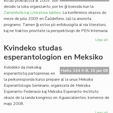
estas prokrastita al 2009: tion
Ve
decidis la loka organizanto, por ke ĝi koincidu kun la
de
Zamenhofa kaj Literatura Jubileo
. La konferenco okazos do
la
meze de julio 2009 en Ĉaŭdefono, laŭ la anoncita
Jar
programo. Tamen ĝi estos pli enfokusigita al nia literaturo,
kaj ne traktos prioritate la perspektivojn de PEN Internacia.
Legu pli
pri
PE
Kvindeko studas
ko
esperantologion en Meksiko
pro
Kvindeko da meksikaj
HeKo 344 9-B, 15 jan 08
esperantistoj partoprenas en
la perkoresponda kurso prepare al la unua Meksika
Esperantologia Seminario, organizata de Meksika
Esperanto-Federacio kaj Meksika Esperanto-Instituto
okaze de la landa kongreso en Aguascalientes, komence de
majo 2008.
Legu pli
pri