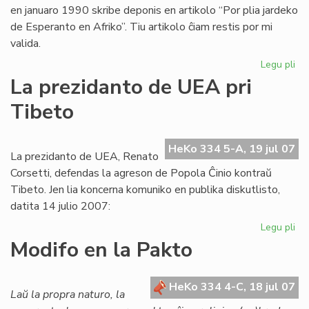
en januaro 1990 skribe deponis en artikolo “Por plia jardeko
de Esperanto en Afriko”. Tiu artikolo ĉiam restis por mi
valida.
Legu pli
pri
Ba
La prezidanto de UEA pri
pri
Tibeto
Afr
UE
raj
HeKo 334 5-A, 19 jul 07
se
La prezidanto de UEA, Renato
ne
Corsetti, defendas la agreson de Popola Ĉinio kontraŭ
pr
Tibeto. Jen lia koncerna komuniko en publika diskutlisto,
datita 14 julio 2007:
Legu pli
pri
La
Modifo en la Pakto
pr
de
UE
HeKo 334 4-C, 18 jul 07
Laŭ la propra naturo, la
pri