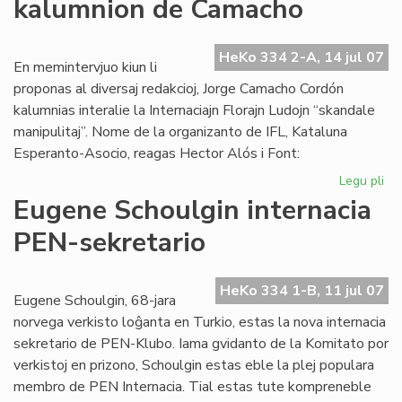
kalumnion de Camacho
afr
es
mo
HeKo 334 2-A, 14 jul 07
En memintervjuo kiun li
proponas al diversaj redakcioj, Jorge Camacho Cordón
kalumnias interalie la Internaciajn Florajn Ludojn “skandale
manipulitaj”. Nome de la organizanto de IFL, Kataluna
Esperanto-Asocio, reagas Hector Alós i Font:
Legu pli
pri
Kat
Eugene Schoulgin internacia
de
PEN-sekretario
ka
de
Ca
HeKo 334 1-B, 11 jul 07
Eugene Schoulgin, 68-jara
norvega verkisto loĝanta en Turkio, estas la nova internacia
sekretario de PEN-Klubo. Iama gvidanto de la Komitato por
verkistoj en prizono, Schoulgin estas eble la plej populara
membro de PEN Internacia. Tial estas tute kompreneble