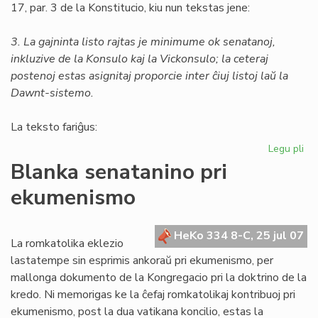
17, par. 3 de la Konstitucio, kiu nun tekstas jene:
3. La gajninta listo rajtas je minimume ok senatanoj,
inkluzive de la Konsulo kaj la Vickonsulo; la ceteraj
postenoj estas asignitaj proporcie inter ĉiuj listoj laŭ la
Dawnt-sistemo.
La teksto fariĝus:
Legu pli
pri
Un
Blanka senatanino pri
am
ekumenismo
al
la
Kon
HeKo 334 8-C, 25 jul 07
La romkatolika eklezio
lastatempe sin esprimis ankoraŭ pri ekumenismo, per
mallonga dokumento de la Kongregacio pri la doktrino de la
kredo. Ni memorigas ke la ĉefaj romkatolikaj kontribuoj pri
ekumenismo, post la dua vatikana koncilio, estas la