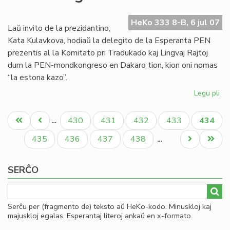
de
es
HeKo 333 8-B, 6 jul 07
tra
Laŭ invito de la prezidantino,
PE
Kata Kulavkova, hodiaŭ la delegito de la Esperanta PEN
prezentis al la Komitato pri Tradukado kaj Lingvaj Rajtoj
dum la PEN-mondkongreso en Dakaro tion, kion oni nomas
“la estona kazo”.
Legu pli
pri
La
Pagination
es
Unua
Antaŭa
Paĝo
Paĝo
Paĝo
Paĝo
Aktual
430
431
432
433
434
…
ka
paĝo
paĝo
paĝo
en
Paĝo
Paĝo
Paĝo
Paĝo
Next
Last
435
436
437
438
…
la
page
page
PE
SERĈO
mo
Serĉu per (fragmento de) teksto aŭ HeKo-kodo. Minuskloj kaj
majuskloj egalas. Esperantaj literoj ankaŭ en x-formato.