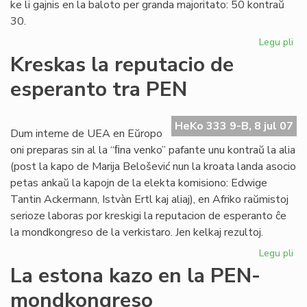
ke li gajnis en la baloto per granda majoritato: 50 kontraŭ
30.
Legu pli
pri
Eu
Kreskas la reputacio de
Sc
esperanto tra PEN
int
PE
sek
HeKo 333 9-B, 8 jul 07
Dum interne de UEA en Eŭropo
oni preparas sin al la “ﬁna venko” pafante unu kontraŭ la alia
(post la kapo de Marija Belošević nun la kroata landa asocio
petas ankaŭ la kapojn de la elekta komisiono: Edwige
Tantin Ackermann, Istvàn Ertl kaj aliaj), en Afriko raŭmistoj
serioze laboras por kreskigi la reputacion de esperanto ĉe
la mondkongreso de la verkistaro. Jen kelkaj rezultoj.
Legu pli
pri
Kr
La estona kazo en la PEN-
la
mondkongreso
rep