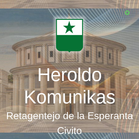
Skip
to
main
content
Heroldo
Komunikas
Retagentejo de la Esperanta
Civito