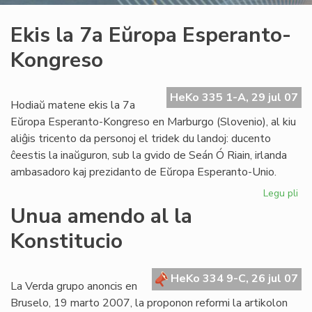
Ekis la 7a Eŭropa Esperanto-
Kongreso
HeKo 335 1-A, 29 jul 07
Hodiaŭ matene ekis la 7a
Eŭropa Esperanto-Kongreso en Marburgo (Slovenio), al kiu
aliĝis tricento da personoj el tridek du landoj: ducento
ĉeestis la inaŭguron, sub la gvido de Seán Ó Riain, irlanda
ambasadoro kaj prezidanto de Eŭropa Esperanto-Unio.
Legu pli
pri
Eki
Unua amendo al la
la
Konstitucio
7a
Eŭ
Es
HeKo 334 9-C, 26 jul 07
Ko
La Verda grupo anoncis en
Bruselo, 19 marto 2007, la proponon reformi la artikolon