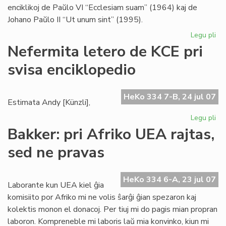
enciklikoj de Paŭlo VI “Ecclesiam suam” (1964) kaj de
Johano Paŭlo II “Ut unum sint” (1995).
Legu pli
pri
Bl
Nefermita letero de KCE pri
se
svisa enciklopedio
pri
ek
HeKo 334 7-B, 24 jul 07
Estimata Andy [Künzli],
Legu pli
pri
Ne
Bakker: pri Afriko UEA rajtas,
let
sed ne pravas
de
KC
pri
HeKo 334 6-A, 23 jul 07
svi
Laborante kun UEA kiel ĝia
enc
komisiito por Afriko mi ne volis ŝarĝi ĝian spezaron kaj
kolektis monon el donacoj. Per tiuj mi do pagis mian propran
laboron. Kompreneble mi laboris laŭ mia konvinko, kiun mi