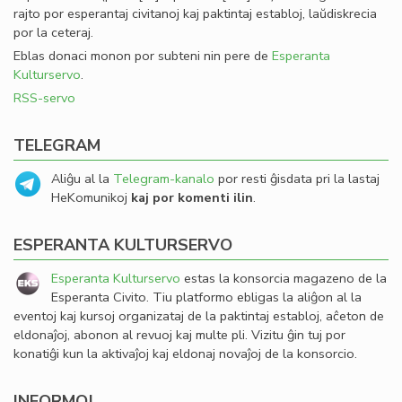
rajto por esperantaj civitanoj kaj paktintaj establoj, laŭdiskrecia
por la ceteraj.
Eblas donaci monon por subteni nin pere de
Esperanta
Kulturservo
.
RSS-servo
TELEGRAM
Aliĝu al la
Telegram-kanalo
por resti ĝisdata pri la lastaj
HeKomunikoj
kaj por komenti ilin
.
ESPERANTA KULTURSERVO
Esperanta Kulturservo
estas la konsorcia magazeno de la
Esperanta Civito. Tiu platformo ebligas la aliĝon al la
eventoj kaj kursoj organizataj de la paktintaj establoj, aĉeton de
eldonaĵoj, abonon al revuoj kaj multe pli. Vizitu ĝin tuj por
konatiĝi kun la aktivaĵoj kaj eldonaj novaĵoj de la konsorcio.
INFORMOJ