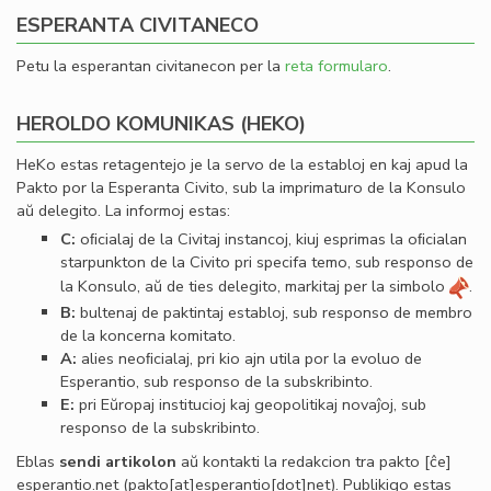
ESPERANTA CIVITANECO
Petu la esperantan civitanecon per la
reta formularo
.
HEROLDO KOMUNIKAS (HEKO)
HeKo estas retagentejo je la servo de la establoj en kaj apud la
Pakto por la Esperanta Civito, sub la imprimaturo de la Konsulo
aŭ delegito. La informoj estas:
C:
oﬁcialaj de la Civitaj instancoj, kiuj esprimas la oﬁcialan
starpunkton de la Civito pri specifa temo, sub responso de
la Konsulo, aŭ de ties delegito, markitaj per la simbolo
.
B:
bultenaj de paktintaj establoj, sub responso de membro
de la koncerna komitato.
A:
alies neoﬁcialaj, pri kio ajn utila por la evoluo de
Esperantio, sub responso de la subskribinto.
E:
pri Eŭropaj institucioj kaj geopolitikaj novaĵoj, sub
responso de la subskribinto.
Eblas
sendi
artikolon
aŭ kontakti la redakcion tra
pakto
[ĉe]
esperantio
.
net
(pakto[at]esperantio[dot]net)
. Publikigo estas