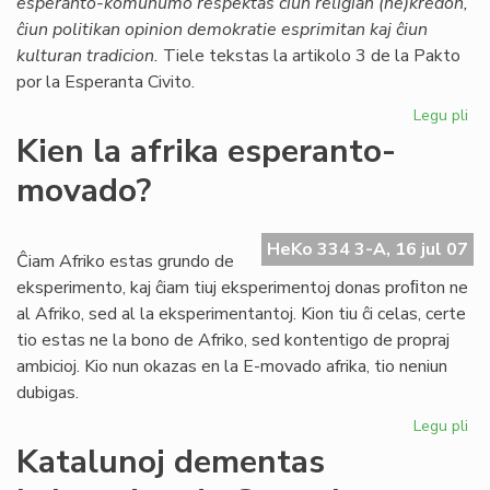
esperanto-komunumo respektas ĉiun religian (ne)kredon,
Ti
ĉiun politikan opinion demokratie esprimitan kaj ĉiun
kulturan tradicion.
Tiele tekstas la artikolo 3 de la Pakto
por la Esperanta Civito.
Legu pli
pri
Mo
Kien la afrika esperanto-
en
movado?
la
Pa
HeKo 334 3-A, 16 jul 07
Ĉiam Afriko estas grundo de
eksperimento, kaj ĉiam tiuj eksperimentoj donas proﬁton ne
al Afriko, sed al la eksperimentantoj. Kion tiu ĉi celas, certe
tio estas ne la bono de Afriko, sed kontentigo de propraj
ambicioj. Kio nun okazas en la E-movado afrika, tio neniun
dubigas.
Legu pli
pri
Ki
Katalunoj dementas
la