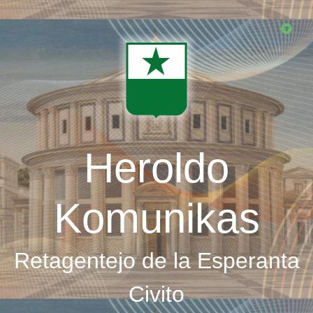
Skip
to
main
content
Heroldo
Komunikas
Retagentejo de la Esperanta
Civito