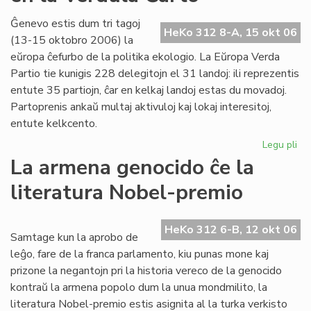
20
la
Ĝenevo estis dum tri tagoj
HeKo 312 8-A, 15 okt 06
38
(13-15 oktobro 2006) la
jar
eŭropa ĉefurbo de la politika ekologio. La Eŭropa Verda
po
Partio tie kunigis 228 delegitojn el 31 landoj: ili reprezentis
LF
entute 35 partiojn, ĉar en kelkaj landoj estas du movadoj.
Partoprenis ankaŭ multaj aktivuloj kaj lokaj interesitoj,
entute kelkcento.
Legu pli
pri
Ne
La armena genocido ĉe la
me
literatura Nobel-premio
pri
es
en
HeKo 312 6-B, 12 okt 06
la
Samtage kun la aprobo de
Ve
leĝo, fare de la franca parlamento, kiu punas mone kaj
Ĉa
prizone la negantojn pri la historia vereco de la genocido
kontraŭ la armena popolo dum la unua mondmilito, la
literatura Nobel-premio estis asignita al la turka verkisto