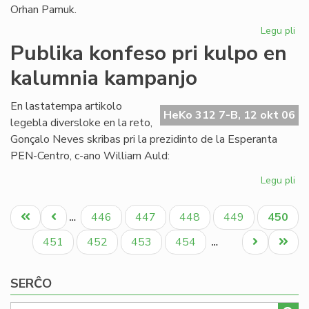
Orhan Pamuk.
Legu pli
pri
La
Publika konfeso pri kulpo en
ar
kalumnia kampanjo
ge
ĉe
la
En lastatempa artikolo
HeKo 312 7-B, 12 okt 06
lit
legebla diversloke en la reto,
No
Gonçalo Neves skribas pri la prezidinto de la Esperanta
pr
PEN-Centro, c-ano William Auld:
Legu pli
pri
Pub
Pagination
ko
Unua
Antaŭa
Paĝo
Paĝo
Paĝo
Paĝo
Aktual
446
447
448
449
450
…
pri
paĝo
paĝo
paĝo
ku
Paĝo
Paĝo
Paĝo
Paĝo
Next
Last
451
452
453
454
…
en
page
page
ka
SERĈO
ka