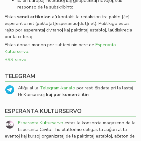
E:
pri Eŭropaj institucioj kaj geopolitikaj novaĵoj, sub
responso de la subskribinto.
Eblas
sendi
artikolon
aŭ kontakti la redakcion tra
pakto
[ĉe]
esperantio
.
net
(pakto[at]esperantio[dot]net)
. Publikigo estas
rajto por esperantaj civitanoj kaj paktintaj establoj, laŭdiskrecia
por la ceteraj.
Eblas donaci monon por subteni nin pere de
Esperanta
Kulturservo
.
RSS-servo
TELEGRAM
Aliĝu al la
Telegram-kanalo
por resti ĝisdata pri la lastaj
HeKomunikoj
kaj por komenti ilin
.
ESPERANTA KULTURSERVO
Esperanta Kulturservo
estas la konsorcia magazeno de la
Esperanta Civito. Tiu platformo ebligas la aliĝon al la
eventoj kaj kursoj organizataj de la paktintaj establoj, aĉeton de