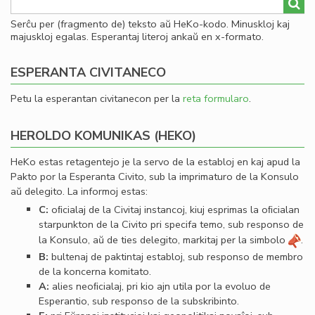
Serĉu per (fragmento de) teksto aŭ HeKo-kodo. Minuskloj kaj
majuskloj egalas. Esperantaj literoj ankaŭ en x-formato.
ESPERANTA CIVITANECO
Petu la esperantan civitanecon per la
reta formularo
.
HEROLDO KOMUNIKAS (HEKO)
HeKo estas retagentejo je la servo de la establoj en kaj apud la
Pakto por la Esperanta Civito, sub la imprimaturo de la Konsulo
aŭ delegito. La informoj estas:
C:
oﬁcialaj de la Civitaj instancoj, kiuj esprimas la oﬁcialan
starpunkton de la Civito pri specifa temo, sub responso de
la Konsulo, aŭ de ties delegito, markitaj per la simbolo
.
B:
bultenaj de paktintaj establoj, sub responso de membro
de la koncerna komitato.
A:
alies neoﬁcialaj, pri kio ajn utila por la evoluo de
Esperantio, sub responso de la subskribinto.