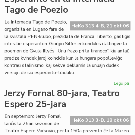
de
Tago de Poezio
la
Li
Ko
La Internacia Tago de Poezio,
HeKo 313 4-B, 21 okt 06
pri
organizita en Lugano fare de
su
la svistala PEN-klubo, prezidata de Franca Tiberto, gastigis
al
interalie esperanton: Giorgio Silfer enkondukis itallingve la
poemon de Gyula Illyés “Unu frazo pri la tiraneco“, kiu antaŭ
precize kvindek jaroj koincidis kun la hungara popolleviĝo
kontraŭ stalinismo, kaj sekve deklamis la unuajn dudek
versojn de sia esperanto-traduko.
Legu pli
pri
Es
Jerzy Fornal 80-jara, Teatro
en
Espero 25-jara
la
Int
Ta
En septembro Jerzy Fornal
HeKo 313 3-B, 18 okt 06
de
lanĉis la 25an sezonon de
Po
Teatro Espero Varsovio, per la 150a prezento ĉe la Muzeo