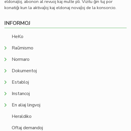
eldonaĵoj, abonon al revuoj kaj multe pli. Vizitu ĝin tuj por
konatiĝi kun la aktivaĵoj kaj eldonaj novaĵoj de la konsorcio.
INFORMOJ
HeKo
Raŭmismo
Normaro
Dokumentoj
Establoj
Instancoj
En aliaj lingvoj
Heraldiko
Oftaj demandoj