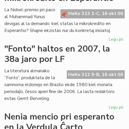
es
pa
La Nobel-premio pri paco
HeKo 313 1-C, 16 okt 06
de
al Muhammad Yunus
la
devigas al la demando: kiel statas la mikrokredito en
Fu
Esperantio? Shajne ekzistas nur du konkretaj iniciatoj.
Legu pli
pri
Un
"Fonto" haltos en 2007, la
pa
38a jaro por LF
po
la
mik
La literatura almanako
HeKo 312 9-B, 16 okt 06
en
“Fonto”, produktata de la
Es
samnoma eldonejo en Brazilo ekde 1980 kiel monata
periodaĵo, ĉesos aperi ﬁne de 2006. La lasta redaktoro
estas Gerrit Berveling.
Legu pli
pri
"F
Nenia mencio pri esperanto
hal
en la Verdula Ĉarto
en