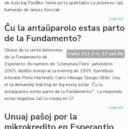
de Azio kaj Paciﬁko: temis pri la spektaklo
La arlekeno
, laŭ
humuraĵo de Janusz Korczak.
Legu pli
pri
Jer
Ĉu la antaŭparolo estas parto
For
de la Fundamento?
80
jar
Te
Okaze de la centa datreveno
HeKo 313 2-A, 17 okt 06
Es
de la Fundamento de
25
Esperanto, ĉiu numero de “Literatura Foiro”, jarkolekto
jar
2005, dediĉis eseojn al la eventoj de 1905. Kontribuis
interalie Perla Martinelli, Carlo Minnaja, Giorgio Silfer. Unu
el la demandoj traktitaj en tiuj eseoj estas “Ĉu la
antaŭparolo estas parto de la Fundamento?”. La respondo
estas negativa, laŭ la studoj en LF.
Legu pli
pri
Ĉu
Unuaj paŝoj por la
la
mikrokredito en Esperantio
an