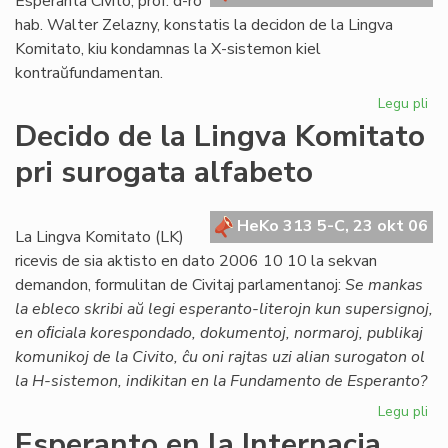
Esperanta Civito, prof. d-ro
hab. Walter Zelazny, konstatis la decidon de la Lingva
Komitato, kiu kondamnas la X-sistemon kiel
kontraŭfundamentan.
Legu pli
pri
Po
Decido de la Lingva Komitato
la
pri surogata alfabeto
de
de
LK
HeKo 313 5-C, 23 okt 06
ko
La Lingva Komitato (LK)
X-
ricevis de sia aktisto en dato 2006 10 10 la sekvan
su
demandon, formulitan de Civitaj parlamentanoj:
Se mankas
la ebleco skribi aŭ legi esperanto-literojn kun supersignoj,
en oﬁciala korespondado, dokumentoj, normaroj, publikaj
komunikoj de la Civito, ĉu oni rajtas uzi alian surogaton ol
la H-sistemon, indikitan en la Fundamento de Esperanto?
Legu pli
pri
De
Esperanto en la Internacia