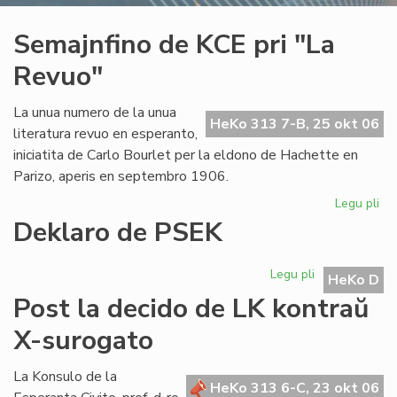
Semajnfino de KCE pri "La
Revuo"
La unua numero de la unua
HeKo 313 7-B, 25 okt 06
literatura revuo en esperanto,
iniciatita de Carlo Bourlet per la eldono de Hachette en
Parizo, aperis en septembro 1906.
Legu pli
pri
Se
Deklaro de PSEK
de
KC
Legu pli
pri
pri
HeKo D
Deklaro
"L
Post la decido de LK kontraŭ
de
Re
PSEK
X-surogato
La Konsulo de la
HeKo 313 6-C, 23 okt 06