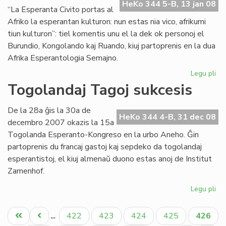
en
HeKo 344 5-B, 13 jan 08
“La Esperanta Civito portas al
Bu
Afriko la esperantan kulturon: nun estas nia vico, afrikumi
tiun kulturon”: tiel komentis unu el la dek ok personoj el
Burundio, Kongolando kaj Ruando, kiuj partoprenis en la dua
Afrika Esperantologia Semajno.
Legu pli
pri
Tr
Togolandaj Tagoj sukcesis
su
la
De la 28a ĝis la 30a de
du
HeKo 344 4-B, 31 dec 08
decembro 2007 okazis la 15a
Af
Togolanda Esperanto-Kongreso en la urbo Aneho. Ĝin
partoprenis du francaj gastoj kaj sepdeko da togolandaj
esperantistoj, el kiuj almenaŭ duono estas anoj de Institut
Zamenhof.
Legu pli
pri
To
Pagination
Ta
Unua
Antaŭa
Paĝo
Paĝo
Paĝo
Paĝo
Aktual
422
423
424
425
426
…
su