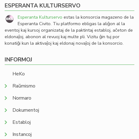
ESPERANTA KULTURSERVO
Esperanta Kulturservo
estas la konsorcia magazeno de la
Esperanta Civito. Tiu platformo ebligas la aliĝon al la
eventoj kaj kursoj organizataj de la paktintaj establoj, aĉeton de
eldonaĵoj, abonon al revuoj kaj multe pli. Vizitu ĝin tuj por
konatiĝi kun la aktivaĵoj kaj eldonaj novaĵoj de la konsorcio.
INFORMOJ
HeKo
Raŭmismo
Normaro
Dokumentoj
Establoj
Instancoj