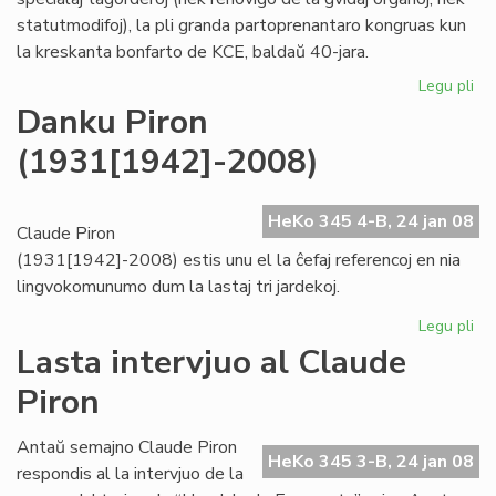
statutmodifoj), la pli granda partoprenantaro kongruas kun
la kreskanta bonfarto de KCE, baldaŭ 40-jara.
Legu pli
pri
KC
Danku Piron
kre
(1931[1942]-2008)
"ho
kaj
tr
HeKo 345 4-B, 24 jan 08
Claude Piron
(1931[1942]-2008) estis unu el la ĉefaj referencoj en nia
lingvokomunumo dum la lastaj tri jardekoj.
Legu pli
pri
Da
Lasta intervjuo al Claude
Pir
Piron
(1
Antaŭ semajno Claude Piron
HeKo 345 3-B, 24 jan 08
respondis al la intervjuo de la