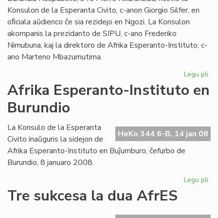
Konsulon de la Esperanta Civito, c-anon Giorgio Silfer, en
oﬁciala aŭdienco ĉe sia rezidejo en Ngozi. La Konsulon
akompanis la prezidanto de SIPU, c-ano Frederiko
Nimubuna, kaj la direktoro de Afrika Esperanto-Instituto, c-
ano Marteno Mbazumutima.
Legu pli
pri
La
Afrika Esperanto-Instituto en
bu
Burundio
Pr
ren
la
La Konsulo de la Esperanta
HeKo 344 6-B, 14 jan 08
Ko
Civito inaŭguris la sidejon de
Afrika Esperanto-Instituto en Buĵumburo, ĉefurbo de
Burundio, 8 januaro 2008.
Legu pli
pri
Afr
Tre sukcesa la dua AfrES
Es
Ins