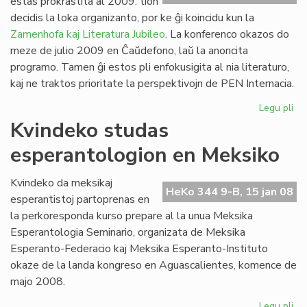
estas prokrastita al 2009: tion
Ve
decidis la loka organizanto, por ke ĝi koincidu kun la
de
Zamenhofa kaj Literatura Jubileo
. La konferenco okazos do
la
meze de julio 2009 en Ĉaŭdefono, laŭ la anoncita
Jar
programo. Tamen ĝi estos pli enfokusigita al nia literaturo,
kaj ne traktos prioritate la perspektivojn de PEN Internacia.
Legu pli
pri
PE
Kvindeko studas
ko
esperantologion en Meksiko
pro
Kvindeko da meksikaj
HeKo 344 9-B, 15 jan 08
esperantistoj partoprenas en
la perkoresponda kurso prepare al la unua Meksika
Esperantologia Seminario, organizata de Meksika
Esperanto-Federacio kaj Meksika Esperanto-Instituto
okaze de la landa kongreso en Aguascalientes, komence de
majo 2008.
Legu pli
pri