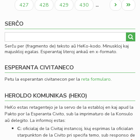
paĝo
paĝo
paĝo
Paĝo
Paĝo
Paĝo
Paĝo
Next
Last
427
428
429
430
…
page
page
SERĈO
Serĉu per (fragmento de) teksto aŭ HeKo-kodo. Minuskloj kaj
majuskloj egalas. Esperantaj literoj ankaŭ en x-formato.
ESPERANTA CIVITANECO
Petu la esperantan civitanecon per la
reta formularo
.
HEROLDO KOMUNIKAS (HEKO)
HeKo estas retagentejo je la servo de la establoj en kaj apud la
Pakto por la Esperanta Civito, sub la imprimaturo de la Konsulo
aŭ delegito. La informoj estas:
C:
oﬁcialaj de la Civitaj instancoj, kiuj esprimas la oﬁcialan
starpunkton de la Civito pri specifa temo, sub responso de