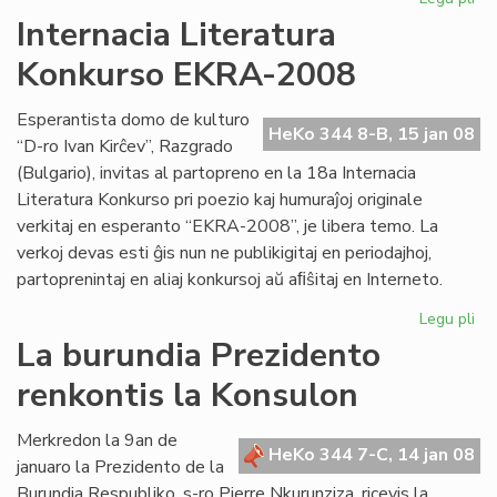
Kv
Internacia Literatura
st
Konkurso EKRA-2008
es
en
Me
Esperantista domo de kulturo
HeKo 344 8-B, 15 jan 08
“D-ro Ivan Kirĉev”, Razgrado
(Bulgario), invitas al partopreno en la 18a Internacia
Literatura Konkurso pri poezio kaj humuraĵoj originale
verkitaj en esperanto “EKRA-2008”, je libera temo. La
verkoj devas esti ĝis nun ne publikigitaj en periodajhoj,
partoprenintaj en aliaj konkursoj aŭ aﬁŝitaj en Interneto.
Legu pli
pri
Int
La burundia Prezidento
Lit
renkontis la Konsulon
Ko
EK
20
Merkredon la 9an de
HeKo 344 7-C, 14 jan 08
januaro la Prezidento de la
Burundia Respubliko, s-ro Pierre Nkurunziza, ricevis la