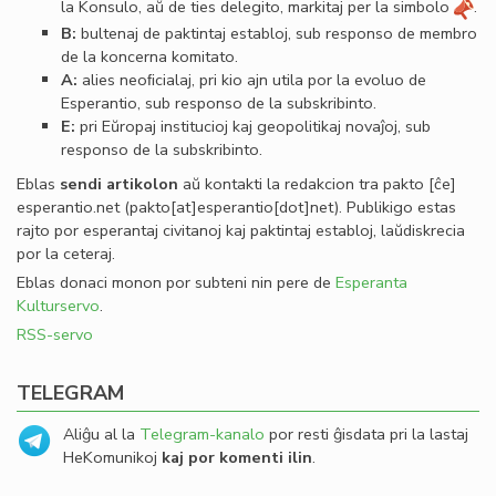
la Konsulo, aŭ de ties delegito, markitaj per la simbolo
.
B:
bultenaj de paktintaj establoj, sub responso de membro
de la koncerna komitato.
A:
alies neoﬁcialaj, pri kio ajn utila por la evoluo de
Esperantio, sub responso de la subskribinto.
E:
pri Eŭropaj institucioj kaj geopolitikaj novaĵoj, sub
responso de la subskribinto.
Eblas
sendi
artikolon
aŭ kontakti la redakcion tra
pakto
[ĉe]
esperantio
.
net
(pakto[at]esperantio[dot]net)
. Publikigo estas
rajto por esperantaj civitanoj kaj paktintaj establoj, laŭdiskrecia
por la ceteraj.
Eblas donaci monon por subteni nin pere de
Esperanta
Kulturservo
.
RSS-servo
TELEGRAM
Aliĝu al la
Telegram-kanalo
por resti ĝisdata pri la lastaj
HeKomunikoj
kaj por komenti ilin
.