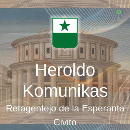
Skip
to
main
content
Heroldo
Komunikas
Retagentejo de la Esperanta
Civito