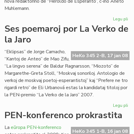
nova redaktorino de “Heroldo de Esperanto”, c-ino Aneto
Muhlemann.
Legu pli
pri
La
Ses poemaroj por La Verko de
int
la Jaro
al
Cl
Pir
“Eklipsas” de Jorge Camacho,
HeKo 345 2-B, 17 jan 08
“Kantoj de Anteo” de Mao Zifu,
“La lingvo serena” de Baldur Ragnarsson, “Miozoto” de
Margarethe-Greta Stoll, “Moskvaj sonoriloj. Antologio de
verkoj de moskvaj poetoj-esperantistoj” kaj “Prefere ne tro
rigardi retro” de Eli Urbanová estas la kandidataj titoloj por
la PEN-premio “La Verko de la Jaro” 2007.
Legu pli
pri
Se
PEN-konferenco prokrastita
po
po
La
eŭropa PEN-konferenco
La
HeKo 345 1-B, 16 jan 08