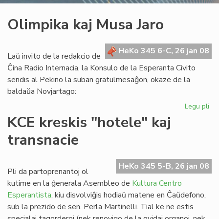
Olimpika kaj Musa Jaro
HeKo 345 6-C, 26 jan 08
Laŭ invito de la redakcio de
Ĉina Radio Internacia, la Konsulo de la Esperanta Civito
sendis al Pekino la suban gratulmesaĝon, okaze de la
baldaŭa Novjartago:
Legu pli
pri
Ol
KCE kreskis "hotele" kaj
kaj
transnacie
Mu
Jar
HeKo 345 5-B, 26 jan 08
Pli da partoprenantoj ol
kutime en la ĝenerala Asembleo de
Kultura Centro
Esperantista
, kiu disvolviĝis hodiaŭ matene en Ĉaŭdefono,
sub la prezido de sen. Perla Martinelli. Tial ke ne estis
specialaj tagorderoj (nek renovigo de la gvidaj organoj, nek