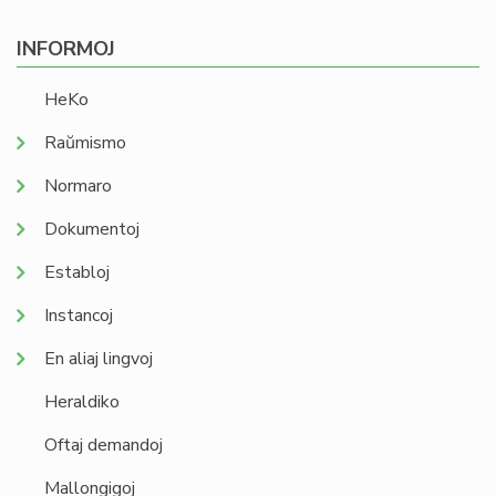
INFORMOJ
HeKo
Raŭmismo
Normaro
Dokumentoj
Establoj
Instancoj
En aliaj lingvoj
Heraldiko
Oftaj demandoj
Mallongigoj