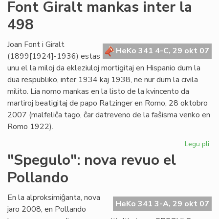
Un
Font Giralt mankas inter la
jar
498
ce
mil
viz
Joan Font i Giralt
HeKo 341 4-C, 29 okt 07
(1899[1924]-1936) estas
unu el la miloj da ekleziuloj mortigitaj en Hispanio dum la
dua respubliko, inter 1934 kaj 1938, ne nur dum la civila
milito. Lia nomo mankas en la listo de la kvincento da
martiroj beatigitaj de papo Ratzinger en Romo, 28 oktobro
2007 (malfeliĉa tago, ĉar datreveno de la faŝisma venko en
Romo 1922).
Legu pli
pri
Fo
"Spegulo": nova revuo el
Gir
Pollando
ma
int
la
En la alproksimiĝanta, nova
HeKo 341 3-A, 29 okt 07
49
jaro 2008, en Pollando