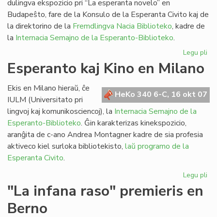
dulingva ekspozicio pri “La esperanta novelo” en
Budapeŝto, fare de la Konsulo de la Esperanta Civito kaj de
la direktorino de la
Fremdlingva Nacia Biblioteko
, kadre de
la
Internacia Semajno de la Esperanto-Biblioteko
.
Legu pli
pri
Eks
Esperanto kaj Kino en Milano
pri
la
Ekis en Milano hieraŭ, ĉe
es
HeKo 340 6-C, 16 okt 07
IULM (Universitato pri
no
lingvoj kaj komunikosciencoj), la
Internacia Semajno de la
Esperanto-Biblioteko
. Ĝin karakterizas kinekspozicio,
aranĝita de c-ano Andrea Montagner kadre de sia profesia
aktiveco kiel surloka bibliotekisto,
laŭ programo de la
Esperanta Civito
.
Legu pli
pri
Es
"La infana raso" premieris en
kaj
Berno
Ki
en