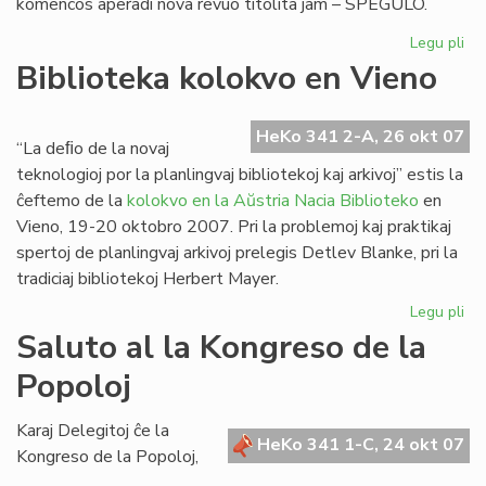
komencos aperadi nova revuo titolita jam – SPEGULO.
Legu pli
pri
"S
Biblioteka kolokvo en Vieno
no
re
el
HeKo 341 2-A, 26 okt 07
“La deﬁo de la novaj
Po
teknologioj por la planlingvaj bibliotekoj kaj arkivoj” estis la
ĉeftemo de la
kolokvo en la Aŭstria Nacia Biblioteko
en
Vieno, 19-20 oktobro 2007. Pri la problemoj kaj praktikaj
spertoj de planlingvaj arkivoj prelegis Detlev Blanke, pri la
tradiciaj bibliotekoj Herbert Mayer.
Legu pli
pri
Bib
Saluto al la Kongreso de la
ko
Popoloj
en
Vi
Karaj Delegitoj ĉe la
HeKo 341 1-C, 24 okt 07
Kongreso de la Popoloj,