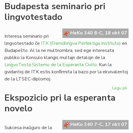
De
Budapesta seminario pri
Vik
lingvotestado
al
@-
libr
HeKo 340 8-C, 18 okt 07
blu
Interesa seminario pri
kaj
lingvotestado ĉe
ITK (Fremdlingva Perfektiga Instituto)
en
da
Budapeŝto. Al la ne multnombra, sed ege interesata
publiko la Konsulo klarigis multajn detalojn de la
LingvoTesta Sistemo de la Esperanta Civito
. Kun la
gvidantoj de ITK estis konﬁrmita la bazo por la ekvivalentoj
de la LTSEC-diplomoj.
Legu pli
pri
Bu
Ekspozicio pri la esperanta
se
novelo
pri
li
HeKo 340 7-C, 17 okt 07
Sukcesa inaŭguro de la