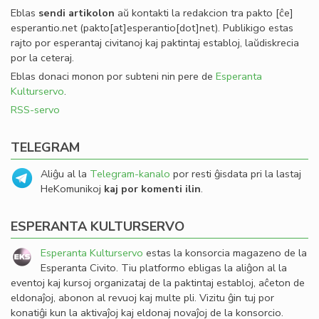
Eblas
sendi
artikolon
aŭ kontakti la redakcion tra
pakto
[ĉe]
esperantio
.
net
(pakto[at]esperantio[dot]net)
. Publikigo estas
rajto por esperantaj civitanoj kaj paktintaj establoj, laŭdiskrecia
por la ceteraj.
Eblas donaci monon por subteni nin pere de
Esperanta
Kulturservo
.
RSS-servo
TELEGRAM
Aliĝu al la
Telegram-kanalo
por resti ĝisdata pri la lastaj
HeKomunikoj
kaj por komenti ilin
.
ESPERANTA KULTURSERVO
Esperanta Kulturservo
estas la konsorcia magazeno de la
Esperanta Civito. Tiu platformo ebligas la aliĝon al la
eventoj kaj kursoj organizataj de la paktintaj establoj, aĉeton de
eldonaĵoj, abonon al revuoj kaj multe pli. Vizitu ĝin tuj por
konatiĝi kun la aktivaĵoj kaj eldonaj novaĵoj de la konsorcio.