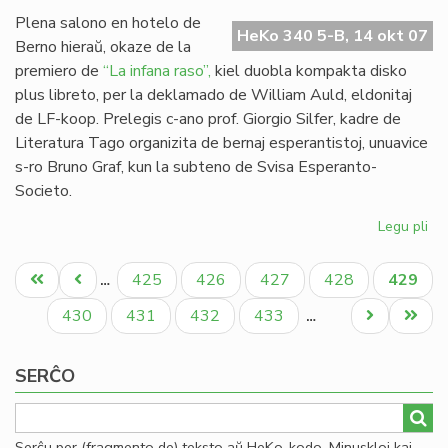
Mi
Plena salono en hotelo de
HeKo 340 5-B, 14 okt 07
Berno hieraŭ, okaze de la
premiero de
“La infana raso”,
kiel duobla kompakta disko
plus libreto, per la deklamado de William Auld, eldonitaj
de LF-koop. Prelegis c-ano prof. Giorgio Silfer, kadre de
Literatura Tago organizita de bernaj esperantistoj, unuavice
s-ro Bruno Graf, kun la subteno de Svisa Esperanto-
Societo.
Legu pli
pri
"L
Pagination
inf
Unua
Antaŭa
Paĝo
Paĝo
Paĝo
Paĝo
Aktual
425
426
427
428
429
…
ra
paĝo
paĝo
paĝo
pre
Paĝo
Paĝo
Paĝo
Paĝo
Next
Last
430
431
432
433
…
en
page
page
Be
SERĈO
Serĉu per (fragmento de) teksto aŭ HeKo-kodo. Minuskloj kaj