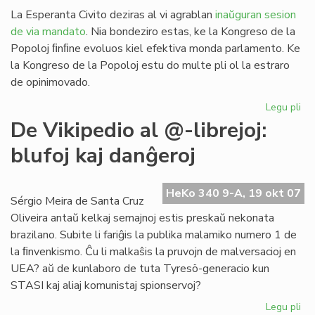
La Esperanta Civito deziras al vi agrablan
inaŭguran sesion
de via mandato
. Nia bondeziro estas, ke la Kongreso de la
Popoloj ﬁnﬁne evoluos kiel efektiva monda parlamento. Ke
la Kongreso de la Popoloj estu do multe pli ol la estraro
de opinimovado.
Legu pli
pri
Sa
De Vikipedio al @-librejoj:
al
blufoj kaj danĝeroj
la
Ko
de
HeKo 340 9-A, 19 okt 07
la
Sérgio Meira de Santa Cruz
Po
Oliveira antaŭ kelkaj semajnoj estis preskaŭ nekonata
brazilano. Subite li fariĝis la publika malamiko numero 1 de
la ﬁnvenkismo. Ĉu li malkaŝis la pruvojn de malversacioj en
UEA? aŭ de kunlaboro de tuta Tyresö-generacio kun
STASI kaj aliaj komunistaj spionservoj?
Legu pli
pri