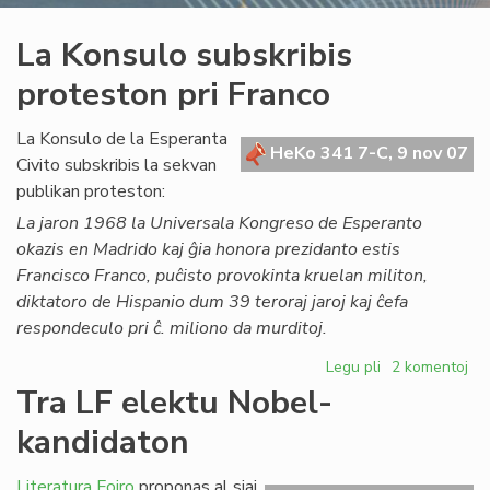
La Konsulo subskribis
proteston pri Franco
La Konsulo de la Esperanta
HeKo 341 7-C, 9 nov 07
Civito subskribis la sekvan
publikan proteston:
La jaron 1968 la Universala Kongreso de Esperanto
okazis en Madrido kaj ĝia honora prezidanto estis
Francisco Franco, puĉisto provokinta kruelan militon,
diktatoro de Hispanio dum 39 teroraj jaroj kaj ĉefa
respondeculo pri ĉ. miliono da murditoj.
Legu pli
pri
2 komentoj
La
Tra LF elektu Nobel-
Konsulo
kandidaton
subskribis
proteston
pri
Literatura Foiro
proponas al siaj