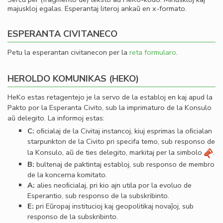
majuskloj egalas. Esperantaj literoj ankaŭ en x-formato.
ESPERANTA CIVITANECO
Petu la esperantan civitanecon per la
reta formularo
.
HEROLDO KOMUNIKAS (HEKO)
HeKo estas retagentejo je la servo de la establoj en kaj apud la
Pakto por la Esperanta Civito, sub la imprimaturo de la Konsulo
aŭ delegito. La informoj estas:
C:
oﬁcialaj de la Civitaj instancoj, kiuj esprimas la oﬁcialan
starpunkton de la Civito pri specifa temo, sub responso de
la Konsulo, aŭ de ties delegito, markitaj per la simbolo
.
B:
bultenaj de paktintaj establoj, sub responso de membro
de la koncerna komitato.
A:
alies neoﬁcialaj, pri kio ajn utila por la evoluo de
Esperantio, sub responso de la subskribinto.
E:
pri Eŭropaj institucioj kaj geopolitikaj novaĵoj, sub
responso de la subskribinto.