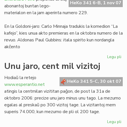
HeKo 341 6-B, 1 nov 07
Franco
abonantoj buntan lego-
materialon en la jam aperinta numero 229.
En la Goldoni-jaro: Carlo Minnaja tradukis la komedion “La
kafejo”, kies unua akto premieras en la oktobra numero de la
revuo. Aldonas Paul Gubbins: itala spirito kun nordangla
akĉento
Legu pli
pri
Tr
Unu jaro, cent mil vizitoj
LF
ele
Hodiaŭ la retejo
No
HeKo 341 5-C, 30 okt 07
www.esperantio.net
ka
atingis la centmilan vizititan paĝon, de post la 31a de
oktobro 2006: precize unu jaro minus unu tago. La mezumo
egalas al preskaŭ po 300 vizitoj tage. La vizitantoj mem
superis 74.000, kun mezumo de pli ol 200 tage.
Legu pli
pri