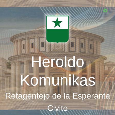
Skip
to
main
content
Heroldo
Komunikas
Retagentejo de la Esperanta
Civito